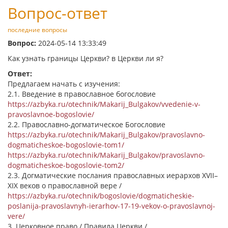
Вопрос-ответ
последние вопросы
Вопрос:
2024-05-14 13:33:49
Как узнать границы Церкви? в Церкви ли я?
Ответ:
Предлагаем начать с изучения:
2.1. Введение в православное богословие
https://azbyka.ru/otechnik/Makarij_Bulgakov/vvedenie-v-
pravoslavnoe-bogoslovie/
2.2. Православно-догматическое Богословие
https://azbyka.ru/otechnik/Makarij_Bulgakov/pravoslavno-
dogmaticheskoe-bogoslovie-tom1/
https://azbyka.ru/otechnik/Makarij_Bulgakov/pravoslavno-
dogmaticheskoe-bogoslovie-tom2/
2.3. Догматические послания православных иерархов XVII–
XIX веков о православной вере /
https://azbyka.ru/otechnik/bogoslovie/dogmaticheskie-
poslanija-pravoslavnyh-ierarhov-17-19-vekov-o-pravoslavnoj-
vere/
3. Церковное право / Правила Церкви /