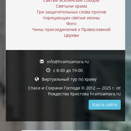
Святые Вселенские Соборы
Святыни храма
Три защитительных слова против
порицающих святые иконы
Фото
Чины присоединения к Православной
Церкви
info@hramsamara.ru
с 8-00 до 19-00
Виртуальный тур по храму
Спаси и Сохрани Господи © 2012 — 2025 г. от
Рождества Христова hramsamara.ru
Карта сайта