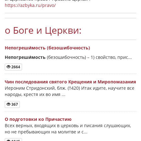
https://azbyka.ru/pravo/
о Боге и Церкви:
Непогреши́мость (безошибочность)
Непогреши́мость
(безошибочность) –
1) свойство, прис...
2664
Чин последования святого Крещения и Миропомазания
Иероним Стридонский, блж. (†420) Итак идите, научите все
народы, крестя их во имя ...
367
О подготовки ко Причастию
Всех верных, входящих в церковь и писания слушающих,
но не пребывающих на молитве и с...