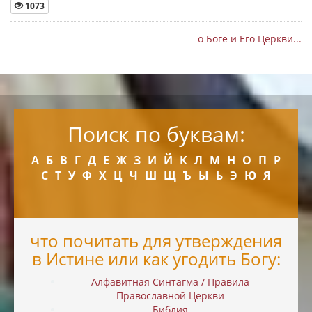
1073
о Боге и Его Церкви...
Поиск по буквам:
А
Б
В
Г
Д
Е
Ж
З
И
Й
К
Л
М
Н
О
П
Р
С
Т
У
Ф
Х
Ц
Ч
Ш
Щ
Ъ
Ы
Ь
Э
Ю
Я
что почитать для утверждения
в Истине или как угодить Богу:
Алфавитная Синтагма / Правила
Православной Церкви
Библия