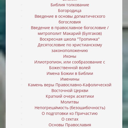
Библия толкование
Богородица
Введение в основы догматического
богословия
Введение в православное богословие /
митрополит Макарий (Булгаков)
Воскресная школа "Тропинка"
Десятословие по христианскому
законоположению
Иконы
Илиотропион, или cообразование с
Божественной волей
Имена Божии в Библии
Именины
Камень веры Православно-Кафолической
Восточной Церкви
Краткий очерк аскетики
Молитвы
Непогреши́мость (безошибочность)
О подготовки ко Причастию
О сектах
Основы Православия