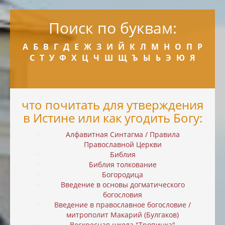
Поиск по буквам:
А
Б
В
Г
Д
Е
Ж
З
И
Й
К
Л
М
Н
О
П
Р
С
Т
У
Ф
Х
Ц
Ч
Ш
Щ
Ъ
Ы
Ь
Э
Ю
Я
что почитать для утверждения
в Истине или как угодить Богу:
Алфавитная Синтагма / Правила
Православной Церкви
Библия
Библия толкование
Богородица
Введение в основы догматического
богословия
Введение в православное богословие /
митрополит Макарий (Булгаков)
Воскресная школа "Тропинка"