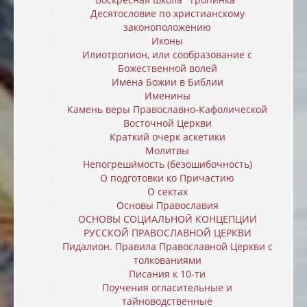
Десятословие по христианскому
законоположению
Иконы
Илиотропион, или cообразование с
Божественной волей
Имена Божии в Библии
Именины
Камень веры Православно-Кафолической
Восточной Церкви
Краткий очерк аскетики
Молитвы
Непогреши́мость (безошибочность)
О подготовки ко Причастию
О сектах
Основы Православия
ОСНОВЫ СОЦИАЛЬНОЙ КОНЦЕПЦИИ
РУССКОЙ ПРАВОСЛАВНОЙ ЦЕРКВИ
Пидалион. Правила Православной Церкви с
толкованиями
Писания к 10-ти
Поучения огласительные и
тайноводственные