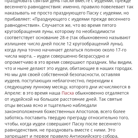
праздновать святый день Пасхи вместе с иудеями, прежде
весеннего равноденствия: именно, правило повелевает так
наказывать не просто празднующего Пасху с иудеями, но
прибавляет: «Празднующего с иудеями прежде весеннего
равноденствия». Случается же, что во время пятого
кругообращения луны, которому по необходимости
соответствует основание 28-е (так обыкновенно называют
излишнее число дней после 12 кругообращений луны),
когда луна точно начинает делаться полною около 17-го
числа марта, – иудеи совершенно безрассудно и
опрометчиво в это время совершают праздник. Мы видим,
что и ныне делают это иудеи, обитающие в наших городах.
Но мы для своей собственной безопасности, оставляя
иудеев, поступающих неблагочестно, переходим к
следующему лунному месяцу, которого дни исчисляются в
Апреле: в это время наша
Пасха
обыкновенно отдаляется
от иудейской на большое расстояние дней. Так святые
отцы весьма ясно и тщательно наблюдали
законоположения божественных Апостолов, всего более
заботясь поставить твердую преграду относительно того,
чтобы, когда иудеи совершают Пасху после весеннего
равноденствия, не праздновать вместе с ними. Это
запрещает и первое правило Антиохийского собора,