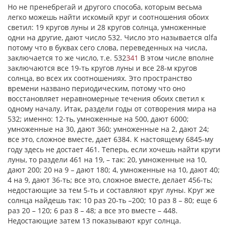
Но не пренебрегай и другого способа, которым весьма
легко можешь найти искомый круг и соотношения обоих
светил: 19 кругов луны и 28 кругов солнца, умноженные
одни на другие, дают число 532. Число это называется
α
lfa
потому что в буквах сего слова, переведенных на числа,
заключается то же число, т.е. 532
341
В этом числе вполне
заключаются все 19-ть кругов луны и все 28-м кругов
солнца, во всех их соотношениях. Это пространство
времени названо периодическим, потому что оно
восстановляет неравномерные течения обоих светил к
одному началу. Итак, раздели годы от сотворения мира на
532; именно: 12-ть, умноженные на 500, дают 6000;
умноженные на 30, дают 360; умноженные на 2, дают 24;
все это, сложное вместе, дает 6384. К настоящему 6845-му
году здесь не достает 461. Теперь, если хочешь найти круги
луны, то раздели 461 на 19, – так: 20, умноженные на 10,
дают 200; 20 на 9 – дают 180; 4, умноженные на 10, дают 40;
4 на 9, дают 36-ть; все это, сложное вместе, делает 456-ть;
недостающие за тем 5-ть и составляют круг луны. Круг же
солнца найдешь так: 10 раз 20-ть –200; 10 раз 8 – 80; еще 6
раз 20 – 120; 6 раз 8 – 48; а все это вместе – 448.
Недостающие затем 13 показывают круг солнца.