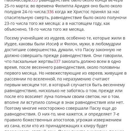
25-го марта; во времена Филиппа Аридея оно было около
полудня 24-го числа;
336
когда же Христос принял за нас
спасительную смерть, равноденствие было около полуночи
23-го числа того же месяца; а в настоящем году, как
объяснено, 18-го числа того же месяца.
Посему ученейшие из иудеев, особенно те, которые жили в
Иудее, каковы были Иосиф и Филон, мужи, в любомудрии
достигшие совершенства, думали, что Пасху законную не
должно совершать прежде равноденствия. Они говорили,
что пасхальные жертвы
337
заколать должно всем в одно
время, после весеннего равноденствия, около половины
первого месяца. Но невежествующие из евреев, живущие в
рассеянии по вселенной, по неразумению считают
первым месяцем тот, в который случается быть весеннему
равноденствию, нисколько не заботясь о том, прежде или
после его возсияет луна полным своим светом, ни о том,
вполне ли вступило солнце в знак равноденствия или нет.
Поэтому многие неосторожно совершали Пасху еще до
равноденствия. О них-то, мне кажется, и определяет 7-е
правило божественных апостолов, угрожая извержением
из сана, если кто из принадлежащих к клиру будет