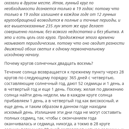
сказали в другом месте. Итак, лунный круг по
необходимости дознается только в 19 годах; потому что
только в 19 годах излишнее в каждом годе от 12 лунных
кругообращений возводится в полные и точные периоды, и
все вышепоказанные 235 лун этот же круг делает
совершенно полным, без всякого недостатка и без убытка. А
это и есть цель сего круга. Продолжение этого времени
называют периодическим, потому что оно сводит разности
движений обоих светил к одному первоначальному
исходному началу.
Почему кругов солнечных двадцать восемь?
Течение солнца возвращается к прежнему пункту через 28
кругов по следующему порядку: 365 дней с четвертью,
составляющие солнечный год, дают 52 седмицы и 1 день, а
в четвертый год и еще 1 день. Посему, желая по движению
солнца найти день недели, мы в каждом круге солнца
прибавляем 1 день, а в четвертый год как високосный, и
еще день, и таким образом в данном годе находим
искомый день. Излишние эти дни года не могут составить
полных седмиц, так, чтобы с окончанием года
оканчивалась и седмица, никогда, а токмо в 28 круге