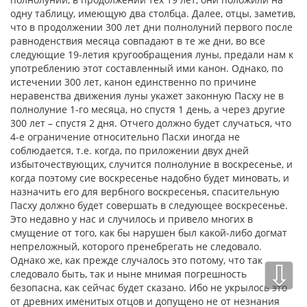
одну таблицу, имеющую два столбца. Далее, отцы, заметив,
что в продолжении 300 лет дни полнолуний первого после
равноденствия месяца совпадают в те же дни, во все
следующие 19-летия кругообращения луны, предали нам к
употреблению этот составленный ими канон. Однако, по
истечении 300 лет, канон единственно по причине
неравенства движения луны укажет законную Пасху не в
полнолуние 1-го месяца, но спустя 1 день, а через другие
300 лет – спустя 2 дня. Отчего должно будет случаться, что
4-е ограничение относительно Пасхи иногда не
соблюдается, т.е. когда, по приложении двух дней
избыточествующих, случится полнолуние в воскресенье, и
когда поэтому сие воскресенье надобно будет миновать, и
назначить его для вербного воскресенья, спасительную
Пасху должно будет совершать в следующее воскресенье.
Это недавно у нас и случилось и привело многих в
смущение от того, как бы нарушен был какой-либо догмат
непреложный, которого пренебрегать не следовало.
Однако же, как прежде случалось это потому, что так
⇩
следовало быть, так и ныне мнимая погрешность
безопасна, как сейчас будет сказано. Ибо не укрылось это
от древних именитых отцов и допущено не от незнания