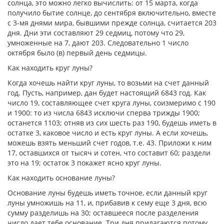
солнца, это можно легко вычислить: от 15 марта, когда
получило бытие солнце, до сентября включительно, вместе
с 3-мя днями мира, бывшими прежде солнца, считается 203
дня. Дни эти составляют 29 седмиц, потому что 29,
умноженные на 7, дают 203. Следовательно 1 число
октября было (в) первый день седмицы.
Как находить круг луны?
Когда хочешь найти круг луны, то возьми на счет данный
год. Пусть, например, дан будет настоящий 6843 год. Как
число 19, составляющее счет круга луны, соизмеримо с 190
и 1900: то из числа 6843 исключи сперва трижды 1900;
останется 1103; отняв из сих шесть раз 190, будешь иметь в
остатке 3, каковое число и есть круг луны. А если хочешь,
можешь взять меньший счет годов, т.е. 43. Приложи к ним
17, оставшихся от тысяч и сотен, что составит 60; раздели
это на 19; остаток 3 покажет ясно круг луны.
Как находить основание луны?
Основание луны будешь иметь точное, если данный круг
луны умножишь на 11, и, прибавив к сему еще 3 дня, всю
сумму разделишь на 30; оставшееся после разделения
число дает тебе основание. Три дня прилагаются потому,