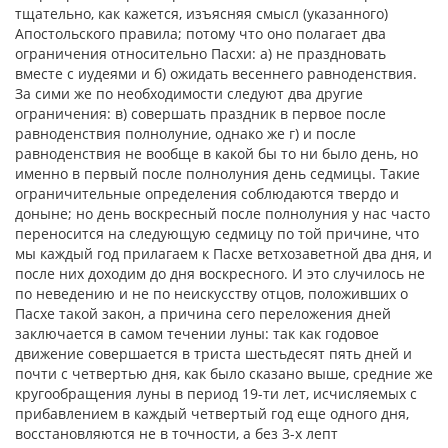
тщательно, как кажется, изъясняя смысл (указанного)
Апостольского правила; потому что оно полагает два
ограничения относительно Пасхи: а) не праздновать
вместе с иудеями и б) ожидать весеннего равноденствия.
За сими же по необходимости следуют два другие
ограничения: в) совершать праздник в первое после
равноденствия полнолуние, однако же г) и после
равноденствия не вообще в какой бы то ни было день, но
именно в первый после полнолуния день седмицы. Такие
ограничительные определения соблюдаются твердо и
доныне; но день воскресный после полнолуния у нас часто
переносится на следующую седмицу по той причине, что
мы каждый год прилагаем к Пасхе ветхозаветной два дня, и
после них доходим до дня воскресного. И это случилось не
по неведению и не по неискусству отцов, положивших о
Пасхе такой закон, а причина сего переложения дней
заключается в самом течении луны: так как годовое
движение совершается в триста шестьдесят пять дней и
почти с четвертью дня, как было сказано выше, средние же
кругообращения луны в период 19-ти лет, исчисляемых с
прибавлением в каждый четвертый год еще одного дня,
восстановляются не в точности, а без 3-х лепт