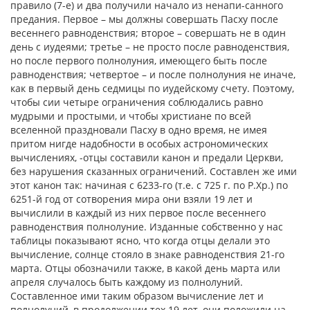
правило (7-е) и два получили начало из ненапи-санного
предания. Первое – мы должны совершать Пасху после
весеннего равноденствия; второе – совершать не в один
день с иудеями; третье – не просто после равноденствия,
но после первого полнолуния, имеющего быть после
равноденствия; четвертое – и после полнолуния не иначе,
как в первый день седмицы по иудейскому счету. Поэтому,
чтобы сии четыре ограничения соблюдались равно
мудрыми и простыми, и чтобы христиане по всей
вселенной праздновали Пасху в одно время, не имея
притом нигде надобности в особых астрономических
вычислениях, -отцы составили канон и предали Церкви,
без нарушения сказанных ограничений. Составлен же ими
этот канон так: начиная с 6233-го (т.е. с 725 г. по Р.Хр.) по
6251-й год от сотворения мира они взяли 19 лет и
вычислили в каждый из них первое после весеннего
равноденствия полнолуние. Изданные собственно у нас
таблицы показывают ясно, что когда отцы делали это
вычисление, солнце стояло в знаке равноденствия 21-го
марта. Отцы обозначили также, в какой день марта или
апреля случалось быть каждому из полнолуний.
Составленное ими таким образом вычисление лет и
полнолуний, в продолжении тех 19 лет, они положили на