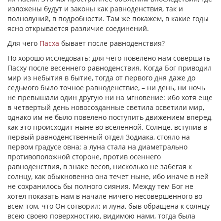
изложены будут и законы как равноденствия, так и
полнолуний, в подробности. Там же покажем, в какие годы
ясно открывается различие соединений.
Для чего
Пасха
бывает после равноденствия?
Но хорошо исследовать: для чего повелено нам совершать
Пасху после весеннего равноденствия. Когда Бог приводил
мир из небытия в бытие, тогда от первого дня даже до
седьмого было точное равноденствие, – ни день, ни ночь
не превышали один другую ни на мгновение: ибо хотя еще
в четвертый день новосозданные светила осветили мир,
однако им не было повелено поступить движением вперед,
как это происходит ныне во вселенной. Солнце, вступив в
первый равноденственный отдел Зодиака, стояло на
первом градусе овна; а луна стала на диаметрально
противоположной стороне, против осеннего
равноденствия, в знаке весов, нисколько не забегая к
солнцу, как обыкновенно она течет ныне, ибо иначе в ней
не сохранилось бы полного сияния. Между тем Бог не
хотел показать нам в начале ничего несовершенного во
всем том, что Он сотворил; и луна, быв обращена к солнцу
всею своею поверхностию, видимою нами, тогда была