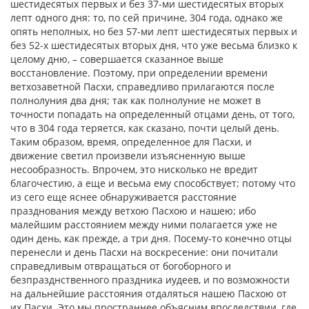
шестидесятых первых и без 37-ми шестидесятых вторых
лепт одного дня: то, по сей причине, 304 года, однако же
опять неполных, но без 57-ми лепт шестидесятых первых и
без 52-х шестидесятых вторых дня, что уже весьма близко к
целому дню, – совершается сказанное выше
восстановление. Поэтому, при определении времени
ветхозаветной Пасхи, справедливо прилагаются после
полнолуния два дня; так как полнолуние не может в
точности попадать на определенный отцами день, от того,
что в 304 года теряется, как сказано, почти целый день.
Таким образом, время, определенное для Пасхи, и
движение светил произвели изъясненную выше
несообразность. Впрочем, это нисколько не вредит
благочестию, а еще и весьма ему способствует; потому что
из сего еще яснее обнаруживается расстояние
празднования между ветхою Пасхою и нашею; ибо
малейшим расстоянием между ними полагается уже не
один день, как прежде, а три дня. Посему-то конечно отцы
перенесли и день Пасхи на воскресение: они почитали
справедливым отвращаться от богоборного и
безпразднственного праздника иудеев, и по возможности
на дальнейшие расстояния отдаляться нашею Пасхою от
их Пасхи. Это мы пространнее объясним впоследствии, где