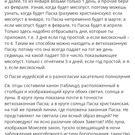
и далее, то из января возьми только 1 день, а прочие бери
из февраля. Узнав, когда будет мясопуст, поэтому можешь
узнать, когда будет Пасха (разумею христианскую): если
мясопуст в январе, то Пасха непременно будет в марте; а
если мясопуст будет в феврале, то Пасха будет в апреле.
Только здесь надобно отбрасывать дни, которые ты
приложил, т.е. 3 дня если год простой; а если високосный –
то 4. Таким же способом можно находить и ветхозаконную
Пасху, потому что она всегда падает на тот же день
седмицы, на какой падает 50-е число, показывающее
мясопуст, только с отнятием 3-х дней, если год простой, и 4-
х, если високосный.
О Пасхе иудейской и о разногласии касательно полнолуния
Св. отцы составили канон (таблицу), расположенный в
столбцах и изображающий круги обоих светил, солнца и
луны. В круге луны показана почти в точности
ветхозаконная Пасха; а в круге солнца Пасха христианская,
на той же прямой линии, где положена законная Пасха. Не
представляют ли светила сии ясный образ вещей? Не
проповедуют ли ясно различие обоих Заветов? Ибо луна,
изображая Моисеев закон, тускло освещающий в ночи
заблуждения многобожного истину богопознания, таинство