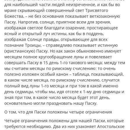
для наибольшей части людей неизреченное, и как бы во
мраке скрывающий совершенный свет Трисвятого
Божества, – не без основания показывает ветхозаконную
Пасху. Напротив, солнце, приятное всем для зрения,
изображая светлое благодати озарение, простирающее
ясный и открытый луч истины, как бы в поддень,
изображая Солнце правды, открывающее для всех
познание Троицы, – справедливо показывает истинную
(христианскую) Пасху. Но как закон обыкновенно именует
месяцем полное кругообращение луны и повелевает
совершать Пасху в 15 день 1-го такового месяца; между тем
мы считаем месяцы по римскому счислению: то очень
полезно изложен особый канон – таблица, показывающий,
в каком числе месяца, по римскому счислению, случится
полный вид луны 1-го месяца и при том в какой именно
день седмицы, чтобы мы, идя отселе к 1-му дню седмицы и
зная при том, в какое число месяца будет этот день,
основательно могли праздновать нашу Пасху.
О том, что для Пасхи положены четыре ограничения
Четыре ограничения положены для нашей Пасхи, которые
требуются необходимо. Два из них узаконяет Апостольское