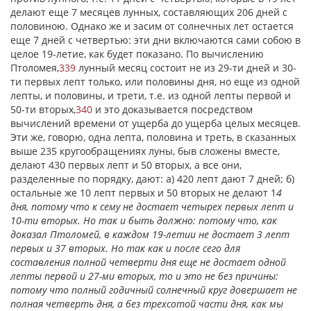
делают еще 7 месяцев лунных, составляющих 206 дней с
половиною. Однако же и засим от солнечных лет остается
еще 7 дней с четвертью: эти дни включаются сами собою в
целое 19-летие, как будет показано. По вычислению
Птоломея,
339
лунный месяц состоит не из 29-ти дней и 30-
ти первых лепт только, или половины дня, но еще из одной
лепты, и половины, и трети, т.е. из одной лепты первой и
50-ти вторых,
340
и это доказывается посредством
вычислений времени от ущерба до ущерба целых месяцев.
Эти же, говорю, одна лепта, половина и треть, в сказанных
выше 235 кругообращениях луны, быв сложены вместе,
делают 430 первых лепт и 50 вторых, а все они,
разделенные по порядку, дают: а) 420 лепт дают 7 дней; б)
остальные же 10 лепт первых и 50 вторых не делают 1
4
дня, потому что к сему не достает четырех первых лепт и
10-ти вторых. Но так и быть должно: потому что, как
доказал Птоломей, в каждом 19-летии не достает 3 лепт
первых и 37 вторых. Но так как и после сего для
составления полной четверти дня еще не достает одной
лепты первой и 27-ми вторых, то и это не без причины:
потому что полный годичный солнечный круг довершает не
полная четверть дня, а без трехсотой части дня, как мы