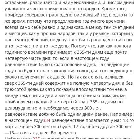
остальные, различается и наименованиями, и числом дней
у каждого из вышепоименованных народов. Кроме того,
природа совершает равноденствие каждый год в одно и то
же время, потому что продолжение годичного времени
всегда само себе равно и одинаково, а между тем счет дней
и месяцев, как у прочих народов, так и у римлян, который у
нас в употреблении, не допускает быть равноденствию ни
в тот же час, ни в тот же день. Потому что, так как полнота
годичного времени принимает к 365-ти дням еще почти
четвертую часть дня: то, если в настоящем году
равноденствие было около половины дня, – в следующем
году оно будет около захождения солнца, и в последующем
около полуночи, и так далее. Но так как опять излишек
сверх 365-ти дней содержит не полную четверть дня, а без
трехсотой доли, как это покажем впоследствии точнее, а
между тем, считая дни и месяцы по обычаю римлян, мы
прибавляем в каждый четвертый год к 365-ти дням по
целому дню, то и необходимо, через 300 лет,
равноденствие должно быть одним днем ранее. Например:
в настоящем году
334
равноденствие полагается у нас 18-го
марта; через 300 лет оно будет 17-го, через другие 300 лет
—16—го и так далее. Во времена
Набонассара
335
равноденствие было около конца вечера