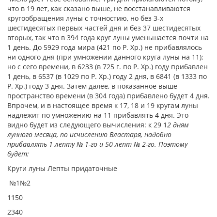
что в 19 лет, как сказано выше, не восстанавливаются
кругообращения луны с точностию, но без 3-х
шестидесятых первых частей дня и без 37 шестидесятых
вторых, так что в 394 года круг луны уменьшается почти на
1 день. До 5929 года мира (421 по Р. Хр.) не прибавлялось
ни одного дня (при умножении данного круга луны на 11);
но с сего времени, в 6233 (в 725 г. по Р. Хр.) году прибавлен
1 день, в 6537 (в 1029 по Р. Хр.) году 2 дня, в 6841 (в 1333 по
Р. Хр.) году 3 дня. Затем далее, в показанное выше
пространство времени (в 304 года) прибавлено будет 4 дня.
Впрочем, и в настоящее время к 17, 18 и 19 кругам луны
надлежит по умножению на 11 прибавлять 4 дня. Это
видно будет из следующего вычисления: к 29 1
2 дням
лунного месяца, по исчислению Властаря, надобно
прибавлять 1 лепту № 1-го и 50 лепт № 2-го. Поэтому
будет:
Круги луны Лепты придаточные
№1№2
1150
2340