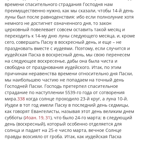
времени спасительного страдания Господня нам
преимущественно нужно, как мы сказали, чтобы 14-й день
луны был после равноденствия: ибо если полнолуние хотя
немного не достигнет означенного дня, то закон
церковный повелевает совсем оставить такой месяц и
переходить к 14-му дню луны следующего месяца, и, кроме
сего, совершать Пасху в воскресный день, и еще – не
праздновать вместе с иудеями. Поэтому, если случится и
иудейская Пасха в воскресный день, мы свою перенесем
на следующее воскресенье, дабы она была чиста и
свободна от празднования иудейского. Итак, по этим
причинам неравенства времени относительно дня Пасхи,
мы наибольшею частию не попадаем на точный день
Господней Пасхи. Господь претерпел спасительное
страдание по наступлении 5539-го года от сотворения
мира.
338
когда солнце проходило 23-й круг, а луна 10-й.
Иудеи в тот год имели Пасху в последний день седмицы,
как говорят Евангелисты, называя этот день великим днем
субботы (
Иоан. 19, 31
), что было 24-го марта; в следующий
день (воскресный), который особенно отделяется для
солнца и падает на 25-е число марта, вечное Солнце
правды возсияло от гроба. Итак, как иудейская Пасха