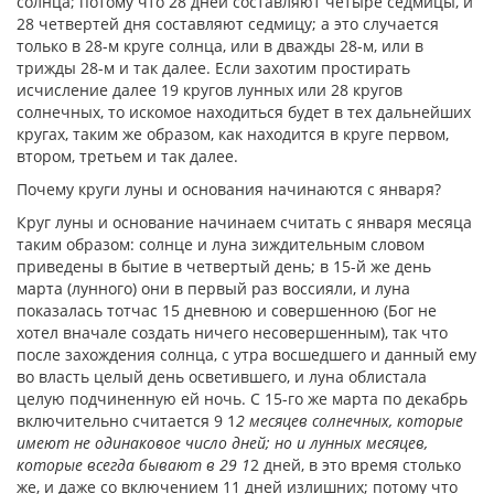
солнца; потому что 28 дней составляют четыре седмицы, и
28 четвертей дня составляют седмицу; а это случается
только в 28-м круге солнца, или в дважды 28-м, или в
трижды 28-м и так далее. Если захотим простирать
исчисление далее 19 кругов лунных или 28 кругов
солнечных, то искомое находиться будет в тех дальнейших
кругах, таким же образом, как находится в круге первом,
втором, третьем и так далее.
Почему круги луны и основания начинаются с января?
Круг луны и основание начинаем считать с января месяца
таким образом: солнце и луна зиждительным словом
приведены в бытие в четвертый день; в 15-й же день
марта (лунного) они в первый раз воссияли, и луна
показалась тотчас 15 дневною и совершенною (Бог не
хотел вначале создать ничего несовершенным), так что
после захождения солнца, с утра восшедшего и данный ему
во власть целый день осветившего, и луна облистала
целую подчиненную ей ночь. С 15-го же марта по декабрь
включительно считается 9 1
2 месяцев солнечных, которые
имеют не одинаковое число дней; но и лунных месяцев,
которые всегда бывают в 29 1
2 дней, в это время столько
же, и даже со включением 11 дней излишних; потому что