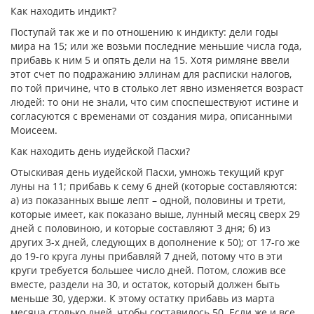
Как находить индикт?
Поступай так же и по отношению к индикту: дели годы
мира на 15; или же возьми последние меньшие числа года,
прибавь к ним 5 и опять дели на 15. Хотя римляне ввели
этот счет по подражанию эллинам для расписки налогов,
по той причине, что в столько лет явно изменяется возраст
людей: то они не знали, что сим споспешествуют истине и
согласуются с временами от создания мира, описанными
Моисеем.
Как находить день иудейской Пасхи?
Отыскивая день иудейской Пасхи, умножь текущий круг
луны на 11; прибавь к сему 6 дней (которые составляются:
а) из показанных выше лепт – одной, половины и трети,
которые имеет, как показано выше, лунный месяц сверх 29
дней с половиною, и которые составляют 3 дня; б) из
других 3-х дней, следующих в дополнение к 50); от 17-го же
до 19-го круга луны прибавляй 7 дней, потому что в эти
круги требуется большее число дней. Потом, сложив все
вместе, раздели на 30, и остаток, который должен быть
меньше 30, удержи. К этому остатку прибавь из марта
месяца столько дней, чтобы составилось 50. Если же и все