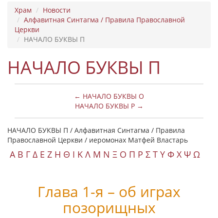
Храм
Новости
Алфавитная Синтагма / Правила Православной
Церкви
НАЧАЛО БУКВЫ Π
НАЧАЛО БУКВЫ Π
← НАЧАЛО БУКВЫ Ο
НАЧАЛО БУКВЫ Ρ →
НАЧАЛО БУКВЫ Π / Алфавитная Синтагма / Правила
Православной Церкви / иеромонах Матфей Властарь
Α
Β
Γ
Δ
Ε
Ζ
Η
Θ
Ι
Κ
Λ
Μ
Ν
Ξ
Ο
Π
Ρ
Σ
Τ
Y
Φ
Χ
Ψ
Ω
Глава 1-я – об играх
позорищных