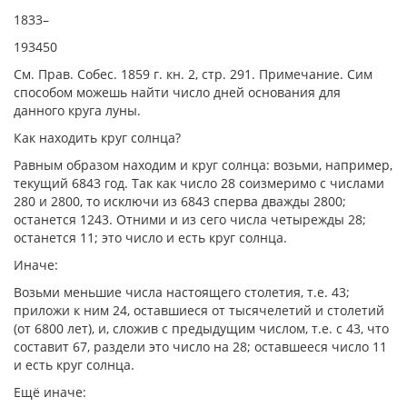
1833–
193450
См. Прав. Собес. 1859 г. кн. 2, стр. 291. Примечание. Сим
способом можешь найти число дней основания для
данного круга луны.
Как находить круг солнца?
Равным образом находим и круг солнца: возьми, например,
текущий 6843 год. Так как число 28 соизмеримо с числами
280 и 2800, то исключи из 6843 сперва дважды 2800;
останется 1243. Отними и из сего числа четырежды 28;
останется 11; это число и есть круг солнца.
Иначе:
Возьми меньшие числа настоящего столетия, т.е. 43;
приложи к ним 24, оставшиеся от тысячелетий и столетий
(от 6800 лет), и, сложив с предыдущим числом, т.е. с 43, что
составит 67, раздели это число на 28; оставшееся число 11
и есть круг солнца.
Ещё иначе: