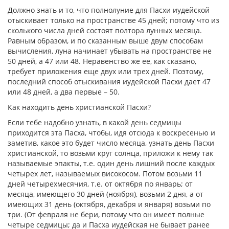
Должно знать и то, что полнолуние для Пасхи иудейской
отыскивает только на пространстве 45 дней; потому что из
сколького числа дней состоят полтора лунных месяца.
Равным образом, и по сказанным выше двум способам
вычисления, луна начинает убывать на пространстве не
50 дней, а 47 или 48. Неравенство же ее, как сказано,
требует приложения еще двух или трех дней. Поэтому,
последний способ отыскивания иудейской Пасхи дает 47
или 48 дней, а два первые – 50.
Как находить день христианской Пасхи?
Если тебе надобно узнать, в какой день седмицы
приходится эта Пасха, чтобы, идя отсюда к воскресенью и
заметив, какое это будет число месяца, узнать день Пасхи
христианской, то возьми круг солнца, приложи к нему так
называемые эпакты, т.е. один день лишний после каждых
четырех лет, называемых високосом. Потом возьми 11
дней четырехмесячия, т.е. от октября по январь; от
месяца, имеющего 30 дней (ноября), возьми 2 дня, а от
имеющих 31 день (октября, декабря и января) возьми по
три. (От февраля не бери, потому что он имеет полные
четыре седмицы; да и Пасха иудейская не бывает ранее