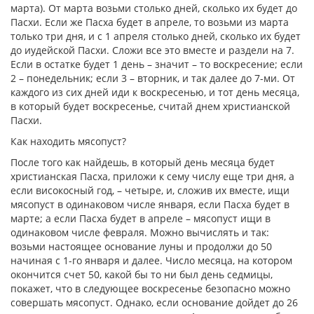
марта). От марта возьми столько дней, сколько их будет до
Пасхи. Если же Пасха будет в апреле, то возьми из марта
только три дня, и с 1 апреля столько дней, сколько их будет
до иудейской Пасхи. Сложи все это вместе и раздели на 7.
Если в остатке будет 1 день – значит – то воскресение; если
2 – понедельник; если 3 – вторник, и так далее до 7-ми. От
каждого из сих дней иди к воскресенью, и тот день месяца,
в который будет воскресенье, считай днем христианской
Пасхи.
Как находить мясопуст?
После того как найдешь, в который день месяца будет
христианская Пасха, приложи к сему числу еще три дня, а
если високосный год, – четыре, и, сложив их вместе, ищи
мясопуст в одинаковом числе января, если Пасха будет в
марте; а если Пасха будет в апреле – мясопуст ищи в
одинаковом числе февраля. Можно вычислять и так:
возьми настоящее основание луны и продолжи до 50
начиная с 1-го января и далее. Число месяца, на котором
окончится счет 50, какой бы то ни был день седмицы,
покажет, что в следующее воскресенье безопасно можно
совершать мясопуст. Однако, если основание дойдет до 26