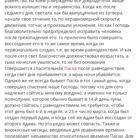
равенства, на коем утверждены все добродетели, выше
всякого излишества и неравенства. Когда же, после
седьмого дня, светила, как бы выпущенные из затвора,
начали свое течение то, по неравномерной скорости
движения, тотчас и произошли уклонения. Но как Господь
благоволительно предопределил исправить человека
после грехопадения его: то прилично было совершить
воссоздание его в то же самое время, когда он
первоначально создан, т.е. во время равноденствия. И как
после сего свет благочестия долженствовал возрастать, а
тьма нечестия умаляться: то не без основания
совершается спасительная
Пасха
после равноденствия,
когда свет дня прибавляется, а мрак ночи убавляется.
Однако же не всегда бывает Пасха в тот самый день, когда
совершил спасение наше Господь; потому что для сего
надлежит сойтись многому воедино, а именно: не только
полнолуние, которое обычно бывает в 14-й день луны,
должно сойтись с равноденствием, но требуется, чтобы
этот день был 6-й в неделе, и 23-е число марта, когда был
создан первый Адам, и когда сей же Адам был воссоздан от
второго Адама. Но это редко может совпасть. Также и
високосные месяцы, вводимые для уравнения времени,
производят неравенство относительно времени Пасхи. Для