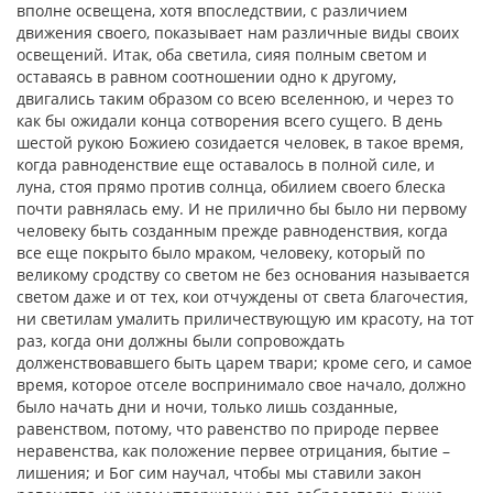
вполне освещена, хотя впоследствии, с различием
движения своего, показывает нам различные виды своих
освещений. Итак, оба светила, сияя полным светом и
оставаясь в равном соотношении одно к другому,
двигались таким образом со всею вселенною, и через то
как бы ожидали конца сотворения всего сущего. В день
шестой рукою Божиею созидается человек, в такое время,
когда равноденствие еще оставалось в полной силе, и
луна, стоя прямо против солнца, обилием своего блеска
почти равнялась ему. И не прилично бы было ни первому
человеку быть созданным прежде равноденствия, когда
все еще покрыто было мраком, человеку, который по
великому сродству со светом не без основания называется
светом даже и от тех, кои отчуждены от света благочестия,
ни светилам умалить приличествующую им красоту, на тот
раз, когда они должны были сопровождать
долженствовавшего быть царем твари; кроме сего, и самое
время, которое отселе воспринимало свое начало, должно
было начать дни и ночи, только лишь созданные,
равенством, потому, что равенство по природе первее
неравенства, как положение первее отрицания, бытие –
лишения; и Бог сим научал, чтобы мы ставили закон