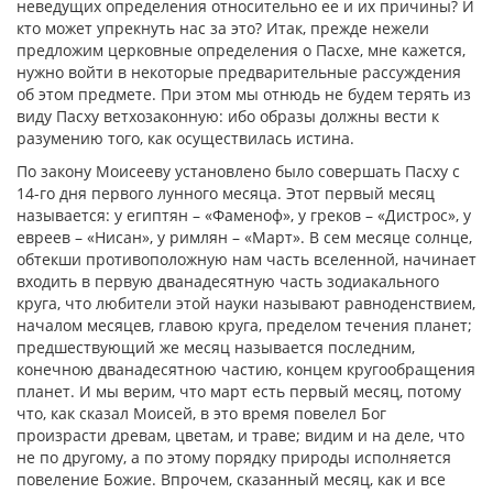
неведущих определения относительно ее и их причины? И
кто может упрекнуть нас за это? Итак, прежде нежели
предложим церковные определения о Пасхе, мне кажется,
нужно войти в некоторые предварительные рассуждения
об этом предмете. При этом мы отнюдь не будем терять из
виду Пасху ветхозаконную: ибо образы должны вести к
разумению того, как осуществилась истина.
По закону Моисееву установлено было совершать Пасху с
14-го дня первого лунного месяца. Этот первый месяц
называется: у египтян – «Фаменоф», у греков – «Дистрос», у
евреев – «Нисан», у римлян – «Март». В сем месяце солнце,
обтекши противоположную нам часть вселенной, начинает
входить в первую дванадесятную часть зодиакального
круга, что любители этой науки называют равноденствием,
началом месяцев, главою круга, пределом течения планет;
предшествующий же месяц называется последним,
конечною дванадесятною частию, концем кругообращения
планет. И мы верим, что март есть первый месяц, потому
что, как сказал Моисей, в это время повелел Бог
произрасти древам, цветам, и траве; видим и на деле, что
не по другому, а по этому порядку природы исполняется
повеление Божие. Впрочем, сказанный месяц, как и все