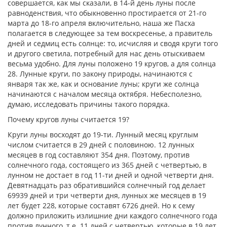
совершается, как мы сказали, в 14-й день луны после
равноденствия, что обыкновенно простирается от 21-го
марта до 18-го апреля включительно, наша же Пасха
полагается в следующее за тем воскресенье, а правитель
дней и седмиц есть солнце: то, исчисляя и сводя круги того
и другого светила, потребный для нас день отыскиваем
весьма удобно. Для луны положено 19 кругов, а для солнца
28. Лунные круги, по закону природы, начинаются с
января так же, как и основание луны; круги же солнца
начинаются с началом месяца октября. Небесполезно,
думаю, исследовать причины такого порядка.
Почему кругов луны считается 19?
Круги луны восходят до 19-ти. Лунный месяц круглым
числом считается в 29 дней с половиною. 12 лунных
месяцев в год составляют 354 дня. Поэтому, против
солнечного года, состоящего из 365 дней с четвертью, в
лунном не достает в год 11-ти дней и одной четверти дня.
Девятнадцать раз обратившийся солнечный год делает
69939 дней и три четверти дня, лунных же месяцев в 19
лет будет 228, которые составят 6726 дней. Но к сему
должно приложить излишние дни каждого солнечного года
против лунного, т.е. 11 дней с четвертью, которые в 19 лет