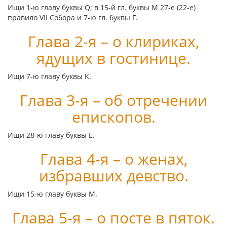
Ищи 1-ю главу буквы
Q
; в 15-й гл. буквы
Μ
27-е (22-е)
правило VII Собора и 7-ю гл. буквы
Γ
.
Глава 2-я – о клириках,
ядущих в гостинице.
Ищи 7-ю главу буквы
Κ
.
Глава 3-я – об отречении
епископов.
Ищи 28-ю главу буквы
Ε
.
Глава 4-я – о женах,
избравших девство.
Ищи 15-ю главу буквы
Μ
.
Глава 5-я – о посте в пяток.