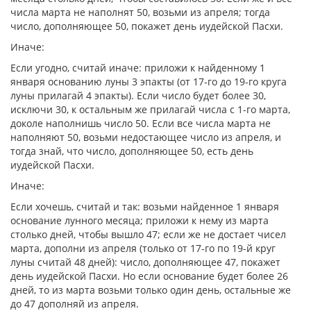
числа марта не наполнят 50, возьми из апреля; тогда
число, дополняющее 50, покажет день иудейской Пасхи.
Иначе:
Если угодно, считай иначе: приложи к найденному 1
января основанию луны 3 эпакты (от 17-го до 19-го круга
луны прилагай 4 эпакты). Если число будет более 30,
исключи 30, к остальным же прилагай числа с 1-го марта,
доколе наполнишь число 50. Если все числа марта не
наполняют 50, возьми недостающее число из апреля, и
тогда знай, что число, дополняющее 50, есть день
иудейской Пасхи.
Иначе:
Если хочешь, считай и так: возьми найденное 1 января
основание лунного месяца; приложи к нему из марта
столько дней, чтобы вышло 47; если же не достает чисел
марта, дополни из апреля (только от 17-го по 19-й круг
луны считай 48 дней): число, дополняющее 47, покажет
день иудейской Пасхи. Но если основание будет более 26
дней, то из марта возьми только один день, остальные же
до 47 дополняй из апреля.