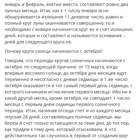
январь и февраль, взятые вместе, составляют ровно два
лунных месяца. Итак, как к 1 числу января ясно
обнаруживается излишнее 11-дневное число, равно и
полный круг луны оканчивается совершенно, то и
необходимо с января начинается круг ее и счет излишних
дней, которые и составляют и называются основание –
дней для следующего круга ее.
Почему круги солнца начинаются с октября?
Говорим, что периоды кругов солнечных начинаются с
октября, по следующей причине: от 15 марта, когда
впервые воссияло солнце, до октября дни месяцев идут
переменно и несогласно с днями седмицы; в 1 же число
октября оказывается и тот самый первый день седмицы, с
которого начинаем исчисление первого месяца. Ибо ни в
какой другой месяц, кроме октября, не совпадает 1 число
месяца с первым днем седмицы первого солнечного
периода. Итак, начиная отсюда счет и из каждого месяца
опуская 28 дней, составляющих полные седмицы, мы
берем в счет только остающиеся за теми дни, до тех пор,
как придем к тому дню, который отыскиваем. А что
действительно так случилось в первый от создания круг