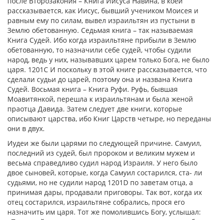
после Второзакония – Книга Иисуса Навина, в коей
рассказывается, как Иисус, бывший учеником Моисея и
равным ему по силам, вывел израильтян из пустыни в
Землю обетованную. Седьмая книга – так называемая
Книга Судей. Ибо когда израильтяне прибыли в Землю
обетованную, то назначили себе судей, чтобы судили
народ, ведь у них, называвших царем только Бога, не было
царя. 1201С И поскольку в этой книге рассказывается, что
сделали судьи до царей, поэтому она и названа Книга
Судей. Восьмая книга – Книга Руфи. Руфь, бывшая
Моавитянкой, перешла к израильтянам и была женой
праотца Давида. Затем следует две книги, которые
описывают царства, ибо Книг Царств четыре, но переданы
они в двух.
Иудеи же были царями по следующей причине. Самуил,
последний из судей, был пророком и великим мужем и
весьма справедливо судил народ Израиля. У него было
двое сыновей, которые, когда Самуил состарился, ста- ли
судьями, но не судили народ 1201D по заветам отца, а
принимая дары, продавали приговоры. Так вот, когда их
отец состарился, израильтяне собрались, прося его
назначить им царя. Тот же помолившись Богу, услышал: