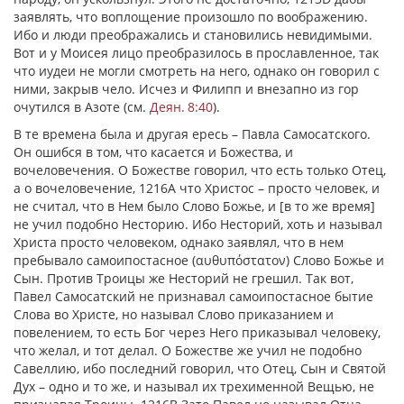
заявлять, что воплощение произошло по воображению.
Ибо и люди преображались и становились невидимыми.
Вот и у Моисея лицо преобразилось в прославленное, так
что иудеи не могли смотреть на него, однако он говорил с
ними, закрыв чело. Исчез и Филипп и внезапно из гор
очутился в Азоте (см.
Деян. 8:40
).
В те времена была и другая ересь – Павла Самосатского.
Он ошибся в том, что касается и Божества, и
вочеловечения. О Божестве говорил, что есть только Отец,
а о вочеловечение, 1216А что Христос – просто человек, и
не считал, что в Нем было Слово Божье, и [в то же время]
не учил подобно Несторию. Ибо Несторий, хоть и называл
Христа просто человеком, однако заявлял, что в нем
пребывало самоипостасное (
αυθυπόστατον
) Слово Божье и
Сын. Против Троицы же Несторий не грешил. Так вот,
Павел Самосатский не признавал самоипостасное бытие
Слова во Христе, но называл Слово приказанием и
повелением, то есть Бог через Него приказывал человеку,
что желал, и тот делал. О Божестве же учил не подобно
Савеллию, ибо последний говорил, что Отец, Сын и Святой
Дух – одно и то же, и называл их трехименной Вещью, не