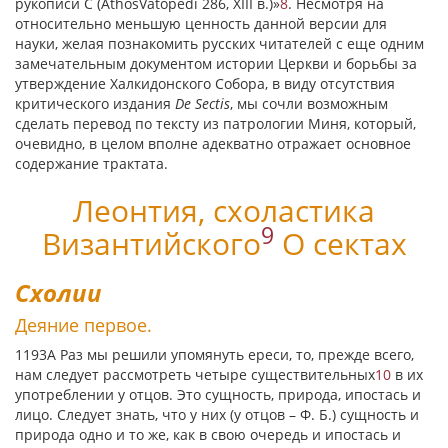
рукописи С (AthosVatopedi 286, XIII в.)»
8
. Несмотря на
относительно меньшую ценность данной версии для
науки, желая познакомить русских читателей с еще одним
замечательным документом истории Церкви и борьбы за
утверждение Халкидонского Собора, в виду отсутствия
критического издания
De Sectis
, мы сочли возможным
сделать перевод по тексту из патрологии Миня, который,
очевидно, в целом вполне адекватно отражает основное
содержание трактата.
Леонтия, схоластика
9
Византийского
О сектах
Схолии
Деяние первое.
1193А Раз мы решили упомянуть ереси, то, прежде всего,
нам следует рассмотреть четыре существительных
10
в их
употреблении у отцов. Это сущность, природа, ипостась и
лицо. Следует знать, что у них (у отцов – Ф. Б.) сущность и
природа одно и то же, как в свою очередь и ипостась и