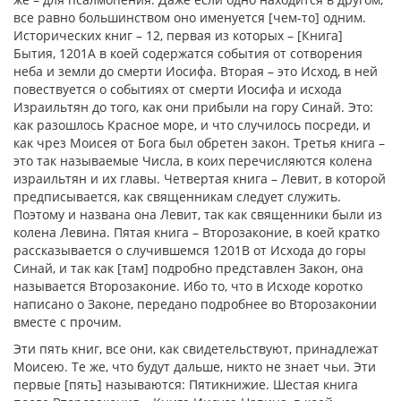
все равно большинством оно именуется [чем-то] одним.
Исторических книг – 12, первая из которых – [Книга]
Бытия, 1201А в коей содержатся события от сотворения
неба и земли до смерти Иосифа. Вторая – это Исход, в ней
повествуется о событиях от смерти Иосифа и исхода
Израильтян до того, как они прибыли на гору Синай. Это:
как разошлось Красное море, и что случилось посреди, и
как чрез Моисея от Бога был обретен закон. Третья книга –
это так называемые Числа, в коих перечисляются колена
израильтян и их главы. Четвертая книга – Левит, в которой
предписывается, как священникам следует служить.
Поэтому и названа она Левит, так как священники были из
колена Левина. Пятая книга – Второзаконие, в коей кратко
рассказывается о случившемся 1201В от Исхода до горы
Синай, и так как [там] подробно представлен Закон, она
называется Второзаконие. Ибо то, что в Исходе коротко
написано о Законе, передано подробнее во Второзаконии
вместе с прочим.
Эти пять книг, все они, как свидетельствуют, принадлежат
Моисею. Те же, что будут дальше, никто не знает чьи. Эти
первые [пять] называются: Пятикнижие. Шестая книга