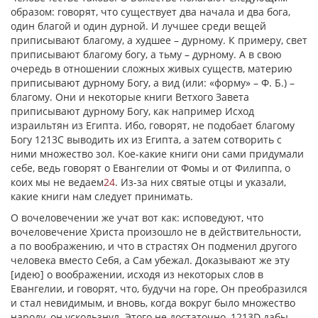
образом: говорят, что существует два начала и два бога,
один благой и один дурной. И лучшее среди вещей
приписывают благому, а худшее – дурному. К примеру, свет
приписывают благому богу, а тьму – дурному. А в свою
очередь в отношении сложных живых существ, материю
приписывают дурному Богу, а вид (или: «форму» – Ф. Б.) –
благому. Они и некоторые книги Ветхого Завета
приписывают дурному Богу, как например Исход
израильтян из Египта. Ибо, говорят, не подобает благому
Богу 1213С выводить их из Египта, а затем сотворить с
ними множество зол. Кое-какие книги они сами придумали
себе, ведь говорят о Евангелии от Фомы и от Филиппа, о
коих мы не ведаем
24
. Из-за них святые отцы и указали,
какие книги нам следует принимать.
О вочеловечении же учат вот как: исповедуют, что
вочеловечение Христа произошло не в действительности,
а по воображению, и что в страстях Он подменил другого
человека вместо Себя, а Сам убежал. Доказывают же эту
[идею] о воображении, исходя из некоторых слов в
Евангелии, и говорят, что, будучи на горе, Он преобразился
и стал невидимым, и вновь, когда вокруг было множество
народу, он ускользнул. Этого не достаточно, 1213D дабы