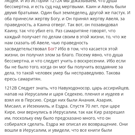
людей. И из истории 1212А мы доказываем, что душа
бессмертна, и есть суд над мертвыми. Каин и Авель были
двумя братьями. Один был земледелец, другой же пастух. И
оба принесли жертву Богу, и Он принял жертву Авеля, за
праведность, а Каина отверг. Так вот, он позавидовал
Каину, так что убил его. Раз самаритяне говорят, что
каждый получает по делам своим в этой жизни, то, что же
нам сказать об Авеле, чью праведность
засвидетельствовал
Бог
? Ибо в том, что касается этой
жизни, он получил злом за благо. Посему явно, что душа
бессмертна, и что следует учить о воскресении. Ибо если
бы не было того, когда он мог бы получить воздаяние за
дела, то такой человек умер бы несправедливо. Такова
ересь самаритян.
1212В Следует знать, что Навуходоносор, царь ассирийцев,
напав на Иерусалим и царя Седекею, пленил и иудеев и
взял их в Персию. Среди них были Анания, Азария,
Мисаил, и Иезекииль, и Ездра. Спустя 70 лет, при царе
Кире, они вернулись в Иерусалим, так как Кир разрешил
им, поскольку ему было предсказано много, что он
собирался сделать. Ездра же описал их возвращение. Они
вошли в Иерусалим, и увидели, что все книги были