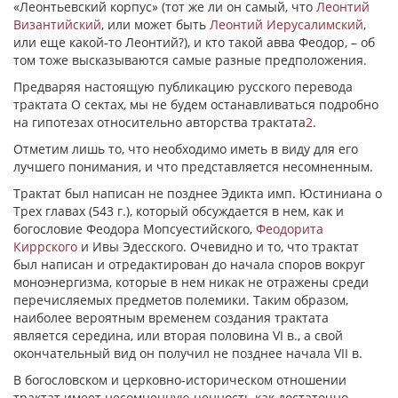
«Леонтьевский корпус» (тот же ли он самый, что
Леонтий
Византийский
, или может быть
Леонтий Иерусалимский
,
или еще какой-то Леонтий?), и кто такой авва Феодор, – об
том тоже высказываются самые разные предположения.
Предваряя настоящую публикацию русского перевода
трактата О сектах, мы не будем останавливаться подробно
на гипотезах относительно авторства трактата
2
.
Отметим лишь то, что необходимо иметь в виду для его
лучшего понимания, и что представляется несомненным.
Трактат был написан не позднее Эдикта имп. Юстиниана о
Трех главах (543 г.), который обсуждается в нем, как и
богословие Феодора Мопсуестийского,
Феодорита
Киррского
и Ивы Эдесского. Очевидно и то, что трактат
был написан и отредактирован до начала споров вокруг
моноэнергизма, которые в нем никак не отражены среди
перечисляемых предметов полемики. Таким образом,
наиболее вероятным временем создания трактата
является середина, или вторая половина VI в., а свой
окончательный вид он получил не позднее начала VII в.
В богословском и церковно-историческом отношении
трактат имеет несомненную ценность как достаточно