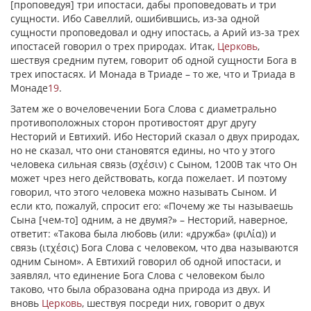
[проповедуя] три ипостаси, дабы проповедовать и три
сущности. Ибо Савеллий, ошибившись, из-за одной
сущности проповедовал и одну ипостась, а Арий из-за трех
ипостасей говорил о трех природах. Итак,
Церковь
,
шествуя средним путем, говорит об одной сущности Бога в
трех ипостасях. И Монада в Триаде – то же, что и Триада в
Монаде
19
.
Затем же о вочеловечении Бога Слова с диаметрально
противоположных сторон противостоят друг другу
Несторий и Евтихий. Ибо Несторий сказал о двух природах,
но не сказал, что они становятся едины, но что у этого
человека сильная связь (
σχέσιν
) с Сыном, 1200В так что Он
может чрез него действовать, когда пожелает. И поэтому
говорил, что этого человека можно называть Сыном. И
если кто, пожалуй, спросит его: «Почему же ты называешь
Сына [чем-то] одним, а не двумя?» – Несторий, наверное,
ответит: «Такова была любовь (или: «дружба» (
φιΛία
)) и
связь (
ιτχέσις
) Бога Слова с человеком, что два называются
одним Сыном». А Евтихий говорил об одной ипостаси, и
заявлял, что единение Бога Слова с человеком было
таково, что была образована одна природа из двух. И
вновь
Церковь
, шествуя посреди них, говорит о двух