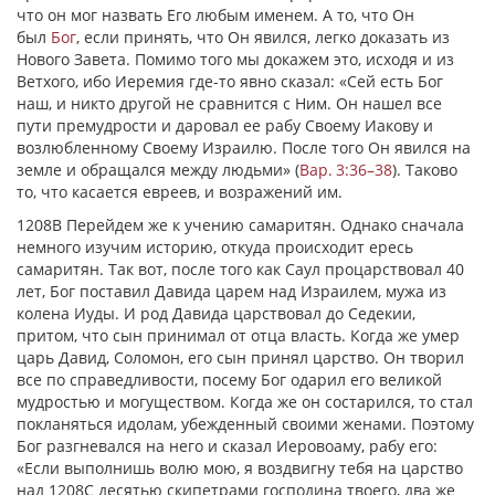
что он мог назвать Его любым именем. А то, что Он
был
Бог
, если принять, что Он явился, легко доказать из
Нового Завета. Помимо того мы докажем это, исходя и из
Ветхого, ибо Иеремия где-то явно сказал: «Сей есть Бог
наш, и никто другой не сравнится с Ним. Он нашел все
пути премудрости и даровал ее рабу Своему Иакову и
возлюбленному Своему Израилю. После того Он явился на
земле и обращался между людьми» (
Вар. 3:36–38
). Таково
то, что касается евреев, и возражений им.
1208В Перейдем же к учению самаритян. Однако сначала
немного изучим историю, откуда происходит ересь
самаритян. Так вот, после того как Саул процарствовал 40
лет, Бог поставил Давида царем над Израилем, мужа из
колена Иуды. И род Давида царствовал до Седекии,
притом, что сын принимал от отца власть. Когда же умер
царь Давид, Соломон, его сын принял царство. Он творил
все по справедливости, посему Бог одарил его великой
мудростью и могуществом. Когда же он состарился, то стал
покланяться идолам, убежденный своими женами. Поэтому
Бог разгневался на него и сказал Иеровоаму, рабу его:
«Если выполнишь волю мою, я воздвигну тебя на царство
над 1208С десятью скипетрами господина твоего, два же