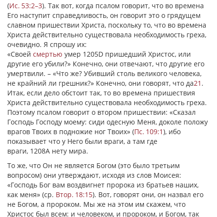
(
Ис. 53:2–3
). Так вот, когда псалом говорит, что во времена
Его наступит справедливость, он говорит это о грядущем
славном пришествии Христа, поскольку то, что во времена
Христа действительно существовала необходимость греха,
очевидно. Я спрошу их:
«Своей
смертью
умер 1205D пришедший Христос, или
другие его убили?» Конечно, они отвечают, что другие его
умертвили. – «Что же? Убивший столь великого человека,
не крайний ли грешник?» Конечно, они говорят, что да
21
.
Итак, если дело обстоит так, то во времена пришествия
Христа действительно существовала необходимость греха.
Поэтому псалом говорит о втором пришествии: «Сказал
Господь Господу моему: сиди
одесную
Меня, доколе положу
врагов Твоих в подножие ног Твоих» (
Пс. 109:1
), ибо
показывает что у Него были враги, а там где
враги, 1208А нету мира.
То же, что Он не является Богом (это было третьим
вопросом) они утверждают, исходя из слов Моисея:
«Господь Бог вам воздвигнет пророка из братьев наших,
как меня» (ср.
Втор. 18:15
). Вот, говорят они, он назвал его
не Богом, а пророком. Мы же на этом им скажем, что
Христос был всем: и человеком, и пророком, и Богом, так