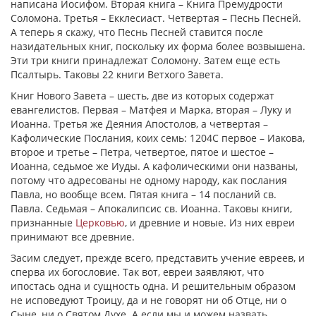
написана Иосифом. Вторая книга – Книга Премудрости
Соломона. Третья – Екклесиаст. Четвертая – Песнь Песней.
А теперь я скажу, что Песнь Песней ставится после
назидательных книг, поскольку их форма более возвышена.
Эти три книги принадлежат Соломону. Затем еще есть
Псалтырь. Таковы 22 книги Ветхого Завета.
Книг Нового Завета – шесть, две из которых содержат
евангелистов. Первая – Матфея и Марка, вторая – Луку и
Иоанна. Третья же Деяния Апостолов, а четвертая –
Кафолические Послания, коих семь: 1204С первое – Иакова,
второе и третье – Петра, четвертое, пятое и шестое –
Иоанна, седьмое же Иуды. А кафолическими они названы,
потому что адресованы не одному народу, как послания
Павла, но вообще всем. Пятая книга – 14 посланий св.
Павла. Седьмая – Апокалипсис св. Иоанна. Таковы книги,
признанные
Церковью
, и древние и новые. Из них евреи
принимают все древние.
Засим следует, прежде всего, представить учение евреев, и
сперва их богословие. Так вот, евреи заявляют, что
ипостась одна и сущность одна. И решительным образом
не исповедуют Троицу, да и не говорят ни об Отце, ни о
Сыне, ни о Святом Духе. А если мы и можем назвать