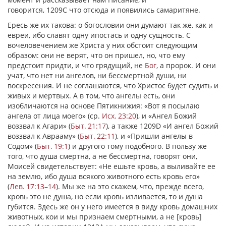
говорится, 1209С что отсюда и появились самаритяне.
Ересь же их такова: о богословии они думают так же, как и
евреи, ибо славят одну ипостась и одну сущность. С
вочеловечением же Христа у них обстоит следующим
образом: они не верят, что он пришел, но, что ему
предстоит придти, и что грядущий, не
Бог
, а пророк. И они
учат, что нет ни ангелов, ни бессмертной души, ни
воскресения. И не соглашаются, что Христос будет судить и
живых и мертвых. А в том, что ангелы есть, они
изобличаются на основе Пятикнижия: «Вот я посылаю
ангела от лица моего» (ср.
Исх. 23:20
), и «Ангел Божий
воззвал к Агари» (
Быт. 21:17
), а также 1209D «И ангел Божий
воззвал к Аврааму» (
Быт. 22:11
), и «Пришли ангелы в
Содом» (
Быт. 19:1
) и другого тому подобного. В пользу же
того, что душа смертна, а не бессмертна, говорят они,
Моисей свидетельствует: «Не ешьте кровь, а выливайте ее
на землю, ибо душа всякого животного есть кровь его»
(
Лев. 17:13–14
). Мы же на это скажем, что, прежде всего,
кровь это не душа, но если кровь изливается, то и душа
губится. Здесь же он у него имеется в виду кровь домашних
животных, кои и мы признаем смертными, а не [кровь]