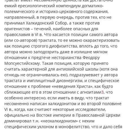
емкий ересиологический компендиум догматико-
полемического и историко-церковного содержания,
направленный, в первую очередь, против тех, кто не
принимал Халкидонский Собор, а также против
оригенистов – течений, наиболее опасных для
православия в VI в. Что касается позиции самого автора
(или со-авторов) трактата, то ее можно охарактеризовать
как позицию строгого диофизитства, вплоть до того, что
автора можно заподозрить даже в излишне мягком
отношении к предтече несторианства Феодору
Мопсуестийскому. Такая позиция, которую принято
считать характерной для антиохийской школы (хотя она
отнюдь не ограничивалась ею), подразумевает у автора
трактата и имплицитный диоэнергизм, и специфическое
отношение к проблеме «неведения Христа», как будто
сближающее его в этом отношении с агноитами
3
, что
особенно интересно, если иметь в виду, что трактат
несомненно написан халкидонитом и во второй половине
VI в., когда, как считают некоторые исследователи,
официально на Востоке империи в Православной Церкви
доминировал т.н. «неохалкидонизм» с неким
специфическим уклоном в монофелитство, что и дало себя