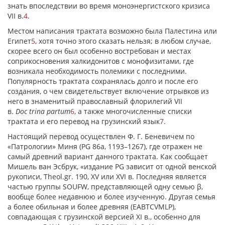
знать впоследствии во время моноэнергистского кризиса
VII в.
4
.
Местом написания трактата возможно была Палестина или
Египет
5
, хотя точно этого сказать нельзя; в любом случае,
скорее всего он был особенно востребован и местах
соприкосновения халкидонитов с монофизитами, где
возникала необходимость полемики с последними.
Популярность трактата сохранялась долго и после его
создания, о чем свидетельствует включение отрывков из
него в знаменитый православный флорилегий VII
в.
Doc
trina partum
6
, а также многочисленные списки
трактата и его перевод на грузинский язык
7
.
Настоящий перевод осуществлен Ф. Г. Беневичем по
«Патрологии» Миня (PG 86а, 1193–1267), где отражен не
самый древний вариант данного трактата. Как сообщает
Мишель ван Эсбрук, «издание PG зависит от одной венской
рукописи, Theol.gr. 190, XV или XVI в. Последняя является
частью группы SOUFW, представляющей одну семью
β
,
вообще более недавнюю и более изученную. Другая семья
а более обильная и более древняя (EABTCVMLP),
совпадающая с грузинской версией XI в., особенно для