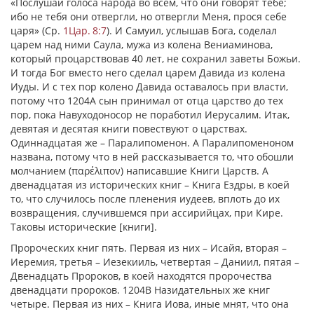
«Послушай голоса народа во всем, что они говорят тебе;
ибо нe тебя они отвергли, но отвергли Меня, прося себе
царя» (Ср.
1Цар. 8:7
). И Самуил, услышав Бога, соделал
царем над ними Саула, мужа из колена Вениаминова,
который процарствовав 40 лет, не сохранил заветы Божьи.
И тогда Бог вместо него сделал царем Давида из колена
Иуды. И с тех пор колено Давида оставалось при власти,
потому что 1204А сын принимал от отца царство до тех
пор, пока Навуходоносор не поработил Иерусалим. Итак,
девятая и десятая книги повествуют о царствах.
Одиннадцатая же – Паралипоменон. А Паралипоменоном
названа, потому что в ней рассказывается то, что обошли
молчанием (
παρέλιπον
) написавшие Книги Царств. А
двенадцатая из исторических книг – Книга Ездры, в коей
то, что случилось после пленения иудеев, вплоть до их
возвращения, случившемся при ассирийцах, при Кире.
Таковы исторические [книги].
Пророческих книг пять. Первая из них – Исайя, вторая –
Иеремия, третья – Иезекииль, четвертая – Даниил, пятая –
Двенадцать Пророков, в коей находятся пророчества
двенадцати пророков. 1204В Назидательных же книг
четыре. Первая из них – Книга Иова, иные мнят, что она