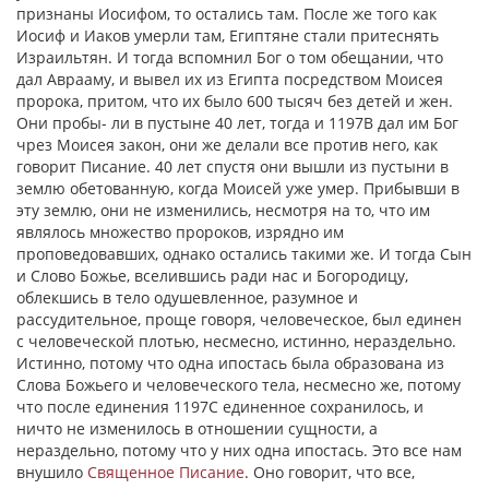
признаны Иосифом, то остались там. После же того как
Иосиф и Иаков умерли там, Египтяне стали притеснять
Израильтян. И тогда вспомнил Бог о том обещании, что
дал Аврааму, и вывел их из Египта посредством Моисея
пророка, притом, что их было 600 тысяч без детей и жен.
Они пробы- ли в пустыне 40 лет, тогда и 1197В дал им Бог
чрез Моисея закон, они же делали все против него, как
говорит Писание. 40 лет спустя они вышли из пустыни в
землю обетованную, когда Моисей уже умер. Прибывши в
эту землю, они не изменились, несмотря на то, что им
являлось множество пророков, изрядно им
проповедовавших, однако остались такими же. И тогда Сын
и Слово Божье, вселившись ради нас и Богородицу,
облекшись в тело одушевленное, разумное и
рассудительное, проще говоря, человеческое, был единен
с человеческой плотью, несмесно, истинно, нераздельно.
Истинно, потому что одна ипостась была образована из
Слова Божьего и человеческого тела, несмесно же, потому
что после единения 1197С единенное сохранилось, и
ничто не изменилось в отношении сущности, а
нераздельно, потому что у них одна ипостась. Это все нам
внушило
Священное Писание
. Оно говорит, что все,