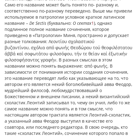
Само его название может быть понято по- разному и,
соответственно по-разному переведено. Выше мы привели
используемое в патрологии условное краткое латинское
название –
De Sectis
(буквально:
О сектах
1
), однако
подлинное полное название сочинения, которое
приведено в «Патрологии» Миня, пространно и допускает
разные толкования:
Λεοντίου σχολαστικού
βυζαντίνου
,
σχόλια από φωνής Θεοδώρου τού θεοφιλέστατου
άββά καί σοφωτάτου φιλοσόφου
,
τήν τε θείαν καί έξωτικήν
φιλοσοφήσαντος γραφήν
. В разных смыслах в этом
названии можно понять выражение:
από φωνής
. В
зависимости от понимания истории создания сочинения,
это название переводят либо как указывающее на то, что
автором его является некий боголюбивейший авва Феодор,
мудрейший философ, любомудрствовавший о
Божественном и внешнем писании, а некий византийский
схоластик Леонтий записывал то, чему он учил, либо то же
самое название можно понять и в том смысле, что
настоящим автором трактата является Леонтий-схоластик,
а указанный авва Феодор выступил в качестве его
соавтора, или последнего редактора. В свою очередь, кто
такие «схоластик Леонтий», сочинение которого попало в