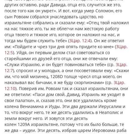
других оставлю, ради Давида, отца его, случится же это,
после того как он умрет». И вот, когда умер Соломон, его
сын Ровоам собрался унаследовать царство, но
израильтяне собрались и сказали ему: «Отец твой наложил
на нас тяжкое иго, ты же облегчи нам жестокую работу
отца твоего и тяжкое иго, которое он наложил на нас, и
тогда мы будем служить тебе» (
3Цар. 12:4
). Он же ответил
им: «Пойдите и чрез три дня опять придите ко мне» (
3Цар.
12:5
). Уйдя, он первым делом стал советоваться со
старейшими из друзей его отца, они же отвечали ему:
«Служи Израилю, и он будет повиноваться тебе» (ср.
3Цар.
12:7
), спросил и у молодых, а они посоветовали ему: «Скажи
им, что мой мизинец, 1208D толще чресл отца моего, он
наказывал вас бичами, я же буду скорпионами» (ср.
3Цар.
12:10
). Поверив им, Ровоам так и сказал израильтянам, они
же ответили: «Паси дом свой, Давид, Израиль же уходит в
свои палатки», и, сказав это, они все удалились кроме
колена Вениамина и Иуды. Эти два держали Иерусалим и
то, что вокруг него, те же десять удалились в Неаполис и
земли вокруг него. И зовутся эти десять
колен 1209А израильтяне, потому что их было больше, те
же два – иудеи. Эти десять, избрав царем Иеровоама раба