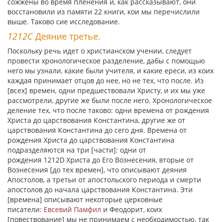
сожжены во время пленения и, как рассказывают, они
восстановили из памяти 22 книги, кои мы перечислили
выше. Таково сие исследование.
1212С
Деяние третье.
Поскольку речь идет о христианском учении, следует
провести хронологическое разделение, дабы с помощью
него мы узнали, какие были учителя, и какие ереси, из коих
каждая принимает отцов до нее, но не тех, что после. Из
[всех] времен, одни предшествовали Христу, и их мы уже
рассмотрели, другие же были после него. Хронологическое
деление тех, что после таково: одни времена от рождения
Христа до царствования Константина, другие же от
царствования Константина до сего дня. Времена от
рождения Христа до царствования Константина
подразделяются на три [части]: одни от
рождения 1212D Христа до Его Вознесения, вторые от
Вознесения [до тех времен], что описывают деяния
Апостолов, а третьи от апостольского периода и смерти
апостолов до начала царствования Константина. Эти
[времена] описывают некоторые церковные
писатели:
Евсевий Памфил
и Феодорит, коих
[повествование] мы не принимаем с необходимостью, так