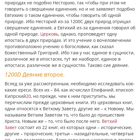
природах не подобно Несторию, так чтобы при этом не
говорить о свершении единения, но и не заявляет подобно
Евтихию о таком единении, чтобы говорить об одной
природе. Ибо Несторий из-за 1200С двух природ отрицал
свершение единения, а Евтихий из-за единения говорил об
одной природе.
Церковь
, однако, проповедует одну
ипостась в двух природах. И это учение о вочеловечении
противоположно учению о богословии, как сказал
божественный Григорий. Ибо там у нас единое в сущности,
различное же в ипостасях, тут же наоборот, единое в
ипостаси, различное же в сущностях. Таково сие деяние.
1200D
Деяние второе.
Вслед за уже рассмотренным, необходимо исследовать кое-
какие ереси. Всех их – 84, как исчислил Епифаний, епископ
Кипрский
20
, но прежде, чем к ним приступить, мы
перечислим прежде церковные книги. Из церковных книг,
одни относятся к Ветхому Завету, другие же – к Новому. Мы
называем Ветхим Заветом то, что было до пришествия
Христа, Новым же – то, что было после него.
Ветхий
Завет
состоит из 22 книг, из которых одни – исторические,
другие – пророческие, третьи – назидательные, четвертые
же – для псалмопения. Даже если одно находится в другом,