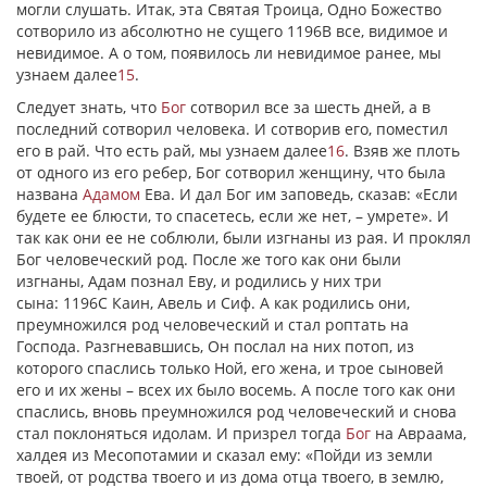
могли слушать. Итак, эта Святая Троица, Одно Божество
сотворило из абсолютно не сущего 1196В все, видимое и
невидимое. А о том, появилось ли невидимое ранее, мы
узнаем далее
15
.
Следует знать, что
Бог
сотворил все за шесть дней, а в
последний сотворил человека. И сотворив его, поместил
его в рай. Что есть рай, мы узнаем далее
16
. Взяв же плоть
от одного из его ребер, Бог сотворил женщину, что была
названа
Адамом
Ева. И дал Бог им заповедь, сказав: «Если
будете ее блюсти, то спасетесь, если же нет, – умрете». И
так как они ее не соблюли, были изгнаны из рая. И проклял
Бог человеческий род. После же того как они были
изгнаны, Адам познал Еву, и родились у них три
сына: 1196С Каин, Авель и Сиф. А как родились они,
преумножился род человеческий и стал роптать на
Господа. Разгневавшись, Он послал на них потоп, из
которого спаслись только Ной, его жена, и трое сыновей
его и их жены – всех их было восемь. А после того как они
спаслись, вновь преумножился род человеческий и снова
стал поклоняться идолам. И призрел тогда
Бог
на Авраама,
халдея из Месопотамии и сказал ему: «Пойди из земли
твоей, от родства твоего и из дома отца твоего, в землю,