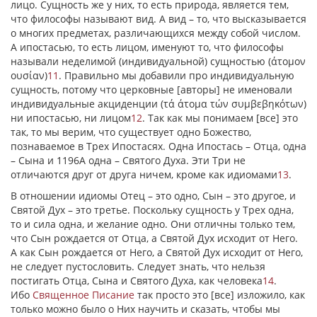
лицо. Сущность же у них, то есть природа, является тем,
что философы называют вид. А вид – то, что высказывается
о многих предметах, различающихся между собой числом.
А ипостасью, то есть лицом, именуют то, что философы
называли неделимой (индивидуальной) сущностью (
άτομον
ουσίαν
)
11
. Правильно мы добавили про индивидуальную
сущность, потому что церковные [авторы] не именовали
индивидуальные акциденции (
τά άτομα τών συμβεβηκότων
)
ни ипостасью, ни лицом
12
. Так как мы понимаем [все] это
так, то мы верим, что существует одно Божество,
познаваемое в Трех Ипостасях. Одна Ипостась – Отца, одна
– Сына и 1196А одна – Святого Духа. Эти Три не
отличаются друг от друга ничем, кроме как идиомами
13
.
В отношении идиомы Отец – это одно, Сын – это другое, и
Святой Дух – это третье. Поскольку сущность у Трех одна,
то и сила одна, и желание одно. Они отличны только тем,
что Сын рождается от Отца, а Святой Дух исходит от Него.
А как Сын рождается от Него, а Святой Дух исходит от Него,
не следует пустословить. Следует знать, что нельзя
постигать Отца, Сына и Святого Духа, как человека
14
.
Ибо
Священное Писание
так просто это [все] изложило, как
только можно было о Них научить и сказать, чтобы мы