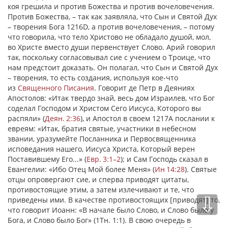
коя грешила и против Божества и против вочеловечения.
Против Божества, – так как заявляла, что Сын и Святой Дух
– творения Бога 1216D, а против вочеловечения, – потому
что говорила, что тело Христово не обладало душой, мол,
во Христе вместо души первенствует Слово. Арий говорил
так, поскольку согласовывал сие с учением о Троице, что
нам предстоит доказать. Он полагал, что Сын и Святой Дух
– творения, то есть создания, используя кое-что
из
Священного Писания
. Говорит де Петр в Деяниях
Апостолов: «Итак твердо знай, весь дом Израилев, что Бог
соделал Господом и Христом Сего Иисуса, Которого вы
распяли» (
Деян. 2:36
), и Апостол в своем 1217А послании к
евреям: «Итак, братия святые, участники в небесном
звании, уразумейте Посланника и Первосвященника
исповедания нашего, Иисуса Христа, Который верен
Поставившему Его...» (
Евр. 3:1–2
); и Сам Господь сказал в
Евангелии: «Ибо Отец Мой более Меня» (
Ин 14:28
). Святые
отцы опровергают сие, и сперва приводят цитаты,
противостоящие этим, а затем излечивают и те, что
⇩
приведены ими. В качестве противостоящих [приводят] то,
что говорит Иоанн: «В начале было Слово, и Слово было у
Бога, и Слово было Бог» (1Тн. 1:1). В свою очередь в