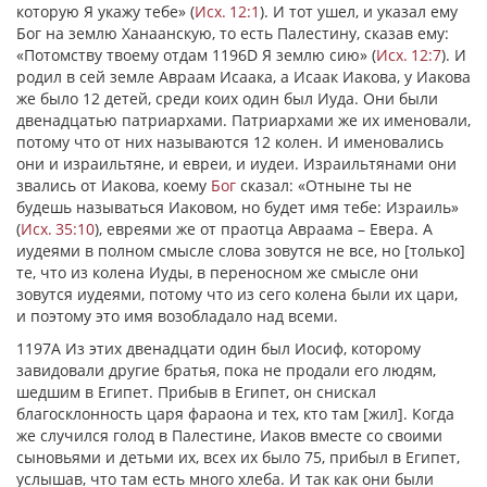
которую Я укажу тебе» (
Исх. 12:1
). И тот ушел, и указал ему
Бог на землю Ханаанскую, то есть Палестину, сказав ему:
«Потомству твоему отдам 1196D Я землю сию» (
Исх. 12:7
). И
родил в сей земле Авраам Исаака, а Исаак Иакова, у Иакова
же было 12 детей, среди коих один был Иуда. Они были
двенадцатью патриархами. Патриархами же их именовали,
потому что от них называются 12 колен. И именовались
они и израильтяне, и евреи, и иудеи. Израильтянами они
звались от Иакова, коему
Бог
сказал: «Отныне ты не
будешь называться Иаковом, но будет имя тебе: Израиль»
(
Исх. 35:10
), евреями же от праотца Авраама – Евера. А
иудеями в полном смысле слова зовутся не все, но [только]
те, что из колена Иуды, в переносном же смысле они
зовутся иудеями, потому что из сего колена были их цари,
и поэтому это имя возобладало над всеми.
1197А Из этих двенадцати один был Иосиф, которому
завидовали другие братья, пока не продали его людям,
шедшим в Египет. Прибыв в Египет, он снискал
благосклонность царя фараона и тех, кто там [жил]. Когда
же случился голод в Палестине, Иаков вместе со своими
сыновьями и детьми их, всех их было 75, прибыл в Египет,
услышав, что там есть много хлеба. И так как они были