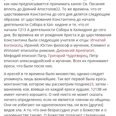
как нам предписывается принимать канон Св. Писания
вплоть до Деяний Апостолов
22
. Те же времена, что от
царствования Константна до сего дня делятся следующим
образом: от царствования Константина до начала
деятельности Собора в Хал- кидоне и те, что от
начала 1213 А деятельности Собора в Халкидоне до сего
дня. Во времена же от рождения Христа и до царствования
Константина были следующие учителя и отцы:
Игнатий
Богоносец
, Ириней, Юстин философ и мученик, Климент и
Ипполит епископы римские,
Дионисий Ареопагит
,
Мефодий епископ Патр,
Григорий Чудотворец
, Петр
епископ александрийский и мученик. Всех их принимают
ереси, что были после них.
А ересей в те времена было множество, однако следует
упомянуть лишь важнейшие. Так вот первой была ересь
монтанистов, которою мы рассмотрим позднее
23
, затем –
манихеев, коя, взявши из каждой ереси худшее, 1213В не
имеет ничего хорошего. О ней никто не может сказать
ничего определенно, если не является членом их общины.
Они не избегают ни идолопоклонства, ни всех [других]
видов зла. А то, что они безрассудно учат о Божестве и о
человечестве таково. О Божестве полагают следующим