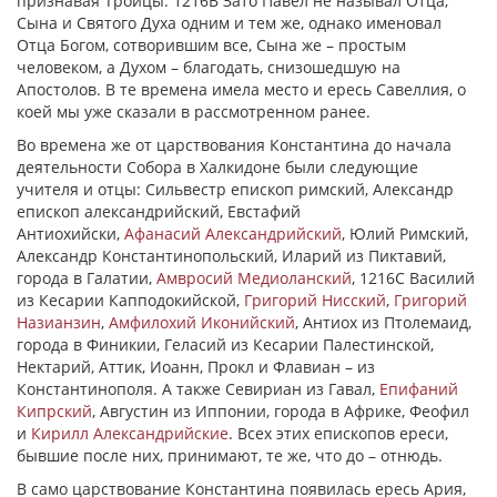
признавая Троицы. 1216В Зато Павел не называл Отца,
Сына и Святого Духа одним и тем же, однако именовал
Отца Богом, сотворившим все, Сына же – простым
человеком, а Духом – благодать, снизошедшую на
Апостолов. В те времена имела место и ересь Савеллия, о
коей мы уже сказали в рассмотренном ранее.
Во времена же от царствования Константина до начала
деятельности Собора в Халкидоне были следующие
учителя и отцы: Сильвестр епископ римский, Александр
епископ александрийский, Евстафий
Антиохийски,
Афанасий Александрийский
, Юлий Римский,
Александр Константинопольский, Иларий из Пиктавий,
города в Галатии,
Амвросий Медиоланский
, 1216С Василий
из Кесарии Капподокийской,
Григорий Нисский
,
Григорий
Назианзин
,
Амфилохий Иконийский
, Антиох из Птолемаид,
города в Финикии, Геласий из Кесарии Палестинской,
Нектарий, Аттик, Иоанн, Прокл и Флавиан – из
Константинополя. А также Севириан из Гавал,
Епифаний
Кипрский
, Августин из Иппонии, города в Африке, Феофил
и
Кирилл Александрийские
. Всех этих епископов ереси,
бывшие после них, принимают, те же, что до – отнюдь.
В само царствование Константина появилась ересь Ария,