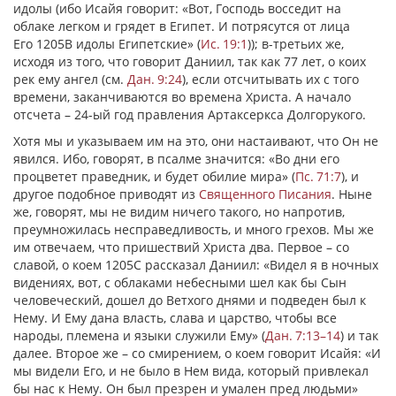
идолы (ибо Исайя говорит: «Вот, Господь восседит на
облаке легком и грядет в Египет. И потрясутся от лица
Его 1205В идолы Египетские» (
Ис. 19:1
)); в-третьих же,
исходя из того, что говорит Даниил, так как 77 лет, о коих
рек ему ангел (см.
Дан. 9:24
), если отсчитывать их с того
времени, заканчиваются во времена Христа. А начало
отсчета – 24-ый год правления Артаксеркса Долгорукого.
Хотя мы и указываем им на это, они настаивают, что Он не
явился. Ибо, говорят, в псалме значится: «Во дни его
процветет праведник, и будет обилие мира» (
Пс. 71:7
), и
другое подобное приводят из
Священного Писания
. Ныне
же, говорят, мы не видим ничего такого, но напротив,
преумножилась несправедливость, и много грехов. Мы же
им отвечаем, что пришествий Христа два. Первое – со
славой, о коем 1205С рассказал Даниил: «Видел я в ночных
видениях, вот, с облаками небесными шел как бы Сын
человеческий, дошел до Ветхого днями и подведен был к
Нему. И Ему дана власть, слава и царство, чтобы все
народы, племена и языки служили Ему» (
Дан. 7:13–14
) и так
далее. Второе же – со смирением, о коем говорит Исайя: «И
мы видели Его, и не было в Нем вида, который привлекал
бы нас к Нему. Он был презрен и умален пред людьми»