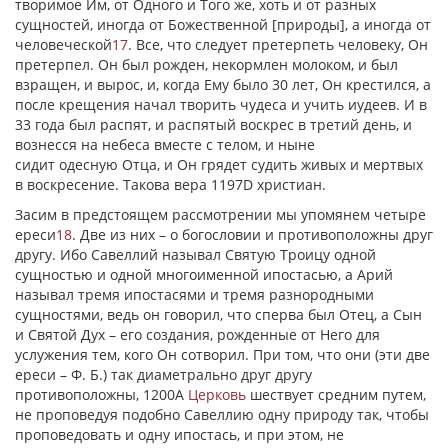
творимое Им, от Одного и Того же, хоть и от разных
сущностей, иногда от Божественной [природы], а иногда от
человеческой
17
. Все, что следует претерпеть человеку, Он
претерпел. Он был рожден, некормлен молоком, и был
взращен, и вырос, и, когда Ему было 30 лет, Он крестился, а
после крещения начал творить чудеса и учить иудеев. И в
33 года был распят, и распятый воскрес в третий день, и
вознесся на небеса вместе с телом, и ныне
сидит
одесную
Отца, и Он грядет судить живых и мертвых
в воскресение. Такова вера 1197D христиан.
Засим в предстоящем рассмотрении мы упомянем четыре
ереси
18
. Две из них – о богословии и противоположны друг
другу. Ибо Савеллий называл Святую Троицу одной
сущностью и одной многоименной ипостасью, а Арий
называл тремя ипостасями и тремя разнородными
сущностями, ведь он говорил, что сперва был Отец, а Сын
и Святой Дух – его создания, рожденные от Него для
услужения тем, кого Он сотворил. При том, что они (эти две
ереси – Ф. Б.) так диаметрально друг другу
противоположны, 1200А
Церковь
шествует средним путем,
не проповедуя подобно Савеллию одну природу так, чтобы
проповедовать и одну ипостась, и при этом, не