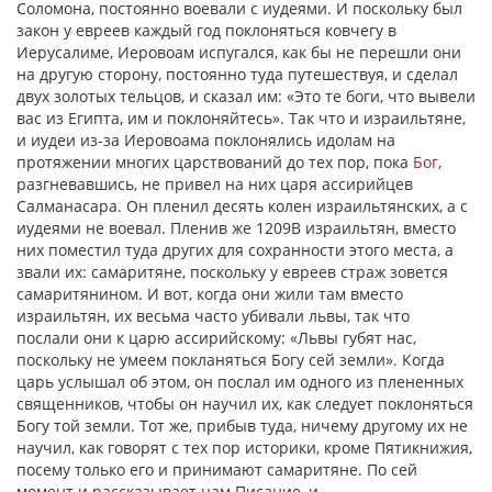
Соломона, постоянно воевали с иудеями. И поскольку был
закон у евреев каждый год поклоняться ковчегy в
Иерусалиме, Иеровоам испугался, как бы не перешли они
на другую сторону, постоянно туда путешествуя, и сделал
двух золотых тельцов, и сказал им: «Это те боги, что вывели
вас из Египта, им и поклоняйтесь». Так что и израильтяне,
и иудеи из-за Иеровоама поклонялись идолам на
протяжении многих царствований до тех пор, пока
Бог
,
разгневавшись, не привел на них царя ассирийцев
Салманacapa. Он пленил десять колен израильтянских, а с
иудеями не воевал. Пленив же 1209В израильтян, вместо
них поместил туда других для сохранности этого места, а
звали их: самаритяне, поскольку у евреев страж зовется
самаритянином. И вот, когда они жили там вместо
израильтян, их весьма часто убивали львы, так что
послали они к царю ассирийскому: «Львы губят нас,
поскольку не умеем покланяться Богу сей земли». Когда
царь услышал об этом, он послал им одного из плененных
священников, чтобы он научил их, как следует поклоняться
Богу той земли. Тот же, прибыв туда, ничему другому их не
научил, как говорят с тех пор историки, кроме Пятикнижия,
посему только его и принимают самаритяне. По сей
момент и рассказывает нам Писание, и