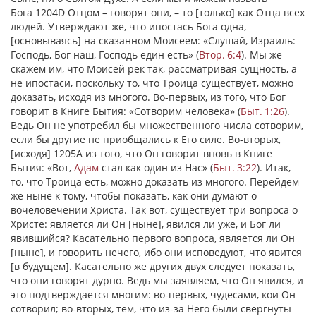
Бога 1204D Отцом – говорят они, – то [только] как Отца всех
людей. Утверждают же, что ипостась Бога одна,
[основываясь] на сказанном Моисеем: «Слушай, Израиль:
Господь, Бог наш, Господь един есть» (
Втор. 6:4
). Мы же
скажем им, что Моисей рек так, рассматривая сущность, а
не ипостаси, поскольку то, что Троица существует, можно
доказать, исходя из многого. Во-первых, из того, что Бог
говорит в Книге Бытия: «Сотворим человека» (
Быт. 1:26
).
Ведь Он не употребил бы множественного числа сотворим,
если бы другие не приобщались к Его силе. Во-вторых,
[исходя] 1205А из того, что Он говорит вновь в Книге
Бытия: «Вот,
Адам
стал как один из Нас» (
Быт. 3:22
). Итак,
то, что Троица есть, можно доказать из многого. Перейдем
же ныне к тому, чтобы показать, как они думают о
вочеловечении Христа. Так вот, существует три вопроса о
Христе: является ли Он [ныне], явился ли уже, и Бог ли
явившийся? Касательно первого вопроса, является ли Он
[ныне], и говорить нечего, ибо они исповедуют, что явится
[в будущем]. Касательно же других двух следует показать,
что они говорят дурно. Ведь мы заявляем, что Он явился, и
это подтверждается многим: во-первых, чудесами, кои Он
сотворил; во-вторых, тем, что из-за Него были свергнуты