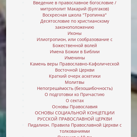
Введение в православное богословие /
митрополит Макарий (Булгаков)
Воскресная школа "Тропинка"
Десятословие по христианскому
законоположению
Иконы
Илиотропион, или cообразование с
Божественной волей
Имена Божии в Библии
Именины
Камень веры Православно-Кафолической
Восточной Церкви
Краткий очерк аскетики
Молитвы
Непогреши́мость (безошибочность)
О подготовки ко Причастию
О сектах
Основы Православия
ОСНОВЫ СОЦИАЛЬНОЙ КОНЦЕПЦИИ
РУССКОЙ ПРАВОСЛАВНОЙ ЦЕРКВИ
Пидалион. Правила Православной Церкви с
толкованиями