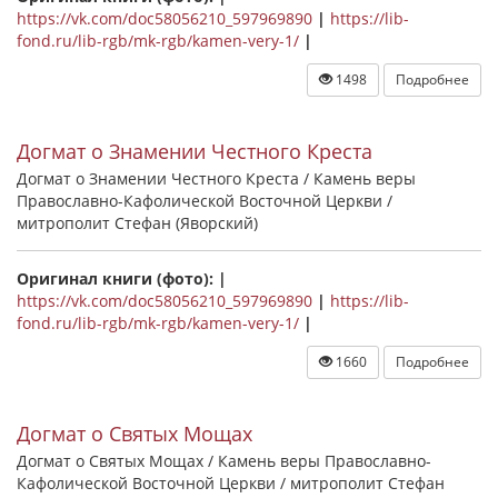
https://vk.com/doc58056210_597969890
|
https://lib-
fond.ru/lib-rgb/mk-rgb/kamen-very-1/
|
1498
Подробнее
Догмат о Знамении Честного Креста
Догмат о Знамении Честного Креста / Камень веры
Православно-Кафолической Восточной Церкви /
митрополит Стефан (Яворский)
Оригинал книги (фото): |
https://vk.com/doc58056210_597969890
|
https://lib-
fond.ru/lib-rgb/mk-rgb/kamen-very-1/
|
1660
Подробнее
Догмат о Святых Мощах
Догмат о Святых Мощах / Камень веры Православно-
Кафолической Восточной Церкви / митрополит Стефан