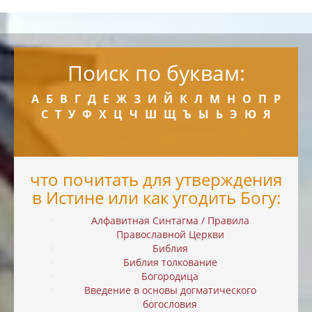
Поиск по буквам:
А
Б
В
Г
Д
Е
Ж
З
И
Й
К
Л
М
Н
О
П
Р
С
Т
У
Ф
Х
Ц
Ч
Ш
Щ
Ъ
Ы
Ь
Э
Ю
Я
что почитать для утверждения
в Истине или как угодить Богу:
Алфавитная Синтагма / Правила
Православной Церкви
Библия
Библия толкование
Богородица
Введение в основы догматического
богословия