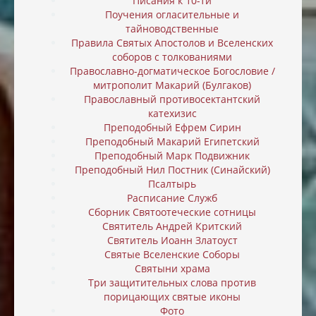
Писания к 10-ти
Поучения огласительные и
тайноводственные
Правила Святых Апостолов и Вселенских
соборов с толкованиями
Православно-догматическое Богословие /
митрополит Макарий (Булгаков)
Православный противосектантский
катехизис
Преподобный Ефрем Сирин
Преподобный Макарий Египетский
Преподобный Марк Подвижник
Преподобный Нил Постник (Синайский)
Псалтырь
Расписание Служб
Сборник Святоотеческие сотницы
Святитель Андрей Критский
Святитель Иоанн Златоуст
Святые Вселенские Соборы
Святыни храма
Три защитительных слова против
порицающих святые иконы
Фото