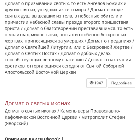
Догмат о призывании святых, то есть Ангелов Божиих и
других святых, ушедших из сего мира / Догмат о входе
святых душ, вышедших из тела, в небесные обители и
причастии небесной славы прежде второго пришествия
Христа / Догмат о благотворении преставившимся, то есть
о молитвах, милостынях, постах и особенно бескровных
жертвах, приносящихся за умерших / Догмат о преданиях /
Догмат о Святейшей Литургии, или о Бескровной Жертве /
Догмат о Святых Постах / Догмат о добрых делах,
способствующих вечному спасению / Догмат о наказании
еретиков, отторгающихся сегодня от Святой Соборной
Апостольской Восточной Церкви
1947
Подробнее
Догмат о святых иконах
Догмат о святых иконах / Камень веры Православно-
Кафолической Восточной Церкви / митрополит Стефан
(Яворский)
Оригинал книги (фото): |