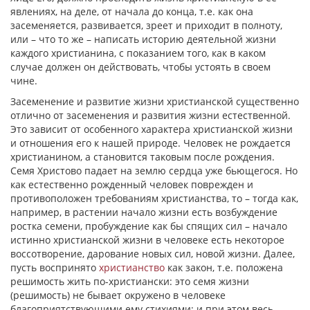
явлениях, на деле, от начала до конца, т.е. как она
засеменяется, развивается, зреет и приходит в полноту,
или – что то же – написать историю деятельной жизни
каждого христианина, с показанием того, как в каком
случае должен он действовать, чтобы устоять в своем
чине.
Засеменение и развитие жизни христианской существенно
отлично от засеменения и развития жизни естественной.
Это зависит от особенного характера христианской жизни
и отношения его к нашей природе. Человек не рождается
христианином, а становится таковым после рождения.
Семя Христово падает на землю сердца уже бьющегося. Но
как естественно рожденный человек поврежден и
противоположен требованиям христианства, то – тогда как,
например, в растении начало жизни есть возбуждение
ростка семени, пробуждение как бы спящих сил – начало
истинно христианской жизни в человеке есть некоторое
воссотворение, дарование новых сил, новой жизни. Далее,
пусть воспринято
христианство
как закон, т.е. положена
решимость жить по-христиански: это семя жизни
(решимость) не бывает окружено в человеке
благоприятствующими ему стихиями; и при этом весь