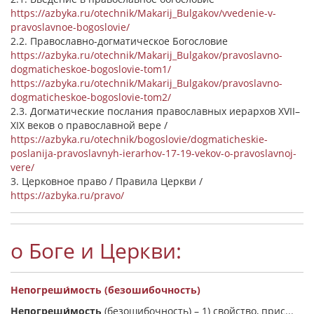
https://azbyka.ru/otechnik/Makarij_Bulgakov/vvedenie-v-
pravoslavnoe-bogoslovie/
2.2. Православно-догматическое Богословие
https://azbyka.ru/otechnik/Makarij_Bulgakov/pravoslavno-
dogmaticheskoe-bogoslovie-tom1/
https://azbyka.ru/otechnik/Makarij_Bulgakov/pravoslavno-
dogmaticheskoe-bogoslovie-tom2/
2.3. Догматические послания православных иерархов XVII–
XIX веков о православной вере /
https://azbyka.ru/otechnik/bogoslovie/dogmaticheskie-
poslanija-pravoslavnyh-ierarhov-17-19-vekov-o-pravoslavnoj-
vere/
3. Церковное право / Правила Церкви /
https://azbyka.ru/pravo/
о Боге и Церкви:
Непогреши́мость (безошибочность)
Непогреши́мость
(безошибочность) –
1) свойство, прис...