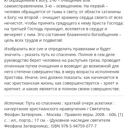
ю обращением к Богу, 2-ю – очищение или
самоисправлением, 3-ю – освящением. На первой –
человек обращается от тьмы к свету, от области сатанины
к Богу; на второй – очищает храмину сердца своего от всех
нечистот, чтобы принять грядущего к нему Христа Господа;
на третьей Господь приходит, вселяется в сердце и
вечеряет с ним. Это состояние блаженного богообщения –
цель всех трудов и подвигов!
Изобразить все сие и определить правилами и будет
значить – указать путь ко спасению. Полное в сем деле
руководство берет человека на распутьях греха, проводит
огненным путем очищения и возводит до возможной для
него степени совершенства, в меру возраста исполнения
Христова. Иначе, оно должно показать: как начинается в
нас христианская жизнь; как совершенствуется – зреет и
крепнет, и какою является в полном своем совершенстве.
Источник:
Путь ко спасению : краткий очерк аскетики :
начертание христианского нравоучения / Святитель
Феофан Затворник. - Москва : Правило веры, 2008. - 606, [1]
с. : ил., портр.; 17 см. - (Духовное наследие святителя
Феофана Затворника).; ISBN 978-5-94759-077-7