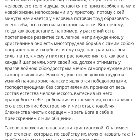
человек, его тело и душа, остаются не приспособленными к
новой жизни, непокорными игу Христову; потому с сей
минуты начинается у человека потовой труд образовать
всего себя, все свои силы по-христиански. Вот почему,
тогда как возрастание, например, у растений есть
постепенное развитие сил, легкое, непринужденное, у
христианина оно есть многотрудная борьба с самим собою
напряженная и скорбная, и ему надо настраивать свои
силы на то, к чему у них нет расположения: он, как воин,
каждый шаг земли, хотя своей же, должен отнимать у
врагов войною обоюдоострым мечом самопринуждения и
самопротивления. Наконец, уже после долгих трудов и
усилий начала христианские являются победоносными,
господствующими без сопротивления, проникают весь
состав естества человеческого, вытеснив из него
враждебные себе требования и стремления, и поставляют
его в состояние бесстрастия и чистоты, сподобляя
блаженства чистых сердцем – зреть Бога в себе в
преискреннем с Ним общении.
Таково положение в нас жизни христианской. Она имеет
три степени, которые, по свойству их, можно назвать так: 1-