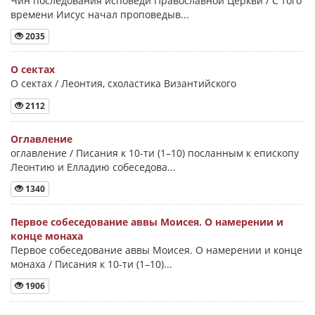
Чин последования исповеди Православной Церкви / С того
времени Иисус начал проповедыв...
2035
О сектах
О сектах / Леонтия, схоластика Византийского
2112
Оглавление
оглавление / Писания к 10-ти (1–10) посланным к епископу
Леонтию и Елладию собеседова...
1340
Первое собеседование аввы Моисея. О намерении и
конце монаха
Первое собеседование аввы Моисея. О намерении и конце
монаха / Писания к 10-ти (1–10)...
1906