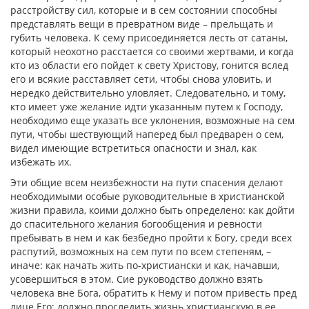
расстройству сил, которые и в сем состоянии способны
представлять вещи в превратном виде – прельщать и
губить человека. К сему присоединяется лесть от сатаны,
который неохотно расстается со своими жертвами, и когда
кто из области его пойдет к свету Христову, гонится вслед
его и всякие расставляет сети, чтобы снова уловить, и
нередко действительно уловляет. Следовательно, и тому,
кто имеет уже желание идти указанным путем к Господу,
необходимо еще указать все уклонения, возможные на сем
пути, чтобы шествующий наперед был предварен о сем,
видел имеющие встретиться опасности и знал, как
избежать их.
Эти общие всем неизбежности на пути спасения делают
необходимыми особые руководительные в христианской
жизни правила, коими должно быть определено: как дойти
до спасительного желания богообщения и ревности
пребывать в нем и как безбедно пройти к Богу, среди всех
распутий, возможных на сем пути по всем степеням, –
иначе: как начать жить по-христиански и как, начавши,
усовершиться в этом. Сие руководство должно взять
человека вне Бога, обратить к Нему и потом привесть пред
лице Его; должно проследить жизнь христианскую в ее