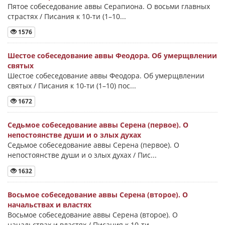
Пятое собеседование аввы Серапиона. О восьми главных
страстях / Писания к 10-ти (1–10...
1576
Шестое собеседование аввы Феодора. Об умерщвлении
святых
Шестое собеседование аввы Феодора. Об умерщвлении
святых / Писания к 10-ти (1–10) пос...
1672
Седьмое собеседование аввы Серена (первое). О
непостоянстве души и о злых духах
Седьмое собеседование аввы Серена (первое). О
непостоянстве души и о злых духах / Пис...
1632
Восьмое собеседование аввы Серена (второе). О
начальствах и властях
Восьмое собеседование аввы Серена (второе). О
начальствах и властях / Писания к 10-ти...