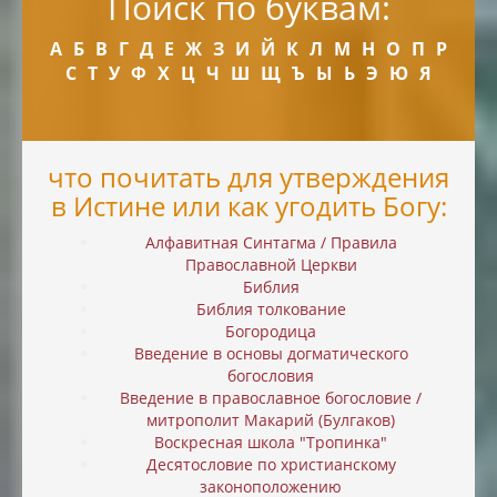
Поиск по буквам:
А
Б
В
Г
Д
Е
Ж
З
И
Й
К
Л
М
Н
О
П
Р
С
Т
У
Ф
Х
Ц
Ч
Ш
Щ
Ъ
Ы
Ь
Э
Ю
Я
что почитать для утверждения
в Истине или как угодить Богу:
Алфавитная Синтагма / Правила
Православной Церкви
Библия
Библия толкование
Богородица
Введение в основы догматического
богословия
Введение в православное богословие /
митрополит Макарий (Булгаков)
Воскресная школа "Тропинка"
Десятословие по христианскому
законоположению