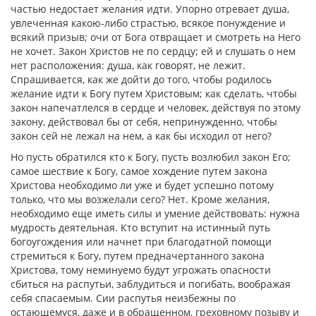
частью недостает желания идти. Упорно отревает душа,
увлеченная какою-либо страстью, всякое понуждение и
всякий призыв; очи от Бога отвращает и смотреть на Него
не хочет. Закон Христов не по сердцу; ей и слушать о нем
нет расположения: душа, как говорят, не лежит.
Спрашивается, как же дойти до того, чтобы родилось
желание идти к Богу путем Христовым; как сделать, чтобы
закон напечатлелся в сердце и человек, действуя по этому
закону, действовал бы от себя, непринужденно, чтобы
закон сей не лежал на нем, а как бы исходил от него?
Но пусть обратился кто к Богу, пусть возлюбил закон Его;
самое шествие к Богу, самое хождение путем закона
Христова необходимо ли уже и будет успешно потому
только, что мы возжелали сего? Нет. Кроме желания,
необходимо еще иметь силы и умение действовать: нужна
мудрость деятельная. Кто вступит на истинный путь
богоугождения или начнет при благодатной помощи
стремиться к Богу, путем предначертанного закона
Христова, тому неминуемо будут угрожать опасности
сбиться на распутьи, заблудиться и погибать, воображая
себя спасаемым. Сии распутья неизбежны по
остающемуся, даже и в обращенном, греховному позыву и