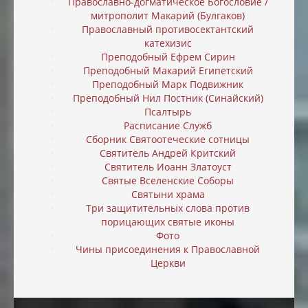
Православно-догматическое Богословие /
митрополит Макарий (Булгаков)
Православный противосектантский
катехизис
Преподобный Ефрем Сирин
Преподобный Макарий Египетский
Преподобный Марк Подвижник
Преподобный Нил Постник (Синайский)
Псалтырь
Расписание Служб
Сборник Святоотеческие сотницы
Святитель Андрей Критский
Святитель Иоанн Златоуст
Святые Вселенские Соборы
Святыни храма
Три защитительных слова против
порицающих святые иконы
Фото
Чины присоединения к Православной
Церкви