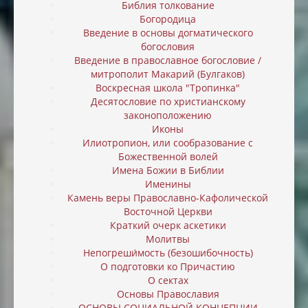
Библия толкование
Богородица
Введение в основы догматического
богословия
Введение в православное богословие /
митрополит Макарий (Булгаков)
Воскресная школа "Тропинка"
Десятословие по христианскому
законоположению
Иконы
Илиотропион, или cообразование с
Божественной волей
Имена Божии в Библии
Именины
Камень веры Православно-Кафолической
Восточной Церкви
Краткий очерк аскетики
Молитвы
Непогреши́мость (безошибочность)
О подготовки ко Причастию
О сектах
Основы Православия
ОСНОВЫ СОЦИАЛЬНОЙ КОНЦЕПЦИИ