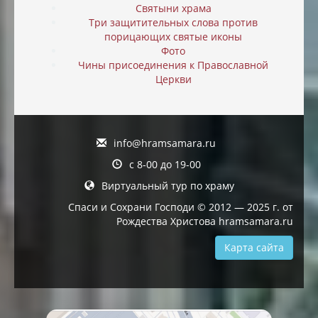
Святыни храма
Три защитительных слова против
порицающих святые иконы
Фото
Чины присоединения к Православной
Церкви
info@hramsamara.ru
с 8-00 до 19-00
Виртуальный тур по храму
Спаси и Сохрани Господи © 2012 — 2025 г. от
Рождества Христова hramsamara.ru
Карта сайта