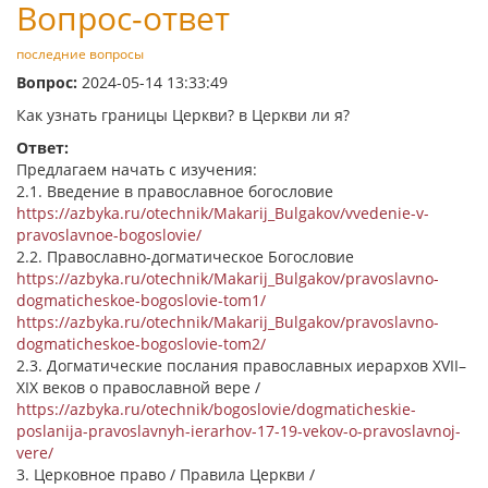
Вопрос-ответ
последние вопросы
Вопрос:
2024-05-14 13:33:49
Как узнать границы Церкви? в Церкви ли я?
Ответ:
Предлагаем начать с изучения:
2.1. Введение в православное богословие
https://azbyka.ru/otechnik/Makarij_Bulgakov/vvedenie-v-
pravoslavnoe-bogoslovie/
2.2. Православно-догматическое Богословие
https://azbyka.ru/otechnik/Makarij_Bulgakov/pravoslavno-
dogmaticheskoe-bogoslovie-tom1/
https://azbyka.ru/otechnik/Makarij_Bulgakov/pravoslavno-
dogmaticheskoe-bogoslovie-tom2/
2.3. Догматические послания православных иерархов XVII–
XIX веков о православной вере /
https://azbyka.ru/otechnik/bogoslovie/dogmaticheskie-
poslanija-pravoslavnyh-ierarhov-17-19-vekov-o-pravoslavnoj-
vere/
3. Церковное право / Правила Церкви /