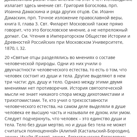
излагает здесь мнение свт. Григория Богослова, прп.
Иоанна Дамаскина и ряда других отцов. См. Иоанн
Дамаскин, прп. Точное изложение православной веры,
книга II, глава 3. Свт. Филарет Московский также прямо
говорит, что это богословское мнение, а не непреложный
догмат. См. Чтения в Императорском Обществе Истории и
Древностей Российских при Московском Университете,
1870, I, 32.
20 «Святые отцы разделялись во мнениях о составе
человеческой природы. Одни из них учили о
двухчастности человеческого естества, то есть о том, что
человек состоит из души и тела. Другие выделяют в нем
три части: дух, душу и тело. Однако между этими двумя
мнениями нет противоречия. История святоотеческой
мысли не знает никакого спора между дихотомистами и
трихотомистами. Те, кто учил о трехсоставности
человеческого естества, на самом деле выделяли в душе
человека ее высшую часть и называли ее духом, или умом.
Следует подчеркнуть, что человек – это единство души и
тела. Тело без души мертво, но и душа без тела не может
считаться полноценной» (Алипий (Кастальский-Бороздин),
архим. Исайя (Белов). архим. Догматическое богословие: