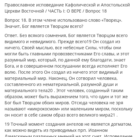
Православное исповедание Кафолической и Апостольской
Церкви Восточной / ЧАСТЬ I: О ВЕРЕ / Вопрос 18
Вопрос 18. В этом члене использовано слово «Творец».
Значит, Бог является Творцом всего?
Ответ. Без всякого сомнения, Бог является Творцом всего
видимого и невидимого. Прежде всего19 Он создал из
ничего, Своей мыслью, все небесные Силы, чтобы они
могли быть главными провозвестниками Его славы, и этот
разумный мир, который, по данной ему благодати, знает
Бога, и в совершенном послушании всегда исполняет Его
волю. После этого Он создал из ничего этот видимый и
материальный мир. Наконец, Он сотворил человека,
составленного из нематериальной, разумной души и
материального тела20 . Этот человек, созданный таким
образом, может быть выражением того, что один и тот же
Бог был Творцом обоих миров. Отсюда человека не зря
называют «микрокосмом» или маленьким миром, поскольку
он носит в себе самом образ всего великого мира21 .
19 Точный момент создания ангелов не является догматом,
как можно видеть из приводимых прп. Иоанном
Дамаскиным различных мнений на этот счет. Исповедание