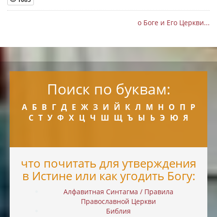
о Боге и Его Церкви...
Поиск по буквам:
А
Б
В
Г
Д
Е
Ж
З
И
Й
К
Л
М
Н
О
П
Р
С
Т
У
Ф
Х
Ц
Ч
Ш
Щ
Ъ
Ы
Ь
Э
Ю
Я
что почитать для утверждения
в Истине или как угодить Богу:
Алфавитная Синтагма / Правила
Православной Церкви
Библия