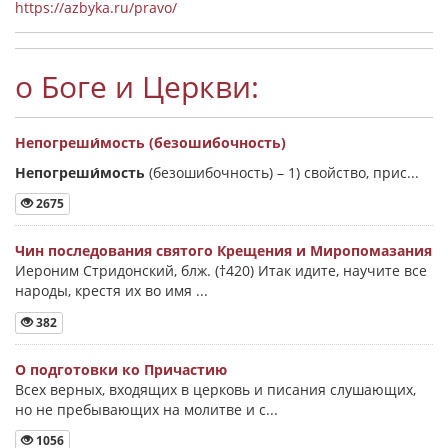
https://azbyka.ru/pravo/
о Боге и Церкви:
Непогреши́мость (безошибочность)
Непогреши́мость
(безошибочность) –
1) свойство, прис...
2675
Чин последования святого Крещения и Миропомазания
Иероним Стридонский, блж. (†420) Итак идите, научите все
народы, крестя их во имя ...
382
О подготовки ко Причастию
Всех верных, входящих в церковь и писания слушающих,
но не пребывающих на молитве и с...
1056