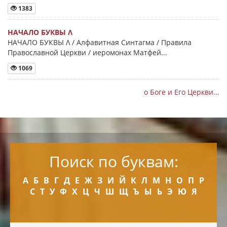
1383
НАЧАЛО БУКВЫ Λ
НАЧАЛО БУКВЫ Λ / Алфавитная Синтагма / Правила
Православной Церкви / иеромонах Матфей...
1069
о Боге и Его Церкви...
Поиск по буквам:
А
Б
В
Г
Д
Е
Ж
З
И
Й
К
Л
М
Н
О
П
Р
С
Т
У
Ф
Х
Ц
Ч
Ш
Щ
Ъ
Ы
Ь
Э
Ю
Я