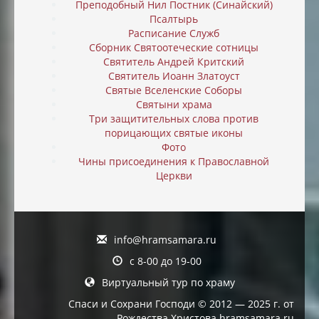
Преподобный Нил Постник (Синайский)
Псалтырь
Расписание Служб
Сборник Святоотеческие сотницы
Святитель Андрей Критский
Святитель Иоанн Златоуст
Святые Вселенские Соборы
Святыни храма
Три защитительных слова против
порицающих святые иконы
Фото
Чины присоединения к Православной
Церкви
info@hramsamara.ru
с 8-00 до 19-00
Виртуальный тур по храму
Спаси и Сохрани Господи © 2012 — 2025 г. от
Рождества Христова hramsamara.ru