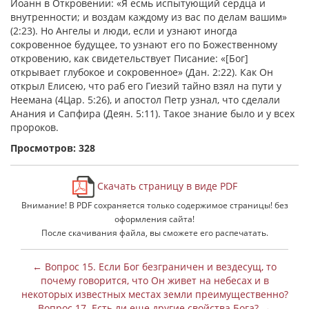
Иоанн в Откровении: «Я есмь испытующий сердца и
внутренности; и воздам каждому из вас по делам вашим»
(2:23). Но Ангелы и люди, если и узнают иногда
сокровенное будущее, то узнают его по Бoжественному
откровению, как свидетельствует Писание: «[Бог]
открывает глубокое и сокровенное» (Дан. 2:22). Как Он
открыл Елисею, что раб его Гиезий тайно взял на пути у
Неемана (4Цар. 5:26), и апостол Петр узнал, что сделали
Анания и Сапфира (Деян. 5:11). Такое знание было и у всех
пророков.
Просмотров: 328
Скачать страницу в виде PDF
Внимание! В PDF сохраняется только содержимое страницы! без
оформления сайта!
После скачивания файла, вы сможете его распечатать.
← Вопрос 15. Если Бог безграничен и вездесущ, то
почему говорится, что Он живет на небесах и в
некоторых известных местах земли преимущественно?
Вопрос 17. Есть ли еще другие свойства Бога? →