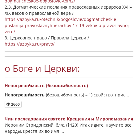
dogmaticheskoe-bogoslovie-tom2/
2.3. Догматические послания православных иерархов XVII–
XIX веков о православной вере /
https://azbyka.ru/otechnik/bogoslovie/dogmaticheskie-
poslanija-pravoslavnyh-ierarhov-17-19-vekov-o-pravoslavnoj-
vere/
3. Церковное право / Правила Церкви /
https://azbyka.ru/pravo/
о Боге и Церкви:
Непогреши́мость (безошибочность)
Непогреши́мость
(безошибочность) –
1) свойство, прис...
2660
Чин последования святого Крещения и Миропомазания
Иероним Стридонский, блж. (†420) Итак идите, научите все
народы, крестя их во имя ...