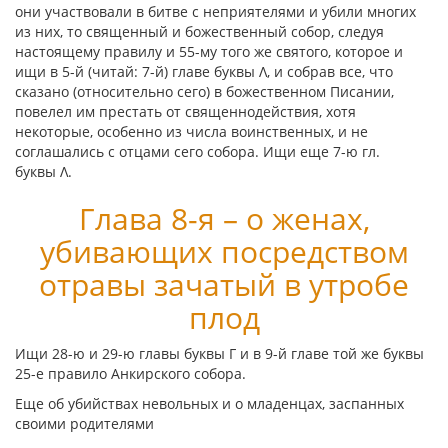
они участвовали в битве с неприятелями и убили многих
из них, то священный и божественный собор, следуя
настоящему правилу и 55-му того же святого, которое и
ищи в 5-й (читай: 7-й) главе буквы
Λ
, и собрав все, что
сказано (относительно сего) в божественном Писании,
повелел им престать от священнодействия, хотя
некоторые, особенно из числа воинственных, и не
соглашались с отцами сего собора. Ищи еще 7-ю гл.
буквы
Λ
.
Глава 8-я – о женах,
убивающих посредством
отравы зачатый в утробе
плод
Ищи 28-ю и 29-ю главы буквы
Γ
и в 9-й главе той же буквы
25-е правило Анкирского собора.
Еще об убийствах невольных и о младенцах, заспанных
своими родителями