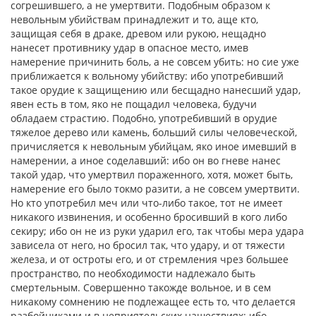
согрешившего, а не умертвити. Подобным образом к
невольным убийствам принадлежит и то,
аще
кто,
защищая себя в драке, древом или рукою, нещадно
нанесет противнику удар в опасное место, имев
намерение причинить боль, а не совсем убить: но сие уже
приближается к вольному убийству: ибо употребивший
такое орудие к защищению или бесщадно нанесший удар,
явен есть в том, яко не пощадил человека, будучи
обладаем страстию. Подобно, употребивший в орудие
тяжелое дерево или камень, больший силы человеческой,
причисляется к невольным убийцам, яко иное имевший в
намерении, а иное соделавший: ибо он во гневе нанес
такой удар, что умертвил пораженного, хотя, может быть,
намерение его было токмо разити, а не совсем умертвити.
Но кто употребил меч или что-либо такое, тот не имеет
никакого извинения, и особенно бросивший в кого либо
секиру; ибо он не из руки ударил его, так чтобы мера удара
зависела от него, но бросил так, что удару, и от тяжести
железа, и от остроты его, и от стремления чрез большее
пространство, по необходимости надлежало быть
смертельным. Совершенно такожде вольное, и в сем
никакому сомнению не подлежащее есть то, что делается
разбойниками и в неприятельских нашествиях: ибо