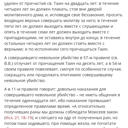
удален от причастия св. Таин на двадцать лет: в течение
четырех лет он должен плакать, стоя вне дверей
молитвенного дома, и, исповедуя свое беззаконие, просить
входящих верных совершать молитву за него; в течение
пяти лет он должен выходить вместе с слушающими и
опять в течение семи лет должен выходить вместе с
припадающими, не оставаясь внутри до конца; в течение
остальных четырех лет он должен стоять вместе с
верными; и по исполнении сего причащаться Таин.
А совершившего невольное убийство в 57-м правиле (св.
В.В.) отлучает от причащения Таин на десять лет; а в 54-м
своем правиле повелевает, смотря по особенности случая,
сокращать или продолжать епитимию совершившему
невольное убийство.
А в 11-м правиле говорит: довольно наказания для
совершившего невольное убийство – не иметь общения в
течение одиннадцати лет, ибо наказание превышает
определенное правилами время. «А относительно
получивших раны мы должны соблюдати Моисеев закон
(
Исх. 21, 18–19
), и слегшего на одр от полученных ран, но
потом паки ходившего, при помощи жезла, не почитати