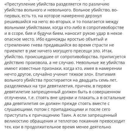
«Преступление убийства разделяется по различию
убийства вольного и невольного. Вольное убийство, во-
первых, есть то, на которое намеренно дерзнул
решившийся на него; во-вторых, и то полагается между
вольными убийствами, когда кто-либо в сопротивоборстве
и в ссоре, бия и будучи бием, наносит рукою удар в некое
опасное место. Ибо единожды яростью объятый и
стремлению гнева предавшийся во время страсти не
приемлет в уме ничего могущего пресещи зло. Итак,
убийство, происшедшее от сопротивоборства, приписуется
действию произвола, а не случаю. Невольные же убийства
имеют известные признаки, когда кто, имея в намерении
нечто другое, случайно учинит тяжкое зло». Епитимия
вольного убийства простирается на двадцать семь лет,
разделяемых на три девятилетия, причем, в первое
девятилетие запрещенный должен быть в совершенном
отлучении, т.е. стоять вне церкви и плакать, а в остальные
два девятилетия он должен прежде стоять вместе с
слушающими, потом с припадающими и после сего
приступать к причащению Таин. А если запрещенный
великостию обращения и теплотою покаяния превосходит
тех, кои в продолжительное время менее деятельно