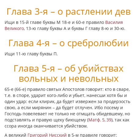
Глава 3-я – о растлении дев
Ищи в 15-й главе буквы
Μ
18-е и 60-е правило
Василия
Великого
, 13-ю главу буквы
Α
и буквы
Γ
главу 8-ю и 30-ю.
Глава 4-я – о сребролюбии
Ищи 11-ю главу буквы
Π
.
Глава 5-я – об убийствах
вольных и невольных
65-е (66-е) правило святых Апостолов говорит: кто в сваре,
т.е. в споре, ударит кого-либо и убьет, нанесши хотя бы и
один удар: если клирик, да будет извержен за продерзость
свою, а если мирянин – да будет отлучен. Ибо посему и
Господь повелевает не только не отмщать обидевшему, но
подставлять и правую щеку биющему (
Матф. 5, 39
), так как
ссора иногда оканчивается убийством.
А великий
Григорий Нисский
в 5-м правиле говорит: