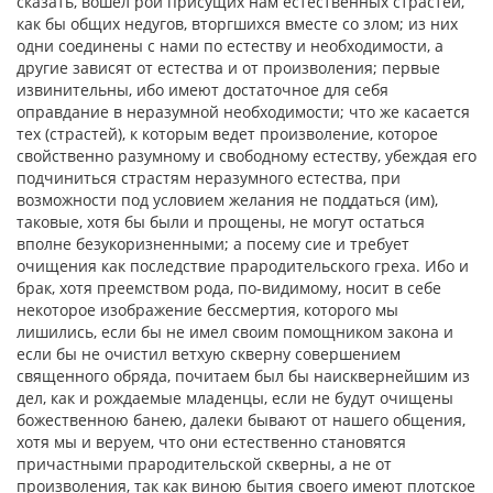
сказать, вошел рой присущих нам естественных страстей,
как бы общих недугов, вторгшихся вместе со злом; из них
одни соединены с нами по естеству и необходимости, а
другие зависят от естества и от произволения; первые
извинительны, ибо имеют достаточное для себя
оправдание в неразумной необходимости; что же касается
тех (страстей), к которым ведет произволение, которое
свойственно разумному и свободному естеству, убеждая его
подчиниться страстям неразумного естества, при
возможности под условием желания не поддаться (им),
таковые, хотя бы были и прощены, не могут остаться
вполне безукоризненными; а посему сие и требует
очищения как последствие прародительского греха. Ибо и
брак, хотя преемством рода, по-видимому, носит в себе
некоторое изображение бессмертия, которого мы
лишились, если бы не имел своим помощником закона и
если бы не очистил ветхую скверну совершением
священного обряда, почитаем был бы наисквернейшим из
дел, как и рождаемые младенцы, если не будут очищены
божественною банею, далеки бывают от нашего общения,
хотя мы и веруем, что они естественно становятся
причастными прародительской скверны, а не от
произволения, так как виною бытия своего имеют плотское