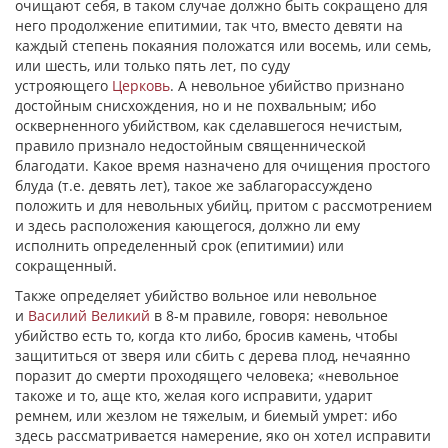
очищают себя, в таком случае должно быть сокращено для
него продолжение епитимии, так что, вместо девяти на
каждый степень покаяния положатся или восемь, или семь,
или шесть, или только пять лет, по суду
устрояющего
Церковь
. А невольное убийство признано
достойным снисхождения, но и не похвальным; ибо
оскверненного убийством, как сделавшегося нечистым,
правило признало недостойным священнической
благодати. Какое время назначено для очищения простого
блуда (т.е. девять лет), такое же заблагорассуждено
положить и для невольных убийц, притом с рассмотрением
и здесь расположения кающегося, должно ли ему
исполнить определенный срок (епитимии) или
сокращенный.
Также определяет убийство вольное или невольное
и
Василий Великий
в 8-м правиле, говоря: невольное
убийство есть то, когда кто либо, бросив камень, чтобы
защититься от зверя или сбить с дерева плод, нечаянно
поразит до смерти проходящего человека; «невольное
такоже и то,
аще
кто, желая кого исправити, ударит
ремнем, или жезлом не тяжелым, и биемый умрет: ибо
здесь рассматривается намерение, яко он хотел исправити