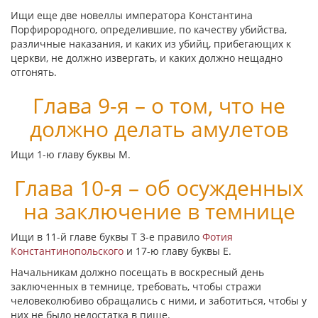
Ищи еще две новеллы императора Константина
Порфирородного, определившие, по качеству убийства,
различные наказания, и каких из убийц, прибегающих к
церкви, не должно извергать, и каких должно нещадно
отгонять.
Глава 9-я – о том, что не
должно делать амулетов
Ищи 1-ю главу буквы
Μ
.
Глава 10-я – об осужденных
на заключение в темнице
Ищи в 11-й главе буквы
Τ
3-е правило
Фотия
Константинопольского
и 17-ю главу буквы
Ε
.
Начальникам должно посещать в воскресный день
заключенных в темнице, требовать, чтобы стражи
человеколюбиво обращались с ними, и заботиться, чтобы у
них не было недостатка в пище.