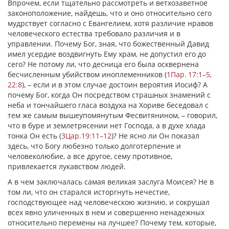
Впрочем, если тщательно рассмотреть и ветхозаветное
законоположение, найдешь, что и оно относительно сего
мудрствует согласно с Евангелием, хотя различие нравов
человеческого естества требовало различия и в
управлении. Почему Бог, зная, что божественный Давид
имел усердие воздвигнуть Ему храм, не допустил его до
сего? Не потому ли, что десница его была осквернена
бесчисленным убийством иноплеменников (
1Пар. 17:1–5,
22:8
), – если и в этом случае достоин вероятия Иосиф? А
почему Бог, когда Он посредством страшных знамений с
неба и тончайшего гласа воздуха на Хориве беседовал с
тем же самым вышеупомянутым Фесвитянином, – говорил,
что в буре и землетрясении нет Господа, а в духе хлада
тонка Он есть (
3Цар.19:11–12
)? Не ясно ли Он показал
здесь, что Богу любезно только долготерпение и
человеколюбие, а все другое, сему противное,
привлекается лукавством людей.
А в чем заключалась самая великая заслуга Моисея? Не в
том ли, что он старался исторгнуть нечестие,
господствующее над человеческою жизнию, и сокрушал
всех явно уличенных в нем и совершенно ненадежных
относительно перемены на лучшее? Почему тем, которые,