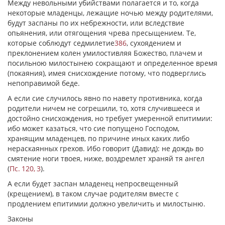
Между невольными убийствами полагается и то, когда
некоторые младенцы, лежащие ночью между родителями,
будут заспаны по их небрежности, или вследствие
опьянения, или отягощения чрева пресыщением. Те,
которые соблюдут седмилетие
386
, сухоядением и
преклонением колен умилостивляя Божество, плачем и
посильною милостынею сокращают и определенное время
(покаяния), имея снисхождение потому, что подверглись
непоправимой беде.
А если сие случилось явно по навету противника, когда
родители ничем не согрешили, то, хотя случившееся и
достойно снисхождения, но требует умеренной епитимии:
ибо может казаться, что сие попущено Господом,
хранящим младенцев, по причине иных каких либо
нераскаянных грехов. Ибо говорит (Давид): не дождь во
смятение ноги твоея, ниже, воздремлет храняй тя ангел
(
Пс. 120, 3
).
А если будет заспан младенец непросвещенный
(крещением), в таком случае родителям вместе с
продлением епитимии должно увеличить и милостыню.
Законы