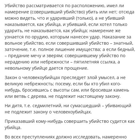
Убийство рассматривается по расположению, имел ли
намерение (совершивший убийство) убить или нет; отсюда
можно видеть, что и ударивший (только), а не убивший
наказывается, как убийца, и убивший, если хотел только
ударить, не наказывается, как убийца; намерение же
узнается по орудию, которым нанесен удар. Наказание за
вольное убийство, если совершивший убийство – знатный,
заточение, т.е. полное лишение имущества; а если бедный,
– предание мечу и зверям; совершившему убийство по
нерадению или небрежности – пятилетняя ссылка, а
невольному убийце дается прощение.
Закон о человекоубийцах преследует злой умысел, а не
великую небрежность; посему, если бы кто убил кого-
нибудь, бросившись с высоты сам, или бросивши камень
или ветвь с дерева, не подлежит настоящему закону.
Ни дитя, т.е. седмилетний, ни сумасшедший – убивающий
не подлежит закону о человекоубийцах.
Приказавший кому-нибудь совершить убийство судится как
убийца.
Во всех преступлениях должно исследовать, намеренно