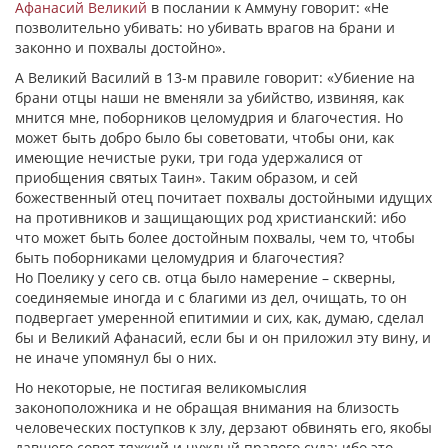
Афанасий Великий
в послании к Аммуну говорит: «Не
позволительно убивать: но убивать врагов на брани и
законно и похвалы достойно».
А Великий Василий в 13-м правиле говорит: «Убиение на
брани отцы наши не вменяли за убийство, извиняя, как
мнится мне, поборников целомудрия и благочестия. Но
может быть добро было бы советовати, чтобы они, как
имеющие нечистые руки, три года удержалися от
приобщения святых Таин». Таким образом, и сей
божественный отец почитает похвалы достойными идущих
на противников и защищающих род христианский: ибо
что может быть более достойным похвалы, чем то, чтобы
быть поборниками целомудрия и благочестия?
Но
Поелику
у сего св. отца было намерение – скверны,
соединяемые иногда и с благими из дел, очищать, то он
подвергает умеренной епитимии и сих, как, думаю, сделал
бы и Великий Афанасий, если бы и он приложил эту вину, и
не иначе упомянул бы о них.
Но некоторые, не постигая великомыслия
законоположника и не обращая внимания на близость
человеческих поступков к злу, дерзают обвинять его, якобы
давшего совет тяжкий и чуждый правого суда: ибо это,