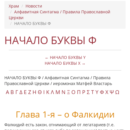
Храм
Новости
Алфавитная Синтагма / Правила Православной
Церкви
НАЧАЛО БУКВЫ Φ
НАЧАЛО БУКВЫ Φ
← НАЧАЛО БУКВЫ Y
НАЧАЛО БУКВЫ Χ →
НАЧАЛО БУКВЫ Φ / Алфавитная Синтагма / Правила
Православной Церкви / иеромонах Матфей Властарь
Α
Β
Γ
Δ
Ε
Ζ
Η
Θ
Ι
Κ
Λ
Μ
Ν
Ξ
Ο
Π
Ρ
Σ
Τ
Y
Φ
Χ
Ψ
Ω
Глава 1-я – о Фалкидии
Фалкидий есть закон, отнимающий от легатариев (т.е.