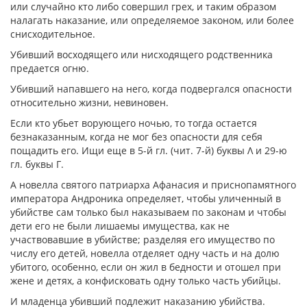
или случайно кто либо совершил грех, и таким образом
налагать наказание, или определяемое законом, или более
снисходительное.
Убивший восходящего или нисходящего родственника
предается огню.
Убивший напавшего на него, когда подвергался опасности
относительно жизни, невиновен.
Если кто убьет ворующего ночью, то тогда остается
безнаказанным, когда не мог без опасности для себя
пощадить его. Ищи еще в 5-й гл. (чит. 7-й) буквы
Λ
и 29-ю
гл. буквы
Γ
.
А новелла святого патриарха Афанасия и приснопамятного
императора Андроника определяет, чтобы уличенный в
убийстве сам только был наказываем по законам и чтобы
дети его не были лишаемы имущества, как не
участвовавшие в убийстве; разделяя его имущество по
числу его детей, новелла отделяет одну часть и на долю
убитого, особенно, если он жил в бедности и отошел при
жене и детях, а конфисковать одну только часть убийцы.
И младенца убивший подлежит наказанию убийства.