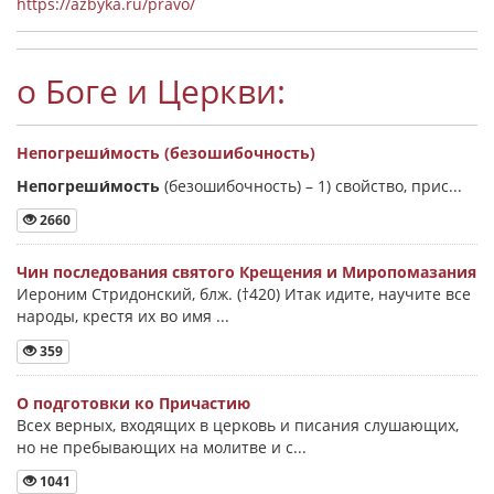
https://azbyka.ru/pravo/
о Боге и Церкви:
Непогреши́мость (безошибочность)
Непогреши́мость
(безошибочность) –
1) свойство, прис...
2660
Чин последования святого Крещения и Миропомазания
Иероним Стридонский, блж. (†420) Итак идите, научите все
народы, крестя их во имя ...
359
О подготовки ко Причастию
Всех верных, входящих в церковь и писания слушающих,
но не пребывающих на молитве и с...
1041