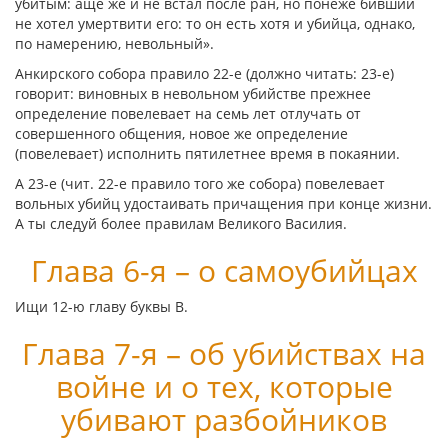
убитым:
аще
же и не встал после ран, но понеже бивший
не хотел умертвити его: то он есть хотя и убийца, однако,
по намерению, невольный».
Анкирского собора правило 22-е (должно читать: 23-е)
говорит: виновных в невольном убийстве прежнее
определение повелевает на семь лет отлучать от
совершенного общения, новое же определение
(повелевает) исполнить пятилетнее время в покаянии.
А 23-е (чит. 22-е правило того же собора) повелевает
вольных убийц удостаивать причащения при конце жизни.
А ты следуй более правилам Великого Василия.
Глава 6-я – о самоубийцах
Ищи 12-ю главу буквы
Β
.
Глава 7-я – об убийствах на
войне и о тех, которые
убивают разбойников