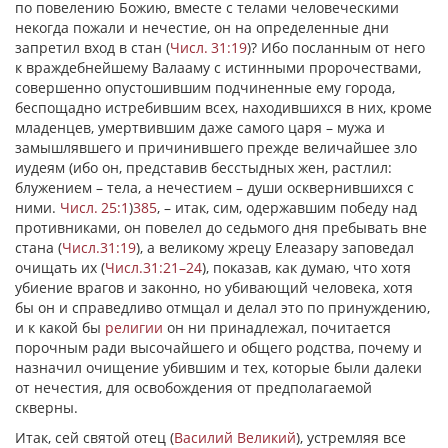
по повелению Божию, вместе с телами человеческими
некогда пожали и нечестие, он на определенные дни
запретил вход в стан (
Числ. 31:19
)? Ибо посланным от него
к враждебнейшему Валааму с истинными пророчествами,
совершенно опустошившим подчиненные ему города,
беспощадно истребившим всех, находившихся в них, кроме
младенцев, умертвившим даже самого царя – мужа и
замышлявшего и причинившего прежде величайшее зло
иудеям (ибо он, представив бесстыдных жен, растлил:
блужением – тела, а нечестием – души осквернившихся с
ними.
Числ. 25:1
)
385
, – итак, сим, одержавшим победу над
противниками, он повелел до седьмого дня пребывать вне
стана (
Числ.31:19
), а великому жрецу Елеазару заповедал
очищать их (
Числ.31:21–24
), показав, как думаю, что хотя
убиение врагов и законно, но убивающий человека, хотя
бы он и справедливо отмщал и делал это по принуждению,
и к какой бы
религии
он ни принадлежал, почитается
порочным ради высочайшего и общего родства, почему и
назначил очищение убившим и тех, которые были далеки
от нечестия, для освобождения от предполагаемой
скверны.
Итак, сей святой отец (
Василий Великий
), устремляя все