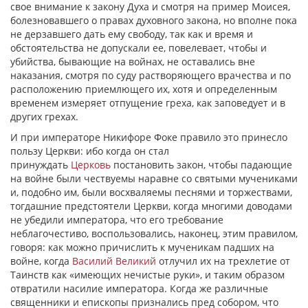
свое внимание к закону Духа и смотря на пример Моисея,
болезновавшего о правах духовного закона, но вполне пока
не дерзавшего дать ему свободу, так как и время и
обстоятельства не допускали ее, повелевает, чтобы и
убийства, бывающие на войнах, не оставались вне
наказания, смотря по суду растворяющего врачества и по
расположению приемлющего их, хотя и определенным
временем измеряет отпущение греха, как заповедует и в
других грехах.
И при императоре Никифоре Фоке правило это принесло
пользу Церкви: ибо когда он стал
принуждать
Церковь
постановить закон, чтобы падающие
на войне были чествуемы наравне со святыми мучениками
и, подобно им, были восхваляемы песнями и торжествами,
тогдашние предстоятели Церкви, когда многими доводами
не убедили императора, что его требование
неблагочестиво, воспользовались, наконец, этим правилом,
говоря: как можно причислить к мученикам падших на
войне, когда
Василий Великий
отлучил их на трехлетие от
Таинств как «имеющих нечистые руки», и таким образом
отвратили насилие императора. Когда же различные
священники и епископы признались пред собором, что