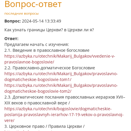
Вопрос-ответ
последние вопросы
Вопрос:
2024-05-14 13:33:49
Как узнать границы Церкви? в Церкви ли я?
Ответ:
Предлагаем начать с изучения:
2.1. Введение в православное богословие
https://azbyka.ru/otechnik/Makarij_Bulgakov/vvedenie-v-
pravoslavnoe-bogoslovie/
2.2. Православно-догматическое Богословие
https://azbyka.ru/otechnik/Makarij_Bulgakov/pravoslavno-
dogmaticheskoe-bogoslovie-tom1/
https://azbyka.ru/otechnik/Makarij_Bulgakov/pravoslavno-
dogmaticheskoe-bogoslovie-tom2/
2.3. Догматические послания православных иерархов XVII–
XIX веков о православной вере /
https://azbyka.ru/otechnik/bogoslovie/dogmaticheskie-
poslanija-pravoslavnyh-ierarhov-17-19-vekov-o-pravoslavnoj-
vere/
3. Церковное право / Правила Церкви /