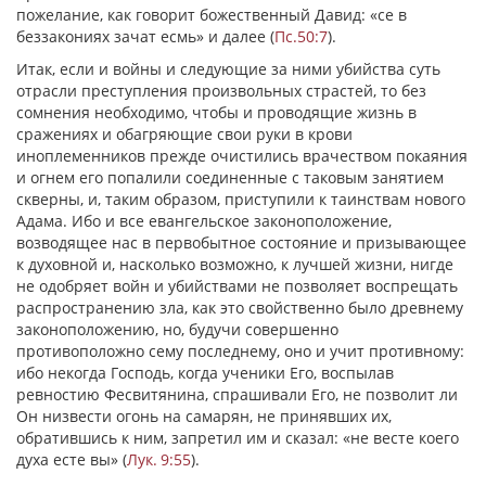
пожелание, как говорит божественный Давид: «се в
беззакониях зачат есмь» и далее (
Пс.50:7
).
Итак, если и войны и следующие за ними убийства суть
отрасли преступления произвольных страстей, то без
сомнения необходимо, чтобы и проводящие жизнь в
сражениях и обагряющие свои руки в крови
иноплеменников прежде очистились врачеством покаяния
и огнем его попалили соединенные с таковым занятием
скверны, и, таким образом, приступили к таинствам нового
Адама. Ибо и все евангельское законоположение,
возводящее нас в первобытное состояние и призывающее
к духовной и, насколько возможно, к лучшей жизни, нигде
не одобряет войн и убийствами не позволяет воспрещать
распространению зла, как это свойственно было древнему
законоположению, но, будучи совершенно
противоположно сему последнему, оно и учит противному:
ибо некогда Господь, когда ученики Его, воспылав
ревностию Фесвитянина, спрашивали Его, не позволит ли
Он низвести огонь на самарян, не принявших их,
обратившись к ним, запретил им и сказал: «не весте коего
духа есте вы» (
Лук. 9:55
).