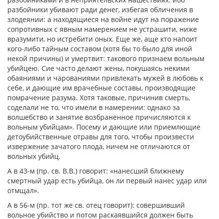
разбойники убивают ради денег, избегая обличения в
злодеянии: а находящиеся на войне идут на поражение
сопротивных с явным намерением не устрашити, ниже
вразумити, но истребити оных. Еще же,
аще
кто напоит
кого-либо тайным составом (хотя бы то было для иной
некой причины) и умертвит: такового признаем вольным
убийцею. Сие часто делают жены, покушаясь некими
обаяниями и чарованиями привлекать мужей в любовь к
себе, и дающие им врачебные составы, производящие
помрачение разума. Хотя таковые, причинив смерть,
соделали не то, что имели в намерении: однако за
волшебство и занятие возбраненное причисляются к
вольным убийцам». Посему и дающие или приемлющие
детоубийственные отравы для того, чтобы произвести
извержение зачатого плода, ничем не отличаются от
вольных убийц.
А в 43-м (пр. св. В.В.) говорит: «нанесший ближнему
смертный удар есть убийца, он ли первый нанес удар или
отмщал».
А в 56-м (пр. тот же св. отец говорит): совершивший
вольное убийство и потом раскаявшийся должен быть