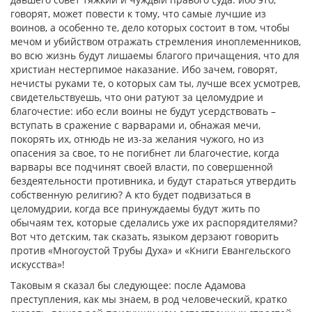
говорят, может повести к тому, что самые лучшие из
воинов, а особенно те, дело которых состоит в том, чтобы
мечом и убийством отражать стремления иноплеменников,
во всю жизнь будут лишаемы благого причащения, что для
христиан нестерпимое наказание. Ибо зачем, говорят,
нечисты руками те, о которых сам ты, лучше всех усмотрев,
свидетельствуешь, что они ратуют за целомудрие и
благочестие: ибо если воины не будут усердствовать –
вступать в сражение с варварами и, обнажая мечи,
покорять их, отнюдь не из-за желания чужого, но из
опасения за свое, то не погибнет ли благочестие, когда
варвары все подчинят своей власти, по совершенной
бездеятельности противника, и будут стараться утвердить
собственную религию? А кто будет подвизаться в
целомудрии, когда все принуждаемы будут жить по
обычаям тех, которые сделались уже их распорядителями?
Вот что детским, так сказать, языком дерзают говорить
против «Многоустой Трубы Духа» и «Книги Евангельского
искусства»!
Таковым я сказал бы следующее: после Адамова
преступления, как мы знаем, в род человеческий, кратко