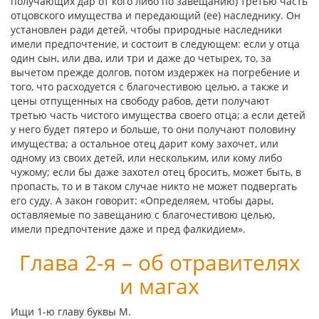
получающих дар от кого либо по завещанию) третью часть
отцовского имущества и передающий (ее) наследнику. Он
установлен ради детей, чтобы природные наследники
имели предпочтение, и состоит в следующем: если у отца
один сын, или два, или три и даже до четырех, то, за
вычетом прежде долгов, потом издержек на погребение и
того, что расходуется с благочестивою целью, а также и
цены отпущенных на свободу рабов, дети получают
третью часть чистого имущества своего отца; а если детей
у него будет пятеро и больше, то они получают половину
имущества; а остальное отец дарит кому захочет, или
одному из своих детей, или нескольким, или кому либо
чужому; если бы даже захотел отец бросить, может быть, в
пропасть, то и в таком случае никто не может подвергать
его суду. А закон говорит: «Определяем, чтобы дары,
оставляемые по завещанию с благочестивою целью,
имели предпочтение даже и пред фалкидием».
Глава 2-я – об отравителях
и магах
Ищи 1-ю главу буквы
Μ
.