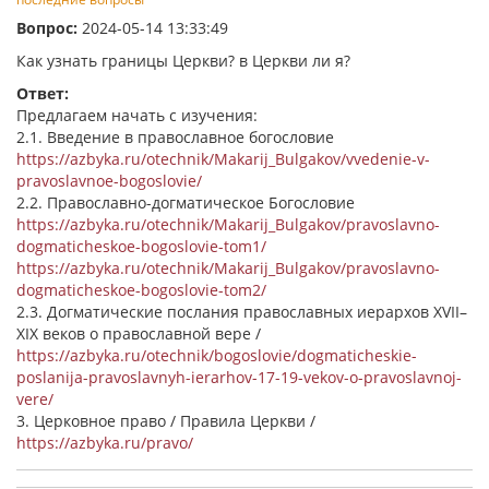
Вопрос:
2024-05-14 13:33:49
Как узнать границы Церкви? в Церкви ли я?
Ответ:
Предлагаем начать с изучения:
2.1. Введение в православное богословие
https://azbyka.ru/otechnik/Makarij_Bulgakov/vvedenie-v-
pravoslavnoe-bogoslovie/
2.2. Православно-догматическое Богословие
https://azbyka.ru/otechnik/Makarij_Bulgakov/pravoslavno-
dogmaticheskoe-bogoslovie-tom1/
https://azbyka.ru/otechnik/Makarij_Bulgakov/pravoslavno-
dogmaticheskoe-bogoslovie-tom2/
2.3. Догматические послания православных иерархов XVII–
XIX веков о православной вере /
https://azbyka.ru/otechnik/bogoslovie/dogmaticheskie-
poslanija-pravoslavnyh-ierarhov-17-19-vekov-o-pravoslavnoj-
vere/
3. Церковное право / Правила Церкви /
https://azbyka.ru/pravo/