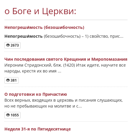
о Боге и Церкви:
Непогреши́мость (безошибочность)
Непогреши́мость
(безошибочность) –
1) свойство, прис...
2673
Чин последования святого Крещения и Миропомазания
Иероним Стридонский, блж. (†420) Итак идите, научите все
народы, крестя их во имя ...
381
О подготовки ко Причастию
Всех верных, входящих в церковь и писания слушающих,
но не пребывающих на молитве и с...
1055
Неделя 31-я по Пятидесятнице