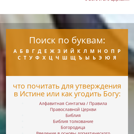
Поиск по буквам:
А
Б
В
Г
Д
Е
Ж
З
И
Й
К
Л
М
Н
О
П
Р
С
Т
У
Ф
Х
Ц
Ч
Ш
Щ
Ъ
Ы
Ь
Э
Ю
Я
что почитать для утверждения
в Истине или как угодить Богу:
Алфавитная Синтагма / Правила
Православной Церкви
Библия
Библия толкование
Богородица
Введение в основы догматического