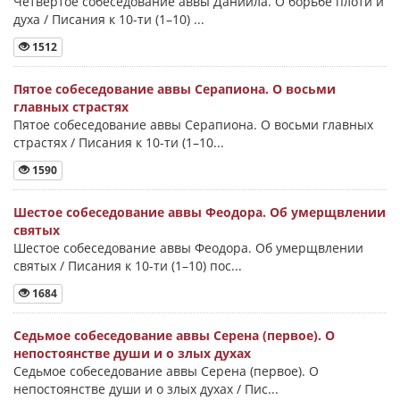
Четвертое собеседование аввы Даниила. О борьбе плоти и
духа / Писания к 10-ти (1–10) ...
1512
Пятое собеседование аввы Серапиона. О восьми
главных страстях
Пятое собеседование аввы Серапиона. О восьми главных
страстях / Писания к 10-ти (1–10...
1590
Шестое собеседование аввы Феодора. Об умерщвлении
святых
Шестое собеседование аввы Феодора. Об умерщвлении
святых / Писания к 10-ти (1–10) пос...
1684
Седьмое собеседование аввы Серена (первое). О
непостоянстве души и о злых духах
Седьмое собеседование аввы Серена (первое). О
непостоянстве души и о злых духах / Пис...