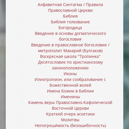
Алфавитная Синтагма / Правила
Православной Церкви
Библия
Библия толкование
Богородица
Введение в основы догматического
богословия
Введение в православное богословие /
митрополит Макарий (Булгаков)
Воскресная школа "Тропинка"
Десятословие по христианскому
законоположению
Иконы
Илиотропион, или cообразование с
Божественной волей
Имена Божии в Библии
Именины
Камень веры Православно-Кафолической
Восточной Церкви
Краткий очерк аскетики
Молитвы
Непогреши́мость (безошибочность)