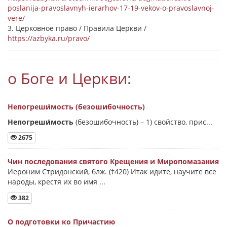
poslanija-pravoslavnyh-ierarhov-17-19-vekov-o-pravoslavnoj-
vere/
3. Церковное право / Правила Церкви /
https://azbyka.ru/pravo/
о Боге и Церкви:
Непогреши́мость (безошибочность)
Непогреши́мость
(безошибочность) –
1) свойство, прис...
2675
Чин последования святого Крещения и Миропомазания
Иероним Стридонский, блж. (†420) Итак идите, научите все
народы, крестя их во имя ...
382
О подготовки ко Причастию