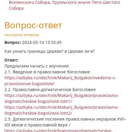
Вселенского Собора, Трулльского иначе Пято-Шестого
Собора
Вопрос-ответ
последние вопросы
Вопрос:
2024-05-14 13:33:49
Как узнать границы Церкви? в Церкви ли я?
Ответ:
Предлагаем начать с изучения:
2.1. Введение в православное богословие
https://azbyka.ru/otechnik/Makarij_Bulgakov/vvedenie-v-
pravoslavnoe-bogoslovie/
2.2. Православно-догматическое Богословие
https://azbyka.ru/otechnik/Makarij_Bulgakov/pravoslavno-
dogmaticheskoe-bogoslovie-tom1/
https://azbyka.ru/otechnik/Makarij_Bulgakov/pravoslavno-
dogmaticheskoe-bogoslovie-tom2/
2.3. Догматические послания православных иерархов XVII–
XIX веков о православной вере /
https://azbyka.ru/otechnik/bogoslovie/dogmaticheskie-