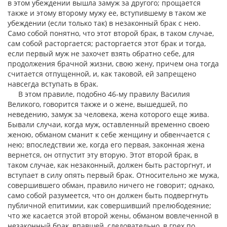
в этом убеждении вышла замуж за другого; прощается
также и этому второму мужу ее, вступившему в таком же
убеждении (если только так) в незаконный брак с нею.
Само собой понятно, что этот второй брак, в таком случае,
сам собой расторгается; расторгается этот брак и тогда,
если первый муж не захочет взять обратно себе, для
продолжения брачной жизни, свою жену, причем она тогда
считается отпущенной, и, как таковой, ей запрещено
навсегда вступать в брак.
В этом правиле, подобно 46-му правилу Василия
Великого, говорится также и о жене, вышедшей, по
неведению, замуж за человека, жена которого еще жива.
Бывали случаи, когда муж, оставленный временно своею
женою, обманом сманит к себе женщину и обвенчается с
нею; впоследствии же, когда его первая, законная жена
вернется, он отпустит эту вторую. Этот второй брак, в
таком случае, как незаконный, должен быть расторгнут, и
вступает в силу опять первый брак. Относительно же мужа,
совершившего обман, правило ничего не говорит; однако,
само собой разумеется, что он должен быть подвергнуть
публичной епитимии, как совершивший прелюбодеяние;
что же касается этой второй жены, обманом вовлеченной в
незаконный брак, впавшей, следовательно, в грех по