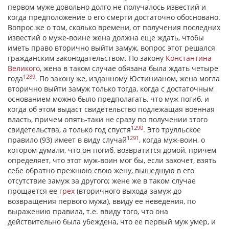
первом муже довольно долго не получалось известий и
когда предположение о его смерти достаточно обосновано.
Вопрос же о том, сколько времени, от получения последних
известий о муже-воине жена должна еще ждать, чтобы
иметь право вторично выйти замуж, вопрос этот решался
гражданским законодательством. По закону
Константина
Великого
, жена в таком случае обязана была ждать четыре
1289
года
. По закону же, изданному Юстинианом, жена могла
вторично выйти замуж только тогда, когда с достаточным
основанием можно было предполагать, что муж погиб, и
когда об этом выдаст свидетельство подлежащая военная
власть, причем опять-таки не сразу по получении этого
1290
свидетельства, а только год спустя
. Это трулльское
1291
правило (93) имеет в виду случай
, когда муж-воин, о
котором думали, что он погиб, возвратится домой, причем
определяет, что этот муж-воин мог бы, если захочет, взять
себе обратно прежнюю свою жену, вышедшую в его
отсутствие замуж за другого; жене же в таком случае
прощается ее
грех
(вторичного выхода замуж до
возвращения первого мужа), ввиду ее неведения, по
выражению правила, т.е. ввиду того, что она
действительно была убеждена, что ее первый муж умер, и