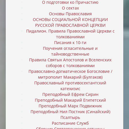
О подготовки ко Причастию
О сектах
Основы Православия
ОСНОВЫ СОЦИАЛЬНОЙ КОНЦЕПЦИИ
РУССКОЙ ПРАВОСЛАВНОЙ ЦЕРКВИ
Пидалион. Правила Православной Церкви с
толкованиями
Писания к 10-ти
Поучения огласительные и
тайноводственные
Правила Святых Апостолов и Вселенских
соборов с толкованиями
Православно-догматическое Богословие /
митрополит Макарий (Булгаков)
Православный противосектантский
катехизис
Преподобный Ефрем Сирин
Преподобный Макарий Египетский
Преподобный Марк Подвижник
Преподобный Нил Постник (Синайский)
Псалтырь
Расписание Служб
Сборник Святоотеческие сотницы