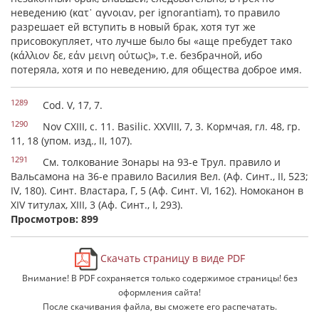
неведению (
κατ᾿ αγνοιαν
, реr ignorantiam), то правило
разрешает ей вступить в новый брак, хотя тут же
присовокупляет, что лучше было бы «аще пребудет тако
(
κάλλιον δε
,
εάν μεινη ούτως
)», т.е. безбрачной, ибо
потеряла, хотя и по неведению, для общества доброе имя.
1289
Cod. V, 17, 7.
1290
Nov СХIII, с. 11. Basilic. XXVIII, 7, 3.
Κο
рмчая, гл. 48, гр.
11, 18 (упом. изд., II, 107).
1291
См. толкование Зонары на 93-е Трул. правило и
Вальсамона на 36-е правило Василия Вел. (Аф. Синт., II, 523;
IV, 180). Синт. Властара, Г, 5 (Аф. Синт. VI, 162). Номоканон в
XIV титулах, XIII, 3 (Аф. Синт., I, 293).
Просмотров: 899
Скачать страницу в виде PDF
Внимание! В PDF сохраняется только содержимое страницы! без
оформления сайта!
После скачивания файла, вы сможете его распечатать.