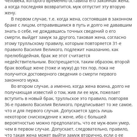
человека, которого временно оставила его законная жена,
а когда последняя возвратится, муж отпустит эту вторую
жену.
В первом случае, т.е. когда жена, состоявшая в законном
браке с лицом, отправившимся в путь и долго не дававшим
знать о себе, не дождавшись точных сведений о его
смерти, выйдет замуж за другого, таковая жена, согласно
этому трулльскому правилу, которым повторяется 31-е
правило Василия Великого, подлежит наказанию, как
прелюбодейная, брак же этот считается
недействительным. Воспрещается, таким образом, второй
брак вообще жене (тоже и мужу) до тех пор, пока не
получится достоверного сведения о смерти первого
законного мужа.
Во втором случае, а именно, когда жена воина, долго не
получающая известий о том, жив ли ее муж, пожелает
вступить в новый брак, трулльское это правило, повторяя
36-е правило Василия Великого, предписывает то же самое,
что и для первого случая. Допускается здесь лишь
некоторое снисхождение к жене, ибо с большей
вероятностью можно предполагать, что ее муж-воин умер,
чем в первом случае. Допускает, следовательно, правило,
что такая жена может выйти замуж вторично, если о ее