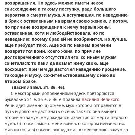
возвращения. Но здесь можно имети некое
снисхождение к такому поступку, ради большаго
вероятия о смерти мужа. А вступившая, по неведению,
в брак с оставленным на время своею женою, и потом,
по причине возвращения к нему первыя жены,
оставленная, хотя и любодействовала, но по
неведению: посему брак ей не возбранится. Но лучше,
аще пребудет тако. Аще же по некоем времени
возвратится воин, коего жена, по причине
долговременнаго отсутствия его, со иным мужем
сочеталася: то паки да возмет жену свою, аще
восхощет: при чем да дастся ея неведению прощение,
такожде и мужу, сожительствовавшему с нею во
втором браке
.
(Василия Вел. 31, 36, 46)
.
С некоторыми дополнениями здесь повторяются
буквально 31-е, 36-е, и 46-е правила
Василия Великого
.
Речь идет именно: а) о жене, муж которой отправится в
путь и долго не даст знать о себе, так что она выйдет
вторично замуж, не дожидаясь известия о смерти первого
мужа, б) то же самое о жене воина, о котором неизвестно,
жив ли он, и в) о жене, вышедшей, по неведению, замуж за