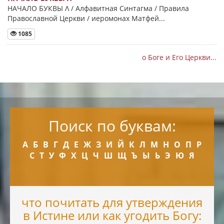
НАЧАЛО БУКВЫ Λ / Алфавитная Синтагма / Правила
Православной Церкви / иеромонах Матфей...
1085
о Боге и Его Церкви...
Поиск по буквам:
А
Б
В
Г
Д
Е
Ж
З
И
Й
К
Л
М
Н
О
П
Р
С
Т
У
Ф
Х
Ц
Ч
Ш
Щ
Ъ
Ы
Ь
Э
Ю
Я
что почитать для утверждения
в Истине или как угодить Богу: