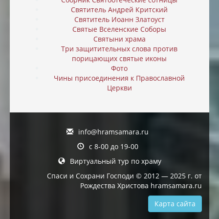
Святитель Андрей Критский
Святитель Иоанн Златоуст
Святые Вселенские Соборы
Святыни храма
Три защитительных слова против
порицающих святые иконы
Фото
Чины присоединения к Православной
Церкви
info@hramsamara.ru
с 8-00 до 19-00
Виртуальный тур по храму
Спаси и Сохрани Господи © 2012 — 2025 г. от
Рождества Христова hramsamara.ru
Карта сайта