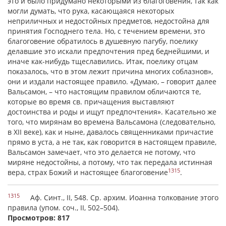
это и было придумано некоторыми из благоговения, так как
могли думать, что рука, касающаяся некоторых
неприличных и недостойных предметов, недостойна для
принятия Господнего тела. Но, с течением времени, это
благоговение обратилось в душевную пагубу, поелику
делавшие это искали предпочтения пред беднейшими, и
иначе как-нибудь тщеславились. Итак, поелику отцам
показалось, что в этом лежит причина многих соблазнов»,
они и издали настоящее правило. «Думаю, – говорит далее
Вальсамон, – что настоящим правилом обличаются те,
которые во время св. причащения выставляют
достоинства и роды и ищут предпочтения». Касательно же
того, что мирянам во времена Вальсамона (следовательно,
в XII веке), как и ныне, давалось священниками причастие
прямо в уста, а не так, как говорится в настоящем правиле,
Вальсамон замечает, что это делается не потому, что
миряне недостойны, а потому, что так передала истинная
1315
вера, страх Божий и настоящее благоговение
.
1315
Аф. Синт., II, 548. Ср. архим. И
ο
анна толкование этого
правила (упом. соч., II, 502–504).
Просмотров: 817