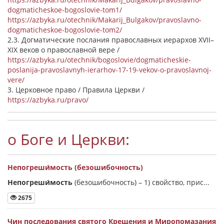
dogmaticheskoe-bogoslovie-tom1/
https://azbyka.ru/otechnik/Makarij_Bulgakov/pravoslavno-
dogmaticheskoe-bogoslovie-tom2/
2.3. Догматические послания православных иерархов XVII–
XIX веков о православной вере /
https://azbyka.ru/otechnik/bogoslovie/dogmaticheskie-
poslanija-pravoslavnyh-ierarhov-17-19-vekov-o-pravoslavnoj-
vere/
3. Церковное право / Правила Церкви /
https://azbyka.ru/pravo/
о Боге и Церкви:
Непогреши́мость (безошибочность)
Непогреши́мость
(безошибочность) –
1) свойство, прис...
2675
Чин последования святого Крещения и Миропомазания