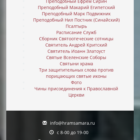
Преподобный Ефрем Сирин
Преподобный Макарий Египетский
Преподобный Марк Подвижник
Преподобный Нил Постник (Синайский)
Псалтырь
Расписание Служб
Сборник Святоотеческие сотницы
Святитель Андрей Критский
Святитель Иоанн Златоуст
Святые Вселенские Соборы
Святыни храма
Три защитительных слова против
порицающих святые иконы
Фото
Чины присоединения к Православной
Церкви
info@hramsamara.ru
с 8-00 до 19-00