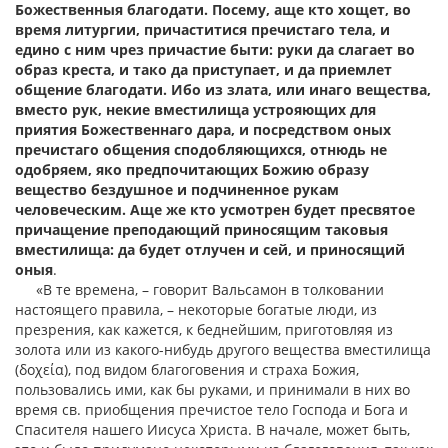
Божественныя благодати. Посему, аще кто хощет, во
время литургии, причаститися пречистаго тела, и
едино с ним чрез причастие быти: руки да слагает во
образ креста, и тако да приступает, и да приемлет
общение благодати. Ибо из злата, или инаго вещества,
вместо рук, некие вместилища устрояющих для
приятия Божественнаго дара, и посредством оных
пречистаго общения сподобляющихся, отнюдь не
одобряем, яко предпочитающих Божию образу
вещество бездушное и подчиненное рукам
человеческим. Аще же кто усмотрен будет пресвятое
причащение преподающий приносящим таковыя
вместилища: да будет отлучен и сей, и приносящий
оныя
.
«В те времена, – говорит Вальсамон в толковании
настоящего правила, – некоторые богатые люди, из
презрения, как кажется, к беднейшим, приготовляя из
золота или из какого-нибудь другого вещества вместилища
(
δοχεία
), под видом благоговения и страха Божия,
пользовались ими, как бы руками, и принимали в них во
время св. приобщения пречистое тело Господа и Бога и
Спасителя нашего Иисуса Христа. В начале, может быть,