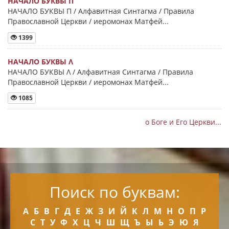
НАЧАЛО БУКВЫ Π
НАЧАЛО БУКВЫ Π / Алфавитная Синтагма / Правила
Православной Церкви / иеромонах Матфей...
1399
НАЧАЛО БУКВЫ Λ
НАЧАЛО БУКВЫ Λ / Алфавитная Синтагма / Правила
Православной Церкви / иеромонах Матфей...
1085
о Боге и Его Церкви...
Поиск по буквам:
А
Б
В
Г
Д
Е
Ж
З
И
Й
К
Л
М
Н
О
П
Р
С
Т
У
Ф
Х
Ц
Ч
Ш
Щ
Ъ
Ы
Ь
Э
Ю
Я