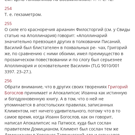
254
Т. е. гекзаметром.
255
О силе его красноречия арианин Филосторгий (см. у Свиды
статью на Аполлинария) говорит: «Аполлинарий
значительно превзошел других в толковании Писаний,
Василий был блистателен в похвальных ре- чах, Григорий
же, по сравнению с ними обоими, имел преимущество в
прозаическом повествовании и по слогу был серьезнее
Аполлинария и основательнее Василия» (TLG 9010/001
3397. 23–27.).
256
Обрати внимание, что в других своих творениях
Григорий
Богослов
принимает и Апокалипсис Иоанна как истинную
и богодухновенную книгу. А в том, что о ней не
упоминается в апостольских правилах, записанных
Климентом, нет ничего удивительного, потому что в то
самое время, когда Иоанн Богослов, как он говорит,
написал Апокалипсис на Патмосе, куда был сослан
правителем Домицианом, Климент был сослан тем же
Домицианом в Херсонес Таврический, где и скончался.