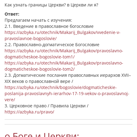
Как узнать границы Церкви? в Церкви ли я?
Ответ:
Предлагаем начать с изучения:
2.1. Введение в православное богословие
https://azbyka.ru/otechnik/Makarij_Bulgakov/vvedenie-v-
pravoslavnoe-bogoslovie/
2.2. Православно-догматическое Богословие
https://azbyka.ru/otechnik/Makarij_Bulgakov/pravoslavno-
dogmaticheskoe-bogoslovie-tom1/
https://azbyka.ru/otechnik/Makarij_Bulgakov/pravoslavno-
dogmaticheskoe-bogoslovie-tom2/
2.3. Догматические послания православных иерархов XVII–
XIX веков о православной вере /
https://azbyka.ru/otechnik/bogoslovie/dogmaticheskie-
poslanija-pravoslavnyh-ierarhov-17-19-vekov-o-pravoslavnoj-
vere/
3. Церковное право / Правила Церкви /
https://azbyka.ru/pravo/
о Боге и Церкви: