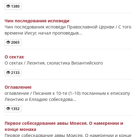
1380
Чин последования исповеди
Чин последования исповеди Православной Церкви / С того
времени Иисус начал проповедыв...
2065
О сектах
О сектах / Леонтия, схоластика Византийского
2133
Оглавление
оглавление / Писания к 10-ти (1–10) посланным к епископу
Леонтию и Елладию собеседова...
1352
Первое собеседование аввы Моисея. О намерении и
конце монаха
Первое собеседование аввы Моисея. О намерении и конце