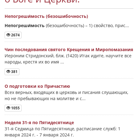
Непогреши́мость (безошибочность)
Непогреши́мость
(безошибочность) –
1) свойство, прис...
2674
Чин последования святого Крещения и Миропомазания
Иероним Стридонский, блж. (†420) Итак идите, научите все
народы, крестя их во имя ...
381
О подготовки ко Причастию
Всех верных, входящих в церковь и писания слушающих,
но не пребывающих на молитве и с...
1055
Неделя 31-я по Пятидесятнице
31-я Седмица по Пятидесятнице, расписание служб: 1
января 2024 г. - 7 января 2024 г.