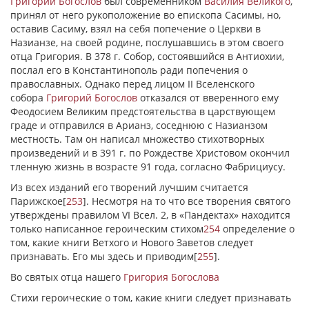
Григорий Богослов
был современником
Василия Великого
,
принял от него рукоположение во епископа Сасимы, но,
оставив Сасиму, взял на себя попечение о Церкви в
Назианзе, на своей родине, послушавшись в этом своего
отца Григория. В 378 г. Собор, состоявшийся в Антиохии,
послал его в Константинополь ради попечения о
православных. Однако перед лицом II Вселенского
собора
Григорий Богослов
отказался от вверенного ему
Феодосием Великим предстоятельства в царствующем
граде и отправился в Арианз, соседнюю с Назианзом
местность. Там он написал множество стихотворных
произведений и в 391 г. по Рождестве Христовом окончил
тленную жизнь в возрасте 91 года, согласно Фабрициусу.
Из всех изданий его творений лучшим считается
Парижское
[
253
]
. Несмотря на то что все творения святого
утверждены правилом VI Всел. 2, в «Пандектах» находится
только написанное героическим стихом
254
определение о
том, какие книги Ветхого и Нового Заветов следует
признавать. Его мы здесь и приводим
[
255
]
.
Во святых отца нашего
Григория Богослова
Стихи героические о том, какие книги следует признавать