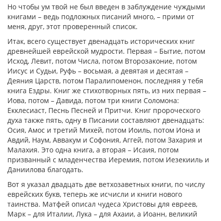
Но чтобы ум твой не был введен в заблуждение чуждыми
книгами – ведь подложных писаний много, – прими от
меня, друг, этот проверенный список.
Итак, всего существует двенадцать исторических книг
древнейшей еврейской мудрости. Первая – Бытие, потом
Исход, Левит, потом Числа, потом Второзаконие, потом
Иисус и Судьи, Руфь – восьмая, а девятая и десятая –
Деяния Царств, потом Паралипоменон, последняя у тебя
книга Ездры. Книг же стихотворных пять, из них первая –
Иова, потом – Давида, потом три книги Соломона:
Екклесиаст, Песнь Песней и Притчи. Книг пророческого
духа также пять, одну в Писании составляют двенадцать:
Осия, Амос и третий Михей, потом Иоиль, потом Иона и
Авдий, Наум, Аввакум и Софония, Аггей, потом Захария и
Малахия. Это одна книга, а вторая – Исаия, потом
призванный с младенчества Иеремия, потом Иезекииль и
Даниилова благодать.
Вот я указал двадцать две ветхозаветных книги, по числу
еврейских букв, теперь же исчисли и книги нового
таинства. Матфей описал чудеса Христовы для евреев,
Марк – для Италии, Лука – для Ахаии, а Иоанн, великий