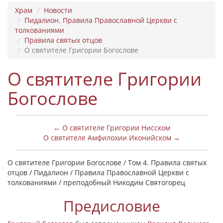
Храм
Новости
Пидалион. Правила Православной Церкви с
толкованиями
Правила святых отцов
О святителе Григории Богослове
О святителе Григории
Богослове
← О святителе Григории Нисском
О святителе Амфилохии Иконийском →
О святителе Григории Богослове / Том 4. Правила святых
отцов / Пидалион / Правила Православной Церкви с
толкованиями / преподобный Никодим Святогорец
Предисловие