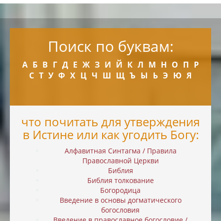
Поиск по буквам:
А
Б
В
Г
Д
Е
Ж
З
И
Й
К
Л
М
Н
О
П
Р
С
Т
У
Ф
Х
Ц
Ч
Ш
Щ
Ъ
Ы
Ь
Э
Ю
Я
что почитать для утверждения
в Истине или как угодить Богу:
Алфавитная Синтагма / Правила
Православной Церкви
Библия
Библия толкование
Богородица
Введение в основы догматического
богословия
Введение в православное богословие /