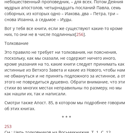
небошественный проповедник, – для всех. Потом Деяния
мудрых апостолов, четырнадцать посланий Павла, семь
соборных, из которых одно – Иакова, два – Петра, три –
снова Иоанна, а седьмое – Иуды.
Вот у тебя все книги, если же существуют какие-то кроме
них, то они не в числе подлинных
[
256
]
.
Толкование
Это правило не требует ни толкования, ни пояснения,
поскольку, как мы сказали, не содержит ничего иного,
кроме указания на то, какие книги следует принимать как
истинные из Ветхого Завета и какие из Нового, чтобы нам
не обмануться и не принять подложного за истинное, а от
этого не повредиться душевно. Обрати внимание, что эти
стихи во многих местах неправильны по размеру, но мы
как нашли их, так и написали.
Смотри также Апост. 85, в котором мы подробнее говорим
об этих книгах.
* * *
253
См.: Цепь толковников на Восьмикнижие. Т. 1. С. 12.