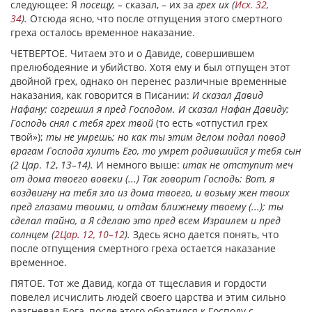
следующее: Я
посещу, –
сказал, – их за
грех их (
Исх. 32,
34
).
Отсюда ясно, что после отпущения этого смертного
греха осталось временное наказание.
ЧЕТВЕРТОЕ. Читаем это и о Давиде, совершившем
прелюбодеяние и убийство. Хотя ему и был отпущен этот
двойной грех, однако он перенес различные временные
наказания, как говорится в Писании:
И сказал Давид
Нафану: согрешил я пред Господом. И сказал Нафан Давиду:
Господь снял с тебя грех твой
(то есть «отпустил грех
твой»);
ты не умрешь; но как ты этим делом подал повод
врагам Господа хулить Его, то умрет родившийся у тебя сын
(2 Цар
.
12
,
13–14).
И немного выше:
итак не отступит меч
от дома твоего вовеки (...) Так говорит Господь: Вот, я
воздвигну на тебя зло из дома твоего, и возьму жен твоих
пред глазами твоими, и отдам ближнему твоему (...); ты
сделал тайно, а Я сделаю это пред всем Израилем и пред
солнцем (
2Цар. 12, 10–12
).
Здесь ясно дается понять, что
после отпущения смертного греха остается наказание
временное.
ПЯТОЕ. Тот же Давид, когда от тщеславия и гордости
повелел исчислить людей своего царства и этим сильно
разгневал Бога, после этого обратился к Господу с