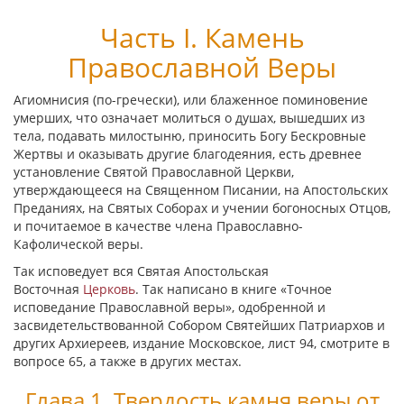
Часть I. Камень
Православной Веры
Агиомнисия (по-гречески), или блаженное поминовение
умерших, что означает молиться о душах, вышедших из
тела, подавать милостыню, приносить Богу Бескровные
Жертвы и оказывать другие благодеяния, есть древнее
установление Святой Православной Церкви,
утверждающееся на Священном Писании, на Апостольских
Преданиях, на Святых Соборах и учении богоносных Отцов,
и почитаемое в качестве члена Православно-
Кафолической веры.
Так исповедует вся Святая Апостольская
Восточная
Церковь
. Так написано в книге «Точное
исповедание Православной веры», одобренной и
засвидетельствованной Собором Святейших Патриархов и
других Архиереев, издание Московское, лист 94, смотрите в
вопросе 65, а также в других местах.
Глава 1. Твердость камня веры от