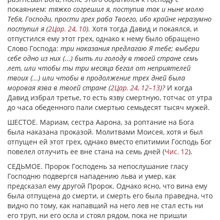
покаянием:
тяжко согрешил я, поступив
maк и ныне молю
Тебя, Господи, прости грех раба Твоего, ибо крайне неразумно
поступил я (
2Цар. 24, 10
).
Хотя тогда Давид и покаялся, и
отпустился ему этот грех, однако к нему было обращено
Слово Господа:
три наказания предлагаю Я тебе; выбери
себе одно из них (...) быть ли голоду в твоей стране семь
лет, или чтобы ты три месяца бегал от неприятелей
твоих (...) или чтобы в продолжение трех дней была
моровая язва в твоей стране (
2Цар. 24, 12–13
)?
И когда
Давид избрал третье, то есть язву смертную, тотчас от утра
до часа обеденного пали смертью семьдесят тысяч мужей.
ШЕСТОЕ. Мариам, сестра Аарона, за роптание на Бога
была наказана проказой. Молитвами Моисея, хотя и был
отпущен ей этот грех, однако вместо епитимии Господь Бог
повелел отлучить ее вне стана на семь дней (
Чис. 12
).
СЕДЬМОЕ. Пророк Господень за непослушание гласу
Господню подвергся нападению льва и умер, как
предсказал ему другой Пророк. Однако ясно, что вина ему
была отпущена до смерти, и смерть его была праведна, что
видно по тому, как напавший на него лев не стал есть ни
его труп, ни его осла и стоял рядом, пока не пришли