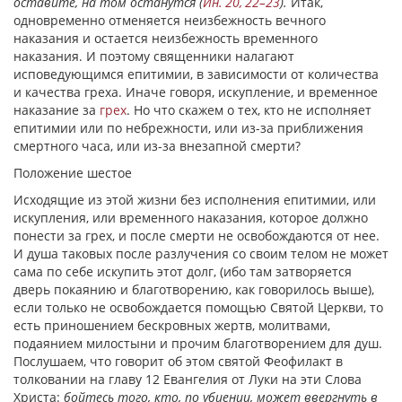
оставите, на том останутся (
Ин. 20, 22–23
).
Итак,
одновременно отменяется неизбежность вечного
наказания и остается неизбежность временного
наказания. И поэтому священники налагают
исповедующимся епитимии, в зависимости от количества
и качества греха. Иначе говоря, искупление, и временное
наказание за
грех
. Но что скажем о тех, кто не исполняет
епитимии или по небрежности, или из-за приближения
смертного часа, или из-за внезапной смерти?
Положение шестое
Исходящие из этой жизни без исполнения епитимии, или
искупления, или временного наказания, которое должно
понести за грех, и после смерти не освобождаются от нее.
И душа таковых после разлучения со своим телом не может
сама по себе искупить этот долг, (ибо там затворяется
дверь покаянию и благотворению, как говорилось выше),
если только не освобождается помощью Святой Церкви, то
есть приношением бескровных жертв, молитвами,
подаянием милостыни и прочим благотворением для душ.
Послушаем, что говорит об этом святой Феофилакт в
толковании на главу 12 Евангелия от Луки на эти Слова
Христа:
бойтесь того, кто, по убиении, может ввергнуть в