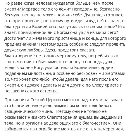
Но разве когда человек нуждается больше, чем после
смерти? Мертвое тело его лежит неподвижно, безгласно,
бесчувственно, не может помочь себе. Душа же, кто знает,
что претерпевает, по какому пути идет и куда. Кто знает, в
благодати ли Божией она разлучилась со своим телом? Кто
знает, примиренной ли с Богом она ушла из мира сего?
Достигнет ли желаемого пристанища и конца, для которого
предназначена? Поэтому здесь особенно следует проявить
дружескую любовь. Здесь предстоит оказать
благотворение не только мертвому телу, погребая его в
соответствии с обычаями, но в первую очередь душе,
молясь за нее Богу, умилостивляя Божие милосердие
подаянием милостыни, а особенно бескровными жертвами.
То, что хочет кто-либо, чтобы делали для него после его
смерти, он должен делать и для других, по Слову Христа и
по закону самого естества.
Противники Святой Церкви смеются над этим и называют
это благочестивое дело вымыслом корыстолюбивого
священнического чина. Поэтому они не только не
оказывают никакого благотворения душам, вышедшим из
тела, но и ругают нас делающих это с благочестием. Они
собираются на погребение мертвых не с тем намерением,