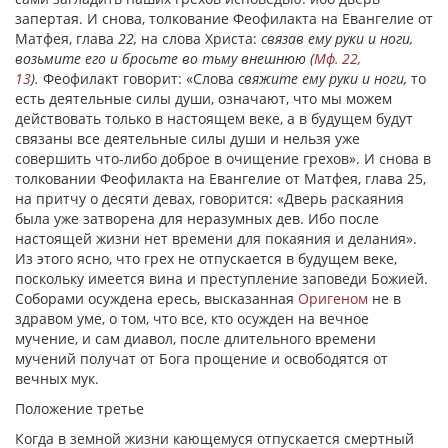
запертая. И снова, толкование Феофилакта на Евангелие от
Матфея, глава
22,
на слова Христа:
связав ему руки и ноги,
возьмите его и бросьте во тьму внешнюю (
Мф. 22,
13
).
Феофилакт говорит: «Слова
свяжите ему руки и ноги,
то
есть деятельные силы души, означают, что мы можем
действовать только в настоящем веке, а в будущем будут
связаны все деятельные силы души и нельзя уже
совершить что-либо доброе в очищение грехов». И снова в
толковании Феофилакта на Евангелие от Матфея, глава 25,
на притчу о десяти девах, говорится: «Дверь раскаяния
была уже затворена для неразумных дев. Ибо после
настоящей жизни нет времени для покаяния и делания».
Из этого ясно, что грех не отпускается в будущем веке,
поскольку имеется вина и преступление заповеди Божией.
Соборами осуждена ересь, высказанная
Оригеном
не в
здравом уме, о том, что все, кто осужден на вечное
мучение, и сам диавол, после длительного времени
мучений получат от Бога прощение и освободятся от
вечных мук.
Положение третье
Когда в земной жизни кающемуся отпускается смертный