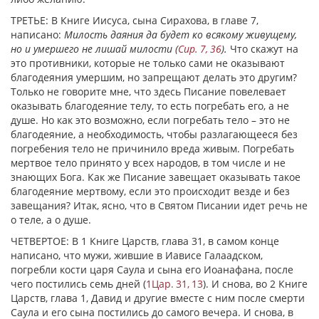
ТРЕТЬЕ: В Книге Иисуса, сына Сирахова, в главе 7,
написано:
Милость даяния да будет ко всякому живущему,
но и умершего не лишай милости (
Сир. 7, 36
).
Что скажут на
это противники, которые не только сами не оказывают
благодеяния умершим, но запрещают делать это другим?
Только не говорите мне, что здесь Писание повелевает
оказывать благодеяние телу, то есть погребать его, а не
душе. Но как это возможно, если погребать тело – это не
благодеяние, а необходимость, чтобы разлагающееся без
погребения тело не причинило вреда живым. Погребать
мертвое тело принято у всех народов, в том числе и не
знающих Бога. Как же Писание завещает оказывать такое
благодеяние мертвому, если это происходит везде и без
завещания? Итак, ясно, что в Святом Писании идет речь не
о теле, а о душе.
ЧЕТВЕРТОЕ: В 1 Книге Царств, глава 31, в самом конце
написано, что мужи, жившие в Иависе Галаадском,
погребли кости царя Саула и сына его Иоанафана, после
чего постились семь дней (
1Цар. 31, 13
). И снова, во 2 Книге
Царств, глава 1, Давид и другие вместе с ним после смерти
Саула и его сына постились до самого вечера. И снова, в