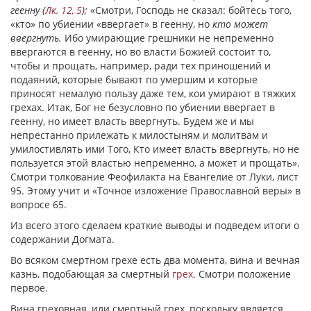
геенну (
Лк. 12, 5
);
«Смотри, Господь не сказал: бойтесь того,
«кто» по убиении «ввергает» в геенну, но
кто может
ввергнуть.
Ибо умирающие грешники не непременно
ввергаются в геенну, но во власти Божией состоит то,
чтобы и прощать, например, ради тех приношений и
подаяний, которые бывают по умершим и которые
приносят немалую пользу даже тем, кои умирают в тяжких
грехах. Итак, Бог не безусловно по убиении ввергает в
геенну, но имеет власть ввергнуть. Будем же и мы
непрестанно прилежать к милостыням и молитвам и
умилостивлять ими Того, Кто имеет власть ввергнуть, но не
пользуется этой властью непременно, а может и прощать».
Смотри толкование Феофилакта на Евангелие от Луки, лист
95. Этому учит и «Точное изложение Православной веры» в
вопросе 65.
Из всего этого сделаем краткие выводы и подведем итоги о
содержании Догмата.
Во всяком смертном грехе есть два момента, вина и вечная
казнь, подобающая за смертный
грех
. Смотри положение
первое.
Вина греховная, или смертный грех, поскольку является