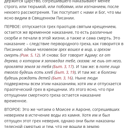
держится царство, согрешившего наказывают менее
строго, или тюрьмой, или побоями, или изгнанием, после
некоего рассмотрения. Так поступает с нами и Бог, что мы
ясно видим в Священном Писании.
ПЕРВОЕ: отпускается грех праотцов святым крещением,
остается же временное наказание, то есть различные
скорби и печали в этой жизни, а также и сама смерть. Это
наказание – следствие первородного греха, как говорится в
Писании:
одним человеком грех вошел в мир, и грехом
смерть (
Рим. 5, 12
).
И снова: Бог говорит Адаму:
ел от
дерева, о котором я заповедал тебе, сказав: не ешь от него,
проклята земля за тебя (
Быт. 3, 17
).
И там же: в
поте лица
твоего будешь есть хлеб (
Быт. 3, 19
),
И там же:
в болезни
будешь рождать детей (
Быт. 3, 16
).
Ныне люди
подвержены всем этим наказаниям, хотя им и отпускается
праотеческий грех в крещении. Из этого ясно, что при
отпущении смертного греха остается наказание
временное.
ВТОРОЕ: Это же читаем о Моисее и Аароне, согрешивших
неверием в истечение воды из камня. Хотя им и был
отпущен этот грех неверия, однако они были наказаны
телесной смертью и тем, что не вошли в землю