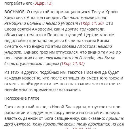
погребать его (
3Цар. 13
).
ВОСЬМОЕ. О недостойно причащающихся Телу и Крови
Христовых Апостол говорит:
От того многие из вас
немощны и больны и немало умирает (
1Кор. 11, 30
).
Эти
Слова святой Амвросий, как и другие толкователи,
объясняет тем, что в Первенствующей Церкви многие
недостойно причащающиеся были наказаны Богом
смертью, что видно по этим словам Апостола:
немало
умирает.
Однако грех им отпускался, что видно там же иp
последующих слов:
наказываемся от Господа, чтобы не
быть осужденными с миром (
1Кор. 11, 32
).
Из этих и других, подобных им, текстов Писания да будет
каждому известно, что после отпущения смертного греха и
отмены необходимости вечного наказания часто остается
неизбежность временного наказания.
Положение пятое
Грех смертный ныне, в Новой Благодати, отпускается при
раскаянии и сердечном сокрушении на святой исповеди,
властью, данной от Бога священнику, как сказано:
примите
Духа Святого. Кому простите грехи, тому простятся, на ком