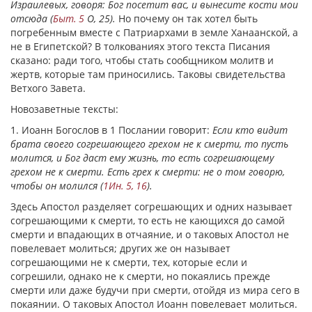
Израилевых, говоря: Бог посетит вас, и вынесите кости мои
отсюда (
Быт. 5
O, 25).
Но почему он так хотел быть
погребенным вместе с Патриархами в земле Ханаанской, а
не в Египетской? В толкованиях этого текста Писания
сказано: ради того, чтобы стать сообщником молитв и
жертв, которые там приносились. Таковы
свидетельства
Ветхого Завета
.
Новозаветные тексты:
1
. Иоанн Богослов в 1 Послании говорит:
Если кто видит
брата своего согрешающего грехом не к смерти, то пусть
молится, и Бог даст ему жизнь, то есть согрешающему
грехом не к смерти. Есть грех к смерти: не о том говорю,
чтобы он молился (
1Ин. 5, 16
).
Здесь Апостол разделяет согрешающих и одних называет
согрешающими к смерти, то есть не кающихся до самой
смерти и впадающих в отчаяние, и о таковых Апостол не
повелевает молиться; других же он называет
согрешающими не к смерти, тех, которые если и
согрешили, однако не к смерти, но покаялись прежде
смерти или даже будучи при смерти, отойдя из мира сего в
покаянии. О таковых Апостол Иоанн повелевает молиться.