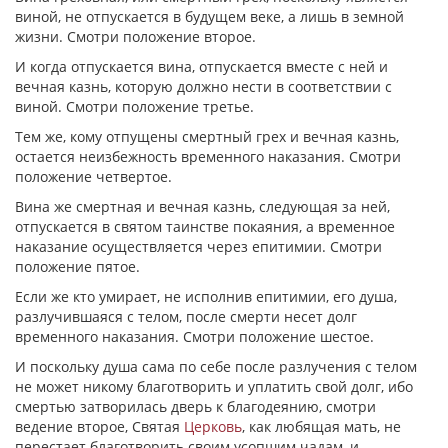
виной, не отпускается в будущем веке, а лишь в земной
жизни. Смотри положение второе.
И когда отпускается вина, отпускается вместе с ней и
вечная казнь, которую должно нести в соответствии с
виной. Смотри положение третье.
Тем же, кому отпущены смертный грех и вечная казнь,
остается неизбежность временного наказания. Смотри
положение четвертое.
Вина же смертная и вечная казнь, следующая за ней,
отпускается в святом таинстве покаяния, а временное
наказание осуществляется через епитимии. Смотри
положение пятое.
Если же кто умирает, не исполнив епитимии, его душа,
разлучившаяся с телом, после смерти несет долг
временного наказания. Смотри положение шестое.
И поскольку душа сама по себе после разлучения с телом
не может никому благотворить и уплатить свой долг, ибо
смертью затворилась дверь к благодеянию, смотри
ведение второе, Святая
Церковь
, как любящая мать, не
перестает благотворить своим усопшим чадам, и