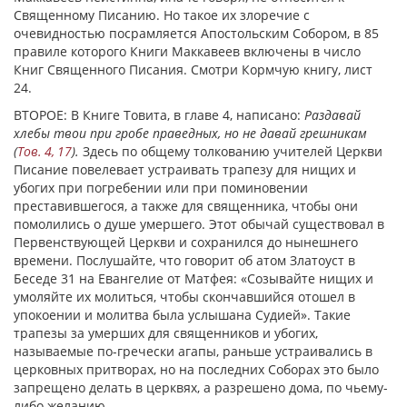
Священному Писанию. Но такое их злоречие с
очевидностью посрамляется Апостольским Собором, в 85
правиле которого Книги Маккавеев включены в число
Книг Священного Писания. Смотри Кормчую книгу, лист
24.
ВТОРОЕ: В Книге Товита, в главе 4, написано:
Раздавай
хлебы твои при гробе праведных, но не давай грешникам
(
Тов. 4, 17
).
Здесь по общему толкованию учителей Церкви
Писание повелевает устраивать трапезу для нищих и
убогих при погребении или при поминовении
преставившегося, а также для священника, чтобы они
помолились о душе умершего. Этот обычай существовал в
Первенствующей Церкви и сохранился до нынешнего
времени. Послушайте, что говорит об атом Златоуст в
Беседе 31 на Евангелие от Матфея: «Созывайте нищих и
умоляйте их молиться, чтобы скончавшийся отошел в
упокоении и молитва была услышана Судией». Такие
трапезы зa умерших для священников и убогих,
называемые по-гречески агапы, раньше устраивались в
церковных притворах, но на последних Соборах это было
запрещено делать в церквях, а разрешено дома, по чьему-
либо желанию.