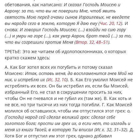
обетования, как написано:
И сказал Господь Моисею и
Аарону
:
за то, что вы не поверили Мне, чтоб явить
святость Мою перед очами сынов Израилевых, не введете
вы народа сего в землю, которую Я даю ему (
Чис. 20, 12
).
И
снова:
И говорил Господь Моисею; (...) взойди на сию гору
(...)
и
умри на горе (...), как умер Аарон, брат твой (...) за то,
что вы согрешили против Меня (
Втор. 32, 48–51
).
ТРЕТЬЕ: Это же читаем об идолопоклонниках, о которых
кратко скажем здесь:
А. Как Бог хотел всех их погубить и потому сказал
Моисею:
Итак, оставь меня, да воспламенится гнев Мой на
них, и истреблю их (
Ис. 32, 10
).
Б. Как Его умолил Моисей не
истреблять их всех. Он бы истребил их, если бы Моисей,
избранный Его, не стал в сокрушении просить за них,
чтобы Он не гневался и не губил их (там же). В. Как хоть и
не все, но три тысячи из них тогда погибли. Г. Как Моисей
молился об оставшихся, чтобы им отпустился этот грех:
о,
(Господи) народ сей сделал великий грех: сделал себе
золотого бога; прости им грех их, а если нет, то изгладь и
меня из книги Твоей, в которую Ты вписал (Ис
x. 32, 31–32).
Д.
Хотя Бог и отпустил им этот грех, однако добавил