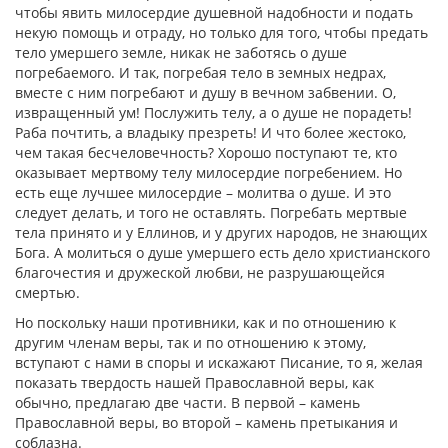
чтобы явить милосердие душевной надобности и подать
некую помощь и отраду, но только для того, чтобы предать
тело умершего земле, никак не заботясь о душе
погребаемого. И так, погребая тело в земных недрах,
вместе с ним погребают и душу в вечном забвении. О,
извращенный ум! Послужить телу, а о душе не порадеть!
Раба почтить, а владыку презреть! И что более жестоко,
чем такая бесчеловечность? Хорошо поступают те, кто
оказывает мертвому телу милосердие погребением. Но
есть еще лучшее милосердие – молитва о душе. И это
следует делать, и того не оставлять. Погребать мертвые
тела принято и у Еллинов, и у других народов, не знающих
Бога. А молиться о душе умершего есть дело христианского
благочестия и дружеской любви, не разрушающейся
смертью.
Но поскольку наши противники, как и по отношению к
другим членам веры, так и по отношению к этому,
вступают с нами в споры и искажают Писание, то я, желая
показать твердость нашей Православной веры, как
обычно, предлагаю две части. В первой – камень
Православной веры, во второй – камень претыкания и
соблазна.