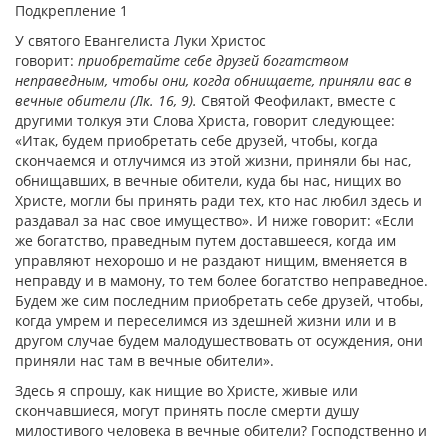
Подкрепление 1
У святого Евангелиста Луки Христос
говорит:
приобретайте себе друзей богатством
неправедным, чтобы они, когда обнищаете, приняли вас в
вечные обители (Лк.
16, 9).
Святой Феофилакт, вместе с
другими толкуя эти Слова Христа, говорит следующее:
«Итак, будем приобретать себе друзей, чтобы, когда
скончаемся и отлучимся из этой жизни, приняли бы нас,
обнищавших, в вечные обители, куда бы нас, нищих во
Христе, могли бы принять ради тех, кто нас любил здесь и
раздавал за нас свое имущество». И ниже говорит: «Если
же богатство, праведным путем доставшееся, когда им
управляют нехорошо и не раздают нищим, вменяется в
неправду и в мамону, то тем более богатство неправедное.
Будем же сим последним приобретать себе друзей, чтобы,
когда умрем и переселимся из здешней жизни или и в
другом случае будем малодушествовать от осуждения, они
приняли нас там в вечные обители».
Здесь я спрошу, как нищие во Христе, живые или
скончавшиеся, могут принять после смерти душу
милостивого человека в вечные обители? Господственно и