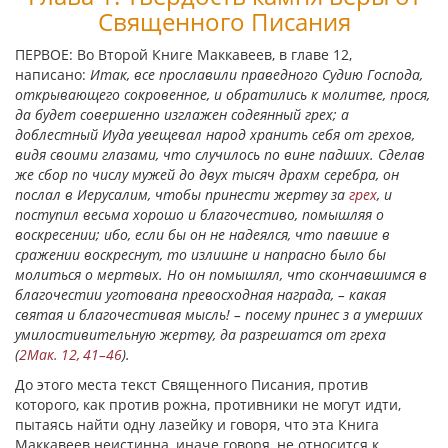
Священного Писания
ПЕРВОЕ: Во Второй Книге Маккавеев, в главе 12,
написано:
Итак, все прославили праведного Судию Господа,
открывающего сокровенное, и обратились к молитве, прося,
да будет совершенно изглажен содеянный грех; а
доблестный Иуда увещевал народ хранить себя от грехов,
видя своими глазами, что случилось по вине падших. Сделав
же сбор по числу мужей до двух тысяч драхм серебра, он
послал в Иерусалим, чтобы принести жертву за
грех
, и
поступил весьма хорошо и благочестиво, помышляя о
воскресении; ибо, если бы он не надеялся, что павшие в
сражении воскреснут, то излишне и напрасно было бы
молиться о мертвых. Но он помышлял, что скончавшимся в
благочестии уготована превосходная награда, – какая
святая и благочестивая мысль! – посему принес з
a умерших
умилостивительную жертву, да разрешатся от греха
(
2Мак. 12, 41–46
).
До этого места текст Священного Писания, против
которого, как против рожна, противники не могут идти,
пытаясь найти одну лазейку и говоря, что эта Книга
Маккавеев неистинна, иначе говоря, не относится к