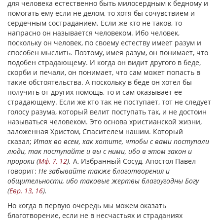
для человека естественно быть милосердным к бедному и
помогать ему если не делом, то хотя бы сочувствием и
сердечным состраданием. Если же кто не таков, то
напрасно он называется человеком. Ибо человек,
поскольку он человек, по своему естеству имеет разум и
способен мыслить. Поэтому, имея разум, он понимает, что
подобен страдающему. И когда он видит другого в беде,
скорби и печали, он понимает, что сам может попасть в
такие обстоятельства. А поскольку в беде он хотел бы
получить от других помощь, то и сам оказывает ее
страдающему. Если же кто так не поступает, тот не следует
голосу разума, который велит поступать так, и не достоин
называться человеком. Это основа христианской жизни,
заложенная Христом, Спасителем нашим. Который
сказал;
Итак во всем, как хотите, чтобы с вами поступали
люди, так поступайте и вы с ними, ибо в этом закон и
пророки (
Мф. 7, 12
).
А, Избранный Сосуд, Апостол Павел
говорит:
Не забывайте также благотворения и
общительности, ибо таковые жертвы благоугодны Богу
(
Евр. 13, 16
).
Но когда в первую очередь мы можем оказать
благотворение, если не в несчастьях и страданиях