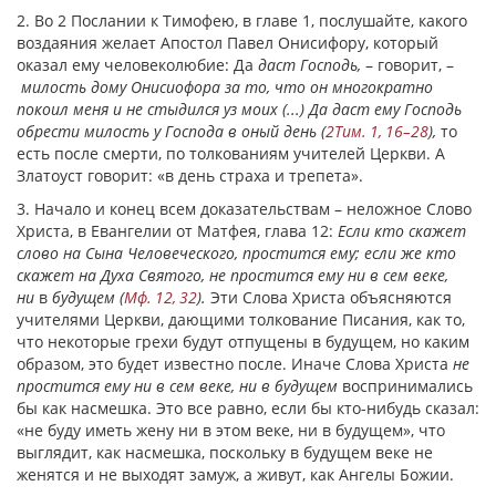
2
. Во 2 Послании к Тимофею, в главе 1, послушайте, какого
воздаяния желает Апостол Павел Онисифору, который
оказал ему человеколюбие: Да
даст Господь,
– говорит, –
милость дому Онисиофора за то, что он многократно
покоил меня и не стыдился уз моих (...) Да даст ему Господь
обрести милость у Господа
в оный день (
2Тим. 1, 16–28
),
то
есть после смерти, по толкованиям учителей Церкви. А
Златоуст говорит: «в день страха и трепета».
3
. Начало и конец всем доказательствам – неложное Слово
Христа, в Евангелии от Матфея, глава 12:
Если кто скажет
слово на Сына Человеческого, простится ему; если же кто
скажет на Духа Святого, не простится ему ни в сем веке,
ни
в
будущем (
Мф. 12, 32
).
Эти Слова Христа объясняются
учителями Церкви, дающими толкование Писания, как то,
что некоторые грехи будут отпущены в будущем, но каким
образом, это будет известно после. Иначе Слова Христа
не
простится ему ни в сем веке, ни в будущем
воспринимались
бы как насмешка. Это все равно, если бы кто-нибудь сказал:
«не буду иметь жену ни в этом веке, ни в будущем», что
выглядит, как насмешка, поскольку в будущем веке не
женятся и не выходят замуж, а живут, как Ангелы Божии.