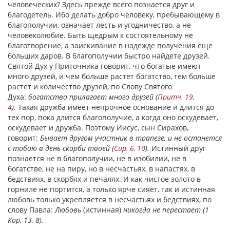
человеческих? Здесь прежде всего познается друг и
благодетель. Ибо делать добро человеку, пребывающему в
благополучии, означает лесть и угодничество, а не
человеколюбие. Быть щедрым к состоятельному не
благотворение, а заискивание в надежде получения еще
больших даров. В благополучии быстро найдете друзей.
Святой Дух у Приточника говорит, что богатые имеют
много друзей, и чем больше растет богатство, тем больше
растет и количество друзей, по Слову Святого
Духа:
богатство прилагает много друзей (
Притч. 19,
4
).
Такая дружба имеет непрочное основание и длится до
тех пор, пока длится благополучие, а когда оно оскудевает,
оскудевает и дружба. Поэтому Иисус, сын Сирахов,
говорит:
Бывает другом участник в трапезе, и не останется
с тобою в день скорби твоей (
Сир. 6, 10
).
Истинный друг
познается не в благополучии, не в изобилии, не в
богатстве, не на пиру, но в несчастьях, в напастях, в
бедствиях, в скорбях и печалях. И как чистое золото в
горниле не портится, а только ярче сияет, так и истинная
любовь только укрепляется в несчастьях и бедствиях, по
слову Павла:
Любовь
(истинная)
никогда не перестает (1
Кор, 13, 8).