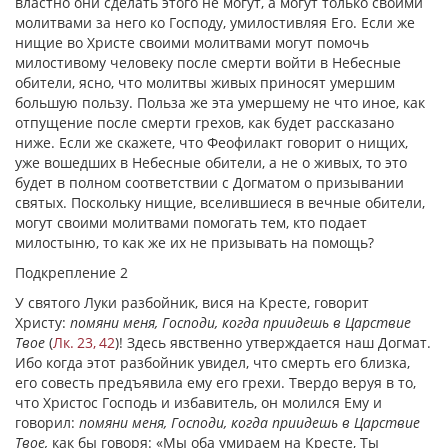
властно они сделать этого не могут, а могут только своими
молитвами зa него ко Господу, умилостивляя Его. Если же
нищие во Христе своими молитвами могут помочь
милостивому человеку после смерти войти в Небесные
обители, ясно, что молитвы живых приносят умершим
большую пользу. Польза же эта умершему не что иное, как
отпущение после смерти грехов, как будет рассказано
ниже. Если же скажете, что Феофилакт говорит о нищих,
уже вошедших в Небесные обители, а не о живых, то это
будет в полном соответствии с Догматом о призывании
святых. Поскольку нищие, вселившиеся в вечные обители,
могут своими молитвами помогать тем, кто подает
милостыню, то как же их не призывать на помощь?
Подкрепление 2
У святого Луки разбойник, вися на Кресте, говорит
Христу:
помяни меня, Господи, когда приидешь в Царствие
Tвoе
(
Лк. 23, 42
)! Здесь явственно утверждается наш Догмат.
Ибо когда этот разбойник увидел, что смерть его близка,
его совесть предъявила ему его грехи. Твердо веруя в то,
что Христос Господь и избавитель, он молился Ему и
говорил:
помяни меня, Господи, когда приидешь в Царствие
Твое,
как бы говоря: «Мы оба умираем на Кресте, Ты