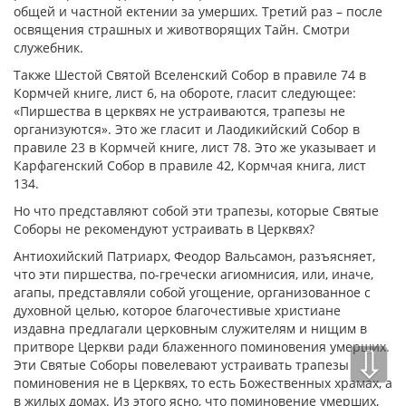
общей и частной ектении за умерших. Третий раз – после
освящения страшных и животворящих Тайн. Смотри
служебник.
Также Шестой Святой Вселенский Собор в правиле 74 в
Кормчей книге, лист 6, на обороте, гласит следующее:
«Пиршества в церквях не устраиваются, трапезы не
организуются». Это же гласит и Лаодикийский Собор в
правиле 23 в Кормчей книге, лист 78. Это же указывает и
Карфагенский Собор в правиле 42, Кормчая книга, лист
134.
Но что представляют собой эти трапезы, которые Святые
Соборы не рекомендуют устраивать в Церквях?
Антиохийский Патриарх, Феодор Вальсамон, разъясняет,
что эти пиршества, по-гречески агиомнисия, или, иначе,
агапы, представляли собой угощение, организованное с
духовной целью, которое благочестивые христиане
издавна предлагали церковным служителям и нищим в
притворе Церкви ради блаженного поминовения умерших.
⇩
Эти Святые Соборы повелевают устраивать трапезы
поминовения не в Церквях, то есть Божественных храмах, а
в жилых домах. Из этого ясно, что поминовение умерших,