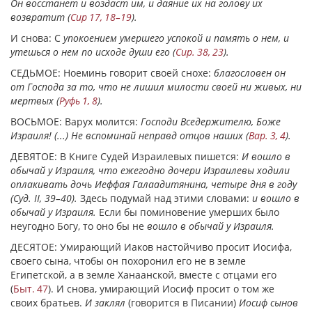
Он восстанет и воздаст им, и даяние их на голову их
возвратит (
Сир 17, 18–19
).
И снова: С
упокоением умершего успокой и память о нем, и
утешься о нем по исходе души его (
Сир. 38, 23
).
СЕДЬМОЕ: Ноеминь говорит своей снохе:
благословен он
от Господа за то, что не лишил милости своей ни живых, ни
мертвых (
Руфь 1, 8
).
ВОСЬМОЕ: Варух молится:
Господи Вседержителю, Боже
Израиля! (...) Не вспоминай неправд отцов наших (
Вар. 3, 4
).
ДЕВЯТОЕ: В Книге Судей Израилевых пишется:
И вошло в
обычай у Израиля, что ежегодно дочери Израилевы ходили
оплакивать дочь Иеффая Галаадитянина, четыре дня в году
(Суд.
II, 39–40).
Здесь подумай над этими словами:
и вошло в
обычай у Израиля.
Если бы поминовение умерших было
неугодно Богу, то оно бы не
вошло в обычай у Израиля.
ДЕСЯТОЕ: Умирающий Иаков настойчиво просит Иосифа,
своего сына, чтобы он похоронил его не в земле
Египетской, а в земле Ханаанской, вместе с отцами его
(
Быт. 47
). И снова, умирающий Иосиф просит о том же
своих братьев.
И заклял
(говорится в Писании)
Иосиф сынов