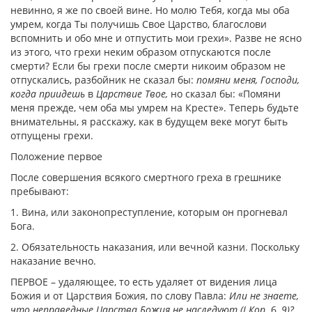
невинно, я же по своей вине. Но молю Тебя, когда мы оба
умрем, когда Ты получишь Свое Царство, благослови
вспомнить и обо мне и отпустить мои грехи». Разве не ясно
из этого, что грехи неким образом отпускаются после
смерти? Если бы грехи после смерти никоим образом не
отпускались, разбойник не сказал бы:
помяни меня, Господи,
когда приидешь
в
Царствие Твое,
но сказал бы: «Помяни
меня прежде, чем оба мы умрем на Кресте». Теперь будьте
внимательны, я расскажу, как в будущем веке могут быть
отпущены грехи.
Положение первое
После совершения всякого смертного греха в грешнике
пребывают:
1
. Вина, или законопреступление, которым он прогневал
Бога.
2
. Обязательность наказания, или вечной казни. Поскольку
наказание вечно.
ПЕРВОЕ – удаляющее, то есть удаляет от видения лица
Божия и от Царствия Божия, по слову Павла:
Или не знаете,
что неправедные Царства Божия не наследуют (I Кор.
6,
9)?