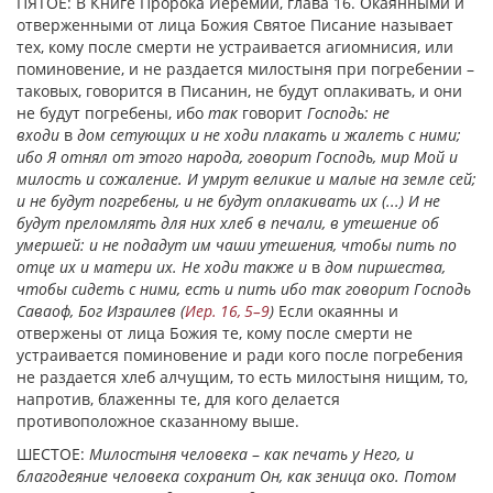
ПЯТОЕ: В Книге Пророка Иеремии, глава 16. Окаянными и
отверженными от лица Божия Святое Писание называет
тех, кому после смерти не устраивается агиомнисия, или
поминовение, и не раздается милостыня при погребении –
таковых, говорится в Писанин, не будут оплакивать, и они
не будут погребены, ибо
так
говорит
Господь: не
входи
в
дом сетующих и не ходи плакать и жалеть с ними;
ибо Я отнял от этого народа, говорит Господь, мир Мой и
милость и сожаление. И умрут великие и малые на земле сей;
и не будут погребены, и не будут оплакивать их (...) И не
будут преломлять для них хлеб в печали, в утешение об
умершей: и не подадут им чаши утешения, чтобы пить по
отце их и матери их. Не ходи также и
в
дом пиршества,
чтобы сидеть с ними, есть и пить ибо так говорит Господь
Саваоф, Бог Израилев (
Иер. 16, 5–9
)
Если окаянны и
отвержены от лица Божия те, кому после смерти не
устраивается поминовение и ради кого после погребения
не раздается хлеб алчущим, то есть милостыня нищим, то,
напротив, блаженны те, для кого делается
противоположное сказанному выше.
ШЕСТОЕ:
Милостыня человека
–
как печать у Него, и
благодеяние человека сохранит Он, как зеница око. Потом