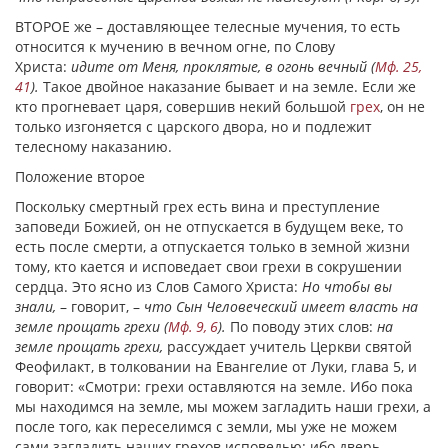
ВТОРОЕ же – доставляющее телесные мучения, то есть
относится к мучению в вечном огне, по Слову
Христа:
идите от Меня, проклятые, в огонь вечный (
Мф. 25,
41
).
Такое двойное наказание бывает и на земле. Если же
кто прогневает царя, совершив некий большой
грех
, он не
только изгоняется с царского двора, но и подлежит
телесному наказанию.
Положение второе
Поскольку смертный грех есть вина и преступление
заповеди Божией, он не отпускается в будущем веке, то
есть после смерти, а отпускается только в земной жизни
тому, кто кается и исповедает свои грехи в сокрушении
сердца. Это ясно из Слов Самого Христа:
Но чтобы вы
знали,
– говорит, –
что Сын Человеческий имеет власть на
земле прощать грехи (
Мф. 9, 6
).
По поводу этих слов:
на
земле прощать грехи,
рассуждает учитель Церкви святой
Феофилакт, в толковании на Евангелие от Луки, глава 5, и
говорит: «Смотри: грехи оставляются на земле. Ибо пока
мы находимся на земле, мы можем загладить наши грехи, а
после того, как переселимся с земли, мы уже не можем
сами загладить наших грехов исповедью: ибо дверь