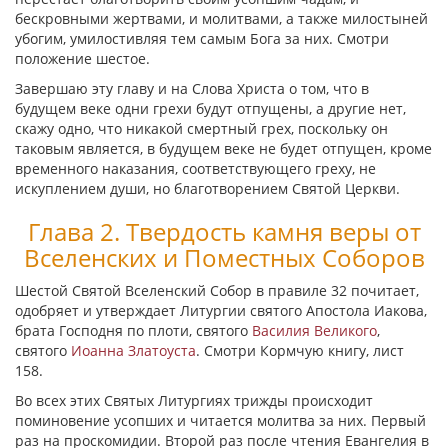
бескровными жертвами, и молитвами, а также милостыней
убогим, умилостивляя тем самым Бога за них. Смотри
положение шестое.
Завершаю эту главу и на Слова Христа о том, что в
будущем веке одни грехи будут отпущены, а другие нет,
скажу одно, что никакой смертный грех, поскольку он
таковым является, в будущем веке не будет отпущен, кроме
временного наказания, соответствующего греху, не
искуплением души, но благотворением Святой Церкви.
Глава 2. Твердость камня веры от
Вселенских и Поместных Соборов
Шестой Святой Вселенский Собор в правиле 32 почитает,
одобряет и утверждает Литургии святого Апостола Иакова,
брата Господня по плоти, святого
Василия Великого
,
святого
Иоанна Златоуста
. Смотри Кормчую книгу, лист
158.
Во всех этих Святых Литургиях трижды происходит
поминовение усопших и читается молитва за них. Первый
раз на проскомидии. Второй раз после чтения Евангелия в