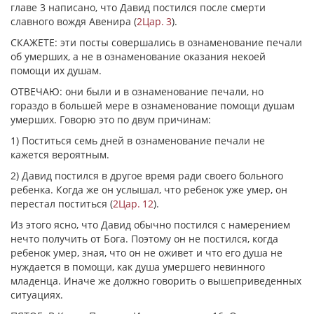
главе 3 написано, что Давид постился после смерти
славного вождя Авенира (
2Цар. 3
).
СКАЖЕТЕ: эти посты совершались в ознаменование печали
об умерших, а не в ознаменование оказания некоей
помощи их душам.
ОТВЕЧАЮ: они были и в ознаменование печали, но
гораздо в большей мере в ознаменование помощи душам
умерших. Говорю это по двум причинам:
1) Поститься семь дней в ознаменование печали не
кажется вероятным.
2) Давид постился в другое время ради своего больного
ребенка. Когда же он услышал, что ребенок уже умер, он
перестал поститься (
2Цар. 12
).
Из этого ясно, что Давид обычно постился с намерением
нечто получить от Бога. Поэтому он не постился, когда
ребенок умер, зная, что он не оживет и что его душа не
нуждается в помощи, как душа умершего невинного
младенца. Иначе же должно говорить о вышеприведенных
ситуациях.