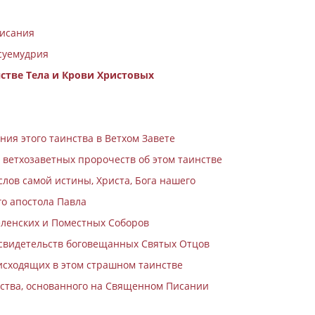
Писания
 суемудрия
нстве Тела и Крови Христовых
ния этого таинства в Ветхом Завете
 ветхозаветных пророчеств об этом таинстве
слов самой истины, Христа, Бога нашего
го апостола Павла
селенских и Поместных Соборов
 свидетельств боговещанных Святых Отцов
оисходящих в этом страшном таинстве
льства, основанного на Священном Писании