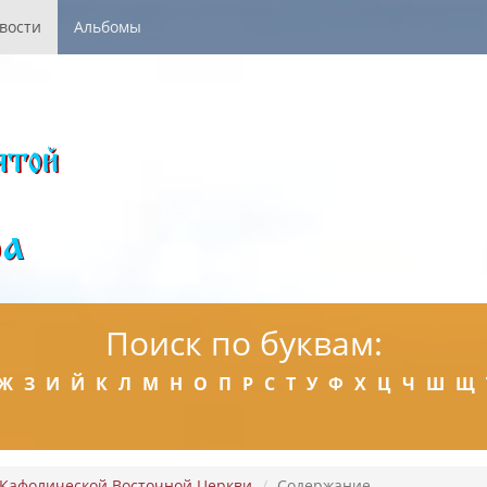
вости
Альбомы
Поиск по буквам:
Ж
З
И
Й
К
Л
М
Н
О
П
Р
С
Т
У
Ф
Х
Ц
Ч
Ш
Щ
Кафолической Восточной Церкви
Содержание