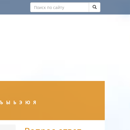
Ъ
Ы
Ь
Э
Ю
Я