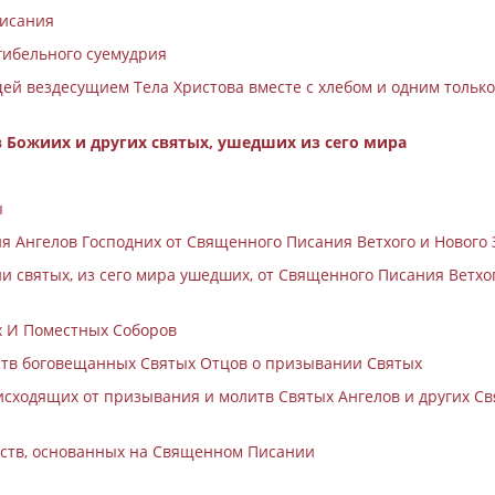
Писания
 гибельного суемудрия
щей вездесущием Тела Христова вместе с хлебом и одним только
в Божиих и других святых, ушедших из сего мира
ы
ия Ангелов Господних от Священного Писания Ветхого и Нового 
и святых, из сего мира ушедших, от Священного Писания Ветхо
их И Поместных Соборов
ьств боговещанных Святых Отцов о призывании Святых
оисходящих от призывания и молитв Святых Ангелов и других Св
льств, основанных на Священном Писании