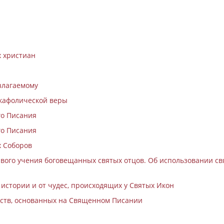
 христиан
злагаемому
 кафолической веры
го Писания
го Писания
х Соборов
тивого учения боговещанных святых отцов. Об использовании св
 истории и от чудес, происходящих у Святых Икон
льств, основанных на Священном Писании