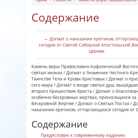
Содержание
← Догмат о наказании еретиков, отторгаю
сегодня от Святой Соборной Апостольской Во
Церкви
Камень веры Православно-Кафолической Восточно
святых иконах / Догмат о Знамении Честного Кре
Таинстве Тела и Крови Христовых / Догмат о при
сего мира / Догмат о входе святых душ, вышедши
второго пришествия Христа / Догмат о благотвор
особенно бескровных жертвах, приносящихся за 
Бескровной Жертве / Догмат о Святых Постах / Д
наказании еретиков, отторгающихся сегодня от 
Содержание
Предисловие к современному изданию