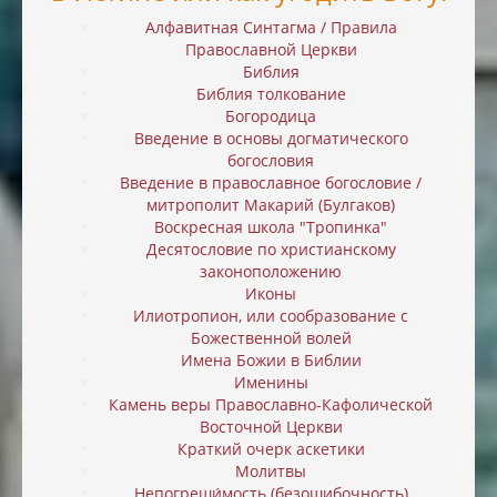
Алфавитная Синтагма / Правила
Православной Церкви
Библия
Библия толкование
Богородица
Введение в основы догматического
богословия
Введение в православное богословие /
митрополит Макарий (Булгаков)
Воскресная школа "Тропинка"
Десятословие по христианскому
законоположению
Иконы
Илиотропион, или cообразование с
Божественной волей
Имена Божии в Библии
Именины
Камень веры Православно-Кафолической
Восточной Церкви
Краткий очерк аскетики
Молитвы
Непогреши́мость (безошибочность)