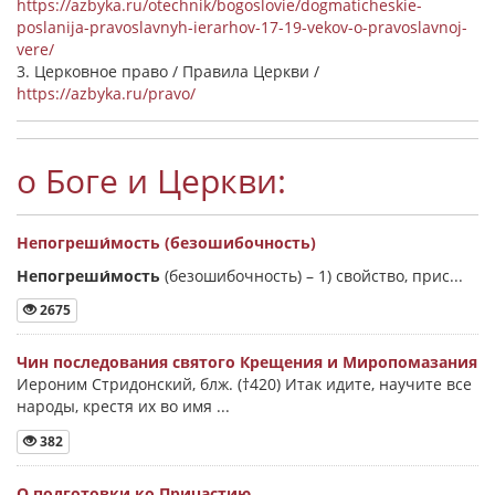
https://azbyka.ru/otechnik/bogoslovie/dogmaticheskie-
poslanija-pravoslavnyh-ierarhov-17-19-vekov-o-pravoslavnoj-
vere/
3. Церковное право / Правила Церкви /
https://azbyka.ru/pravo/
о Боге и Церкви:
Непогреши́мость (безошибочность)
Непогреши́мость
(безошибочность) –
1) свойство, прис...
2675
Чин последования святого Крещения и Миропомазания
Иероним Стридонский, блж. (†420) Итак идите, научите все
народы, крестя их во имя ...
382
О подготовки ко Причастию