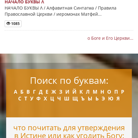
НАЧАЛО БУКВЫ Λ
НАЧАЛО БУКВЫ Λ / Алфавитная Синтагма / Правила
Православной Церкви / иеромонах Матфей...
1085
о Боге и Его Церкви...
Поиск по буквам:
А
Б
В
Г
Д
Е
Ж
З
И
Й
К
Л
М
Н
О
П
Р
С
Т
У
Ф
Х
Ц
Ч
Ш
Щ
Ъ
Ы
Ь
Э
Ю
Я
что почитать для утверждения
в Истине или как угодить Богу: