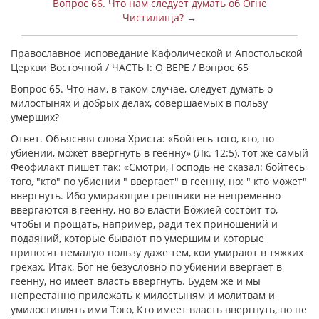
Вопрос 66. Что нам следует думать об Огне
Чистилища? →
Православное исповедание Кафолической и Апостольской
Церкви Восточной / ЧАСТЬ I: О ВЕРЕ / Вопрос 65
Вопрос 65. Что нам, в таком случае, следует думать о
милостынях и добрых делах, совершаемых в пользу
умерших?
Ответ. Объясняя слова Христа: «Бойтесь того, кто, по
убиении, может ввергнуть в геенну» (Лк. 12:5), тот же самый
Феофилакт пишет так: «Смотри, Господь не сказал: бойтесь
того, "кто" по убиении " ввергает" в геенну, но: " кто может"
ввергнуть. Ибо умирающие грешники не непременно
ввергаются в геенну, но во власти Божией состоит то,
чтобы и прощать, например, ради тех приношений и
подаяний, которые бывают по умершим и которые
приносят немалую пользу даже тем, кои умирают в тяжких
грехах. Итак, Бог не безусловно по убиении ввергает в
геенну, но имеет власть ввергнуть. Будем же и мы
непрестанно прилежать к милостыням и молитвам и
умилостивлять ими Того, Кто имеет власть ввергнуть, но не