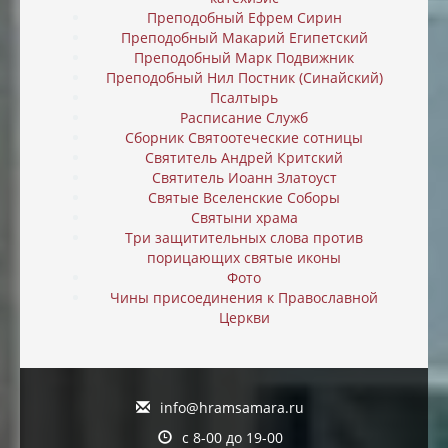
Преподобный Ефрем Сирин
Преподобный Макарий Египетский
Преподобный Марк Подвижник
Преподобный Нил Постник (Синайский)
Псалтырь
Расписание Служб
Сборник Святоотеческие сотницы
Святитель Андрей Критский
Святитель Иоанн Златоуст
Святые Вселенские Соборы
Святыни храма
Три защитительных слова против
порицающих святые иконы
Фото
Чины присоединения к Православной
Церкви
info@hramsamara.ru
с 8-00 до 19-00