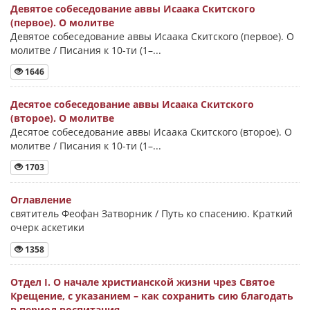
Девятое собеседование аввы Исаака Скитского
(первое). О молитве
Девятое собеседование аввы Исаака Скитского (первое). О
молитве / Писания к 10-ти (1–...
1646
Десятое собеседование аввы Исаака Скитского
(второе). О молитве
Десятое собеседование аввы Исаака Скитского (второе). О
молитве / Писания к 10-ти (1–...
1703
Оглавление
святитель Феофан Затворник / Путь ко спасению. Краткий
очерк аскетики
1358
Отдел I. О начале христианской жизни чрез Святое
Крещение, с указанием – как сохранить сию благодать
в период воспитания