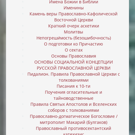
Имена Божии в Библии
Именины
Камень веры Православно-Кафолической
Восточной Церкви
Краткий очерк аскетики
Молитвы
Непогреши́мость (безошибочность)
О подготовки ко Причастию
О сектах
Основы Православия
ОСНОВЫ СОЦИАЛЬНОЙ КОНЦЕПЦИИ
РУССКОЙ ПРАВОСЛАВНОЙ ЦЕРКВИ
Пидалион. Правила Православной Церкви с
толкованиями
Писания к 10-ти
Поучения огласительные и
тайноводственные
Правила Святых Апостолов и Вселенских
соборов с толкованиями
Православно-догматическое Богословие /
митрополит Макарий (Булгаков)
Православный противосектантский
катехизис