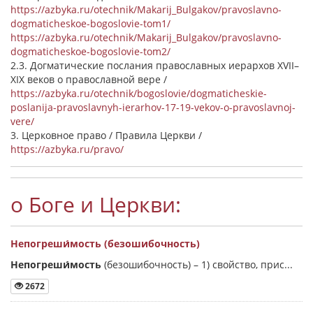
https://azbyka.ru/otechnik/Makarij_Bulgakov/pravoslavno-
dogmaticheskoe-bogoslovie-tom1/
https://azbyka.ru/otechnik/Makarij_Bulgakov/pravoslavno-
dogmaticheskoe-bogoslovie-tom2/
2.3. Догматические послания православных иерархов XVII–
XIX веков о православной вере /
https://azbyka.ru/otechnik/bogoslovie/dogmaticheskie-
poslanija-pravoslavnyh-ierarhov-17-19-vekov-o-pravoslavnoj-
vere/
3. Церковное право / Правила Церкви /
https://azbyka.ru/pravo/
о Боге и Церкви:
Непогреши́мость (безошибочность)
Непогреши́мость
(безошибочность) –
1) свойство, прис...
2672