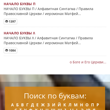
НАЧАЛО БУКВЫ Π
НАЧАЛО БУКВЫ Π / Алфавитная Синтагма / Правила
Православной Церкви / иеромонах Матфей...
1397
НАЧАЛО БУКВЫ Λ
НАЧАЛО БУКВЫ Λ / Алфавитная Синтагма / Правила
Православной Церкви / иеромонах Матфей...
1084
о Боге и Его Церкви...
Поиск по буквам:
А
Б
В
Г
Д
Е
Ж
З
И
Й
К
Л
М
Н
О
П
Р