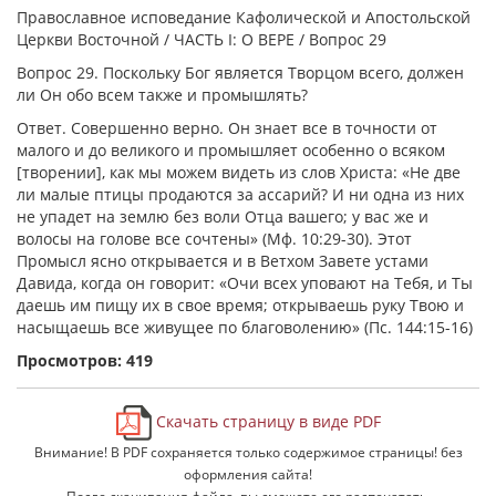
Православное исповедание Кафолической и Апостольской
Церкви Восточной / ЧАСТЬ I: О ВЕРЕ / Вопрос 29
Вопрос 29. Поскольку Бог является Творцом всего, должен
ли Он обо всем также и промышлять?
Ответ. Совершенно верно. Он знает все в точности от
малого и до великого и промышляет особенно о всяком
[творении], как мы можем видеть из слов Христа: «Не две
ли малые птицы продаются за ассарий? И ни одна из них
не упадет на землю без воли Отца вашего; у вас же и
волосы на голове все сочтены» (Мф. 10:29-30). Этот
Промысл ясно открывается и в Ветхом Завете устами
Давида, когда он говорит: «Очи всех уповают на Тебя, и Ты
даешь им пищу их в свое время; открываешь руку Твою и
насыщаешь все живущее по благоволению» (Пс. 144:15-16)
Просмотров: 419
Скачать страницу в виде PDF
Внимание! В PDF сохраняется только содержимое страницы! без
оформления сайта!