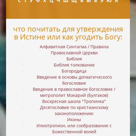
С
Т
У
Ф
Х
Ц
Ч
Ш
Щ
Ъ
Ы
Ь
Э
Ю
Я
что почитать для утверждения
в Истине или как угодить Богу:
Алфавитная Синтагма / Правила
Православной Церкви
Библия
Библия толкование
Богородица
Введение в основы догматического
богословия
Введение в православное богословие /
митрополит Макарий (Булгаков)
Воскресная школа "Тропинка"
Десятословие по христианскому
законоположению
Иконы
Илиотропион, или cообразование с
Божественной волей