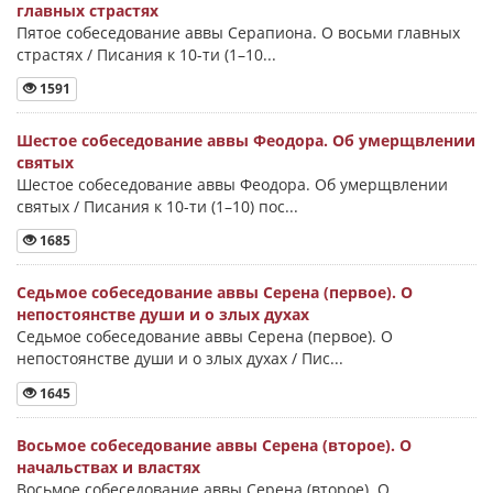
главных страстях
Пятое собеседование аввы Серапиона. О восьми главных
страстях / Писания к 10-ти (1–10...
1591
Шестое собеседование аввы Феодора. Об умерщвлении
святых
Шестое собеседование аввы Феодора. Об умерщвлении
святых / Писания к 10-ти (1–10) пос...
1685
Седьмое собеседование аввы Серена (первое). О
непостоянстве души и о злых духах
Седьмое собеседование аввы Серена (первое). О
непостоянстве души и о злых духах / Пис...
1645
Восьмое собеседование аввы Серена (второе). О
начальствах и властях
Восьмое собеседование аввы Серена (второе). О