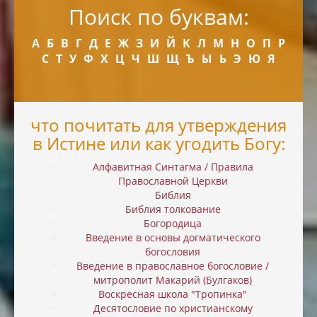
Поиск по буквам:
А
Б
В
Г
Д
Е
Ж
З
И
Й
К
Л
М
Н
О
П
Р
С
Т
У
Ф
Х
Ц
Ч
Ш
Щ
Ъ
Ы
Ь
Э
Ю
Я
что почитать для утверждения
в Истине или как угодить Богу:
Алфавитная Синтагма / Правила
Православной Церкви
Библия
Библия толкование
Богородица
Введение в основы догматического
богословия
Введение в православное богословие /
митрополит Макарий (Булгаков)
Воскресная школа "Тропинка"
Десятословие по христианскому