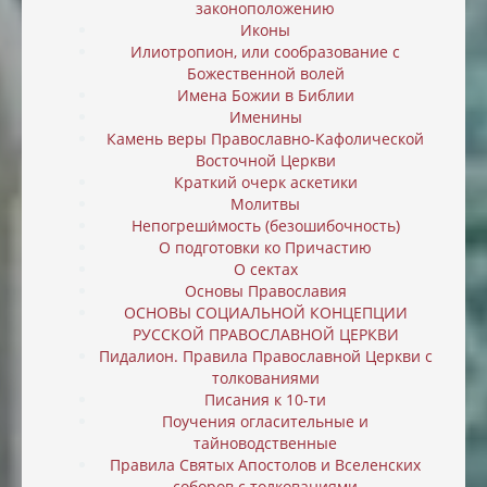
законоположению
Иконы
Илиотропион, или cообразование с
Божественной волей
Имена Божии в Библии
Именины
Камень веры Православно-Кафолической
Восточной Церкви
Краткий очерк аскетики
Молитвы
Непогреши́мость (безошибочность)
О подготовки ко Причастию
О сектах
Основы Православия
ОСНОВЫ СОЦИАЛЬНОЙ КОНЦЕПЦИИ
РУССКОЙ ПРАВОСЛАВНОЙ ЦЕРКВИ
Пидалион. Правила Православной Церкви с
толкованиями
Писания к 10-ти
Поучения огласительные и
тайноводственные
Правила Святых Апостолов и Вселенских
соборов с толкованиями