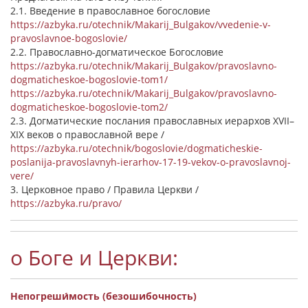
2.1. Введение в православное богословие
https://azbyka.ru/otechnik/Makarij_Bulgakov/vvedenie-v-
pravoslavnoe-bogoslovie/
2.2. Православно-догматическое Богословие
https://azbyka.ru/otechnik/Makarij_Bulgakov/pravoslavno-
dogmaticheskoe-bogoslovie-tom1/
https://azbyka.ru/otechnik/Makarij_Bulgakov/pravoslavno-
dogmaticheskoe-bogoslovie-tom2/
2.3. Догматические послания православных иерархов XVII–
XIX веков о православной вере /
https://azbyka.ru/otechnik/bogoslovie/dogmaticheskie-
poslanija-pravoslavnyh-ierarhov-17-19-vekov-o-pravoslavnoj-
vere/
3. Церковное право / Правила Церкви /
https://azbyka.ru/pravo/
о Боге и Церкви:
Непогреши́мость (безошибочность)