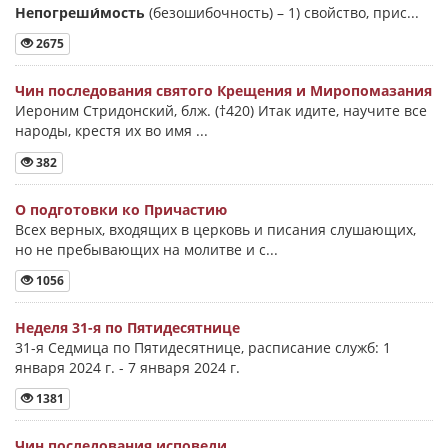
Непогреши́мость
(безошибочность) –
1) свойство, прис...
2675
Чин последования святого Крещения и Миропомазания
Иероним Стридонский, блж. (†420) Итак идите, научите все
народы, крестя их во имя ...
382
О подготовки ко Причастию
Всех верных, входящих в церковь и писания слушающих,
но не пребывающих на молитве и с...
1056
Неделя 31-я по Пятидесятнице
31-я Седмица по Пятидесятнице, расписание служб: 1
января 2024 г. - 7 января 2024 г.
1381
Чин последования исповеди