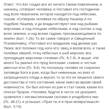
Ответ. Что Бог создал все из ничего Своим повелением, и
наконец, сотворил человека, и поставил его господином
над всем творением, которое находится под небесами,
сказав: «Сотворим человека по образу Нашему и по
подобию Нашему, и да владычествуют они над рыбами
морскими, и над птицами небесными, и над скотом, и над
всею землею, и над всеми гадами, пресмыкающимися по
земле» (Быт. 1:26). То же самое говорит и Священный
Псалмопевец: «Поставил его владыкою над делами рук
Твоих; всё положил под ноги его: овец и волов всех, и также
полевых зверей, птиц небесных и рыб морских, все,
преходящее морскими стезями» (Пс. 8:7-9). И выше: «Не
много Ты умалил его пред Ангелами: славою и честью
увенчал его» (Пс. 8:6). Но поскольку человек не сохранил
заповеди Бога в раю, когда был невинным, но взял от
запрещенного плода и вкусил, то за это он лишился своего
достоинства и того состояния, какое имел во время своей
невинности. Он был изгнан из рая и стал таким, каким его
описал Пророк: «Человек, будучи в чести, не уразумел,
сравнялся с несмысленными скотами и уподобился им»
(Пс. 48:21), и услышал: «Прах ты и в прах возвратишься»
(Быт. 3:19).