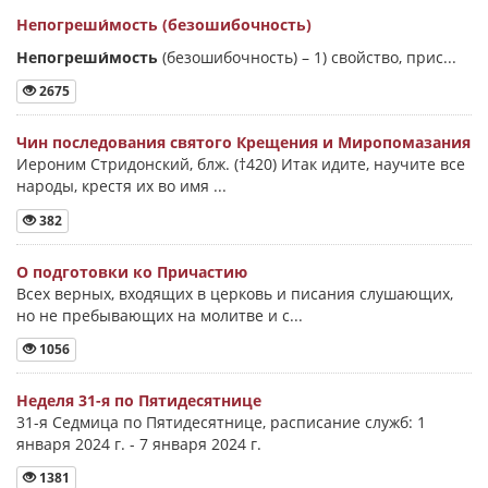
Непогреши́мость (безошибочность)
Непогреши́мость
(безошибочность) –
1) свойство, прис...
2675
Чин последования святого Крещения и Миропомазания
Иероним Стридонский, блж. (†420) Итак идите, научите все
народы, крестя их во имя ...
382
О подготовки ко Причастию
Всех верных, входящих в церковь и писания слушающих,
но не пребывающих на молитве и с...
1056
Неделя 31-я по Пятидесятнице
31-я Седмица по Пятидесятнице, расписание служб: 1
января 2024 г. - 7 января 2024 г.
1381