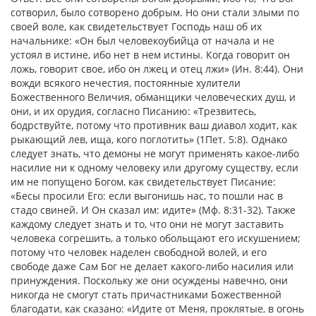
сотворил, было сотворено добрым. Но они стали злыми по
своей воле, как свидетельствует Господь наш об их
начальнике: «Он был человекоубийца от начала и не
устоял в истине, ибо нет в нем истины. Когда говорит он
ложь, говорит свое, ибо он лжец и отец лжи» (Ин. 8:44). Они
вожди всякого нечестия, постоянные хулители
Божественного Величия, обманщики человеческих душ, и
они, и их орудия, согласно Писанию: «Трезвитесь,
бодрствуйте, потому что противник ваш диавол ходит, как
рыкающий лев, ища, кого поглотить» (1Пет. 5:8). Однако
следует знать, что демоны не могут применять какое-либо
насилие ни к одному человеку или другому существу, если
им не попущено Богом, как свидетельствует Писание:
«Бесы просили Его: если выгонишь нас, то пошли нас в
стадо свиней. И Он сказал им: идите» (Мф. 8:31-32). Также
каждому следует знать и то, что они не могут заставить
человека согрешить, а только обольщают его искушением;
потому что человек наделен свободной волей, и его
свободе даже Сам Бог не делает какого-либо насилия или
принуждения. Поскольку же они осуждены навечно, они
никогда не смогут стать причастниками Божественной
благодати, как сказано: «Идите от Меня, проклятые, в огонь