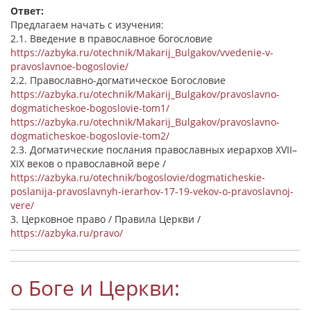
Ответ:
Предлагаем начать с изучения:
2.1. Введение в православное богословие
https://azbyka.ru/otechnik/Makarij_Bulgakov/vvedenie-v-
pravoslavnoe-bogoslovie/
2.2. Православно-догматическое Богословие
https://azbyka.ru/otechnik/Makarij_Bulgakov/pravoslavno-
dogmaticheskoe-bogoslovie-tom1/
https://azbyka.ru/otechnik/Makarij_Bulgakov/pravoslavno-
dogmaticheskoe-bogoslovie-tom2/
2.3. Догматические послания православных иерархов XVII–
XIX веков о православной вере /
https://azbyka.ru/otechnik/bogoslovie/dogmaticheskie-
poslanija-pravoslavnyh-ierarhov-17-19-vekov-o-pravoslavnoj-
vere/
3. Церковное право / Правила Церкви /
https://azbyka.ru/pravo/
о Боге и Церкви: