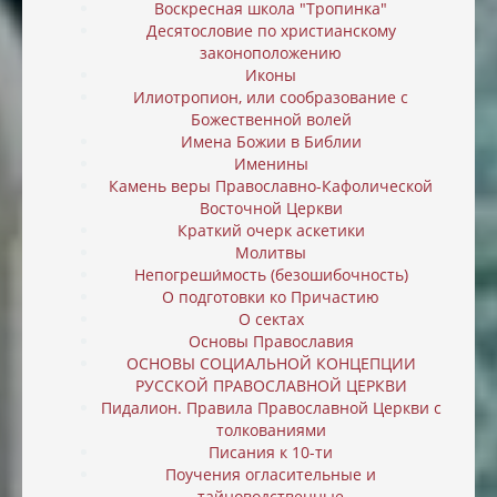
Воскресная школа "Тропинка"
Десятословие по христианскому
законоположению
Иконы
Илиотропион, или cообразование с
Божественной волей
Имена Божии в Библии
Именины
Камень веры Православно-Кафолической
Восточной Церкви
Краткий очерк аскетики
Молитвы
Непогреши́мость (безошибочность)
О подготовки ко Причастию
О сектах
Основы Православия
ОСНОВЫ СОЦИАЛЬНОЙ КОНЦЕПЦИИ
РУССКОЙ ПРАВОСЛАВНОЙ ЦЕРКВИ
Пидалион. Правила Православной Церкви с
толкованиями
Писания к 10-ти
Поучения огласительные и
тайноводственные