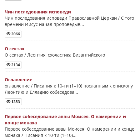
Чин последования исповеди
Чин последования исповеди Православной Церкви / С того
времени Иисус начал проповедыв...
2066
О сектах
О сектах / Леонтия, схоластика Византийского
2134
Оглавление
оглавление / Писания к 10-ти (1–10) посланным к епископу
Леонтию и Елладию собеседова...
1353
Первое собеседование аввы Моисея. О намерении и
конце монаха
Первое собеседование аввы Моисея. О намерении и конце
монаха / Писания к 10-ти (1–10)...