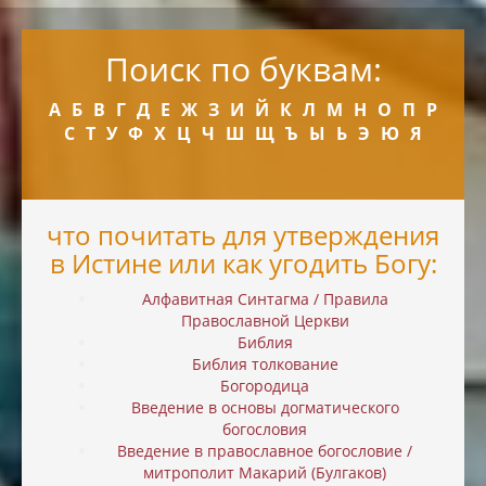
Поиск по буквам:
А
Б
В
Г
Д
Е
Ж
З
И
Й
К
Л
М
Н
О
П
Р
С
Т
У
Ф
Х
Ц
Ч
Ш
Щ
Ъ
Ы
Ь
Э
Ю
Я
что почитать для утверждения
в Истине или как угодить Богу:
Алфавитная Синтагма / Правила
Православной Церкви
Библия
Библия толкование
Богородица
Введение в основы догматического
богословия
Введение в православное богословие /
митрополит Макарий (Булгаков)