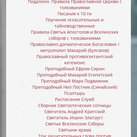
Пидалион. Правила Православной Церкви с
толкованиями
Писания к 10-ти
Поучения огласительные и
тайноводственные
Правила Святых Апостолов и Вселенских
соборов с толкованиями
Православно-догматическое Богословие /
митрополит Макарий (Булгаков)
Православный противосектантский
катехизис
Преподобный Ефрем Сирин
Преподобный Макарий Египетский
Преподобный Марк Подвижник
Преподобный Нил Постник (Синайский)
Псалтырь
Расписание Служб
Сборник Святоотеческие сотницы
Святитель Андрей Критский
Святитель Иоанн Златоуст
Святые Вселенские Соборы
Святыни храма
Три защитительных слова против