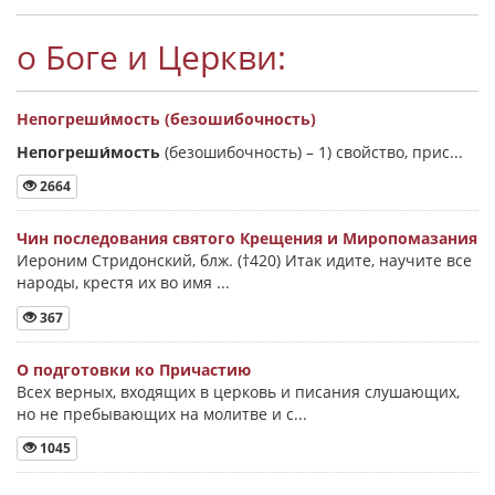
о Боге и Церкви:
Непогреши́мость (безошибочность)
Непогреши́мость
(безошибочность) –
1) свойство, прис...
2664
Чин последования святого Крещения и Миропомазания
Иероним Стридонский, блж. (†420) Итак идите, научите все
народы, крестя их во имя ...
367
О подготовки ко Причастию
Всех верных, входящих в церковь и писания слушающих,
но не пребывающих на молитве и с...
1045