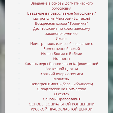
Введение в основы догматического
богословия
Введение в православное богословие /
митрополит Макарий (Булгаков)
Воскресная школа "Тропинка"
Десятословие по христианскому
законоположению
Иконы
Илиотропион, или cообразование с
Божественной волей
Имена Божии в Библии
Именины
Камень веры Православно-Кафолической
Восточной Церкви
Краткий очерк аскетики
Молитвы
Непогреши́мость (безошибочность)
О подготовки ко Причастию
О сектах
Основы Православия
ОСНОВЫ СОЦИАЛЬНОЙ КОНЦЕПЦИИ
РУССКОЙ ПРАВОСЛАВНОЙ ЦЕРКВИ