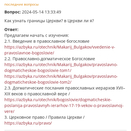
последние вопросы
Вопрос:
2024-05-14 13:33:49
Как узнать границы Церкви? в Церкви ли я?
Ответ:
Предлагаем начать с изучения:
2.1. Введение в православное богословие
https://azbyka.ru/otechnik/Makarij_Bulgakov/vvedenie-v-
pravoslavnoe-bogoslovie/
2.2. Православно-догматическое Богословие
https://azbyka.ru/otechnik/Makarij_Bulgakov/pravoslavno-
dogmaticheskoe-bogoslovie-tom1/
https://azbyka.ru/otechnik/Makarij_Bulgakov/pravoslavno-
dogmaticheskoe-bogoslovie-tom2/
2.3. Догматические послания православных иерархов XVII–
XIX веков о православной вере /
https://azbyka.ru/otechnik/bogoslovie/dogmaticheskie-
poslanija-pravoslavnyh-ierarhov-17-19-vekov-o-pravoslavnoj-
vere/
3. Церковное право / Правила Церкви /
https://azbyka.ru/pravo/