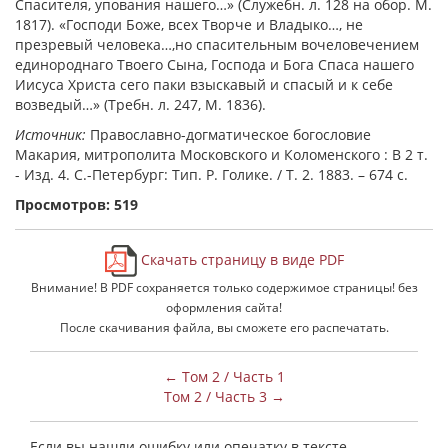
Спасителя, упования нашего…» (Служебн. л. 128 на обор. М.
1817). «Господи Боже, всех Творче и Владыко…, не
презревый человека…,но спасительным вочеловечением
единороднаго Твоего Сына, Господа и Бога Спаса нашего
Иисуса Христа сего паки взыскавый и спасый и к себе
возведый…» (Требн. л. 247, М. 1836).
Источник:
Православно-догматическое богословие
Макария, митрополита Московского и Коломенского : В 2 т.
- Изд. 4. С.-Петербург: Тип. Р. Голике. / Т. 2. 1883. – 674 с.
Просмотров: 519
Скачать страницу в виде PDF
Внимание! В PDF сохраняется только содержимое страницы! без
оформления сайта!
После скачивания файла, вы сможете его распечатать.
← Том 2 / Часть 1
Том 2 / Часть 3 →
Если вы нашли ошибку или опечатку в тексте