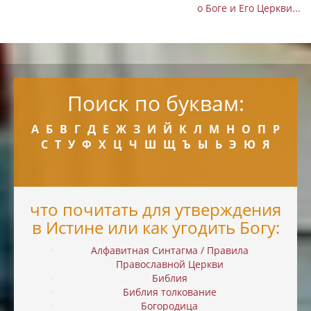
о Боге и Его Церкви...
Поиск по буквам:
А
Б
В
Г
Д
Е
Ж
З
И
Й
К
Л
М
Н
О
П
Р
С
Т
У
Ф
Х
Ц
Ч
Ш
Щ
Ъ
Ы
Ь
Э
Ю
Я
что почитать для утверждения
в Истине или как угодить Богу:
Алфавитная Синтагма / Правила
Православной Церкви
Библия
Библия толкование
Богородица