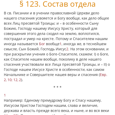
§ 123. Состав отдела
В св. Писании и в учении православной Церкви дело
нашего спасения усвояется и Богу вообще, как дело общее
всех Лиц пресвятой Троицы; и – в особенности Сыну
Божию, Господу нашему Иисусу Христу, который для
совершения этого дела сходил на землю, воплотился,
пострадал и умер на кресте. Потому и Спасителем нашим
иногда называется
Бог
вообще
1
, иногда же, в теснейшем
смысле, Сын Божий, Господь Иисус
2
. На этом основании, и
при раскрытии учения о Боге-Спасителе, скажем: I) о Боге,
как Спасителе нашем вообще, поколику в деле нашего
спасения участвовали все Лица пресвятой Троицы, и – II) о
Господе нашем Иисусе Христе в особенности, как самом
Начальнике и Совершителе нашея веры и спасения (
Евр.
2, 10; 12, 2
).
* * *
1
Например: Единому премудрому Богу и Спасу нашему,
Иисусом Христом Господем нашим, слава и величие,
держава и власть прежде всего века, и ныне, и вo вся веки