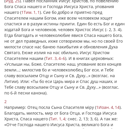
(
Иуд. 25
). Павел посланник Иисус Христов, по повелению
Бога Спаса нашего и Господа Иисуса Христа, упования
нашего (
1Тим. 1, 1
). Сие бо добро и приятно пред
Спасителем нашим Богом, иже всем человеком хощет
спастися и в разум истины приити. Един бо есть Бог и един
ходатай Бога и человеков, человек Христос Иисус (- 2, 3. 4).
Егда благодать и человеколюбие явися Спаса нашего Бога,
не от дел праведных,
ихже
сотворихом мы, но no своей Его
милости спасе нас банею пакибытия и обновления Духа
Святаго, Еюже излия на нас обильно, Иисус Христом
Спасителем нашим (
Тит. 3, 4–6
). И в книгах церковных:
«Услыши ны, Боже, Спасителю наш, упование всех концев
земли…; милостив бо и человеколюбец Бог еси, и Тебе
славу возсылаем Отцу и Сыну и Св. Духу…» (возглас. на
Литии). Или: «Ты бо еси Царь мира и Спас душ наших, и
Тебе славу возсылаем Отцу и Сыну и Св. Духу…» (возглас.
по 6-й песни канона).
2
Например: Отец посла Сына Спасителя мiру (
1Иоан. 4, 14
).
Благодать, милость, мир от Бога Отца, и Господа Иисуса
Христа, Спаса нашего (
Тит. 1, 4
; снес. 2, 13; 3, 6). А так же:
«Отче Господа нашего Иисуса Христа, великаго Бога и