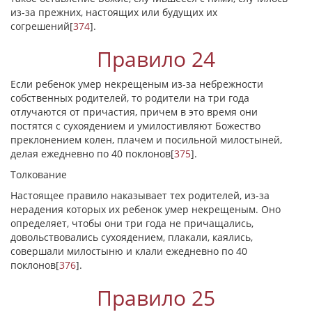
из-за прежних, настоящих или будущих их
согрешений
[
374
]
.
Правило 24
Если ребенок умер некрещеным из-за небрежности
собственных родителей, то родители на три года
отлучаются от причастия, причем в это время они
постятся с сухоядением и умилостивляют Божество
преклонением колен, плачем и посильной милостыней,
делая ежедневно по 40 поклонов
[
375
]
.
Толкование
Настоящее правило наказывает тех родителей, из-за
нерадения которых их ребенок умер некрещеным. Оно
определяет, чтобы они три года не причащались,
довольствовались сухоядением, плакали, каялись,
совершали милостыню и клали ежедневно по 40
поклонов
[
376
]
.
Правило 25