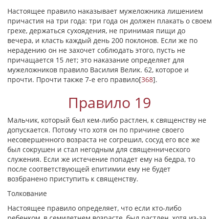
Настоящее правило наказывает мужеложника лишением
причастия на три года: три года он должен плакать о своем
грехе, держаться сухоядения, не принимая пищи до
вечера, и класть каждый день 200 поклонов. Если же по
нерадению он не захочет соблюдать этого, пусть не
причащается 15 лет; это наказание определяет для
мужеложников правило Василия Велик. 62, которое и
прочти. Прочти также 7-е его правило
[
368
]
.
Правило 19
Мальчик, который был кем-либо растлен, к священству не
допускается. Потому что хотя он по причине своего
несовершенного возраста не согрешил, сосуд его все же
был сокрушен и стал негодным для священнического
служения. Если же истечение попадет ему на бедра, то
после соответствующей епитимии ему не будет
возбранено приступить к священству.
Толкование
Настоящее правило определяет, что если кто-либо
ребенком, в семилетнем возрасте, был растлен, хотя из-за