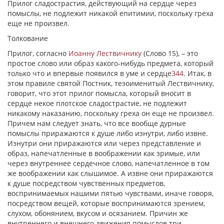
Прилог сладострастия, действующий на сердце через
помыслы, не подлежит никакой епитимии, поскольку греха
еще не произвел.
Толкование
Прилог, согласно
Иоанну Лествичнику
(Слово 15), – это
простое слово или образ какого-нибудь предмета, который
только что и впервые появился в уме и сердце
344
. Итак, в
этом правиле святой Постник, тезоименитый Лествичнику,
говорит, что этот прилог помысла, который вносит в
сердце некое плотское сладострастие, не подлежит
никакому наказанию, поскольку греха он еще не произвел.
Причем нам следует знать, что все вообще дурные
помыслы приражаются к душе либо изнутри, либо извне.
Изнутри они приражаются или через представление и
образ, напечатленные в воображении как зримые, или
через внутреннее сердечное слово, напечатленное в том
же воображении как слышимое. А извне они приражаются
к душе посредством чувственных предметов,
воспринимаемых нашими пятью чувствами, иначе говоря,
посредством вещей, которые воспринимаются зрением,
слухом, обонянием, вкусом и осязанием. Причин же
внутреннего и внешнего движения помыслов три.