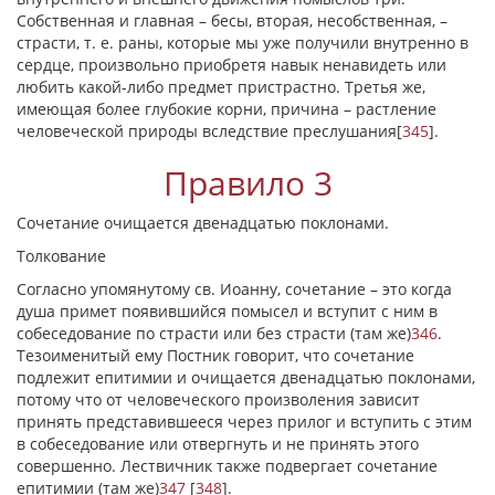
Собственная и главная – бесы, вторая, несобственная, –
страсти, т. е. раны, которые мы уже получили внутренно в
сердце, произвольно приобретя навык ненавидеть или
любить какой-либо предмет пристрастно. Третья же,
имеющая более глубокие корни, причина – растление
человеческой природы вследствие преслушания
[
345
]
.
Правило 3
Сочетание очищается двенадцатью поклонами.
Толкование
Согласно упомянутому св. Иоанну, сочетание – это когда
душа примет появившийся помысел и вступит с ним в
собеседование по страсти или без страсти (там же)
346
.
Тезоименитый ему Постник говорит, что сочетание
подлежит епитимии и очищается двенадцатью поклонами,
потому что от человеческого произволения зависит
принять представившееся через прилог и вступить с этим
в собеседование или отвергнуть и не принять этого
совершенно. Лествичник также подвергает сочетание
епитимии (там же)
347
[
348
]
.