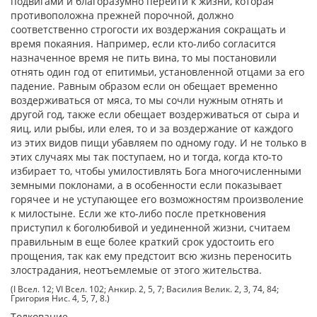
подвигами и благоразумно перейти к жизни, которая
противоположна прежней порочной, должно
соответственно строгости их воздержания сокращать и
время покаяния. Например, если кто-либо согласится
назначенное время не пить вина, то мы постановили
отнять один год от епитимьи, установленной отцами за его
падение. Равным образом если он обещает временно
воздерживаться от мяса, то мы сочли нужным отнять и
другой год, также если обещает воздерживаться от сыра и
яиц, или рыбы, или елея, то и за воздержание от каждого
из этих видов пищи убавляем по одному году. И не только в
этих случаях мы так поступаем, но и тогда, когда кто-то
избирает то, чтобы умилостивлять Бога многочисленными
земными поклонами, а в особенности если показывает
горячее и не уступающее его возможностям произволение
к милостыне. Если же кто-либо после преткновения
приступил к боголюбивой и уединенной жизни, считаем
правильным в еще более краткий срок удостоить его
прощения, так как ему предстоит всю жизнь переносить
злострадания, неотъемлемые от этого жительства.
(I Всел. 12; VI Всел. 102; Анкир. 2, 5, 7; Василия Велик. 2, 3, 74, 84;
Григория Нис. 4, 5, 7, 8.)
Толкование