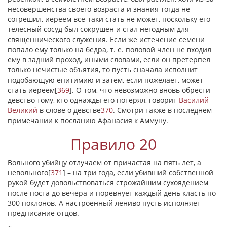
несовершенства своего возраста и знания тогда не
согрешил, иереем все-таки стать не может, поскольку его
телесный сосуд был сокрушен и стал негодным для
священнического служения. Если же истечение семени
попало ему только на бедра, т. е. половой член не входил
ему в задний проход, иными словами, если он претерпел
только нечистые объятия, то пусть сначала исполнит
подобающую епитимию и затем, если пожелает, может
стать иереем
[
369
]
. О том, что невозможно вновь обрести
девство тому, кто однажды его потерял, говорит
Василий
Великий
в слове о девстве
370
. Смотри также в последнем
примечании к посланию Афанасия к Аммуну.
Правило 20
Вольного убийцу отлучаем от причастая на пять лет, а
невольного
[
371
]
– на три года, если убивший собственной
рукой будет довольствоваться строжайшим сухоядением
после поста до вечера и поревнует каждый день класть по
300 поклонов. А настроенный лениво пусть исполняет
предписание отцов.