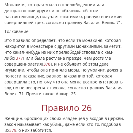
Монахиня, которая знала о прелюбодеянии или
деторастлении других и не объявила об этом
настоятельнице, получает епитимию, равную епитимии
совершившей грех, согласно правилу Василия Велик. 71.
Толкование
Это правило определяет, что если та монахиня, которая
находится в монастыре с другими монахинями, заметит,
что какая-нибудь из них прелюбодействовала с кем-
либо
[
377
]
или была растлена прежде, чем достигла
совершеннолетия
[
378
]
, и не объявит об этом деле
игумении, чтобы она приняла меры, но умолчит, должна
понести наказание, равное наказанию той, которая
совершила это, потому что она могла воспрепятствовать
злу, но не воспрепятствовала, согласно правилу Василия
Велик. 71. Прочти также Анкир. 25.
Правило 26
Женщин, бросающих своих младенцев у входов в церкви,
закон наказывает как убийц, даже если кто-то, подобрав
их
379
, о них заботится.