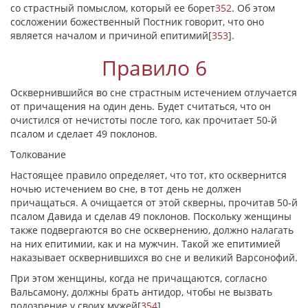
со страстный помыслом, который ее борет
352
. Об этом
сосложении божественный Постник говорит, что оно
является началом и причиной епитимий
[
353
]
.
Правило 6
Осквернившийся во сне страстным истечением отлучается
от причащения на один день. Будет считаться, что он
очистился от нечистоты после того, как прочитает 50-й
псалом и сделает 49 поклонов.
Толкование
Настоящее правило определяет, что тот, кто осквернится
ночью истечением во сне, в тот день не должен
причащаться. А очищается от этой скверны, прочитав 50-й
псалом Давида и сделав 49 поклонов. Поскольку женщины
также подвергаются во сне осквернению, должно налагать
на них епитимии, как и на мужчин. Такой же епитимией
наказывает осквернившихся во сне и великий Варсонофий.
При этом женщины, когда не причащаются, согласно
Вальсамону, должны брать антидор, чтобы не вызвать
подозрение у своих мужей
[
354
]
.