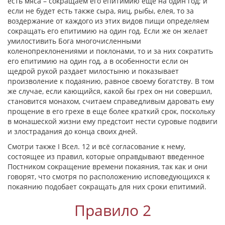
есть мяса – сокращаем его епитимию еще на один год; и
если не будет есть также сыра, яиц, рыбы, елея, то за
воздержание от каждого из этих видов пищи определяем
сокращать его епитимию на один год. Если же он желает
умилостивить Бога многочисленными
коленопреклонениями и поклонами, то и за них сократить
его епитимию на один год, а в особенности если он
щедрой рукой раздает милостыню и показывает
произволение к подаянию, равное своему богатству. В том
же случае, если кающийся, какой бы грех он ни совершил,
становится монахом, считаем справедливым даровать ему
прощение в его грехе в еще более краткий срок, поскольку
в монашеской жизни ему предстоит нести суровые подвиги
и злострадания до конца своих дней.
Смотри также I Всел. 12 и всё согласование к нему,
состоящее из правил, которые оправдывают введенное
Постником сокращение времени покаяния, так как и они
говорят, что смотря по расположению исповедующихся к
покаянию подобает сокращать для них сроки епитимий.
Правило 2