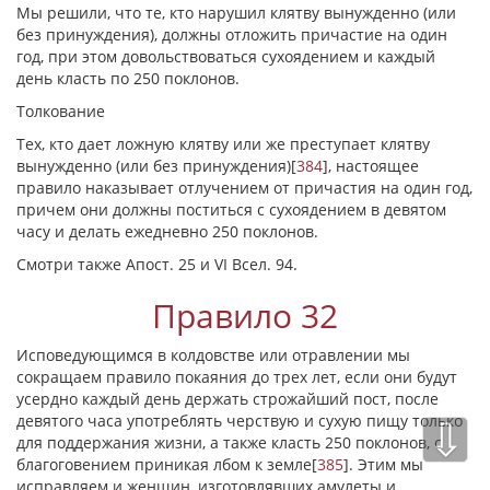
Мы решили, что те, кто нарушил клятву вынужденно (или
без принуждения), должны отложить причастие на один
год, при этом довольствоваться сухоядением и каждый
день класть по 250 поклонов.
Толкование
Тех, кто дает ложную клятву или же преступает клятву
вынужденно (или без принуждения)
[
384
]
, настоящее
правило наказывает отлучением от причастия на один год,
причем они должны поститься с сухоядением в девятом
часу и делать ежедневно 250 поклонов.
Смотри также Апост. 25 и VI Всел. 94.
Правило 32
Исповедующимся в колдовстве или отравлении мы
сокращаем правило покаяния до трех лет, если они будут
усердно каждый день держать строжайший пост, после
девятого часа употреблять черствую и сухую пищу только
⇩
для поддержания жизни, а также класть 250 поклонов, с
благоговением приникая лбом к земле
[
385
]
. Этим мы
исправляем и женщин, изготовлявших амулеты и