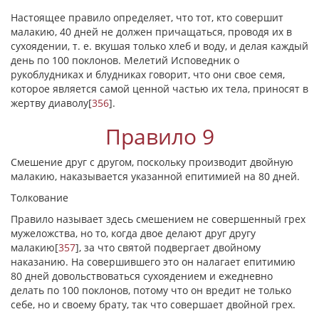
Настоящее правило определяет, что тот, кто совершит
малакию, 40 дней не должен причащаться, проводя их в
сухоядении, т. е. вкушая только хлеб и воду, и делая каждый
день по 100 поклонов. Мелетий Исповедник о
рукоблудниках и блудниках говорит, что они свое семя,
которое является самой ценной частью их тела, приносят в
жертву диаволу
[
356
]
.
Правило 9
Смешение друг с другом, поскольку производит двойную
малакию, наказывается указанной епитимией на 80 дней.
Толкование
Правило называет здесь смешением не совершенный грех
мужеложства, но то, когда двое делают друг другу
малакию
[
357
]
, за что святой подвергает двойному
наказанию. На совершившего это он налагает епитимию
80 дней довольствоваться сухоядением и ежедневно
делать по 100 поклонов, потому что он вредит не только
себе, но и своему брату, так что совершает двойной грех.