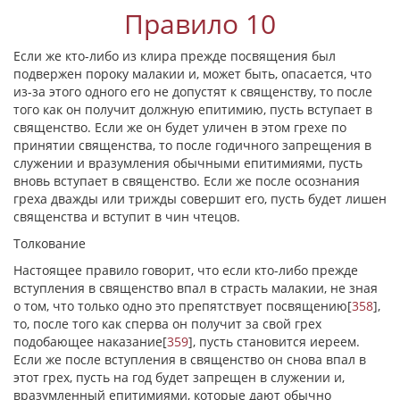
Правило 10
Если же кто-либо из клира прежде посвящения был
подвержен пороку малакии и, может быть, опасается, что
из-за этого одного его не допустят к священству, то после
того как он получит должную епитимию, пусть вступает в
священство. Если же он будет уличен в этом грехе по
принятии священства, то после годичного запрещения в
служении и вразумления обычными епитимиями, пусть
вновь вступает в священство. Если же после осознания
греха дважды или трижды совершит его, пусть будет лишен
священства и вступит в чин чтецов.
Толкование
Настоящее правило говорит, что если кто-либо прежде
вступления в священство впал в страсть малакии, не зная
о том, что только одно это препятствует посвящению
[
358
]
,
то, после того как сперва он получит за свой грех
подобающее наказание
[
359
]
, пусть становится иереем.
Если же после вступления в священство он снова впал в
этот грех, пусть на год будет запрещен в служении и,
вразумленный епитимиями, которые дают обычно