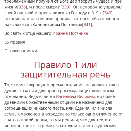
треблаженный получил от Бога дар творить чудеса и при
жизни
[
338
]
, и после смерти
[
339
]
. Он непорочно управлял
своей паствой и преставился ко Господу в 619 г.
[
340
]
,
оставив нам настоящие правила, которые обыкновенно
называются «Канониконом Постника»
[
341
]
.
Во святых отца нашего
Иоанна Постника
35 правил
С толкованиями
Правило 1 или
защитительная речь
То, что мы сокращаем время покаяния, не должно, как я
думаю, казаться для право рассуждающих лишенным
основания. Ведь если ни
Василием Великим
, ни более
древними божественными отцами не назначено для
согрешивших никакого поста, или бдения, или числа
земных поклонов, а определено только одно отлучение от
святого приобщения, то мы решили, что для тех, кто
истинно кается, стремится сокрушить плоть суровыми