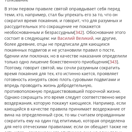
В этом первом правиле святой оправдывает себя перед
теми, кто, например, стал бы упрекать его за то, что он
сократил время покаяния, и говорит, что для разумных и
рассудительных это сокращение не покажется
необоснованным и безрассудным
[
342
]
. Обоснование этого
состоит в следующем: ни
Василий Великий
, ни другие,
более древние, отцы не предписали для кающихся
покаянных подвигов и не установили правил о посте,
бдении или поклонах, но в качестве наказания определили
только одно лишение божественного приобщения
[
343
]
.
Поэтому, говорит святой, мы сочли разумным сократить
время покаяния для тех, кто истинно кается, проявляет
готовность изнурять свою плоть суровыми подвигами и
впредь проводить жизнь добродетельную,
противоположную предшествовавшей порочной жизни.
Однако сокращать это время следует соответственно мере
воздержания, которую покажут кающиеся. Например, если
кающийся в качестве правила принимает воздержание от
вина на определенный срок, то мы считаем оправданным
сократить ему на один год епитимью, которая определена
для него отеческими правилами; если он обещает также не