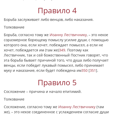
Правило 4
Борьба заслуживает либо венцов, либо наказания.
Толкование
Борьба, согласно тому же
Иоанну Лествичнику
, – это некое
соразмерное борющему помыслу усилие души, с помощью
которого она, если хочет, побеждает помысел, а если не
хочет, побеждается им (там же)
349
. Поэтому как
Лествичник, так и сей божественный Постник говорят, что
эта борьба бывает причиной того, что душа либо получает
венцы, если победит лукавый помысел, либо принимает
муку и наказание, если будет побеждена им
350
[
351
]
.
Правило 5
Сосложение – причина и начало епитимий.
Толкование
Сосложение, согласно тому же
Иоанну Лествичнику
(там
же), – это некое соединенное с услаждением согласие души