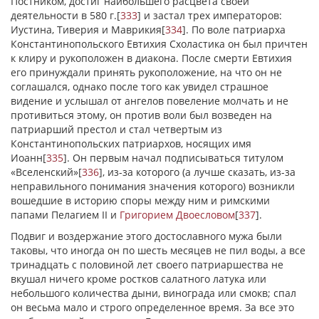
Постником, достиг наибольшего расцвета своей
деятельности в 580 г.
[
333
]
и застал трех императоров:
Иустина, Тиверия и Маврикия
[
334
]
. По воле патриарха
Константинопольского Евтихия Схоластика он был причтен
к клиру и рукоположен в диакона. После смерти Евтихия
его принуждали принять рукоположение, на что он не
соглашался, однако после того как увидел страшное
видение и услышал от ангелов повеление молчать и не
противиться этому, он против воли был возведен на
патриарший престол и стал четвертым из
Константинопольских патриархов, носящих имя
Иоанн
[
335
]
. Он первым начал подписываться титулом
«Вселенский»
[
336
]
, из-за которого (а лучше сказать, из-за
неправильного понимания значения которого) возникли
вошедшие в историю споры между ним и римскими
папами Пелагием II и
Григорием Двоесловом
[
337
]
.
Подвиг и воздержание этого достославного мужа были
таковы, что иногда он по шесть месяцев не пил воды, а все
тринадцать с половиной лет своего патриаршества не
вкушал ничего кроме ростков салатного латука или
небольшого количества дыни, винограда или смокв; спал
он весьма мало и строго определенное время. За все это