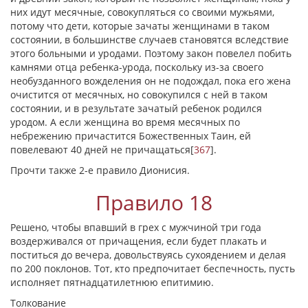
них идут месячные, совокупляться со своими мужьями,
потому что дети, которые зачаты женщинами в таком
состоянии, в большинстве случаев становятся вследствие
этого больными и уродами. Поэтому закон повелел побить
камнями отца ребенка-урода, поскольку из-за своего
необузданного вожделения он не подождал, пока его жена
очистится от месячных, но совокупился с ней в таком
состоянии, и в результате зачатый ребенок родился
уродом. А если женщина во время месячных по
небрежению причастится Божественных Таин, ей
повелевают 40 дней не причащаться
[
367
]
.
Прочти также 2-е правило Дионисия.
Правило 18
Решено, чтобы впавший в грех с мужчиной три года
воздерживался от причащения, если будет плакать и
поститься до вечера, довольствуясь сухоядением и делая
по 200 поклонов. Тот, кто предпочитает беспечность, пусть
исполняет пятнадцатилетнюю епитимию.
Толкование