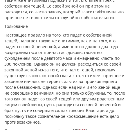
Таким же епитимиям подлежит и тот, кто впал в грех с
собственной тещей. Со своей женой он при этом не
расходится, согласно закону, который гласит: «Изначально
прочное не теряет силы от случайных обстоятельств».
Толкование
Настоящее правило на того, кто падет с собственной
тещей, налагает такую же епитимию, как и на того, кто
падет со своей невесткой, а именно: он должен два года
воздерживаться от причастия, довольствоваться
сухоядением после девятого часа и ежедневно класть по
300 поклонов. Однако он не должен расходиться со своей
законной женой из-за того, что пал с тещей, поскольку
существует закон, который гласит: то, что имеет прочное и
законное начало, не теряет силы из-за произошедшего
после беззакония. Однако если над ним и его женой еще
не совершено венчания, но они только обручены, то, после
того как он падет со своей тещей или другим родственным
лицом своей жены, пусть расходится со своей невестой и
брак пусть не совершается, как говорит Властарь и др.,
поскольку такое сознательное кровосмешение есть дело
противозаконное.