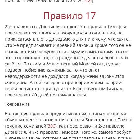
Смотри также толкование Анкир. 25
[
365
]
.
Правило 17
2-е правило св. Дионисия, а также 7-е правило Тимофея
повелевают женщинам, находящимся в очищении, не
прикасаться вплоть до седьмого дня ни к чему, что свято.
Это же предписывает и древний закон, а кроме того он не
позволяет им совокупляться с мужчинами, потому что от
этого происходит то, что рожденное делается больным и
слабым. Поэтому и божественный Моисей отца урода
подверг побиению камнями за то, что он от
невоздержности не дождался, когда у жены закончится
очищение. А той, которая с пренебрежением во время
своей нечистоты приступила к Божественным Тайнам,
повелевают 40 дней не причащаться.
Толкование
Настоящее правило предписывает женщинам во время
обычных месячных не причащаться Божественных Таин в
течение семи дней
[
366
]
, как повелевают и 2-е правило
Дионисия, и 7-е правило Тимофея. Того же самого требует
и древний закон, который не позволяет женщинам, пока у