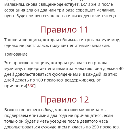
малакиям, снова священнодействует. Если же и после
осознания зла он два или три раза совершит малакию,
пусть будет лишен священства и низведен в чин чтеца.
Правило 11
Так же и женщина, которая обнимала и трогала мужчину,
однако не растлилась, получает епитимию малакии.
Толкование
Это правило женщину, которая целовала и трогала
мужчину, подвергает епитимии за малакию: она должна 40
дней довольствоваться сухоядением и в каждый из этих
дней делать по 100 поклонов, воздерживаясь от
причастия
[
360
]
.
Правило 12
Всякого впавшего в блуд монаха или мирянина мы
подвергаем епитимии два года не причащаться, если
только он будет иметь усердие после девятого часа
довольствоваться сухоядением и класть по 250 поклонов.