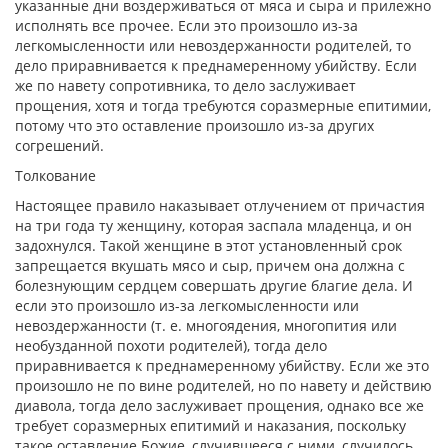
указанные дни воздерживаться от мяса и сыра и прилежно
исполнять все прочее. Если это произошло из-за
легкомысленности или невоздержанности родителей, то
дело приравнивается к преднамеренному убийству. Если
же по навету сопротивника, то дело заслуживает
прощения, хотя и тогда требуются соразмерные епитимии,
потому что это оставление произошло из-за других
согрешений.
Толкование
Настоящее правило наказывает отлучением от причастия
на три года ту женщину, которая заспала младенца, и он
задохнулся. Такой женщине в этот установленный срок
запрещается вкушать мясо и сыр, причем она должна с
болезнующим сердцем совершать другие благие дела. И
если это произошло из-за легкомысленности или
невоздержанности (т. е. многоядения, многопития или
необузданной похоти родителей), тогда дело
приравнивается к преднамеренному убийству. Если же это
произошло не по вине родителей, но по навету и действию
диавола, тогда дело заслуживает прощения, однако все же
требует соразмерных епитимий и наказания, поскольку
такое оставление Божие, случившееся с ними, случилось