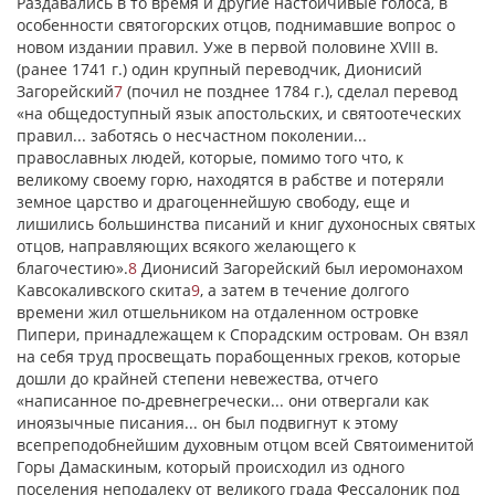
Раздавались в то время и другие настойчивые голоса, в
особенности святогорских отцов, поднимавшие вопрос о
новом издании правил. Уже в первой половине XVIII в.
(ранее 1741 г.) один крупный переводчик, Дионисий
Загорейский
7
(почил не позднее 1784 г.), сделал перевод
«на общедоступный язык апостольских, и святоотеческих
правил... заботясь о несчастном поколении...
православных людей, которые, помимо того что, к
великому своему горю, находятся в рабстве и потеряли
земное царство и драгоценнейшую свободу, еще и
лишились большинства писаний и книг духоносных святых
отцов, направляющих всякого желающего к
благочестию».
8
Дионисий Загорейский был иеромонахом
Кавсокаливского скита
9
, а затем в течение долгого
времени жил отшельником на отдаленном островке
Пипери, принадлежащем к Спорадским островам. Он взял
на себя труд просвещать порабощенных греков, которые
дошли до крайней степени невежества, отчего
«написанное по-древнегречески... они отвергали как
иноязычные писания... он был подвигнут к этому
всепреподобнейшим духовным отцом всей Святоименитой
Горы Дамаскиным, который происходил из одного
поселения неподалеку от великого града Фессалоник под