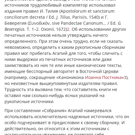
источников трудолюбивый компилятор использовал
издания правил И. Тилия (Apostolorum et sanctorum
conciliorum decreta / Ed.
J. Tilius.
Parisiis, 1540) и Г.
Беверегия (Συνοδικόν, sive Pandectae Canonum... / Ed.
G.
Beveregius.
T. 1–2. Oxonii, 1672)
2
. Об использовании других
печатных источников нельзя утверждать ничего
определенного. При этом очень трудно, если не сказать
невозможно, определить к каким рукописным сборникам
правил мог прибегать Агапий для того, чтобы сличить с
ними выдержки из печатных источников или даже
заимствовать из них те или иные канонические тексты,
имеющие бесспорный авторитет в Восточной Церкви
(например, сокращение «Каноникона
Иоанна Постника
»
3
),
но неизвестные вышеупомянутым издателям правил.
Трудность эта вызвана тем, что составитель книги не
оставил нам сколько-нибудь ясных указаний на
рукописные источники.
При составлении «Собрания» Агапий намеревался
использовать исключительно надежные источники, что он
особо подчеркивает в предисловии к своему сборнику. И
действительно, он относится к этим источникам с
исключительным уважением, не позволяя себе