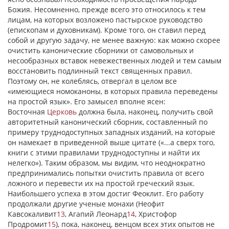
Божия. Несомненно, прежде всего это относилось к тем
лицам, на которых возложено пастырское руководство
(епископам и духовникам). Кроме того, он ставил перед
собой и другую задачу, не менее важную: как можно скорее
очистить канонические сборники от самовольных и
несообразных вставок невежественных людей и тем самым
восстановить подлинный текст священных правил.
Поэтому он, не колеблясь, отвергал в целом все
«имеющиеся номоканоны, в которых правила переведены
на простой язык». Его замысел вполне ясен:
Восточная
Церковь
должна была, наконец, получить свой
авторитетный канонический сборник, составленный по
примеру труднодоступных западных изданий, на которые
он намекает в приведенной выше цитате («...а сверх того,
книги с этими правилами труднодоступны и найти их
нелегко»). Таким образом, мы видим, что неоднократно
предпринимались попытки очистить правила от всего
ложного и перевести их на простой греческий язык.
Наибольшего успеха в этом достиг Феоклит. Его работу
продолжали другие ученые монахи (Неофит
Кавсокаливит
13
, Агапий Леонард
14
, Христофор
Продромит
15
), пока, наконец, венцом всех этих опытов не