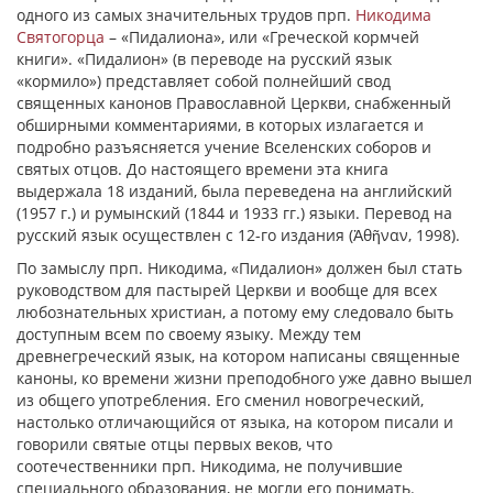
одного из самых значительных трудов прп.
Никодима
Святогорца
– «Пидалиона», или «Греческой кормчей
книги». «Пидалион» (в переводе на русский язык
«кормило») представляет собой полнейший свод
священных канонов Православной Церкви, снабженный
обширными комментариями, в которых излагается и
подробно разъясняется учение Вселенских соборов и
святых отцов. До настоящего времени эта книга
выдержала 18 изданий, была переведена на английский
(1957 г.) и румынский (1844 и 1933 гг.) языки. Перевод на
русский язык осуществлен с 12-го издания (Ἀθῆναν, 1998).
По замыслу прп. Никодима, «Пидалион» должен был стать
руководством для пастырей Церкви и вообще для всех
любознательных христиан, а потому ему следовало быть
доступным всем по своему языку. Между тем
древнегреческий язык, на котором написаны священные
каноны, ко времени жизни преподобного уже давно вышел
из общего употребления. Его сменил новогреческий,
настолько отличающийся от языка, на котором писали и
говорили святые отцы первых веков, что
соотечественники прп. Никодима, не получившие
специального образования, не могли его понимать.