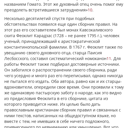
названием Гомато. Этот же духовный отец очень помог ему
преодолеть встретившиеся затруднения»
10
.
Несколько десятилетий спустя при подобных
обстоятельствах появился еще один сборник правил. На
этот раз его составителем был монах Кавсокаливского
скита Феоклит Карадзас (1728 – не ранее 1795 г.), человек
ученый, принадлежавший к аристократической
константинопольской фамилии. В 1767 г. Феоклит также по
увещанию своего духовного отца, старца Паисия
Лесбосского, составил систематический номоканон
11
. Для
работы Феоклит также подбирал достоверные источники.
Он заботился о распространении своего сборника, ради
чего усердно и много раз его переписывал, однако никогда
не пытался его издать. Оба автора, равно как и их старцы-
вдохновители, опередили свое время. Они проявили к тому
же одинаковую пастырскую заботу о народе, как это видно
из предисловия Феоклита в его сборнике, цитата из
которого приводится ниже. Их целью было дать
православным христианам сборник правил и связанных с
ними текстов, написанных на общедоступном языке, но
вместе с тем, не имевших в себе ничего подложного,
привнесенного по невниманию или умышленно. Вот что