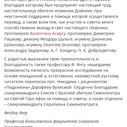
благодаря которому был предпринят настоящий труд,
настоятельнице обители игумении Домнике, при
неустанной поддержке и помощи которой осуществлялся
перевод, а также всем тем, чье участие и советы много
способствовали выходу в свет настоящего сборника:
протоиерею
Валентину Асмусу
, протоиерею Димитрию
Пашкову, диакону Феодору Шульге, игумену Дионисию
(Шленову), игумену Леонтию (Козлову), протоиерею
Александру Задорнову, А. Г. Бондачу, П. К. Доброцветову.
С радостью выражаем свою признательность и
благодарность также профессору Ф. Янгу, нашедшему
возможность написать прекрасное исследование на
основе неизданной и, естественно, неизвестной русскому
читателю переписки прп. Никодима с рецензентом
«Пидалиона» Дорофеем Вулисмой. Сердечно благодарим
схиархимандрита Елисея с братией обители Симонопетра
на Святой Горе Афон за помощь и советы, а также отдельно
– схиархимандрита Серапиона Симонопетрита.
Феодор Янгу
Профессор богословского факультета Солунского
Университета