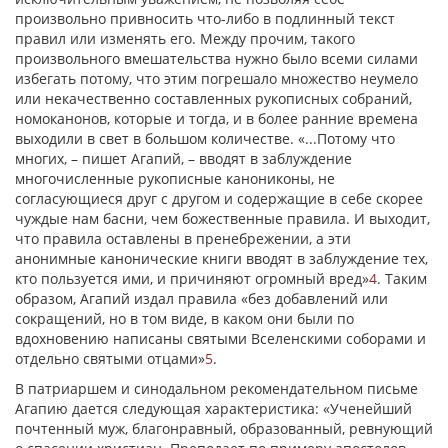
произвольно привносить что-либо в подлинный текст
правил или изменять его. Между прочим, такого
произвольного вмешательства нужно было всеми силами
избегать потому, что этим погрешало множество неумело
или некачественно составленных рукописных собраний,
номоканонов, которые и тогда, и в более ранние времена
выходили в свет в большом количестве. «...Потому что
многих, – пишет Агапий, – вводят в заблуждение
многочисленные рукописные канониконы, не
согласующиеся друг с другом и содержащие в себе скорее
чуждые нам басни, чем божественные правила. И выходит,
что правила оставлены в пренебрежении, а эти
анонимные канонические книги вводят в заблуждение тех,
кто пользуется ими, и причиняют огромный вред»
4
. Таким
образом, Агапий издал правила «без добавлений или
сокращений, но в том виде, в каком они были по
вдохновению написаны святыми Вселенскими соборами и
отдельно святыми отцами»
5
.
В патриаршем и синодальном рекомендательном письме
Агапию дается следующая характеристика: «Ученейший
почтенный муж, благонравный, образованный, ревнующий