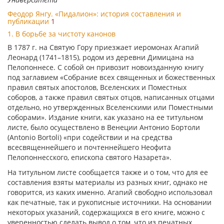
Феодор Янгу. «Пидалион»: история составления и
публикации
1
1. В борьбе за чистоту канонов
В 1787 г. на Святую Гору приезжает иеромонах Агапий
Леонард (1741–1815), родом из деревни Димицана на
Пелопоннесе. С собой он привозит новоизданную книгу
под заглавием «Собрание всех священных и божественных
правил святых апостолов, Вселенских и Поместных
соборов, а также правил святых отцов, написанных отцами
отдельно, но утвержденных Вселенскими или Поместными
соборами». Издание книги, как указано на ее титульном
листе, было осуществлено в Венеции Антонио Бортоли
(Antonio Bortoli) «при содействии и на средства
всесвященнейшего и почтеннейшего Неофита
Пелопоннесского, епископа святого Назарета».
На титульном листе сообщается также и о том, что для ее
составления взяты материалы из разных книг, однако не
говорится, из каких именно. Агапий свободно использовал
как печатные, так и рукописные источники. На основании
некоторых указаний, содержащихся в его книге, можно с
уверенностью сделать вывод о том, что из печатных