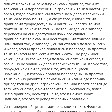
пишет Феоклит: «Поскольку как сами правила, так и их
толкования и переложения на греческий язык в настоящее
время, когда почти все мы плохо знаем древнегреческий
язык, мало кому понятны, а сверх того, книги с этими
правилами труднодоступны и найти их нелегко, то мой
почтенный во Христе отец и наставник дал мне заповедь
перевести на общедоступный язык все священные
правила вместе с самыми необходимыми толкованиями к
ним. Давая такую заповедь, он заботился о пользе многих
и желал, чтобы правила появились в переводе на простой
язык, так чтобы все могли их понимать... не ради иной
какой цели, но только ради пользы многих, как я сказал, и
особенно не знающих древнегреческого языка. Кроме того,
побуждением нам служило и то, что имеющиеся
номоканоны, в которых правила переведены на простой
язык, сильно разнятся с печатными книгами, где правила
приводятся на древнегреческом. Разница простирается до
того, что многого, о чем говорится в номоканонах, вовсе
нет в правилах, несмотря на то, что в номоканонах
написано, что это перевод тех самых правил»
12
.
Из приведенной цитаты можно заключить, что Феоклит
ясно осознавал необходимость просвещения народа