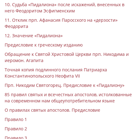
10. Судьба «Пидалиона» после искажений, внесенных в
него Феодоритом Эсфигменским
11. Отклик прп. Афанасия Паросского на «дерзости»
Феодорита
12. Значение «Пидалиона»
Предисловие к греческому изданию
Обращение к Святой Христовой Церкви прп. Никодима и
иеромон. Агапита
Точная копия подлинного послания Патриарха
Константинопольского Неофита VII
Прп. Никодим Святогорец. Предисловие к «Пидалиону»
85 правил святых и всечестных апостолов, истолкованные
на современном нам общеупотребительном языке
О правилах святых апостолов. Предисловие
Правило 1
Правило 2
Правило 3