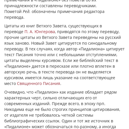
принадлежности составлены переводчиками.
Пометой
Ред.
обозначены примечания редактора
перевода.
Цитаты из книг Ветхого Завета, существующих в
переводе
П. А. Юнгерова
, приводятся по этому переводу,
прочие цитаты из Ветхого Завета переведены на русский
язык заново. Новый Завет цитируется по синодальному
переводу. В тех случаях, когда автор «Пидалиона» цитирует
текст Писания точно или с небольшими отступлениями,
цитаты выделены курсивом. Если же библейский текст в
«Пидалионе» дается в пересказе или плотно вплетен в
авторскую речь, в тексте перевода он не выделяется
курсивом, имеется лишь указание на соответствующее
место
Священного Писания
.
Очевидно, что «Пидалион» как издание обладает рядом
характерных черт, сильно отличающих его от
современных изданий. Прежде всего, в эпоху прп.
Никодима еще не было строгих принципов цитирования,
от издателя не требовалось четкой системы
библиографических ссылок. Один и тот же источник в
«Пидалионе» может обозначаться по-разному, а иногда