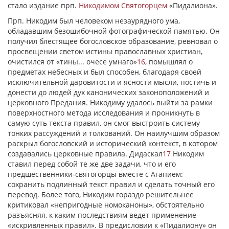
стало издание прп.
Никодимом Святогорцем
«Пидалиона».
Прп. Никодим был человеком незаурядного ума,
обладавшим безошибочной фотографической памятью. Он
получил блестящее богословское образование, ревновал о
просвещении светом истины православных христиан,
очистился от «тины... очесе умнаго»
16
, помышлял о
предметах небесных и был способен, благодаря своей
исключительной даровитости и ясности мысли, постичь и
донести до людей дух канонических законоположений и
церковного Предания. Никодиму удалось выйти за рамки
поверхностного метода исследования и проникнуть в
самую суть текста правил, он смог выстроить систему
тонких рассуждений и толкований. Он наилучшим образом
раскрыл богословский и исторический контекст, в котором
создавались церковные правила. Дидаскал
17
Никодим
ставил перед собой те же две задачи, что и его
предшественники-святогорцы вместе с Агапием:
сохранить подлинный текст правил и сделать точный его
перевод. Более того, Никодим гораздо решительнее
критиковал «непригодные номоканоны», обстоятельно
разъясняя, к каким последствиям ведет применение
«искривленных правил». В предисловии к «Пидалиону» он