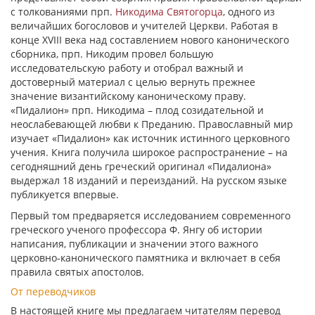
с толкованиями прп.
Никодима Святогорца
, одного из
величайших богословов и учителей Церкви. Работая в
конце XVIII века над составлением нового канонического
сборника, прп. Никодим провел большую
исследовательскую работу и отобрал важный и
достоверный материал с целью вернуть прежнее
значение византийскому каноническому праву.
«Пидалион» прп. Никодима – плод созидательной и
неослабевающей любви к Преданию. Православный мир
изучает «Пидалион» как источник истинного церковного
учения. Книга получила широкое распространение – на
сегодняшний день греческий оригинал «Пидалиона»
выдержал 18 изданий и переизданий. На русском языке
публикуется впервые.
Первый том предваряется исследованием современного
греческого ученого профессора Ф. Янгу об истории
написания, публикации и значении этого важного
церковно-канонического памятника и включает в себя
правила святых апостолов.
От переводчиков
В настоящей книге мы предлагаем читателям перевод