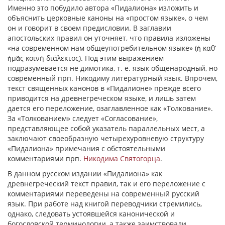
Именно это побудило автора «Пидалиона» изложить и
объяснить церковные каноны на «простом языке», о чем
он и говорит в своем предисловии. В заглавии
апостольских правил он уточняет, что правила изложены
«на современном нам общеупотребительном языке» (ἡ καθ’
ἡμᾶς κοινὴ διάλεκτος). Под этим выражением
подразумевается не димотика, т. е. язык общенародный, но
современный прп. Никодиму литературный язык. Впрочем,
текст священных канонов в «Пидалионе» прежде всего
приводится на древнегреческом языке, и лишь затем
дается его переложение, озаглавленное как «Толкование».
За «Толкованием» следует «Согласование»,
представляющее собой указатель параллельных мест, а
заключают своеобразную четырехуровневую структуру
«Пидалиона» примечания с обстоятельными
комментариями прп.
Никодима Святогорца
.
В данном русском издании «Пидалиона» как
древнегреческий текст правил, так и его переложение с
комментариями переведены на современный русский
язык. При работе над книгой переводчики стремились,
однако, следовать устоявшейся канонической и
богословской терминологии, а также заимствовали