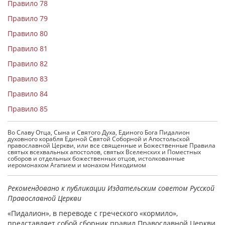
Правило 78
Правило 79
Правило 80
Правило 81
Правило 82
Правило 83
Правило 84
Правило 85
Во Славу Отца, Сына и Святого Духа, Единого Бога Пидалион
духовного корабля Единой Святой Соборной и Апостольской
православной Церкви, или все священные и Божественные Правила
святых всехвальных апостолов, святых Вселенских и Поместных
соборов и отдельных божественных отцов, истолкованные
иеромонахом Агапием и монахом Никодимом
Рекомендовано к публикации Издательским советом Русской
Православной Церкви
«Пидалион», в переводе с греческого «кормило»,
представляет собой сборник правил Православной Церкви