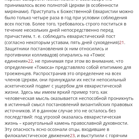
принималось всею полнотой Церкви (в особенности
мирянами). Приступать к Божественной Евхаристии можно
было только четыре раза в год при условии соблюдения
всех постов. Более того, требовалось строго поститься в
течение нескольких дней непосредственно перед
причастием, т. е. соблюдать евхаристический пост
(согласно некоторым уставам, пять дней сухоядения)
21
.
Защитники постановления (к ним относились и
противники колливадов) опирались на «Томос
единения»
22
, не принимая при этом во внимание, что
определение «Томоса» представляло собой епитимию для
троеженцев. Распространив это определение на всех
членов Церкви, они принуждали их нести непосильный
аскетический подвиг с ущербом для евхаристической
жизни. Здесь мы имеем яркий пример того, как
человеческая мысль оказывается неспособной проникнуть
в истинный смысл постановлений византийских правовых
источников. И в данном случае это не осталось без
последствий: под угрозой оказалась евхаристическая
жизнь – краеугольный камень православной духовности.
Эту опасность ясно осознали отцы, входившие в
филокалистическое движение
23
, и выступили с горячим