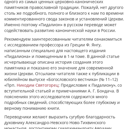
одного из самых ценных церковно-канонических
памятников православной традиции. Пожалуй, нет другого
столь же подробного, полного и близкого к нам по времени
комментированного свода законов и установлений Церкви.
Именно поэтому «Пидалион» в русском переводе может
содействовать развитию канонической науки в России.
Рекомендуем заинтересованным читателям ознакомиться
с исследованием профессора из Греции Ф. Янгу,
написанным специально для настоящего издания
«Пидалиона» и помещенным в 1-м томе. В данной статье
исчерпывающе описана история создания этого
памятника и показано его значение для современной
жизни Церкви. Отсылаем читателя также к публикации в
юбилейном выпуске «Богословского вестника» (№ 11–12)
«Прп.
Никодим Святогорец
: Предисловие к Пидалиону», со
вступительной статьей и примечаниями А. Г. Бондача. В
пояснениях этого исследователя содержится много
подробных сведений, способствующих более глубокому и
верному пониманию книги.
Переводчики желают выразить сугубую благодарность
духовнику Александро-Невского Ново-Тихвинского
монастыря, досточтимому схиархимандриту Аврааму,