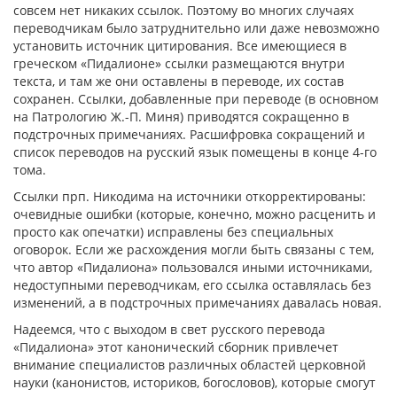
совсем нет никаких ссылок. Поэтому во многих случаях
переводчикам было затруднительно или даже невозможно
установить источник цитирования. Все имеющиеся в
греческом «Пидалионе» ссылки размещаются внутри
текста, и там же они оставлены в переводе, их состав
сохранен. Ссылки, добавленные при переводе (в основном
на Патрологию Ж.-П. Миня) приводятся сокращенно в
подстрочных примечаниях. Расшифровка сокращений и
список переводов на русский язык помещены в конце 4-го
тома.
Ссылки прп. Никодима на источники откорректированы:
очевидные ошибки (которые, конечно, можно расценить и
просто как опечатки) исправлены без специальных
оговорок. Если же расхождения могли быть связаны с тем,
что автор «Пидалиона» пользовался иными источниками,
недоступными переводчикам, его ссылка оставлялась без
изменений, а в подстрочных примечаниях давалась новая.
Надеемся, что с выходом в свет русского перевода
«Пидалиона» этот канонический сборник привлечет
внимание специалистов различных областей церковной
науки (канонистов, историков, богословов), которые смогут