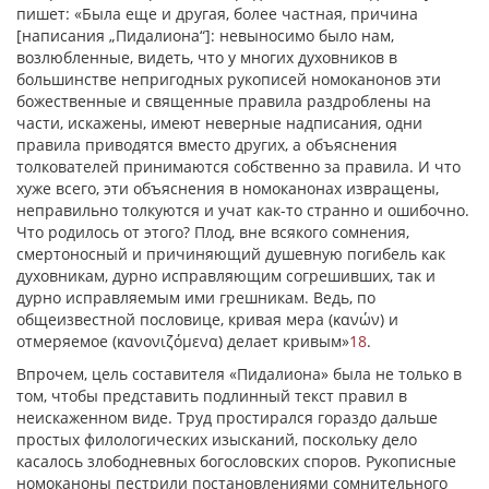
пишет: «Была еще и другая, более частная, причина
[написания „Пидалиона“]: невыносимо было нам,
возлюбленные, видеть, что у многих духовников в
большинстве непригодных рукописей номоканонов эти
божественные и священные правила раздроблены на
части, искажены, имеют неверные надписания, одни
правила приводятся вместо других, а объяснения
толкователей принимаются собственно за правила. И что
хуже всего, эти объяснения в номоканонах извращены,
неправильно толкуются и учат как-то странно и ошибочно.
Что родилось от этого? Плод, вне всякого сомнения,
смертоносный и причиняющий душевную погибель как
духовникам, дурно исправляющим согрешивших, так и
дурно исправляемым ими грешникам. Ведь, по
общеизвестной пословице, кривая мера (κανών) и
отмеряемое (κανονιζόμενα) делает кривым»
18
.
Впрочем, цель составителя «Пидалиона» была не только в
том, чтобы представить подлинный текст правил в
неискаженном виде. Труд простирался гораздо дальше
простых филологических изысканий, поскольку дело
касалось злободневных богословских споров. Рукописные
номоканоны пестрили постановлениями сомнительного