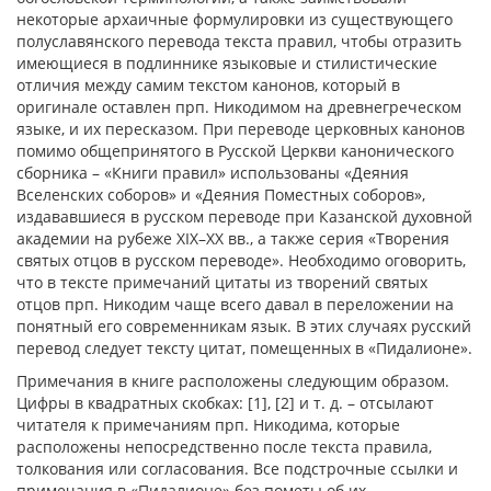
некоторые архаичные формулировки из существующего
полуславянского перевода текста правил, чтобы отразить
имеющиеся в подлиннике языковые и стилистические
отличия между самим текстом канонов, который в
оригинале оставлен прп. Никодимом на древнегреческом
языке, и их пересказом. При переводе церковных канонов
помимо общепринятого в Русской Церкви канонического
сборника – «Книги правил» использованы «Деяния
Вселенских соборов» и «Деяния Поместных соборов»,
издававшиеся в русском переводе при Казанской духовной
академии на рубеже XIX–XX вв., а также серия «Творения
святых отцов в русском переводе». Необходимо оговорить,
что в тексте примечаний цитаты из творений святых
отцов прп. Никодим чаще всего давал в переложении на
понятный его современникам язык. В этих случаях русский
перевод следует тексту цитат, помещенных в «Пидалионе».
Примечания в книге расположены следующим образом.
Цифры в квадратных скобках: [1], [2] и т. д. – отсылают
читателя к примечаниям прп. Никодима, которые
расположены непосредственно после текста правила,
толкования или согласования. Все подстрочные ссылки и
примечания в «Пидалионе» без пометы об их