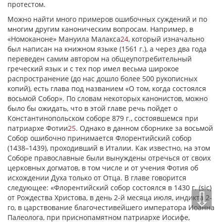
протестом.
Можно найти много примеров ошибочных суждений и по
многим другим каноническим вопросам. Например, в
«Номоканоне» Мануила Малакса
24
, который изначально
был написан на книжном языке (1561 г.), а через два года
переведен самим автором на общеупотребительный
греческий язык и с тех пор имел весьма широкое
распространение (до нас дошло более 500 рукописных
копий), есть глава под названием «О том, когда состоялся
восьмой Собор». По словам некоторых канонистов, можно
было бы ожидать, что в этой главе речь пойдет о
Константинопольском соборе 879 г., состоявшемся при
патриархе Фотии
25
. Однако в данном сборнике за восьмой
Собор ошибочно принимается Флорентийский собор
(1438–1439), проходивший в Италии. Как известно, на этом
Соборе православные были вынуждены отречься от своих
церковных догматов, в том числе и от учения Фотия об
исхождении Духа только от Отца. В главе говорится
следующее: «Флорентийский собор состоялся в 1430 г. (sic)
⇩
от Рождества Христова, в день 2-й месяца июля, индикта 2-
го, в царствование благочестивейшего императора Иоанна
Палеолога, при приснопамятном патриархе Иосифе,