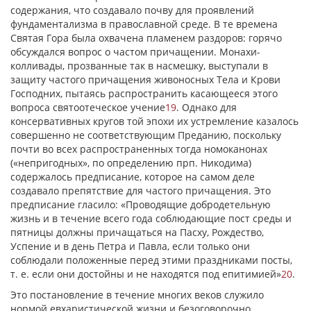
содержания, что создавало почву для проявлений
фундаментализма в православной среде. В те времена
Святая Гора была охвачена пламенем раздоров: горячо
обсуждался вопрос о частом причащении. Монахи-
колливады, прозванные так в насмешку, выступали в
защиту частого причащения живоносных Тела и Крови
Господних, пытаясь распространить касающееся этого
вопроса святоотеческое учение
19
. Однако для
консервативных кругов той эпохи их устремление казалось
совершенно не соответствующим Преданию, поскольку
почти во всех распространенных тогда номоканонах
(«непригодных», по определению прп. Никодима)
содержалось предписание, которое на самом деле
создавало препятствие для частого причащения. Это
предписание гласило: «Проводящие добродетельную
жизнь и в течение всего года соблюдающие пост среды и
пятницы должны причащаться на Пасху, Рождество,
Успение и в день Петра и Павла, если только они
соблюдали положенные перед этими праздниками посты,
т. е. если они достойны и не находятся под епитимией»
20
.
Это постановление в течение многих веков служило
нормой евхаристической жизни и безоговорочно