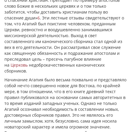
о спасении христиан. Преподает по примеру апостолов
слово Божие в нескольких церквях и о том только
заботится, чтобы доставить христианам пользу во
спасение души»
6
. Эти лестные отзывы свидетельствуют о
том, что Агапий был поистине человеком, преданным
Церкви, ревностно и воодушевленно занимавшимся
миссионерской деятельностью. Выход в свет
составленного им канонического сборника стал одной из
вех в его деятельности. Он рассматривал свое служение
как священную обязанность и подражание апостолам и
преследовал цель – пресечь пагубное влияние
на
Церковь
недоброкачественных канонических
сборников.
Начинание Агапия было весьма похвально и представляло
собой нечто совершенно новое для Востока, по крайней
мере, в том отношении, что в его книге древний текст
правил публиковался на основании самых авторитетных в
то время изданий западных ученых. Однако не только
Агапий осознавал необходимость в составлении новых,
достоверных сборников правил. Это не являлось его
личным замыслом, хотя, безусловно, сама идея носила
новаторский характер и имела огромное значение.