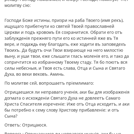
молитву сiю:
Господи Боже истины, призри на раба Твоего (имя рекъ),
ищущаго прибегнути ко святей Твоей православней
Церкви и подъ кровомъ Ея сохранитися. Обрати его отъ
заблужденiя прежняго пути его ко истинней яже въ Тя
вере, и подаждь ему благодать, еже ходити въ заповедехъ
Твоихъ. Да будутъ очи Твои взирающе на него милостiю
выну, и уши твои, еже слышати гласъ моленiя его, и тако да
сопричтится ко избранному Твоему стаду. Тя бо поютъ вся
силы небесныя, и Твоя есть слава, Отца и Сына и Святаго
Духа, во веки вековъ. Аминь.
По молитве сей, вопрошаетъ прiемлимаго:
Отрицаешися ли неправаго ученiя, аки бы для изображенiя
догмата о исхожденiи Святаго Духа не довлеетъ Самаго
Христа Спасителя изреченiе: Иже отъ Отца исходитъ, и аки
бы потребно к сему слову Христову прибавленiе: и отъ
Сына?
Ответъ: Отрицаюся.
Вопросъ: Отрицаешися ли неправаго мненiя, аки бы не