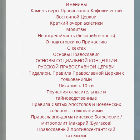
Именины
Камень веры Православно-Кафолической
Восточной Церкви
Краткий очерк аскетики
Молитвы
Непогреши́мость (безошибочность)
О подготовки ко Причастию
О сектах
Основы Православия
ОСНОВЫ СОЦИАЛЬНОЙ КОНЦЕПЦИИ
РУССКОЙ ПРАВОСЛАВНОЙ ЦЕРКВИ
Пидалион. Правила Православной Церкви с
толкованиями
Писания к 10-ти
Поучения огласительные и
тайноводственные
Правила Святых Апостолов и Вселенских
соборов с толкованиями
Православно-догматическое Богословие /
митрополит Макарий (Булгаков)
Православный противосектантский
катехизис