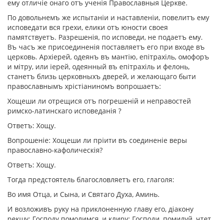
ему отличiе онаго отъ ученiя Православныя Церкве.
По довольнемъ же испытанiи и наставленiи, повелитъ ему
исповедати вся грехи, елики отъ юности своея
памятствуетъ. Разрешенiя, по исповеди, не подаетъ ему.
Въ часъ же присоединенiя поставляетъ его при входе въ
церковь. Архiерей, одеянъ въ мантiю, епiтрахiль, омофоръ
и мiтру, или iерей, одеянный въ епiтрахiль и фелонь,
станетъ близь церковныхъ дверей, и желающаго быти
православнымъ хрiстiаниномъ вопрошаетъ:
Хощеши ли отрещися отъ погрешенiй и неправостей
римско-латинскаго исповеданiя ?
Ответъ: Хощу.
Вопрошенiе: Хощеши ли прiити въ соединенiе веры
православно-кафолическiя?
Ответъ: Хощу.
Тогда предстоятель благословляетъ его, глаголя:
Во имя Отца, и Сына, и Святаго Духа, Аминь.
И возложивъ руку на приклоненную главу его, дiакону
рекшу: Господу помолимся, и клиру: Господи, помилуй, чтет