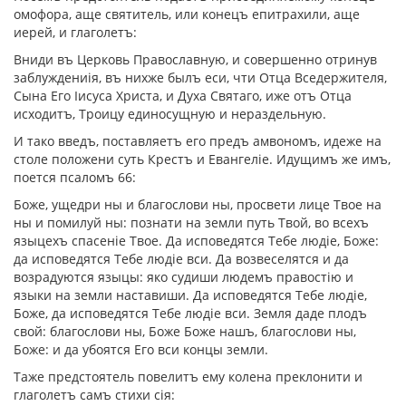
омофора, аще святитель, или конецъ епитрахили, аще
иерей, и глаголетъ:
Вниди въ Церковь Православную, и совершенно отринув
заблуждениiя, въ нихже былъ еси, чти Отца Вседержителя,
Сына Его Iисуса Христа, и Духа Святаго, иже отъ Отца
исходитъ, Троицу единосущную и нераздельную.
И тако введъ, поставляетъ его предъ амвономъ, идеже на
столе положени суть Крестъ и Евангелiе. Идущимъ же имъ,
поется псаломъ 66:
Боже, ущедри ны и благослови ны, просвети лице Твое на
ны и помилуй ны: познати на земли путь Твой, во всехъ
языцехъ спасенiе Твое. Да исповедятся Тебе людiе, Боже:
да исповедятся Тебе людiе вси. Да возвеселятся и да
возрадуются языцы: яко судиши людемъ правостiю и
языки на земли наставиши. Да исповедятся Тебе людiе,
Боже, да исповедятся Тебе людiе вси. Земля даде плодъ
свой: благослови ны, Боже Боже нашъ, благослови ны,
Боже: и да убоятся Его вси концы земли.
Таже предстоятель повелитъ ему колена преклонити и
глаголетъ самъ стихи сiя: