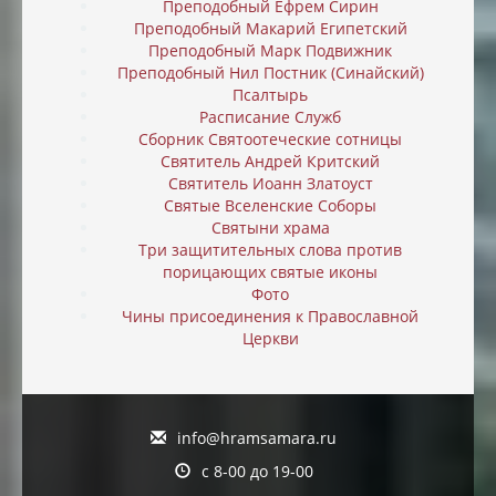
Преподобный Ефрем Сирин
Преподобный Макарий Египетский
Преподобный Марк Подвижник
Преподобный Нил Постник (Синайский)
Псалтырь
Расписание Служб
Сборник Святоотеческие сотницы
Святитель Андрей Критский
Святитель Иоанн Златоуст
Святые Вселенские Соборы
Святыни храма
Три защитительных слова против
порицающих святые иконы
Фото
Чины присоединения к Православной
Церкви
info@hramsamara.ru
с 8-00 до 19-00