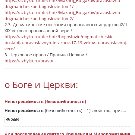
https://azbyka.ru/otechnik/Makarij_Bulgakov/pravoslavno-
dogmaticheskoe-bogoslovie-tom1/
https://azbyka.ru/otechnik/Makarij_Bulgakov/pravoslavno-
dogmaticheskoe-bogoslovie-tom2/
2.3. Догматические послания православных иерархов XVII–
XIX веков о православной вере /
https://azbyka.ru/otechnik/bogoslovie/dogmaticheskie-
poslanija-pravoslavnyh-ierarhov-17-19-vekov-o-pravoslavnoj-
vere/
3. Церковное право / Правила Церкви /
https://azbyka.ru/pravo/
о Боге и Церкви:
Непогреши́мость (безошибочность)
Непогреши́мость
(безошибочность) –
1) свойство, прис...
2669
Чин последования святого Крещения и Миропомазания