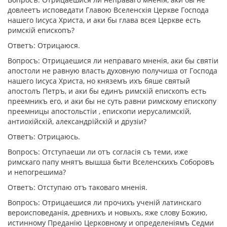
довлеетъ исповедати Главою Вселенскiя Церкве Господа
нашего Iисуса Христа, и аки бы глава всея Церкве есть
римскiй епископъ?
Ответъ: Отрицаюся.
Вопросъ: Отрицаешися ли неправаго мненiя, аки бы святiи
апостоли не равную власть духовную получиша от Господа
нашего Iисуса Христа, но княземъ ихъ бяше святый
апостолъ Петръ, и аки бы единъ римскiй епископъ есть
преемникъ его, и аки бы не суть равни римскому епископу
преемницы апостольстiи , епископи иерусалимскiй,
антиохiйскiй, александрiйскiй и друзiи?
Ответъ: Отрицаюсь.
Вопросъ: Отступаеши ли отъ согласiя съ теми, иже
римскаго папу мнятъ вышша быти Вселенскихъ Соборовъ
и непогрешима?
Ответъ: Отступаю отъ таковаго мненiя.
Вопросъ: Отрицаешися ли прочихъ ученiй латинскаго
вероисповеданiя, древнихъ и новыхъ, яже слову Божию,
истинному Преданiю Церковному и определенiямъ Седми