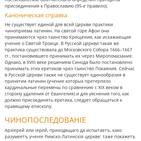
присоединения к Православию (95-е правило).
Каноническая справка
Не существует единой для всей Церкви практики
чиноприема латинян. На святой горе Афон они
принимаются чрез таинство Крещения, как искажающие
учение о Святой Троице. В Русской Церкви такая же
практика существовала до Московского Собора 1666–1667
гг., постановившего принимать их через Миропомазание.
Однако, в XVIII веке решением Синода было постановлено
принимать этих еретиков чрез таинство Покаяния. Сейчас
в Русской Церкви также не существует единообразия в
принятии латинян (учение которых претерпело
кардинальные перемены по сравнению с XIX веком в
сторону удаления от Евангелия) и для уяснения того, как
должно присоединять еретика, следует обращаться к
правящему епископу.
ЧИНОПОСЛЕДОВАНIЕ
Архiерей или iерей, приходящаго да испытаетъ, како
разумеетъ ученiе Римско-Латинскiя церкве: таже покажетъ