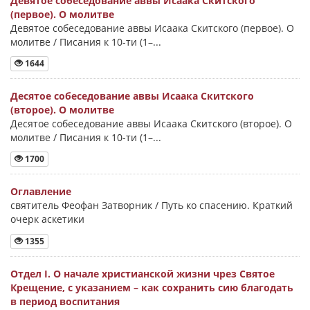
Девятое собеседование аввы Исаака Скитского
(первое). О молитве
Девятое собеседование аввы Исаака Скитского (первое). О
молитве / Писания к 10-ти (1–...
1644
Десятое собеседование аввы Исаака Скитского
(второе). О молитве
Десятое собеседование аввы Исаака Скитского (второе). О
молитве / Писания к 10-ти (1–...
1700
Оглавление
святитель Феофан Затворник / Путь ко спасению. Краткий
очерк аскетики
1355
Отдел I. О начале христианской жизни чрез Святое
Крещение, с указанием – как сохранить сию благодать
в период воспитания