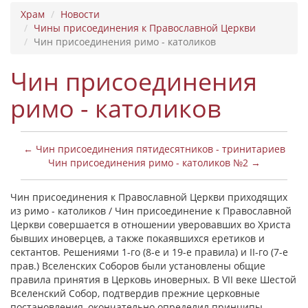
Храм
Новости
Чины присоединения к Православной Церкви
Чин присоединения римо - католиков
Чин присоединения
римо - католиков
← Чин присоединения пятидесятников - тринитариев
Чин присоединения римо - католиков №2 →
Чин присоединения к Православной Церкви приходящих
из римо - католиков / Чин присоединение к Православной
Церкви совершается в отношении уверовавших во Христа
бывших иноверцев, а также покаявшихся еретиков и
сектантов. Решениями 1-го (8-е и 19-е правила) и II-го (7-е
прав.) Вселенских Соборов были установлены общие
правила принятия в Церковь иноверных. В VII веке Шестой
Вселенский Собор, подтвердив прежние церковные
постановления, окончательно определил принципы