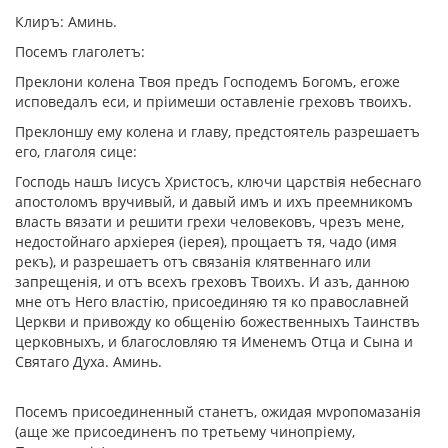
Клиръ: Аминь.
Посемъ глаголетъ:
Преклони колена Твоя предъ Господемъ Богомъ, егоже
исповедалъ еси, и прiимеши оставленiе греховъ твоихъ.
Преклоншу ему колена и главу, предстоятель разрешаетъ
его, глаголя сице:
Господь нашъ Iисусъ Христосъ, ключи царствiя небеснаго
апостоломъ вручивый, и давый имъ и ихъ преемникомъ
власть вязати и решити грехи человековъ, чрезъ мене,
недостойнаго архiерея (iерея), прощаетъ тя, чадо (имя
рекъ), и разрешаетъ отъ связанiя клятвеннаго или
запрещенiя, и отъ всехъ греховъ Твоихъ. И азъ, данною
мне отъ Него властiю, присоединяю тя ко православней
Церкви и привожду ко общенiю божественныхъ Таинствъ
церковныхъ, и благословляю тя Именемъ Отца и Сына и
Святаго Духа. Аминь.
Посемъ присоединенный станетъ, ожидая мvропомазанiя
(аще же присоединенъ по третьему чинопрiему,