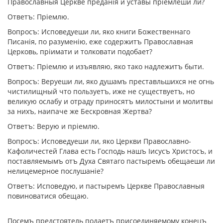
Православныя Церкве преданiя и уставы прiемлеши ли?
Ответъ: Прiемлю.
Вопросъ: Исповедуеши ли, яко книги Божественнаго
Писанiя, по разуменiю, еже содержитъ Православная
Церковь, прiимати и толковати подобает?
Ответъ: Прiемлю и изъявляю, яко тако надлежитъ быти.
Вопросъ: Веруеши ли, яко душамъ преставльшихся не огнь
чистилищный что пользуетъ, иже не существуетъ, но
великую ослабу и отраду приносятъ милостыни и молитвы
за нихъ, наипаче же Бескровная Жертва?
Ответъ: Верую и прiемлю.
Вопросъ: Исповедуеши ли, яко Церкви Православно-
Кафоличестей Глава есть Господь нашъ Iисусъ Христосъ, и
поставляемымъ отъ Духа Святаго пастыремъ обещаеши ли
нелицемерное послушанiе?
Ответъ: Исповедую, и пастыремъ Церкве Православныя
повиноватися обещаю.
Посемъ предстоятель подаетъ присоединяемому конецъ