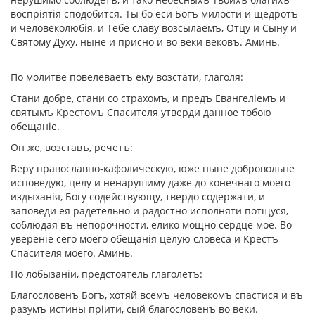
воспрiятiя сподобится. Ты бо еси Богъ милости и щедротъ
и человеколюбiя, и Тебе славу возсылаемъ, Отцу и Сыну и
Святому Духу, ныне и присно и во веки вековъ. Аминь.
По молитве повелеваетъ ему возстати, глаголя:
Стани добре, стани со страхомъ, и предъ Евангелiемъ и
святымъ Крестомъ Спасителя утверди данное тобою
обещанiе.
Он же, возставъ, речетъ:
Веру православно-кафолическую, юже ныне добровольне
исповедую, целу и ненарушиму даже до конечнаго моего
издыханiя, Богу содействующу, твердо содержати, и
заповеди ея радетельно и радостно исполняти потщуся,
соблюдая въ непорочности, елико мощно сердце мое. Во
уверенiе сего моего обещанiя целую словеса и Крестъ
Спасителя моего. Аминь.
По лобызанiи, предстоятель глаголетъ:
Благословенъ Богъ, хотяй всемъ человекомъ спастися и въ
разумъ истины прiити, сый благословенъ во веки.