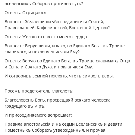
вселенскихъ Соборов противна суть?
Ответъ: Отрицаюся.
Вопросъ: Желаеши ли убо соединитися Святей,
Православней, Кафоличестей, Восточней Церкви?
Ответъ: Желаю отъ всего моего сердца.
Вопросъ: Веруеши ли, и како, во Единаго Бога, въ Троице
славимаго, и поклоняешися ли Ему?
Ответъ: Верую во Единаго Бога, въ Троице славимаго, Отца
и Сына и Святаго Духа, и покланяюся Ему.
И сотворивъ земной поклонъ, чтетъ символъ веры.
Посемъ предстоятель глаголетъ:
Благословенъ Богъ, просвещаяй всякаго человека,
грядущаго въ мiръ.
И присоединяемого вопрошает:
Правила апостольскiя и на седми Вселенскихъ и девяти
Поместныхъ Соборехъ утвержденныя, и прочая