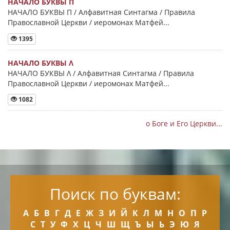
НАЧАЛО БУКВЫ Π
НАЧАЛО БУКВЫ Π / Алфавитная Синтагма / Правила
Православной Церкви / иеромонах Матфей...
1395
НАЧАЛО БУКВЫ Λ
НАЧАЛО БУКВЫ Λ / Алфавитная Синтагма / Правила
Православной Церкви / иеромонах Матфей...
1082
о Боге и Его Церкви...
Поиск по буквам:
А
Б
В
Г
Д
Е
Ж
З
И
Й
К
Л
М
Н
О
П
Р
С
Т
У
Ф
Х
Ц
Ч
Ш
Щ
Ъ
Ы
Ь
Э
Ю
Я