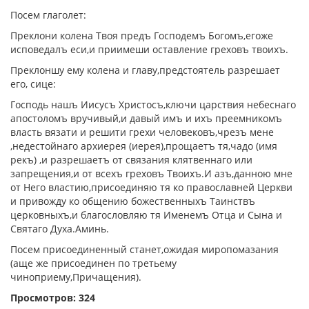
Посем глаголет:
Преклони колена Твоя предъ Господемъ Богомъ,егоже
исповедалъ еси,и приимеши оставление греховъ твоихъ.
Преклоншу ему колена и главу,предстоятель разрешает
его, сице:
Господь нашъ Иисусъ Христосъ,ключи царствия небеснаго
апостоломъ вручивый,и давый имъ и ихъ преемникомъ
власть вязати и решити грехи человековъ,чрезъ мене
,недестойнаго архиерея (иерея),прощаетъ тя,чадо (имя
рекъ) ,и разрешаетъ от связания клятвеннаго или
запрещения,и от всехъ греховъ Твоихъ.И азъ,данною мне
от Него властию,присоединяю тя ко православней Церкви
и привожду ко общению божественныхъ Таинствъ
церковныхъ,и благословляю тя Именемъ Отца и Сына и
Святаго Духа.Аминь.
Посем присоединенный станет,ожидая миропомазания
(аще же присоединен по третьему
чиноприему,Причащения).
Просмотров: 324