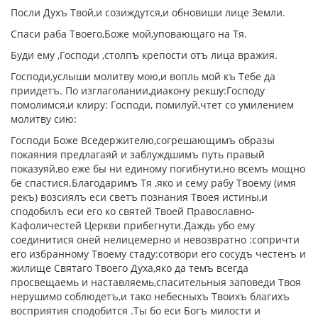
Посли Духъ Твой,и созиждутся,и обновиши лице Земли.
Спаси раба Твоего,Боже мой,уповающаго на Тя.
Буди ему ,Господи ,столпъ крепости отъ лица вражия.
Господи,услыши молитву мою,и вопль мой къ Тебе да
приидетъ. По изглаголании,диакону рекшу:Господу
помолимся,и клиру: Господи, помилуй,чтет со умилением
молитву сию:
Господи Боже Вседержителю,согрешающимъ образы
покаяния предлагаяй и заблуждшимъ путь правый
показуяй,во еже бы ни единому погибнути,но всемъ мощно
бе спастися.Благодаримъ Тя ,яко и сему рабу Твоему (имя
рекъ) возсиялъ еси светъ познания Твоея истины,и
сподобилъ еси его ко святей Твоей Православно-
Кафоличестей Церкви прибегнути.Даждь убо ему
соединитися оней нелицемерно и невозвратно :сопричти
его избранному Твоему стаду:сотвори его сосудъ честенъ и
жилище Святаго Твоего Духа,яко да темъ всегда
просвещаемь и наставляемь,спасительныя заповеди Твоя
нерушимо соблюдетъ,и тако небесныхъ Твоихъ благихъ
восприятия сподобится .Ты бо еси Богъ милости и