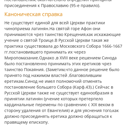
присоединения к Православию (95-е правило).
Каноническая справка
Не существует единой для всей Церкви практики
чиноприема латинян.На святой горе Афон они
принимаются чрез таинство Крещения,как искажающие
учение о святой Троице.В Русской Церкви такая же
практика существовала до Московского Собора 1666-1667
гг.постановившего принимать их через
Миропомазание.Однако ,в XVIII веке решением Синода
было постановленно принимать этих еретиков чрез
таинство Покаяния. (Заметим,что данное решение было
принято под нажимом властей ,благоволившим
еретикам.Синод не имел полномочий отменять
постановление большего Собора (Карф.43).) Сейчас в
Русской Церкви также не существует единообразия в
принятии латинян (учение которых претерпело
кардинальные перемены по сравнению с XIX веком в
сторону удаления от Евангелия) и для уяснения того,как
должно присоединять еретика должно обращаться к
правящему епископу.