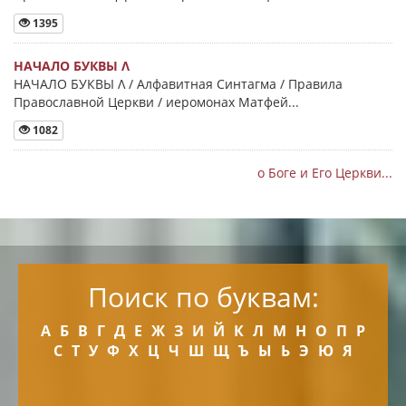
1395
НАЧАЛО БУКВЫ Λ
НАЧАЛО БУКВЫ Λ / Алфавитная Синтагма / Правила
Православной Церкви / иеромонах Матфей...
1082
о Боге и Его Церкви...
Поиск по буквам:
А
Б
В
Г
Д
Е
Ж
З
И
Й
К
Л
М
Н
О
П
Р
С
Т
У
Ф
Х
Ц
Ч
Ш
Щ
Ъ
Ы
Ь
Э
Ю
Я