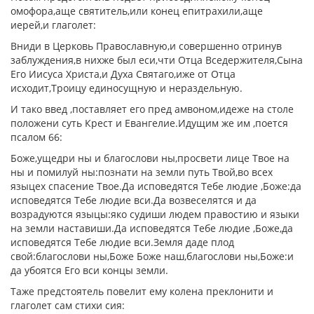
омофора,аще святитель,или конец епитрахили,аще
иерей,и глаголет:
Вниди в Церковь Православную,и совершенно отринув
заблуждения,в нихже был еси,чти Отца Вседержителя,Сына
Его Иисуса Христа,и Духа Святаго,иже от Отца
исходит,Троицу единосущную и нераздельную.
И тако введ ,поставляет его пред амвоном,идеже на столе
положени суть Крест и Евангелие.Идущим же им ,поется
псалом 66:
Боже,ущедри ны и благослови ны,просвети лице Твое на
ны и помилуй ны:познати на земли путь Твой,во всех
языцех спасение Твое.Да исповедятся Тебе людие ,Боже:да
исповедятся Тебе людие вси.Да возвеселятся и да
возрадуются языцы:яко судиши людем правостию и языки
на земли наставиши.Да исповедятся Тебе людие ,Боже,да
исповедятся Тебе людие вси.Земля даде плод
свой:благослови ны,Боже Боже наш,благослови ны,Боже:и
да убоятся Его вси концы земли.
Таже предстоятель повелит ему колена преклонити и
глаголет сам стихи сия: