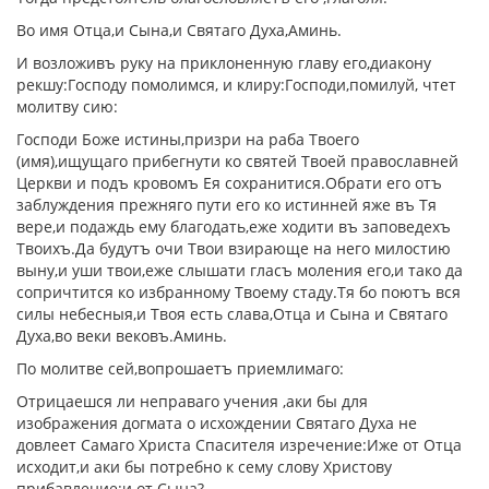
Во имя Отца,и Сына,и Святаго Духа,Аминь.
И возложивъ руку на приклоненную главу его,диакону
рекшу:Господу помолимся, и клиру:Господи,помилуй, чтет
молитву сию:
Господи Боже истины,призри на раба Твоего
(имя),ищущаго прибегнути ко святей Твоей православней
Церкви и подъ кровомъ Ея сохранитися.Обрати его отъ
заблуждения прежняго пути его ко истинней яже въ Тя
вере,и подаждь ему благодать,еже ходити въ заповедехъ
Твоихъ.Да будутъ очи Твои взирающе на него милостию
выну,и уши твои,еже слышати гласъ моления его,и тако да
сопричтится ко избранному Твоему стаду.Тя бо поютъ вся
силы небесныя,и Твоя есть слава,Отца и Сына и Святаго
Духа,во веки вековъ.Аминь.
По молитве сей,вопрошаетъ приемлимаго:
Отрицаешся ли неправаго учения ,аки бы для
изображения догмата о исхождении Святаго Духа не
довлеет Самаго Христа Спасителя изречение:Иже от Отца
исходит,и аки бы потребно к сему слову Христову
прибавление:и от Сына?