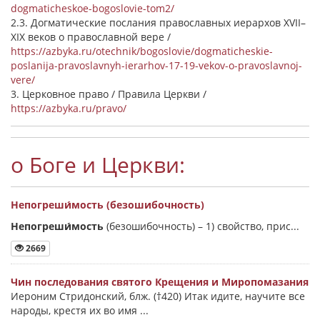
dogmaticheskoe-bogoslovie-tom2/
2.3. Догматические послания православных иерархов XVII–
XIX веков о православной вере /
https://azbyka.ru/otechnik/bogoslovie/dogmaticheskie-
poslanija-pravoslavnyh-ierarhov-17-19-vekov-o-pravoslavnoj-
vere/
3. Церковное право / Правила Церкви /
https://azbyka.ru/pravo/
о Боге и Церкви:
Непогреши́мость (безошибочность)
Непогреши́мость
(безошибочность) –
1) свойство, прис...
2669
Чин последования святого Крещения и Миропомазания
Иероним Стридонский, блж. (†420) Итак идите, научите все
народы, крестя их во имя ...