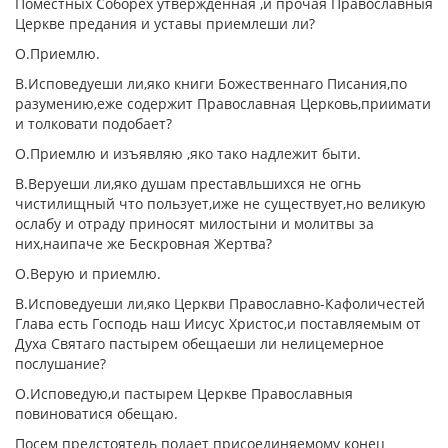
Поместных Соборех утвержденная ,и прочая Православныя
Церкве предания и уставы приемлеши ли?
О.Приемлю.
В.Исповедуеши ли,яко книги Божественнаго Писания,по
разумению,еже содержит Православная Церковь,приимати
и толковати подобает?
О.Приемлю и изъявляю ,яко тако надлежит быти.
В.Веруеши ли,яко душам преставльшихся не огнь
чистилищный что пользует,иже не существует,но великую
ослабу и отраду приносят милостыни и молитвы за
них,наипаче же Бескровная Жертва?
О.Верую и приемлю.
В.Исповедуеши ли,яко Церкви Православно-Кафоличестей
Глава есть Господь наш Иисус Христос,и поставляемым от
Духа Святаго пастырем обещаеши ли нелицемерное
послушание?
О.Исповедую,и пастырем Церкве Православныя
повиноватися обещаю.
Посем предстоятель подает присоединяемому конец