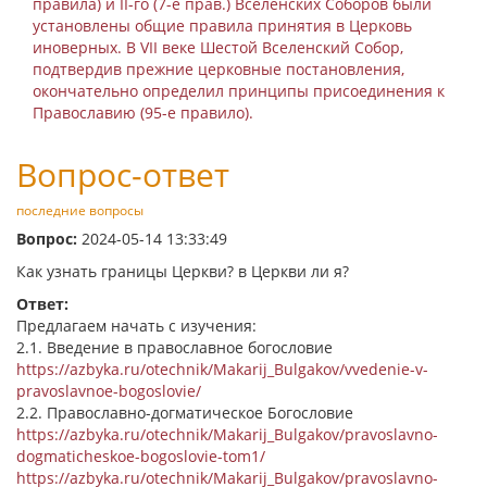
правила) и II-го (7-е прав.) Вселенских Соборов были
установлены общие правила принятия в Церковь
иноверных. В VII веке Шестой Вселенский Собор,
подтвердив прежние церковные постановления,
окончательно определил принципы присоединения к
Православию (95-е правило).
Вопрос-ответ
последние вопросы
Вопрос:
2024-05-14 13:33:49
Как узнать границы Церкви? в Церкви ли я?
Ответ:
Предлагаем начать с изучения:
2.1. Введение в православное богословие
https://azbyka.ru/otechnik/Makarij_Bulgakov/vvedenie-v-
pravoslavnoe-bogoslovie/
2.2. Православно-догматическое Богословие
https://azbyka.ru/otechnik/Makarij_Bulgakov/pravoslavno-
dogmaticheskoe-bogoslovie-tom1/
https://azbyka.ru/otechnik/Makarij_Bulgakov/pravoslavno-