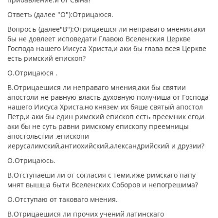
Ответъ (далее "О"):Отрицаюся.
Вопросъ (далее"В"):Отрицаешся ли неправаго мнения,аки
бы не довлеет исповедати Главою Вселенския Церкве
Господа нашего Иисуса Христа,и аки бы глава всея Церкве
есть римский епископ?
О.Отрицаюся .
В.Отрицаешися ли неправаго мнения,аки бы святии
апостоли не равную власть духовную получиша от Господа
нашего Иисуса Христа,но князем их бяше святый апостол
Петр,и аки бы един римский епископ есть преемник его,и
аки бы не суть равни римскому епископу преемницы
апостольстии ,епископи
иерусалимский,антиохийский,александрийский и друзии?
О.Отрицаюсь.
В.Отступаеши ли от согласия с теми,иже римскаго папу
мнят вышша быти Вселенских Соборов и непогрешима?
О.Отступаю от таковаго мнения.
В.Отрицаешися ли прочих учений латинскаго