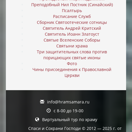
Преподобный Нил Постник (Синайский)
Псалтырь
Расписание Служб
Сборник Святоотеческие сотницы
Святитель Андрей Критский
Святитель Иоанн Златоуст
Святые Вселенские Соборы
Святыни храма
Три защитительных слова против
порицающих святые иконы
Фото
Чины присоединения к Православной
Церкви
info@hramsamara.ru
с 8-00 до 19-00
Виртуальный тур по храму
Спаси и Сохрани Господи © 2012 — 2025 г. от