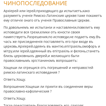
ЧИНОПОСЛЕДОВАНИЕ
Архiерей или iерей,приходящаго да испытаетъ,како
разумеетъ ученiе Римско-Латинския церкве:таже покажетъ
ему отличiе онаго отъ ученiя Православныя Церкве.
По довольнемъ же испытанiи и наставленiи,повелитъ ему
исповедати вся грехи,елики отъ юности своея
памятствуетъ.Разрешения,по исповеди,не подаетъ ему.Въ
часъ же присоединенiя поставляетъ его при входе въ
церковь.Архiерей,одеянъ въ мантiю,епiтрахiль,омофоръ и
мiтру,или iерей,одеянный въ епiтрахiль и фелонь,станетъ
близь церковныхъ дверей,и желающаго быти
православнымъ хрiстiаниномъ вопрошаетъ:
Хощеши ли отрещися отъ погрешений и неправостей
римско-латинскаго исповедания ?
Ответъ:Хощу.
Вопрошение:Хощеши ли приити въ соединение веры
православно-кафолическия ?
Ответъ:Хощу.
Тогда предстоятель благословляетъ его ,глаголя: