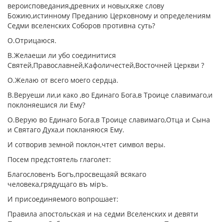
вероисповедания,древних и новых,яже слову
Божию,истинному Преданию Церковному и определениям
Седми вселенских Соборов противна суть?
О.Отрицаюся.
В.Желаеши ли убо соединитися
Святей,Православней,Кафоличестей,Восточней Церкви ?
О.Желаю от всего моего сердца.
В.Веруеши ли,и како ,во Единаго Бога,в Троице славимаго,и
поклоняешися ли Ему?
О.Верую во Единаго Бога,в Троице славимаго,Отца и Сына
и Святаго Духа,и покланяюся Ему.
И сотворив земной поклон,чтет символ веры.
Посем предстоятель глаголет:
Благословенъ Богъ,просвещаяй всякаго
человека,грядущаго въ мiръ.
И присоединяемого вопрошает:
Правила апостольская и на седми Вселенских и девяти