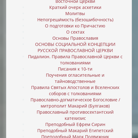
Восточной Церкви
Краткий очерк аскетики
Молитвы
Непогреши́мость (безошибочность)
О подготовки ко Причастию
О сектах
Основы Православия
ОСНОВЫ СОЦИАЛЬНОЙ КОНЦЕПЦИИ
РУССКОЙ ПРАВОСЛАВНОЙ ЦЕРКВИ
Пидалион. Правила Православной Церкви с
толкованиями
Писания к 10-ти
Поучения огласительные и
тайноводственные
Правила Святых Апостолов и Вселенских
соборов с толкованиями
Православно-догматическое Богословие /
митрополит Макарий (Булгаков)
Православный противосектантский
катехизис
Преподобный Ефрем Сирин
Преподобный Макарий Египетский
Преподобный Марк Подвижник