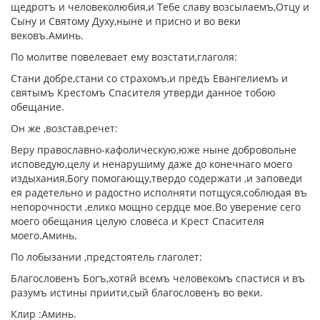
щедротъ и человеколюбия,и Тебе славу возсылаемъ,Отцу и
Сыну и Святому Духу,ныне и присно и во веки
вековъ.Аминь.
По молитве повелевает ему возстати,глаголя:
Стани добре,стани со страхомъ,и предъ Евангелиемъ и
святымъ Крестомъ Спасителя утверди данное тобою
обещание.
Он же ,возстав,речет:
Веру православно-кафолическую,юже ныне добровольне
исповедую,целу и ненарушиму даже до конечнаго моего
издыхания,Богу помогающу,твердо содержати ,и заповеди
ея радетельно и радостно исполняти потщуся,соблюдая въ
непорочности ,елико мощно сердце мое.Во уверение сего
моего обещания целую словеса и Крест Спасителя
моего.Аминь.
По лобызании ,предстоятель глаголет:
Благословенъ Богъ,хотяй всемъ человекомъ спастися и въ
разумъ истины приити,сый благословенъ во веки.
Клир :Аминь.