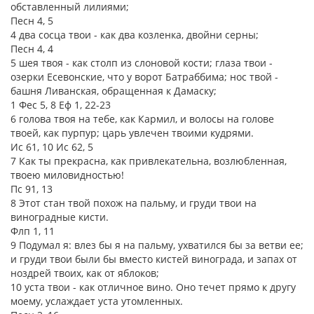
обставленный лилиями;
Песн 4, 5
4 два сосца твои - как два козленка, двойни серны;
Песн 4, 4
5 шея твоя - как столп из слоновой кости; глаза твои -
озерки Есевонские, что у ворот Батраббима; нос твой -
башня Ливанская, обращенная к Дамаску;
1 Фес 5, 8 Еф 1, 22-23
6 голова твоя на тебе, как Кармил, и волосы на голове
твоей, как пурпур; царь увлечен твоими кудрями.
Ис 61, 10 Ис 62, 5
7 Как ты прекрасна, как привлекательна, возлюбленная,
твоею миловидностью!
Пс 91, 13
8 Этот стан твой похож на пальму, и груди твои на
виноградные кисти.
Флп 1, 11
9 Подумал я: влез бы я на пальму, ухватился бы за ветви ее;
и груди твои были бы вместо кистей винограда, и запах от
ноздрей твоих, как от яблоков;
10 уста твои - как отличное вино. Оно течет прямо к другу
моему, услаждает уста утомленных.