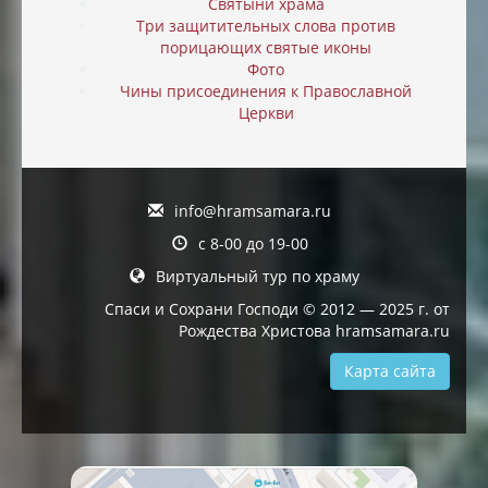
Святыни храма
Три защитительных слова против
порицающих святые иконы
Фото
Чины присоединения к Православной
Церкви
info@hramsamara.ru
с 8-00 до 19-00
Виртуальный тур по храму
Спаси и Сохрани Господи © 2012 — 2025 г. от
Рождества Христова hramsamara.ru
Карта сайта