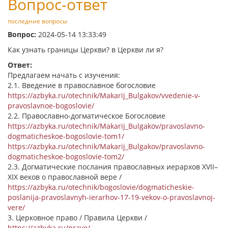
Вопрос-ответ
последние вопросы
Вопрос:
2024-05-14 13:33:49
Как узнать границы Церкви? в Церкви ли я?
Ответ:
Предлагаем начать с изучения:
2.1. Введение в православное богословие
https://azbyka.ru/otechnik/Makarij_Bulgakov/vvedenie-v-
pravoslavnoe-bogoslovie/
2.2. Православно-догматическое Богословие
https://azbyka.ru/otechnik/Makarij_Bulgakov/pravoslavno-
dogmaticheskoe-bogoslovie-tom1/
https://azbyka.ru/otechnik/Makarij_Bulgakov/pravoslavno-
dogmaticheskoe-bogoslovie-tom2/
2.3. Догматические послания православных иерархов XVII–
XIX веков о православной вере /
https://azbyka.ru/otechnik/bogoslovie/dogmaticheskie-
poslanija-pravoslavnyh-ierarhov-17-19-vekov-o-pravoslavnoj-
vere/
3. Церковное право / Правила Церкви /
https://azbyka.ru/pravo/