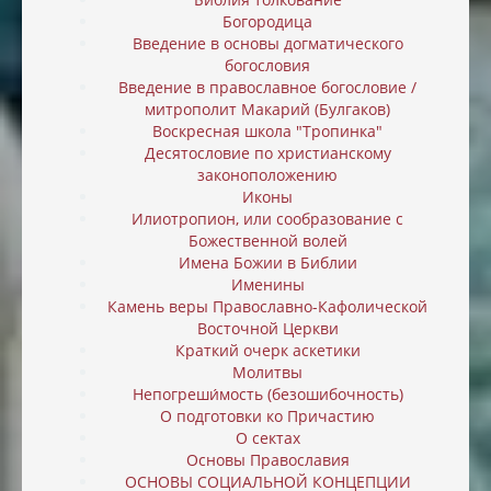
Богородица
Введение в основы догматического
богословия
Введение в православное богословие /
митрополит Макарий (Булгаков)
Воскресная школа "Тропинка"
Десятословие по христианскому
законоположению
Иконы
Илиотропион, или cообразование с
Божественной волей
Имена Божии в Библии
Именины
Камень веры Православно-Кафолической
Восточной Церкви
Краткий очерк аскетики
Молитвы
Непогреши́мость (безошибочность)
О подготовки ко Причастию
О сектах
Основы Православия
ОСНОВЫ СОЦИАЛЬНОЙ КОНЦЕПЦИИ