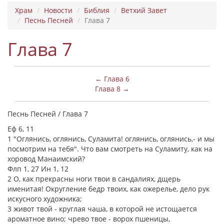
Храм
Новости
Библия
Ветхий Завет
Песнь Песней
Глава 7
Глава 7
← Глава 6
Глава 8 →
Песнь Песней / Глава 7
Еф 6, 11
1 "Оглянись, оглянись, Суламита! оглянись, оглянись,- и мы
посмотрим на тебя". Что вам смотреть на Суламиту, как на
хоровод Манаимский?
Флп 1, 27 Ин 1, 12
2 О, как прекрасны ноги твои в сандалиях, дщерь
именитая! Округление бедр твоих, как ожерелье, дело рук
искусного художника;
3 живот твой - круглая чаша, в которой не истощается
ароматное вино; чрево твое - ворох пшеницы,