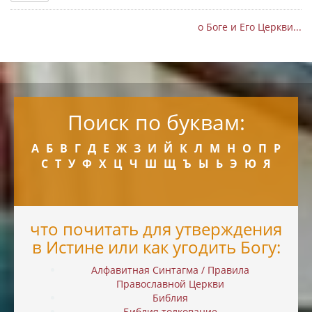
о Боге и Его Церкви...
Поиск по буквам:
А
Б
В
Г
Д
Е
Ж
З
И
Й
К
Л
М
Н
О
П
Р
С
Т
У
Ф
Х
Ц
Ч
Ш
Щ
Ъ
Ы
Ь
Э
Ю
Я
что почитать для утверждения
в Истине или как угодить Богу:
Алфавитная Синтагма / Правила
Православной Церкви
Библия
Библия толкование