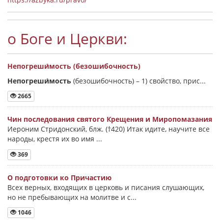
о Боге и Церкви:
Непогреши́мость (безошибочность)
Непогреши́мость
(безошибочность) –
1) свойство, прис...
2665
Чин последования святого Крещения и Миропомазания
Иероним Стридонский, блж. (†420) Итак идите, научите все
народы, крестя их во имя ...
369
О подготовки ко Причастию
Всех верных, входящих в церковь и писания слушающих,
но не пребывающих на молитве и с...
1046