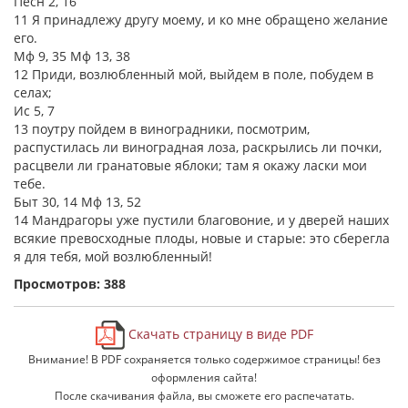
Песн 2, 16
11 Я принадлежу другу моему, и ко мне обращено желание
его.
Мф 9, 35 Мф 13, 38
12 Приди, возлюбленный мой, выйдем в поле, побудем в
селах;
Ис 5, 7
13 поутру пойдем в виноградники, посмотрим,
распустилась ли виноградная лоза, раскрылись ли почки,
расцвели ли гранатовые яблоки; там я окажу ласки мои
тебе.
Быт 30, 14 Мф 13, 52
14 Мандрагоры уже пустили благовоние, и у дверей наших
всякие превосходные плоды, новые и старые: это сберегла
я для тебя, мой возлюбленный!
Просмотров: 388
Скачать страницу в виде PDF
Внимание! В PDF сохраняется только содержимое страницы! без
оформления сайта!
После скачивания файла, вы сможете его распечатать.