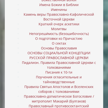
Имена Божии в Библии
Именины
Камень веры Православно-Кафолической
Восточной Церкви
Краткий очерк аскетики
Молитвы
Непогреши́мость (безошибочность)
О подготовки ко Причастию
О сектах
Основы Православия
ОСНОВЫ СОЦИАЛЬНОЙ КОНЦЕПЦИИ
РУССКОЙ ПРАВОСЛАВНОЙ ЦЕРКВИ
Пидалион. Правила Православной Церкви с
толкованиями
Писания к 10-ти
Поучения огласительные и
тайноводственные
Правила Святых Апостолов и Вселенских
соборов с толкованиями
Православно-догматическое Богословие /
митрополит Макарий (Булгаков)
Православный противосектантский