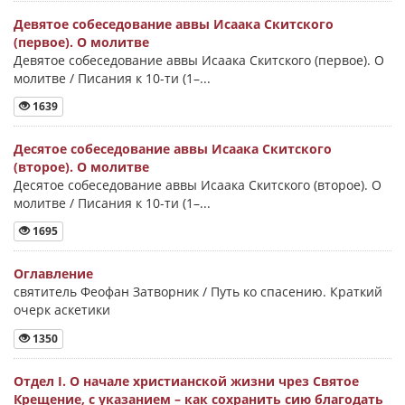
Девятое собеседование аввы Исаака Скитского
(первое). О молитве
Девятое собеседование аввы Исаака Скитского (первое). О
молитве / Писания к 10-ти (1–...
1639
Десятое собеседование аввы Исаака Скитского
(второе). О молитве
Десятое собеседование аввы Исаака Скитского (второе). О
молитве / Писания к 10-ти (1–...
1695
Оглавление
святитель Феофан Затворник / Путь ко спасению. Краткий
очерк аскетики
1350
Отдел I. О начале христианской жизни чрез Святое
Крещение, с указанием – как сохранить сию благодать