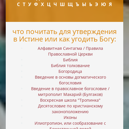
С
Т
У
Ф
Х
Ц
Ч
Ш
Щ
Ъ
Ы
Ь
Э
Ю
Я
что почитать для утверждения
в Истине или как угодить Богу:
Алфавитная Синтагма / Правила
Православной Церкви
Библия
Библия толкование
Богородица
Введение в основы догматического
богословия
Введение в православное богословие /
митрополит Макарий (Булгаков)
Воскресная школа "Тропинка"
Десятословие по христианскому
законоположению
Иконы
Илиотропион, или cообразование с
Божественной волей