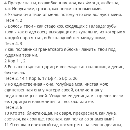
4 Прекрасна ты, возлюбленная моя, как Фирца, любезна,
как Иерусалим, грозна, как полки со знаменами.
5 Уклони очи твои от меня, потому что они волнуют меня.
Песн 4, 2
6 Волосы твои - как стадо коз, сходящих с Галаада; зубы
твои - как стадо овец, выходящих из купальни, из которых у
каждой пара ягнят, и бесплодной нет между ними;
Песн 4, 3
7 как половинки гранатового яблока - ланиты твои под
кудрями твоими.
2 Кор 11, 2
8 Есть шестьдесят цариц и восемьдесят наложниц и девиц
без числа,
Песн 2, 14 1 Кор 6, 17 Еф 4, 5 Еф 5, 26
9 но единственная - она, голубица моя, чистая моя;
единственная она у матери своей, отличенная у
родительницы своей. Увидели ее девицы, и - превознесли
ее, царицы и наложницы, и - восхвалили ее.
Песн 3, 6
10 Кто эта, блистающая, как заря, прекрасная, как луна,
светлая, как солнце, грозная, как полки со знаменами?
11 Я сошла в ореховый сад посмотреть на зелень долины,