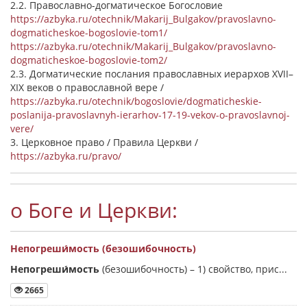
2.2. Православно-догматическое Богословие
https://azbyka.ru/otechnik/Makarij_Bulgakov/pravoslavno-
dogmaticheskoe-bogoslovie-tom1/
https://azbyka.ru/otechnik/Makarij_Bulgakov/pravoslavno-
dogmaticheskoe-bogoslovie-tom2/
2.3. Догматические послания православных иерархов XVII–
XIX веков о православной вере /
https://azbyka.ru/otechnik/bogoslovie/dogmaticheskie-
poslanija-pravoslavnyh-ierarhov-17-19-vekov-o-pravoslavnoj-
vere/
3. Церковное право / Правила Церкви /
https://azbyka.ru/pravo/
о Боге и Церкви:
Непогреши́мость (безошибочность)
Непогреши́мость
(безошибочность) –
1) свойство, прис...
2665