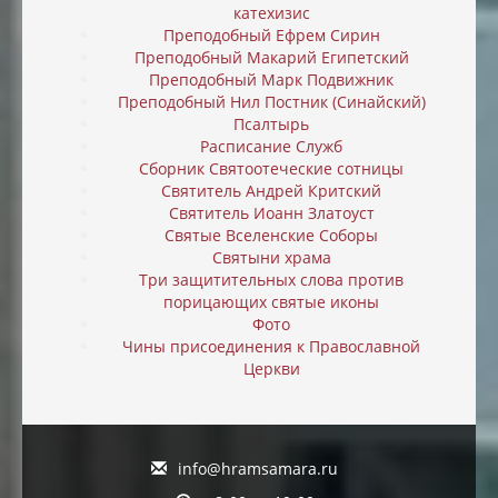
катехизис
Преподобный Ефрем Сирин
Преподобный Макарий Египетский
Преподобный Марк Подвижник
Преподобный Нил Постник (Синайский)
Псалтырь
Расписание Служб
Сборник Святоотеческие сотницы
Святитель Андрей Критский
Святитель Иоанн Златоуст
Святые Вселенские Соборы
Святыни храма
Три защитительных слова против
порицающих святые иконы
Фото
Чины присоединения к Православной
Церкви
info@hramsamara.ru