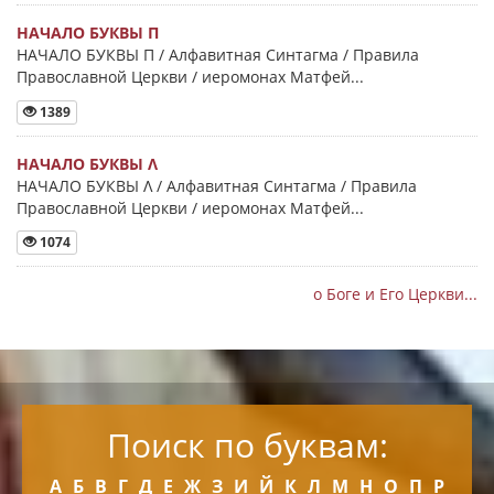
НАЧАЛО БУКВЫ Π
НАЧАЛО БУКВЫ Π / Алфавитная Синтагма / Правила
Православной Церкви / иеромонах Матфей...
1389
НАЧАЛО БУКВЫ Λ
НАЧАЛО БУКВЫ Λ / Алфавитная Синтагма / Правила
Православной Церкви / иеромонах Матфей...
1074
о Боге и Его Церкви...
Поиск по буквам:
А
Б
В
Г
Д
Е
Ж
З
И
Й
К
Л
М
Н
О
П
Р