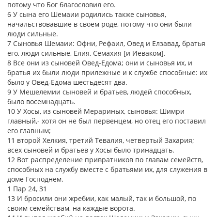
потому что Бог благословил его.
6 У сына его Шемаии родились также сыновья,
начальствовавшие в своем роде, потому что они были
люди сильные.
7 Сыновья Шемаии: Офни, Рефаил, Овед и Елзавад, братья
его, люди сильные, Елия, Семахия [и Иеваком].
8 Все они из сыновей Овед-Едома; они и сыновья их, и
братья их были люди прилежные и к службе способные: их
было у Овед-Едома шестьдесят два.
9 У Мешелемии сыновей и братьев, людей способных,
было восемнадцать.
10 У Хосы, из сыновей Мерариных, сыновья: Шимри
главный,- хотя он не был первенцем, но отец его поставил
его главным;
11 второй Хелкия, третий Тевалия, четвертый Захария;
всех сыновей и братьев у Хосы было тринадцать.
12 Вот распределение привратников по главам семейств,
способных на службу вместе с братьями их, для служения в
доме Господнем.
1 Пар 24, 31
13 И бросили они жребии, как малый, так и большой, по
своим семействам, на каждые ворота.