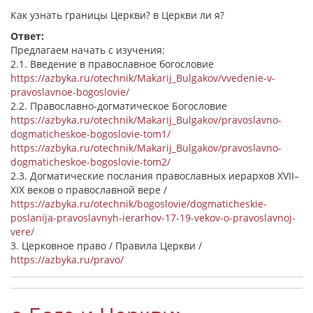
Как узнать границы Церкви? в Церкви ли я?
Ответ:
Предлагаем начать с изучения:
2.1. Введение в православное богословие
https://azbyka.ru/otechnik/Makarij_Bulgakov/vvedenie-v-
pravoslavnoe-bogoslovie/
2.2. Православно-догматическое Богословие
https://azbyka.ru/otechnik/Makarij_Bulgakov/pravoslavno-
dogmaticheskoe-bogoslovie-tom1/
https://azbyka.ru/otechnik/Makarij_Bulgakov/pravoslavno-
dogmaticheskoe-bogoslovie-tom2/
2.3. Догматические послания православных иерархов XVII–
XIX веков о православной вере /
https://azbyka.ru/otechnik/bogoslovie/dogmaticheskie-
poslanija-pravoslavnyh-ierarhov-17-19-vekov-o-pravoslavnoj-
vere/
3. Церковное право / Правила Церкви /
https://azbyka.ru/pravo/