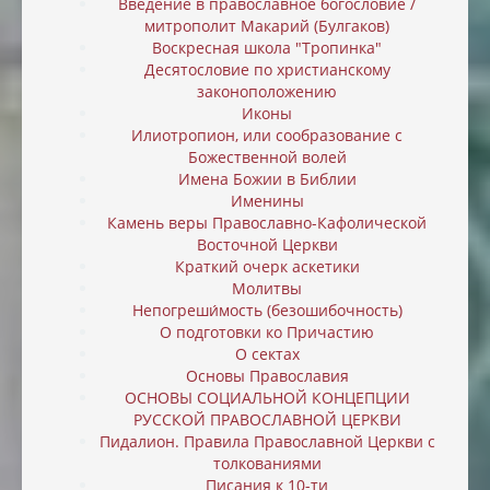
Введение в православное богословие /
митрополит Макарий (Булгаков)
Воскресная школа "Тропинка"
Десятословие по христианскому
законоположению
Иконы
Илиотропион, или cообразование с
Божественной волей
Имена Божии в Библии
Именины
Камень веры Православно-Кафолической
Восточной Церкви
Краткий очерк аскетики
Молитвы
Непогреши́мость (безошибочность)
О подготовки ко Причастию
О сектах
Основы Православия
ОСНОВЫ СОЦИАЛЬНОЙ КОНЦЕПЦИИ
РУССКОЙ ПРАВОСЛАВНОЙ ЦЕРКВИ
Пидалион. Правила Православной Церкви с
толкованиями
Писания к 10-ти