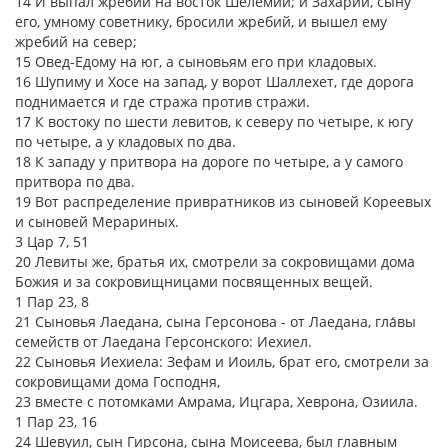
14 И выпал жребий на восток Шелемии; и Захарии, сыну
его, умному советнику, бросили жребий, и вышел ему
жребий на север;
15 Овед-Едому на юг, а сыновьям его при кладовых.
16 Шупиму и Хосе на запад, у ворот Шаллехет, где дорога
поднимается и где стража против стражи.
17 К востоку по шести левитов, к северу по четыре, к югу
по четыре, а у кладовых по два.
18 К западу у притвора на дороге по четыре, а у самого
притвора по два.
19 Вот распределение привратников из сыновей Кореевых
и сыновей Мерариных.
3 Цар 7, 51
20 Левиты же, братья их, смотрели за сокровищами дома
Божия и за сокровищницами посвященных вещей.
1 Пар 23, 8
21 Сыновья Лаедана, сына Герсонова - от Лаедана, гла́вы
семейств от Лаедана Герсонского: Иехиел.
22 Сыновья Иехиела: Зефам и Иоиль, брат его, смотрели за
сокровищами дома Господня,
23 вместе с потомками Амрама, Ицгара, Хеврона, Озиила.
1 Пар 23, 16
24 Шевуил, сын Гирсона, сына Моисеева, был главным