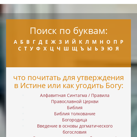
Поиск по буквам:
А
Б
В
Г
Д
Е
Ж
З
И
Й
К
Л
М
Н
О
П
Р
С
Т
У
Ф
Х
Ц
Ч
Ш
Щ
Ъ
Ы
Ь
Э
Ю
Я
что почитать для утверждения
в Истине или как угодить Богу:
Алфавитная Синтагма / Правила
Православной Церкви
Библия
Библия толкование
Богородица
Введение в основы догматического
богословия