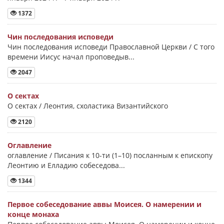
1372
Чин последования исповеди
Чин последования исповеди Православной Церкви / С того
времени Иисус начал проповедыв...
2047
О сектах
О сектах / Леонтия, схоластика Византийского
2120
Оглавление
оглавление / Писания к 10-ти (1–10) посланным к епископу
Леонтию и Елладию собеседова...
1344
Первое собеседование аввы Моисея. О намерении и
конце монаха