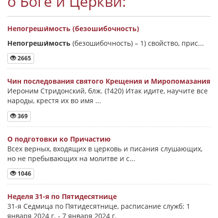
о Боге и Церкви:
Непогреши́мость (безошибочность)
Непогреши́мость
(безошибочность) –
1) свойство, прис...
2665
Чин последования святого Крещения и Миропомазания
Иероним Стридонский, блж. (†420) Итак идите, научите все
народы, крестя их во имя ...
369
О подготовки ко Причастию
Всех верных, входящих в церковь и писания слушающих,
но не пребывающих на молитве и с...
1046
Неделя 31-я по Пятидесятнице
31-я Седмица по Пятидесятнице, расписание служб: 1
января 2024 г. - 7 января 2024 г.