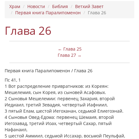
Храм
Новости
Библия
Ветхий Завет
Первая книга Паралипоменон
Глава 26
Глава 26
← Глава 25
Глава 27 →
Первая книга Паралипоменон / Глава 26
Пс 41, 1
1 Вот распределение привратников: из Кореян:
Мешелемия, сын Корея, из сыновей Асафовых.
2 Сыновья Мешелемии: первенец Захария, второй
Иедиаил, третий Зевадия, четвертый Иафниил,
3 пятый Елам, шестой Иегоханан, седьмой Елиегоэнай.
4 Сыновья Овед-Едома: первенец Шемаия, второй
Иегозавад, третий Иоах, четвертый Сахар, пятый
Нафанаил,
5 шестой Аммиил, седьмой Иссахар, восьмой Пеульфай,