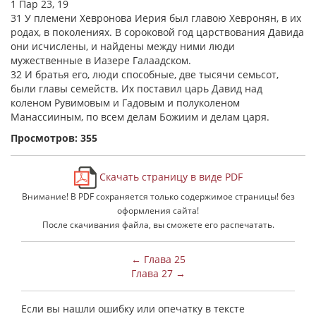
1 Пар 23, 19
31 У племени Хевронова Иерия был главою Хевронян, в их
родах, в поколениях. В сороковой год царствования Давида
они исчислены, и найдены между ними люди
мужественные в Иазере Галаадском.
32 И братья его, люди способные, две тысячи семьсот,
были главы семейств. Их поставил царь Давид над
коленом Рувимовым и Гадовым и полуколеном
Манассииным, по всем делам Божиим и делам царя.
Просмотров: 355
Скачать страницу в виде PDF
Внимание! В PDF сохраняется только содержимое страницы! без
оформления сайта!
После скачивания файла, вы сможете его распечатать.
← Глава 25
Глава 27 →
Если вы нашли ошибку или опечатку в тексте