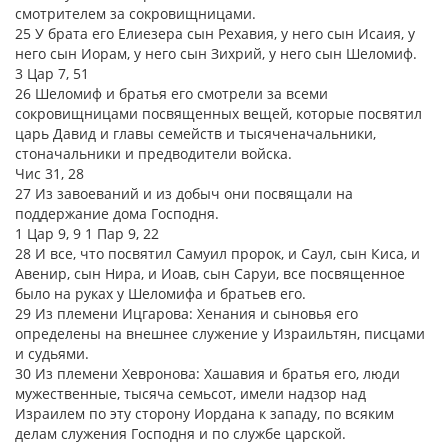
смотрителем за сокровищницами.
25 У брата его Елиезера сын Рехавия, у него сын Исаия, у
него сын Иорам, у него сын Зихрий, у него сын Шеломиф.
3 Цар 7, 51
26 Шеломиф и братья его смотрели за всеми
сокровищницами посвященных вещей, которые посвятил
царь Давид и главы семейств и тысяченачальники,
стоначальники и предводители войска.
Чис 31, 28
27 Из завоеваний и из добыч они посвящали на
поддержание дома Господня.
1 Цар 9, 9 1 Пар 9, 22
28 И все, что посвятил Самуил пророк, и Саул, сын Киса, и
Авенир, сын Нира, и Иоав, сын Саруи, все посвященное
было на руках у Шеломифа и братьев его.
29 Из племени Ицгарова: Хенания и сыновья его
определены на внешнее служение у Израильтян, писцами
и судьями.
30 Из племени Хевронова: Хашавия и братья его, люди
мужественные, тысяча семьсот, имели надзор над
Израилем по эту сторону Иордана к западу, по всяким
делам служения Господня и по службе царской.