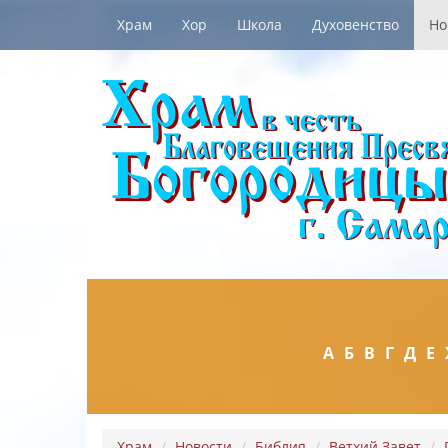
Храм
Хор
Школа
Духовенство
Но
А
Б
В
Г
Д
Е
Храм
Новости
Библия
Ветхий Завет