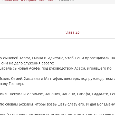
Глава 26 →
бу сыновей Асафа, Емана и Идифуна, чтобы они провещавали на
 они на дело служения своего:
шарела сыновья Асафа, под руководством Асафа, игравшего по
Исаия, Семей, Хашавия и Маттафия, шестеро, под руководством 
хвалу Господа.
иил, Шевуил и Иеримоф, Ханания, Ханани, Елиафа, Гиддалти, Р
 по словам Божиим, чтобы возвышать славу его. И дал Бог Еману
доме Господнем с кимвалами, псалтирями и цитрами в служении