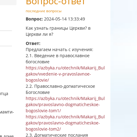
Вопрос-ответ
последние вопросы
Вопрос:
2024-05-14 13:33:49
Как узнать границы Церкви? в
Церкви ли я?
Ответ:
Предлагаем начать с изучения:
2.1. Введение в православное
богословие
https://azbyka.ru/otechnik/Makarij_Bul
gakov/vvedenie-v-pravoslavnoe-
bogoslovie/
2.2. Православно-догматическое
Богословие
отца
https://azbyka.ru/otechnik/Makarij_Bul
gakov/pravoslavno-dogmaticheskoe-
bogoslovie-tom1/
омамти-
https://azbyka.ru/otechnik/Makarij_Bul
gakov/pravoslavno-dogmaticheskoe-
bogoslovie-tom2/
2.3. Догматические послания
 в доме