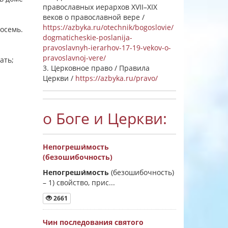
православных иерархов XVII–XIX
веков о православной вере /
https://azbyka.ru/otechnik/bogoslovie/
восемь.
dogmaticheskie-poslanija-
pravoslavnyh-ierarhov-17-19-vekov-o-
pravoslavnoj-vere/
цать;
3. Церковное право / Правила
Церкви /
https://azbyka.ru/pravo/
о Боге и Церкви:
Непогреши́мость
(безошибочность)
Непогреши́мость
(безошибочность)
–
1) свойство, прис...
2661
Чин последования святого