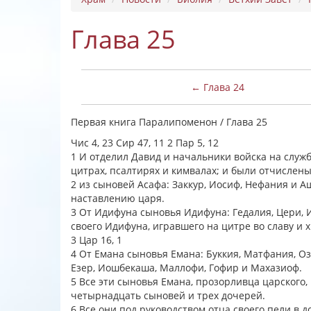
Глава 25
← Глава 24
Первая книга Паралипоменон / Глава 25
Чис 4, 23 Сир 47, 11 2 Пар 5, 12
1 И отделил Давид и начальники войска на служ
цитрах, псалтирях и кимвалах; и были отчислены
2 из сыновей Асафа: Заккур, Иосиф, Нефания и А
наставлению царя.
3 От Идифуна сыновья Идифуна: Гедалия, Цери, 
своего Идифуна, игравшего на цитре во славу и 
3 Цар 16, 1
4 От Емана сыновья Емана: Буккия, Матфания, Оз
Езер, Иошбекаша, Маллофи, Гофир и Махазиоф.
5 Все эти сыновья Емана, прозорливца царского,
четырнадцать сыновей и трех дочерей.
6 Все они под руководством отца своего пели в 