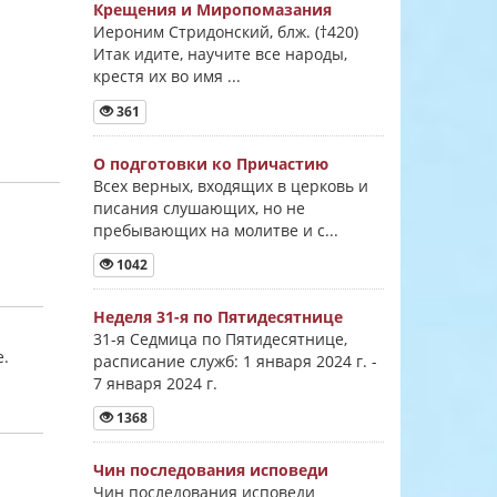
Крещения и Миропомазания
Иероним Стридонский, блж. (†420)
Итак идите, научите все народы,
крестя их во имя ...
361
О подготовки ко Причастию
Всех верных, входящих в церковь и
писания слушающих, но не
пребывающих на молитве и с...
1042
Неделя 31-я по Пятидесятнице
31-я Седмица по Пятидесятнице,
е.
расписание служб: 1 января 2024 г. -
7 января 2024 г.
1368
Чин последования исповеди
Чин последования исповеди