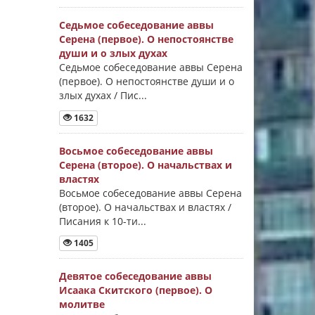
Седьмое собеседование аввы
Серена (первое). О непостоянстве
души и о злых духах
Седьмое собеседование аввы Серена
(первое). О непостоянстве души и о
злых духах / Пис...
1632
Восьмое собеседование аввы
Серена (второе). О начальствах и
властях
Восьмое собеседование аввы Серена
(второе). О начальствах и властях /
Писания к 10-ти...
1405
Девятое собеседование аввы
Исаака Скитского (первое). О
молитве