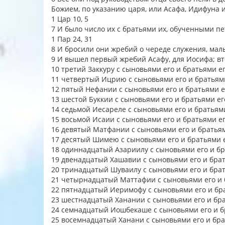
Божием, по указанию царя, или Асафа, Идифуна 
1 Цар 10, 5
7 И было число их с братьями их, обученными пе
1 Пар 24, 31
8 И бросили они жребий о череде служения, мал
9 И вышел первый жребий Асафу, для Иосифа; вт
10 третий Заккуру с сыновьями его и братьями ег
11 четвертый Ицрию с сыновьями его и братьями
12 пятый Нефании с сыновьями его и братьями ег
13 шестой Буккии с сыновьями его и братьями его
14 седьмой Иесареле с сыновьями его и братьями
15 восьмой Исаии с сыновьями его и братьями ег
16 девятый Матфании с сыновьями его и братьями
17 десятый Шимею с сыновьями его и братьями е
18 одиннадцатый Азариилу с сыновьями его и бра
19 двенадцатый Хашавии с сыновьями его и брать
20 тринадцатый Шуваилу с сыновьями его и брать
21 четырнадцатый Маттафии с сыновьями его и б
22 пятнадцатый Иеримофу с сыновьями его и бра
23 шестнадцатый Ханании с сыновьями его и бра
24 семнадцатый Иошбекаше с сыновьями его и бр
25 восемнадцатый Ханани с сыновьями его и брат