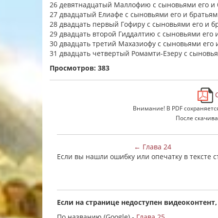
26 девятнадцатый Маллофию с сыновьями его и б
27 двадцатый Елиафе с сыновьями его и братьями
28 двадцать первый Гофиру с сыновьями его и бр
29 двадцать второй Гиддалтию с сыновьями его и
30 двадцать третий Махазиофу с сыновьями его и
31 двадцать четвертый Ромамти-Езеру с сыновьям
Просмотров: 383
С
Внимание! В PDF сохраняетс
После скачива
← Глава 24
Если вы нашли ошибку или опечатку в тексте 
Если на странице недоступен видеоконтент,
По названию (Google) -
Глава 25