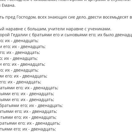
и Емана.
ть пред Господом, всех знающих сие дело, двести восемьдесят 
ый наравне с большим, учители наравне с учениками.
орой Гедалии с братьями его и сыновьями его; их было двенад
о; их - двенадцать;
 его; их - двенадцать;
о; их - двенадцать;
; их - двенадцать;
 его; их - двенадцать;
о; их - двенадцать;
 его; их - двенадцать;
го; их - двенадцать;
тьями его; их - двенадцать;
ями его; их - двенадцать;
ями его; их - двенадцать;
ратьями его; их - двенадцать;
тьями его; их - двенадцать;
тьями его; их - двенадцать;
атьями его; их - двенадцать;
ьями его; их - двенадцать;