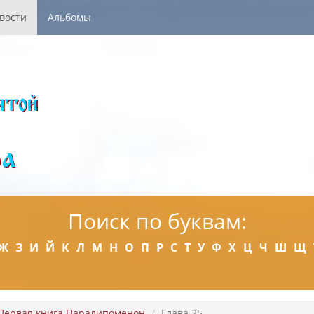
вости
Альбомы
Поиск по буквам:
Ж
З
И
Й
К
Л
М
Н
О
П
Р
С
Т
У
Ф
Х
Ц
Ч
Ш
Щ
Первая книга Паралипоменон
Глава 25