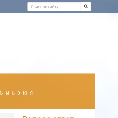
Ъ
Ы
Ь
Э
Ю
Я