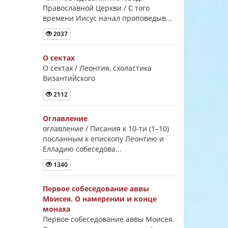
Православной Церкви / С того
времени Иисус начал проповедыв...
2037
О сектах
О сектах / Леонтия, схоластика
Византийского
2112
Оглавление
оглавление / Писания к 10-ти (1–10)
посланным к епископу Леонтию и
Елладию собеседова...
1340
Первое собеседование аввы
Моисея. О намерении и конце
монаха
Первое собеседование аввы Моисея.