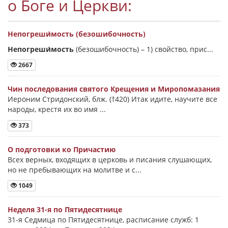
о Боге и Церкви:
Непогреши́мость (безошибочность)
Непогреши́мость
(безошибочность) –
1) свойство, прис...
2667
Чин последования святого Крещения и Миропомазания
Иероним Стридонский, блж. (†420) Итак идите, научите все
народы, крестя их во имя ...
373
О подготовки ко Причастию
Всех верных, входящих в церковь и писания слушающих,
но не пребывающих на молитве и с...
1049
Неделя 31-я по Пятидесятнице
31-я Седмица по Пятидесятнице, расписание служб: 1