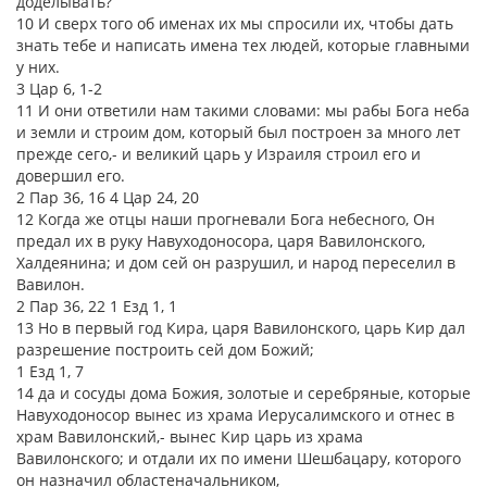
доделывать?
10 И сверх того об именах их мы спросили их, чтобы дать
знать тебе и написать имена тех людей, которые главными
у них.
3 Цар 6, 1-2
11 И они ответили нам такими словами: мы рабы Бога неба
и земли и строим дом, который был построен за много лет
прежде сего,- и великий царь у Израиля строил его и
довершил его.
2 Пар 36, 16 4 Цар 24, 20
12 Когда же отцы наши прогневали Бога небесного, Он
предал их в руку Навуходоносора, царя Вавилонского,
Халдеянина; и дом сей он разрушил, и народ переселил в
Вавилон.
2 Пар 36, 22 1 Езд 1, 1
13 Но в первый год Кира, царя Вавилонского, царь Кир дал
разрешение построить сей дом Божий;
1 Езд 1, 7
14 да и сосуды дома Божия, золотые и серебряные, которые
Навуходоносор вынес из храма Иерусалимского и отнес в
храм Вавилонский,- вынес Кир царь из храма
Вавилонского; и отдали их по имени Шешбацару, которого
он назначил областеначальником,