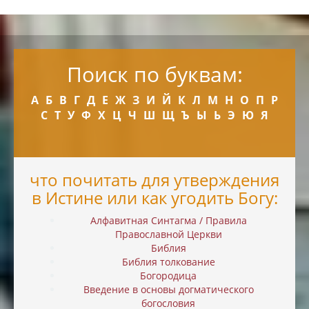
Поиск по буквам:
А
Б
В
Г
Д
Е
Ж
З
И
Й
К
Л
М
Н
О
П
Р
С
Т
У
Ф
Х
Ц
Ч
Ш
Щ
Ъ
Ы
Ь
Э
Ю
Я
что почитать для утверждения
в Истине или как угодить Богу:
Алфавитная Синтагма / Правила
Православной Церкви
Библия
Библия толкование
Богородица
Введение в основы догматического
богословия