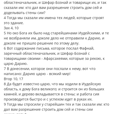
областеначальник, и Шефар-Бознай и товарищи их, и так
сказали им: кто дал вам разрешение строить дом сей и
доделывать стены сии?
4 Тогда мы сказали им имена тех людей, которые строят
это здание.
Зах 4, 10
5 Но око Бога их было над старейшинами Иудейскими, и те
не возбраняли им, доколе дело не отправили к Дарию, и
доколе не пришло решение по этому делу.
6 Вот содержание письма, которое послал Фафнай,
заречный областеначальник, и Шефар-Бознай с
товарищами своими - Афарсахеями, которые за рекою, к
царю Дарию.
7 В донесении, которое они послали к нему, вот что
написано: Дарию царю - всякий мир!
Втор 10, 17
8 Да будет известно царю, что мы ходили в Иудейскую
область, к дому Бога великого; и строится он из больших
камней, и дерево вкладывается в стены; и работа сия
производится быстро и с успехом идет в руках их.
9 Тогда мы спросили у старейшин тех и так сказали им: кто
дал вам разрешение строить дом сей и стены сии