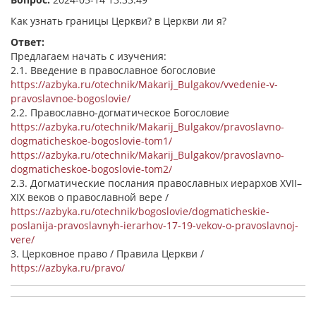
Как узнать границы Церкви? в Церкви ли я?
Ответ:
Предлагаем начать с изучения:
2.1. Введение в православное богословие
https://azbyka.ru/otechnik/Makarij_Bulgakov/vvedenie-v-
pravoslavnoe-bogoslovie/
2.2. Православно-догматическое Богословие
https://azbyka.ru/otechnik/Makarij_Bulgakov/pravoslavno-
dogmaticheskoe-bogoslovie-tom1/
https://azbyka.ru/otechnik/Makarij_Bulgakov/pravoslavno-
dogmaticheskoe-bogoslovie-tom2/
2.3. Догматические послания православных иерархов XVII–
XIX веков о православной вере /
https://azbyka.ru/otechnik/bogoslovie/dogmaticheskie-
poslanija-pravoslavnyh-ierarhov-17-19-vekov-o-pravoslavnoj-
vere/
3. Церковное право / Правила Церкви /
https://azbyka.ru/pravo/