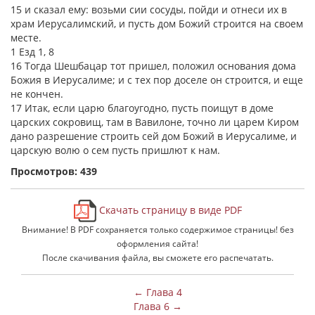
15 и сказал ему: возьми сии сосуды, пойди и отнеси их в
храм Иерусалимский, и пусть дом Божий строится на своем
месте.
1 Езд 1, 8
16 Тогда Шешбацар тот пришел, положил основания дома
Божия в Иерусалиме; и с тех пор доселе он строится, и еще
не кончен.
17 Итак, если царю благоугодно, пусть поищут в доме
царских сокровищ, там в Вавилоне, точно ли царем Киром
дано разрешение строить сей дом Божий в Иерусалиме, и
царскую волю о сем пусть пришлют к нам.
Просмотров: 439
Скачать страницу в виде PDF
Внимание! В PDF сохраняется только содержимое страницы! без
оформления сайта!
После скачивания файла, вы сможете его распечатать.
← Глава 4
Глава 6 →