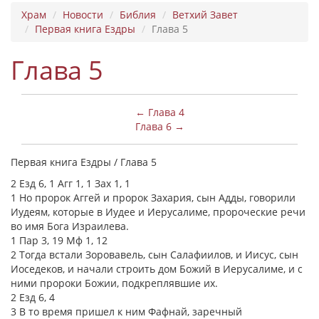
Храм
Новости
Библия
Ветхий Завет
Первая книга Ездры
Глава 5
Глава 5
← Глава 4
Глава 6 →
Первая книга Ездры / Глава 5
2 Езд 6, 1 Агг 1, 1 Зах 1, 1
1 Но пророк Аггей и пророк Захария, сын Адды, говорили
Иудеям, которые в Иудее и Иерусалиме, пророческие речи
во имя Бога Израилева.
1 Пар 3, 19 Мф 1, 12
2 Тогда встали Зоровавель, сын Салафиилов, и Иисус, сын
Иоседеков, и начали строить дом Божий в Иерусалиме, и с
ними пророки Божии, подкреплявшие их.
2 Езд 6, 4
3 В то время пришел к ним Фафнай, заречный