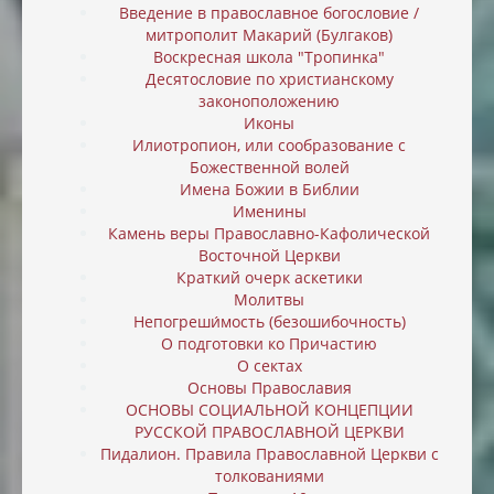
Введение в православное богословие /
митрополит Макарий (Булгаков)
Воскресная школа "Тропинка"
Десятословие по христианскому
законоположению
Иконы
Илиотропион, или cообразование с
Божественной волей
Имена Божии в Библии
Именины
Камень веры Православно-Кафолической
Восточной Церкви
Краткий очерк аскетики
Молитвы
Непогреши́мость (безошибочность)
О подготовки ко Причастию
О сектах
Основы Православия
ОСНОВЫ СОЦИАЛЬНОЙ КОНЦЕПЦИИ
РУССКОЙ ПРАВОСЛАВНОЙ ЦЕРКВИ
Пидалион. Правила Православной Церкви с
толкованиями