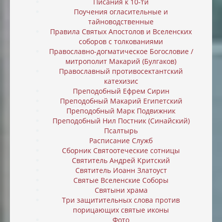
Писания к 10-ти
Поучения огласительные и
тайноводственные
Правила Святых Апостолов и Вселенских
соборов с толкованиями
Православно-догматическое Богословие /
митрополит Макарий (Булгаков)
Православный противосектантский
катехизис
Преподобный Ефрем Сирин
Преподобный Макарий Египетский
Преподобный Марк Подвижник
Преподобный Нил Постник (Синайский)
Псалтырь
Расписание Служб
Сборник Святоотеческие сотницы
Святитель Андрей Критский
Святитель Иоанн Златоуст
Святые Вселенские Соборы
Святыни храма
Три защитительных слова против
порицающих святые иконы
Фото