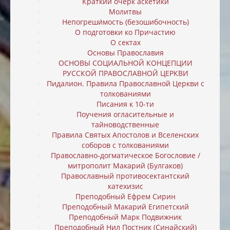
Краткий очерк аскетики
Молитвы
Непогреши́мость (безошибочность)
О подготовки ко Причастию
О сектах
Основы Православия
ОСНОВЫ СОЦИАЛЬНОЙ КОНЦЕПЦИИ
РУССКОЙ ПРАВОСЛАВНОЙ ЦЕРКВИ
Пидалион. Правила Православной Церкви с
толкованиями
Писания к 10-ти
Поучения огласительные и
тайноводственные
Правила Святых Апостолов и Вселенских
соборов с толкованиями
Православно-догматическое Богословие /
митрополит Макарий (Булгаков)
Православный противосектантский
катехизис
Преподобный Ефрем Сирин
Преподобный Макарий Египетский
Преподобный Марк Подвижник
Преподобный Нил Постник (Синайский)