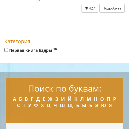
427
Подробнее
Категория
10
Первая книга Ездры
Поиск по буквам:
А
Б
В
Г
Д
Е
Ж
З
И
Й
К
Л
М
Н
О
П
Р
С
Т
У
Ф
Х
Ц
Ч
Ш
Щ
Ъ
Ы
Ь
Э
Ю
Я