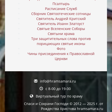
Псалтырь
Расписание Служб
Сборник Святоотеческие сотницы
Святитель Андрей Критский
Святитель Иоанн Златоуст
Святые Вселенские Соборы
Святыни храма
Три защитительных слова против
порицающих святые иконы
Фото
Чины присоединения к Православной
Церкви
info@hramsamara.ru
с 8-00 до 19-00
Виртуальный тур по храму
Спаси и Сохрани Господи © 2012 — 2025 г. от
Рождества Христова hramsamara.ru