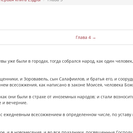
Глава 4 →
ы уже были в городах, тогда собрался народ, как один человек,
ященники, и Зоровавель, сын Салафиилов, и братья его, и соору
 нем всесожжения, как написано в законе Моисея, человека Бо
 как они были в страхе от иноземных народов; и стали возносит
е и вечерние.
 с ежедневным всесожжением в определенном числе, по уставу 
е, и в новомесячия, и во все праздники, посвященные Господу,