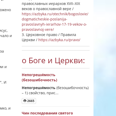
православных иерархов XVII–XIX
веков о православной вере /
ложено
https://azbyka.ru/otechnik/bogoslovie/
dogmaticheskie-poslanija-
pravoslavnyh-ierarhov-17-19-vekov-o-
pravoslavnoj-vere/
сус,
3. Церковное право / Правила
ачало и
Церкви /
https://azbyka.ru/pravo/
 за
о Боге и Церкви:
ми и
Непогреши́мость
(безошибочность)
". И
Непогреши́мость
(безошибочность)
–
1) свойство, прис...
2665
мко, и
Чин последования святого