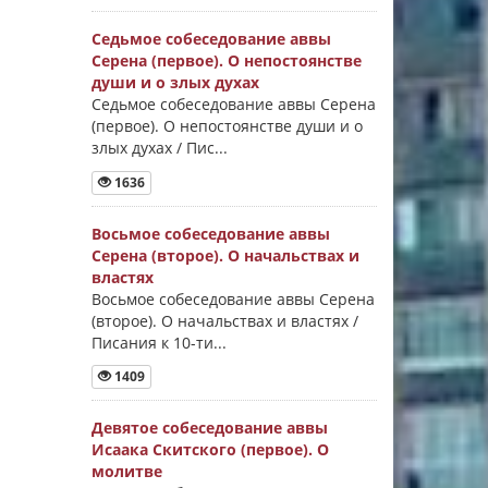
Седьмое собеседование аввы
Серена (первое). О непостоянстве
души и о злых духах
Седьмое собеседование аввы Серена
(первое). О непостоянстве души и о
злых духах / Пис...
1636
Восьмое собеседование аввы
Серена (второе). О начальствах и
властях
Восьмое собеседование аввы Серена
(второе). О начальствах и властях /
Писания к 10-ти...
1409
Девятое собеседование аввы
Исаака Скитского (первое). О
молитве