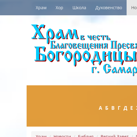
Храм
Хор
Школа
Духовенство
Но
А
Б
В
Г
Д
Е
Храм
Новости
Библия
Ветхий Завет