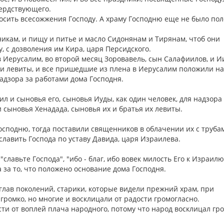
сердствующего.
носить всесожжения Господу. А храму Господню еще не было по
никам, и пищу и питье и масло Сидонянам и Тирянам, чтоб они
, с дозволения им Кира, царя Персидского.
в Иерусалим, во второй месяц Зоровавель, сын Салафиилов, и Ии
 и левиты, и все пришедшие из плена в Иерусалим положили н
надзора за работами дома Господня.
иил и сыновья его, сыновья Иуды, как один человек, для надзора
и сыновья Хенадада, сыновья их и братья их левиты.
осподню, тогда поставили священников в облачении их с труба
славить Господа по уставу Давида, царя Израилева.
славьте Господа", "ибо - благ, ибо вовек милость Его к Израилю
а за то, что положено основание дома Господня.
глав поколений, старики, которые видели прежний храм, при
 громко, но многие и восклицали от радости громогласно.
ти от воплей плача народного, потому что народ восклицал гро