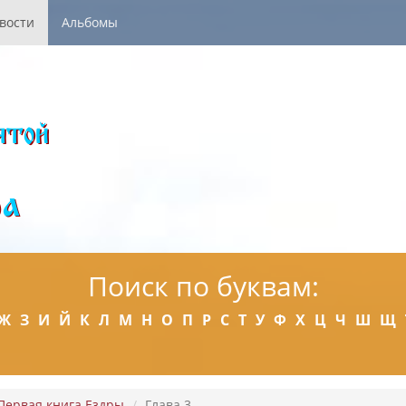
вости
Альбомы
Поиск по буквам:
Ж
З
И
Й
К
Л
М
Н
О
П
Р
С
Т
У
Ф
Х
Ц
Ч
Ш
Щ
Первая книга Ездры
Глава 3