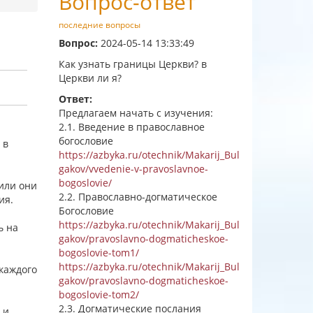
Вопрос-ответ
последние вопросы
Вопрос:
2024-05-14 13:33:49
Как узнать границы Церкви? в
Церкви ли я?
Ответ:
Предлагаем начать с изучения:
2.1. Введение в православное
богословие
 в
https://azbyka.ru/otechnik/Makarij_Bul
gakov/vvedenie-v-pravoslavnoe-
bogoslovie/
дили они
2.2. Православно-догматическое
жия.
Богословие
https://azbyka.ru/otechnik/Makarij_Bul
ь на
gakov/pravoslavno-dogmaticheskoe-
bogoslovie-tom1/
https://azbyka.ru/otechnik/Makarij_Bul
каждого
gakov/pravoslavno-dogmaticheskoe-
bogoslovie-tom2/
2.3. Догматические послания
 и