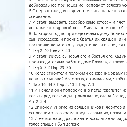
добровольное приношение Господу от всякого у
6 С первого же дня седьмого месяца начали воз
основание.
7 И стали выдавать серебро каменотесам и плот
доставляли кедровый лес с Ливана по морю в Яфу
8 Во второй год по приходе своем к дому Божию 
сын Иоседеков, и прочие братья их, священники
поставили левитов от двадцати лет и выше для 
1 Езд 2, 40 Неем 7, 43
9 И стали Иисус, сыновья его и братья его, Кадм
производителями работ в доме Божием, а также 
1 Езд 5, 2 2 Пар 29, 26
10 Когда строители положили основание храму Г
левитов, сыновей Асафовых, с кимвалами, чтобы 
1 Пар 16, 34 2 Пар 5, 13 2 Пар 7, 3
11 И начали они попеременно петь: "хвалите" и: "
весь народ восклицал громогласно, славя Господ
Агг 2, 3-4
12 Впрочем многие из священников и левитов и 
основании этого храма пред глазами их, плакали
13 И не мог народ распознать восклицаний радос
голос слышен был далеко.