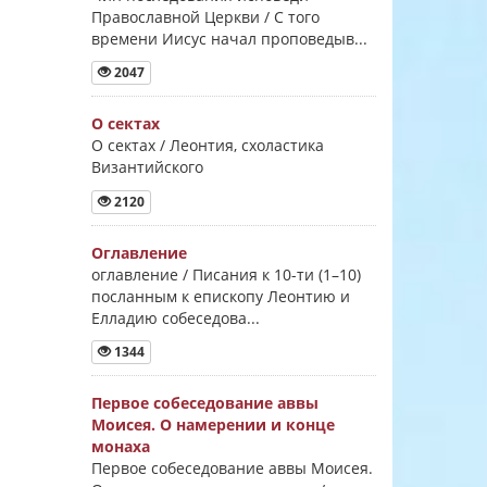
Православной Церкви / С того
времени Иисус начал проповедыв...
2047
О сектах
О сектах / Леонтия, схоластика
Византийского
2120
Оглавление
оглавление / Писания к 10-ти (1–10)
посланным к епископу Леонтию и
Елладию собеседова...
1344
Первое собеседование аввы
Моисея. О намерении и конце
монаха
Первое собеседование аввы Моисея.