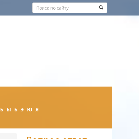
Ъ
Ы
Ь
Э
Ю
Я