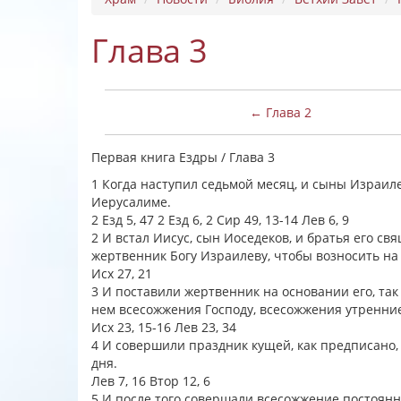
Глава 3
← Глава 2
Первая книга Ездры / Глава 3
1 Когда наступил седьмой месяц, и сыны Израилев
Иерусалиме.
2 Езд 5, 47 2 Езд 6, 2 Сир 49, 13-14 Лев 6, 9
2 И встал Иисус, сын Иоседеков, и братья его св
жертвенник Богу Израилеву, чтобы возносить на
Исх 27, 21
3 И поставили жертвенник на основании его, так
нем всесожжения Господу, всесожжения утренни
Исх 23, 15-16 Лев 23, 34
4 И совершили праздник кущей, как предписано,
дня.
Лев 7, 16 Втор 12, 6
5 И после того совершали всесожжение постоянно