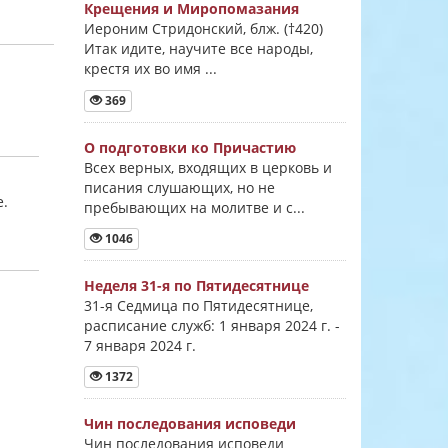
Крещения и Миропомазания
Иероним Стридонский, блж. (†420)
Итак идите, научите все народы,
крестя их во имя ...
369
О подготовки ко Причастию
Всех верных, входящих в церковь и
писания слушающих, но не
е.
пребывающих на молитве и с...
1046
Неделя 31-я по Пятидесятнице
31-я Седмица по Пятидесятнице,
расписание служб: 1 января 2024 г. -
7 января 2024 г.
1372
Чин последования исповеди
Чин последования исповеди