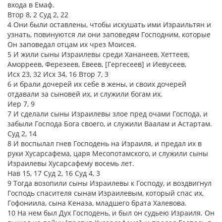
входа в Емаф.
Втор 8, 2 Суд 2, 22
4 Они были оставлены, чтобы искушать ими Израильтян и
узнать, повинуются ли они заповедям Господним, которые
Он заповедал отцам их чрез Моисея.
5 И жили сыны Израилевы среди Хананеев, Хеттеев,
Аморреев, Ферезеев, Евеев, [Гергесеев] и Иевусеев,
Исх 23, 32 Исх 34, 16 Втор 7, 3
6 и брали дочерей их себе в жены, и своих дочерей
отдавали за сыновей их, и служили богам их.
Иер 7, 9
7 И сделали сыны Израилевы злое пред очами Господа, и
забыли Господа Бога своего, и служили Ваалам и Астартам.
Суд 2, 14
8 И воспылал гнев Господень на Израиля, и предал их в
руки Хусарсафема, царя Месопотамского, и служили сыны
Израилевы Хусарсафему восемь лет.
Нав 15, 17 Суд 2, 16 Суд 4, 3
9 Тогда возопили сыны Израилевы к Господу, и воздвигнул
Господь спасителя сынам Израилевым, который спас их,
Гофониила, сына Кеназа, младшего брата Халевова.
10 На нем был Дух Господень, и был он судьею Израиля. Он