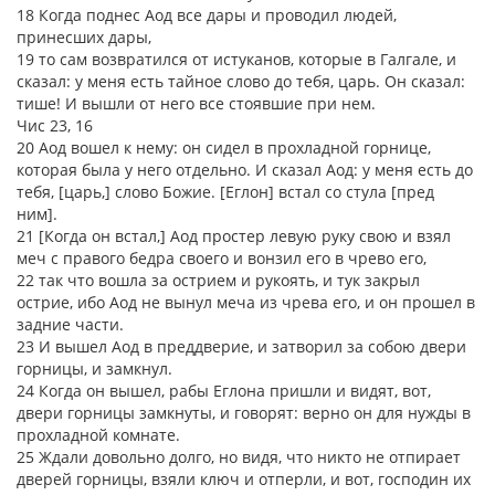
18 Когда поднес Аод все дары и проводил людей,
принесших дары,
19 то сам возвратился от истуканов, которые в Галгале, и
сказал: у меня есть тайное слово до тебя, царь. Он сказал:
тише! И вышли от него все стоявшие при нем.
Чис 23, 16
20 Аод вошел к нему: он сидел в прохладной горнице,
которая была у него отдельно. И сказал Аод: у меня есть до
тебя, [царь,] слово Божие. [Еглон] встал со стула [пред
ним].
21 [Когда он встал,] Аод простер левую руку свою и взял
меч с правого бедра своего и вонзил его в чрево его,
22 так что вошла за острием и рукоять, и тук закрыл
острие, ибо Аод не вынул меча из чрева его, и он прошел в
задние части.
23 И вышел Аод в преддверие, и затворил за собою двери
горницы, и замкнул.
24 Когда он вышел, рабы Еглона пришли и видят, вот,
двери горницы замкнуты, и говорят: верно он для нужды в
прохладной комнате.
25 Ждали довольно долго, но видя, что никто не отпирает
дверей горницы, взяли ключ и отперли, и вот, господин их