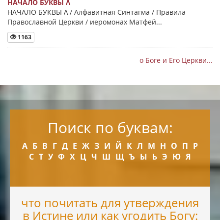
НАЧАЛО БУКВЫ Λ
НАЧАЛО БУКВЫ Λ / Алфавитная Синтагма / Правила
Православной Церкви / иеромонах Матфей...
1163
о Боге и Его Церкви...
Поиск по буквам:
А
Б
В
Г
Д
Е
Ж
З
И
Й
К
Л
М
Н
О
П
Р
С
Т
У
Ф
Х
Ц
Ч
Ш
Щ
Ъ
Ы
Ь
Э
Ю
Я
что почитать для утверждения
в Истине или как угодить Богу: