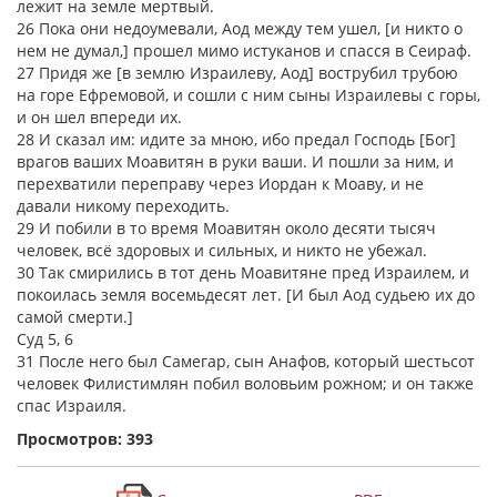
лежит на земле мертвый.
26 Пока они недоумевали, Аод между тем ушел, [и никто о
нем не думал,] прошел мимо истуканов и спасся в Сеираф.
27 Придя же [в землю Израилеву, Аод] вострубил трубою
на горе Ефремовой, и сошли с ним сыны Израилевы с горы,
и он шел впереди их.
28 И сказал им: идите за мною, ибо предал Господь [Бог]
врагов ваших Моавитян в руки ваши. И пошли за ним, и
перехватили переправу через Иордан к Моаву, и не
давали никому переходить.
29 И побили в то время Моавитян около десяти тысяч
человек, всё здоровых и сильных, и никто не убежал.
30 Так смирились в тот день Моавитяне пред Израилем, и
покоилась земля восемьдесят лет. [И был Аод судьею их до
самой смерти.]
Суд 5, 6
31 После него был Самегар, сын Анафов, который шестьсот
человек Филистимлян побил воловьим рожном; и он также
спас Израиля.
Просмотров: 393