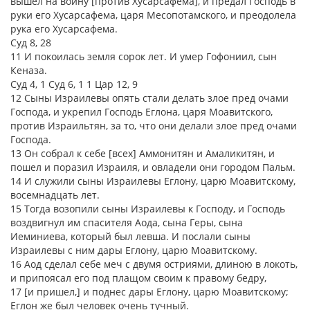
вышел на войну [против Хусарсафема], и предал Господь в
руки его Хусарсафема, царя Месопотамского, и преодолела
рука его Хусарсафема.
Суд 8, 28
11 И покоилась земля сорок лет. И умер Гофониил, сын
Кеназа.
Суд 4, 1 Суд 6, 1 1 Цар 12, 9
12 Сыны Израилевы опять стали делать злое пред очами
Господа, и укрепил Господь Еглона, царя Моавитского,
против Израильтян, за то, что они делали злое пред очами
Господа.
13 Он собрал к себе [всех] Аммонитян и Амаликитян, и
пошел и поразил Израиля, и овладели они городом Пальм.
14 И служили сыны Израилевы Еглону, царю Моавитскому,
восемнадцать лет.
15 Тогда возопили сыны Израилевы к Господу, и Господь
воздвигнул им спасителя Аода, сына Геры, сына
Иеминиева, который был левша. И послали сыны
Израилевы с ним дары Еглону, царю Моавитскому.
16 Аод сделал себе меч с двумя остриями, длиною в локоть,
и припоясал его под плащом своим к правому бедру,
17 [и пришел,] и поднес дары Еглону, царю Моавитскому;
Еглон же был человек очень тучный.