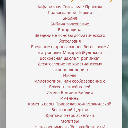
Алфавитная Синтагма / Правила
Православной Церкви
Библия
Библия толкование
Богородица
Введение в основы догматического
богословия
Введение в православное богословие /
митрополит Макарий (Булгаков)
Воскресная школа "Тропинка"
Десятословие по христианскому
законоположению
Иконы
Илиотропион, или cообразование с
Божественной волей
Имена Божии в Библии
Именины
Камень веры Православно-Кафолической
Восточной Церкви
Краткий очерк аскетики
Молитвы
Непогреши́мость (безошибочность)