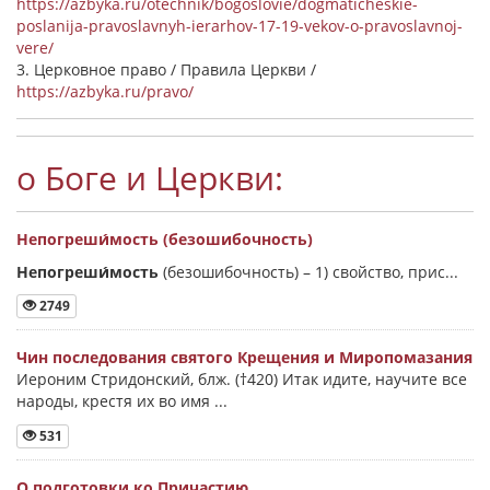
https://azbyka.ru/otechnik/bogoslovie/dogmaticheskie-
poslanija-pravoslavnyh-ierarhov-17-19-vekov-o-pravoslavnoj-
vere/
3. Церковное право / Правила Церкви /
https://azbyka.ru/pravo/
о Боге и Церкви:
Непогреши́мость (безошибочность)
Непогреши́мость
(безошибочность) –
1) свойство, прис...
2749
Чин последования святого Крещения и Миропомазания
Иероним Стридонский, блж. (†420) Итак идите, научите все
народы, крестя их во имя ...
531
О подготовки ко Причастию