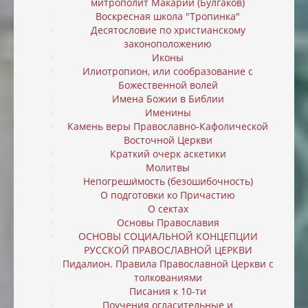
митрополит Макарий (Булгаков)
Воскресная школа "Тропинка"
Десятословие по христианскому
законоположению
Иконы
Илиотропион, или cообразование с
Божественной волей
Имена Божии в Библии
Именины
Камень веры Православно-Кафолической
Восточной Церкви
Краткий очерк аскетики
Молитвы
Непогреши́мость (безошибочность)
О подготовки ко Причастию
О сектах
Основы Православия
ОСНОВЫ СОЦИАЛЬНОЙ КОНЦЕПЦИИ
РУССКОЙ ПРАВОСЛАВНОЙ ЦЕРКВИ
Пидалион. Правила Православной Церкви с
толкованиями
Писания к 10-ти
Поучения огласительные и