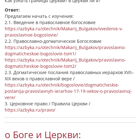
Как узнать границы Церкви? в Церкви ли я?
Ответ:
Предлагаем начать с изучения:
2.1. Введение в православное богословие
https://azbyka.ru/otechnik/Makarij_Bulgakov/vvedenie-v-
pravoslavnoe-bogoslovie/
2.2. Православно-догматическое Богословие
https://azbyka.ru/otechnik/Makarij_Bulgakov/pravoslavno-
dogmaticheskoe-bogoslovie-tom1/
https://azbyka.ru/otechnik/Makarij_Bulgakov/pravoslavno-
dogmaticheskoe-bogoslovie-tom2/
2.3. Догматические послания православных иерархов XVII–
XIX веков о православной вере /
https://azbyka.ru/otechnik/bogoslovie/dogmaticheskie-
poslanija-pravoslavnyh-ierarhov-17-19-vekov-o-pravoslavnoj-
vere/
3. Церковное право / Правила Церкви /
https://azbyka.ru/pravo/
о Боге и Церкви: