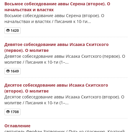
Восьмое собеседование аввы Серена (второе). О
начальствах и властях
Восьмое собеседование аввы Серена (второе). О
начальствах и властях / Писания к 10-ти...
1420
Девятое собеседование аввы Исаака Скитского
(первое). О молитве
Девятое собеседование аввы Исаака Скитского (первое). О
молитве / Писания к 10-ти (1–...
1649
Десятое собеседование аввы Исаака Скитского
(второе). О молитве
Десятое собеседование аввы Исаака Скитского (второе). О
молитве / Писания к 10-ти (1–...
1708
Оглавление
святитель Феофан Затворник / Путь ко спасению. Краткий