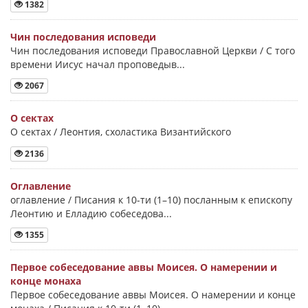
1382
Чин последования исповеди
Чин последования исповеди Православной Церкви / С того
времени Иисус начал проповедыв...
2067
О сектах
О сектах / Леонтия, схоластика Византийского
2136
Оглавление
оглавление / Писания к 10-ти (1–10) посланным к епископу
Леонтию и Елладию собеседова...
1355
Первое собеседование аввы Моисея. О намерении и
конце монаха
Первое собеседование аввы Моисея. О намерении и конце