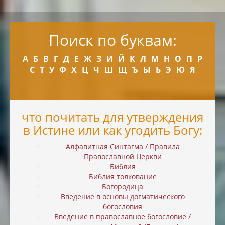
Поиск по буквам:
А
Б
В
Г
Д
Е
Ж
З
И
Й
К
Л
М
Н
О
П
Р
С
Т
У
Ф
Х
Ц
Ч
Ш
Щ
Ъ
Ы
Ь
Э
Ю
Я
что почитать для утверждения
в Истине или как угодить Богу:
Алфавитная Синтагма / Правила
Православной Церкви
Библия
Библия толкование
Богородица
Введение в основы догматического
богословия
Введение в православное богословие /