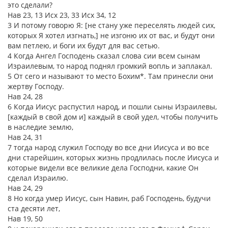
это сделали?
Нав 23, 13 Исх 23, 33 Исх 34, 12
3 И потому говорю Я: [не стану уже переселять людей сих,
которых Я хотел изгнать,] не изгоню их от вас, и будут они
вам петлею, и боги их будут для вас сетью.
4 Когда Ангел Господень сказал слова сии всем сынам
Израилевым, то народ поднял громкий вопль и заплакал.
5 От сего и называют то место Бохим*. Там принесли они
жертву Господу.
Нав 24, 28
6 Когда Иисус распустил народ, и пошли сыны Израилевы,
[каждый в свой дом и] каждый в свой удел, чтобы получить
в наследие землю,
Нав 24, 31
7 тогда народ служил Господу во все дни Иисуса и во все
дни старейшин, которых жизнь продлилась после Иисуса и
которые видели все великие дела Господни, какие Он
сделал Израилю.
Нав 24, 29
8 Но когда умер Иисус, сын Навин, раб Господень, будучи
ста десяти лет,
Нав 19, 50