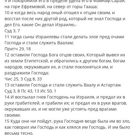
9 и похоронили его в пределе удела его в Фамнаф-Сараи,
на горе Ефремовой, на север от горы Гааша;
10 и когда весь народ оный отошел к отцам своим, и
восстал после них другой род, который не знал Господа и
дел Его, какие Он делал Израилю,-
Суд 3, 7
11 тогда сыны Израилевы стали делать злое пред очами
Господа и стали служить Ваалам;
Притч 29, 18
12 оставили Господа Бога отцов своих, Который вывел их
из земли Египетской, и обратились к другим богам, богам
народов, окружавших их, и стали поклоняться им, и
раздражили Господа;
Чис 25, 3 Суд 8, 33
13 оставили Господа и стали служить Ваалу и Астартам.
Суд 3, 8 Пс 43, 13 Ис 50, 1
14 И воспылал гнев Господень на Израиля, и предал их в
руки грабителей, и грабили их; и предал их в руки врагов,
окружавших их, и не могли уже устоять пред врагами
своими.
15 Куда они ни пойдут, рука Господня везде была им во зло,
как говорил им Господь и как клялся им Господь. И им было
весьма тесно.