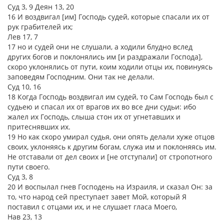
Суд 3, 9 Деян 13, 20
16 И воздвигал [им] Господь судей, которые спасали их от
рук грабителей их;
Лев 17, 7
17 но и судей они не слушали, а ходили блудно вслед
других богов и поклонялись им [и раздражали Господа],
скоро уклонялись от пути, коим ходили отцы их, повинуясь
заповедям Господним. Они так не делали.
Суд 10, 16
18 Когда Господь воздвигал им судей, то Сам Господь был с
судьею и спасал их от врагов их во все дни судьи: ибо
жалел их Господь, слыша стон их от угнетавших и
притеснявших их.
19 Но как скоро умирал судья, они опять делали хуже отцов
своих, уклоняясь к другим богам, служа им и поклоняясь им.
Не отставали от дел своих и [не отступали] от стропотного
пути своего.
Суд 3, 8
20 И воспылал гнев Господень на Израиля, и сказал Он: за
то, что народ сей преступает завет Мой, который Я
поставил с отцами их, и не слушает гласа Моего,
Нав 23, 13