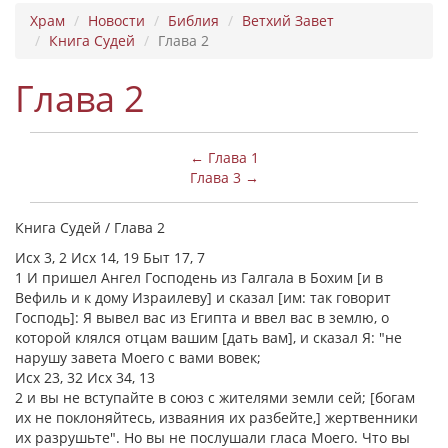
Храм
Новости
Библия
Ветхий Завет
Книга Судей
Глава 2
Глава 2
← Глава 1
Глава 3 →
Книга Судей / Глава 2
Исх 3, 2 Исх 14, 19 Быт 17, 7
1 И пришел Ангел Господень из Галгала в Бохим [и в
Вефиль и к дому Израилеву] и сказал [им: так говорит
Господь]: Я вывел вас из Египта и ввел вас в землю, о
которой клялся отцам вашим [дать вам], и сказал Я: "не
нарушу завета Моего с вами вовек;
Исх 23, 32 Исх 34, 13
2 и вы не вступайте в союз с жителями земли сей; [богам
их не поклоняйтесь, изваяния их разбейте,] жертвенники
их разрушьте". Но вы не послушали гласа Моего. Что вы