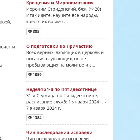
Крещения и Миропомазания
Иероним Стридонский, блж. (†420)
Итак идите, научите все народы,
крестя их во имя ...
воей,
385
О подготовки ко Причастию
почет и
Всех верных, входящих в церковь и
писания слушающих, но не
пребывающих на молитве и с...
и
1059
Неделя 31-я по Пятидесятнице
31-я Седмица по Пятидесятнице,
расписание служб: 1 января 2024 г. -
7 января 2024 г.
1384
Чин последования исповеди
е.
Чин последования исповеди