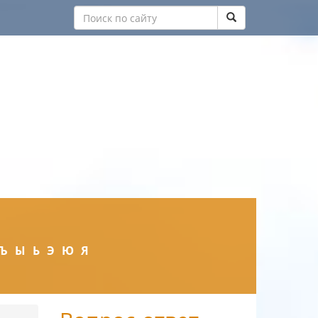
Ъ
Ы
Ь
Э
Ю
Я