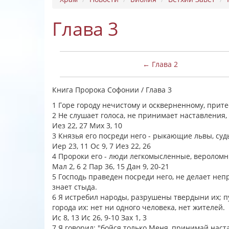
Глава 3
← Глава 2
Книга Пророка Софонии / Глава 3
1 Горе городу нечистому и оскверненному, прит
2 Не слушает голоса, не принимает наставления, 
Иез 22, 27 Мих 3, 10
3 Князья его посреди него - рыкающие львы, суд
Иер 23, 11 Ос 9, 7 Иез 22, 26
4 Пророки его - люди легкомысленные, веролом
Мал 2, 6 2 Пар 36, 15 Дан 9, 20-21
5 Господь праведен посреди него, не делает неп
знает стыда.
6 Я истребил народы, разрушены твердыни их; пу
города их: нет ни одного человека, нет жителей.
Ис 8, 13 Ис 26, 9-10 Зах 1, 3
7 Я говорил: "бойся только Меня, принимай наста