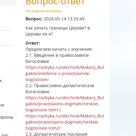
Вопрос-ответ
последние вопросы
Вопрос:
2024-05-14 13:33:49
Как узнать границы Церкви? в
Церкви ли я?
Ответ:
Предлагаем начать с изучения:
2.1. Введение в православное
богословие
https://azbyka.ru/otechnik/Makarij_Bul
gakov/vvedenie-v-pravoslavnoe-
bogoslovie/
и.
2.2. Православно-догматическое
Богословие
https://azbyka.ru/otechnik/Makarij_Bul
gakov/pravoslavno-dogmaticheskoe-
не
bogoslovie-tom1/
https://azbyka.ru/otechnik/Makarij_Bul
зорены
gakov/pravoslavno-dogmaticheskoe-
bogoslovie-tom2/
2.3. Догматические послания
 зло,