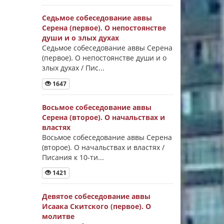
Седьмое собеседование аввы
Серена (первое). О непостоянстве
души и о злых духах
Седьмое собеседование аввы Серена
(первое). О непостоянстве души и о
злых духах / Пис...
1647
Восьмое собеседование аввы
Серена (второе). О начальствах и
властях
Восьмое собеседование аввы Серена
(второе). О начальствах и властях /
Писания к 10-ти...
1421
Девятое собеседование аввы
Исаака Скитского (первое). О
молитве