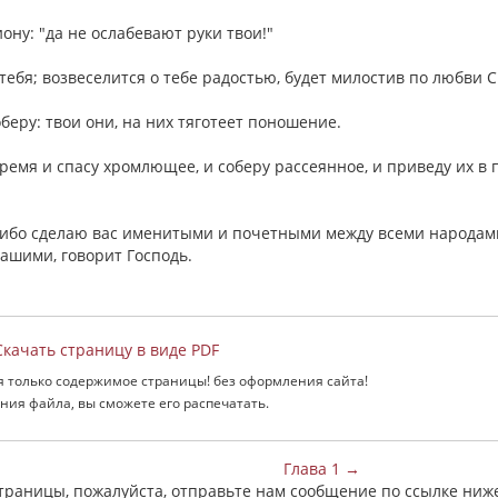
иону: "да не ослабевают руки твои!"
 тебя; возвеселится о тебе радостью, будет милостив по любви С
беру: твои они, на них тяготеет поношение.
время и спасу хромлющее, и соберу рассеянное, и приведу их в 
ас, ибо сделаю вас именитыми и почетными между всеми народам
ашими, говорит Господь.
качать страницу в виде PDF
я только содержимое страницы! без оформления сайта!
ния файла, вы сможете его распечатать.
Глава 1 →
страницы, пожалуйста, отправьте нам сообщение по ссылке ниж