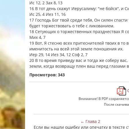
Ис 12, 2 Зах 8, 13
16 В тот день скажут Иерусалиму: "не бойся", и С
Ис 25, 4 Иез 11, 16
17 Господь Бог твой среди тебя, Он силен спасти
будет торжествовать о тебе с ликованием.
18 Сетующих о торжественных празднествах Я со
Мих 4, 7
19 Вот, Я стесню всех притеснителей твоих в то 
именитость на всей этой земле поношения их.
Иер 29, 14 Иез 34, 12 Соф 2, 7
20 В то время приведу вас и тогда же соберу в
земли, когда возвращу плен ваш перед глазами в
Просмотров: 343
С
Внимание! В PDF сохраняетс
После скачива
← Глава 2
Если вы нашли ошибку или опечатку в тексте 