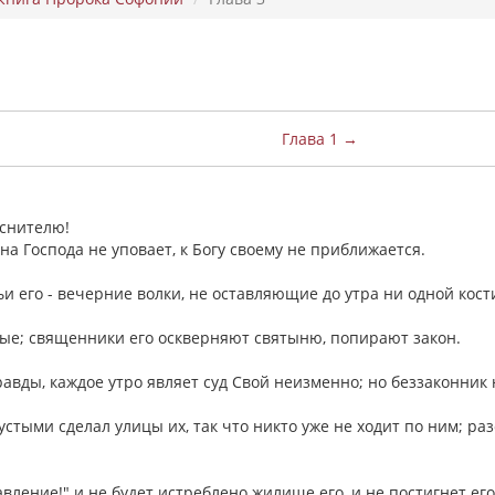
Глава 1 →
еснителю!
на Господа не уповает, к Богу своему не приближается.
ьи его - вечерние волки, не оставляющие до утра ни одной кост
ные; священники его оскверняют святыню, попирают закон.
равды, каждое утро являет суд Свой неизменно; но беззаконник 
стыми сделал улицы их, так что никто уже не ходит по ним; ра
вление!" и не будет истреблено жилище его, и не постигнет его