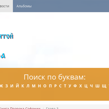
вости
Альбомы
Поиск по буквам:
Ж
З
И
Й
К
Л
М
Н
О
П
Р
С
Т
У
Ф
Х
Ц
Ч
Ш
Щ
Книга Пророка Софонии
Глава 3