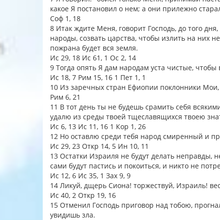
какое Я постановил о нем; а они прилежно стара
Соф 1, 18
8 Итак ждите Меня, говорит Господь, до того дня
народы, созвать царства, чтобы излить на них н
пожрана будет вся земля.
Ис 29, 18 Ис 61, 1 Ос 2, 14
9 Тогда опять Я дам народам уста чистые, чтоб
Ис 18, 7 Рим 15, 16 1 Пет 1, 1
10 Из заречных стран Ефиопии поклонники Мои,
Рим 6, 21
11 В тот день ты не будешь срамить себя всяким
удалю из среды твоей тщеславящихся твоею знат
Ис 6, 13 Ис 11, 16 1 Кор 1, 26
12 Но оставлю среди тебя народ смиренный и про
Ис 29, 23 Откр 14, 5 Ин 10, 11
13 Остатки Израиля не будут делать неправды, не
сами будут пастись и покоиться, и никто не потр
Ис 12, 6 Ис 35, 1 Зах 9, 9
14 Ликуй, дщерь Сиона! торжествуй, Израиль! ве
Ис 40, 2 Откр 19, 16
15 Отменил Господь приговор над тобою, прогнал 
увидишь зла.