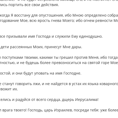
лись портить все свои действия.
, когда Я восстану для опустошения, ибо Мною определено собр
егодование Мое, всю ярость гнева Моего; ибо огнем ревности М
ы все призывали имя Господа и служили Ему единодушно.
 дети рассеянных Моих, принесут Мне дары.
и поступками твоими, какими ты грешил против Меня, ибо тогда
ностью, и не будешь более превозноситься на святой горе Мо
стой, и они будут уповать на имя Господне.
 станут говорить лжи, и не найдется в устах их языка коварного
евожит их.
селись и радуйся от всего сердца, дщерь Иерусалима!
врага твоего! Господь, царь Израилев, посреди тебя: уже боле