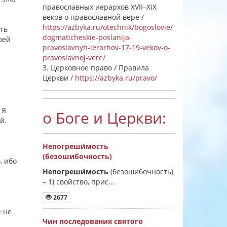
православных иерархов XVII–XIX
веков о православной вере /
https://azbyka.ru/otechnik/bogoslovie/
ать
dogmaticheskie-poslanija-
оей
pravoslavnyh-ierarhov-17-19-vekov-o-
pravoslavnoj-vere/
3. Церковное право / Правила
Церкви /
https://azbyka.ru/pravo/
 Я
о Боге и Церкви:
ей.
Непогреши́мость
(безошибочность)
, ибо
Непогреши́мость
(безошибочность)
–
1) свойство, прис...
2677
е не
Чин последования святого