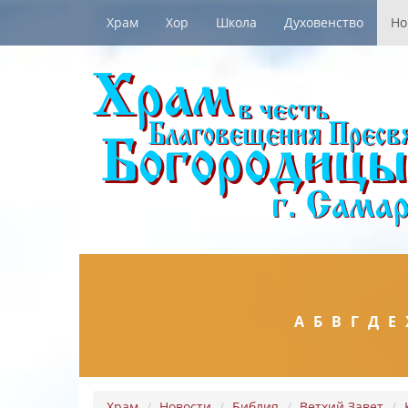
Храм
Хор
Школа
Духовенство
Но
А
Б
В
Г
Д
Е
Храм
Новости
Библия
Ветхий Завет