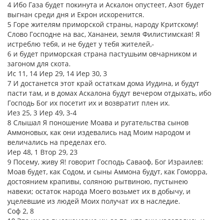
4 Ибо Газа будет покинута и Аскалон опустеет, Азот будет
выгнан среди дня и Екрон искоренится.
5 Горе жителям приморской страны, народу Критскому!
Слово Господне на вас, Хананеи, земля Филистимская! Я
истреблю тебя, и не будет у тебя жителей,-
6 и будет приморская страна пастушьим овчарником и
загоном для скота.
Ис 11, 14 Иер 29, 14 Иер 30, 3
7 И достанется этот край остаткам дома Иудина, и будут
пасти там, и в домах Аскалона будут вечером отдыхать, ибо
Господь Бог их посетит их и возвратит плен их.
Иез 25, 3 Иер 49, 3-4
8 Слышал Я поношение Моава и ругательства сынов
Аммоновых, как они издевались над Моим народом и
величались на пределах его.
Иер 48, 1 Втор 29, 23
9 Посему, живу Я! говорит Господь Саваоф, Бог Израилев:
Моав будет, как Содом, и сыны Аммона будут, как Гоморра,
достоянием крапивы, соляною рытвиною, пустынею
навеки; остаток народа Моего возьмет их в добычу, и
уцелевшие из людей Моих получат их в наследие.
Соф 2, 8