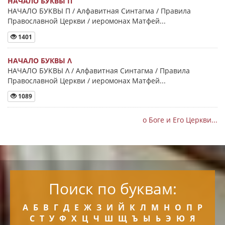
НАЧАЛО БУКВЫ Π
НАЧАЛО БУКВЫ Π / Алфавитная Синтагма / Правила
Православной Церкви / иеромонах Матфей...
1401
НАЧАЛО БУКВЫ Λ
НАЧАЛО БУКВЫ Λ / Алфавитная Синтагма / Правила
Православной Церкви / иеромонах Матфей...
1089
о Боге и Его Церкви...
Поиск по буквам:
А
Б
В
Г
Д
Е
Ж
З
И
Й
К
Л
М
Н
О
П
Р
С
Т
У
Ф
Х
Ц
Ч
Ш
Щ
Ъ
Ы
Ь
Э
Ю
Я