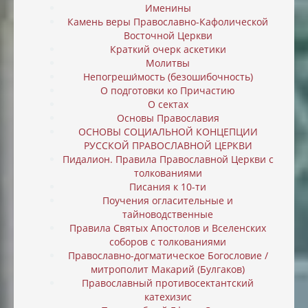
Именины
Камень веры Православно-Кафолической
Восточной Церкви
Краткий очерк аскетики
Молитвы
Непогреши́мость (безошибочность)
О подготовки ко Причастию
О сектах
Основы Православия
ОСНОВЫ СОЦИАЛЬНОЙ КОНЦЕПЦИИ
РУССКОЙ ПРАВОСЛАВНОЙ ЦЕРКВИ
Пидалион. Правила Православной Церкви с
толкованиями
Писания к 10-ти
Поучения огласительные и
тайноводственные
Правила Святых Апостолов и Вселенских
соборов с толкованиями
Православно-догматическое Богословие /
митрополит Макарий (Булгаков)
Православный противосектантский
катехизис