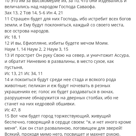
10 Это им за высокомерие их, за то, что они издевались и
величались над народом Господа Саваофа.
Зах 13, 2 Тов 14, 5-6 Ин 4, 21
11 Страшен будет для них Господь, ибо истребит всех богов
земли, и Ему будут поклоняться, каждый со своего места,
все острова народов.
Ис 18, 1
12 И вы, Ефиопляне, избиты будете мечом Моим.
Наум 1, 14 Наум 2, 2 Наум 3, 15
13 И прострет Он руку Свою на север, и уничтожит Ассура,
и обратит Ниневию в развалины, в место сухое, как
пустыня,
Ис 13, 21 Ис 34, 11
14 и покоиться будут среди нее стада и всякого рода
животные; пеликан и еж будут ночевать в резных
украшениях ее; голос их будет раздаваться в окнах,
разрушение обнаружится на дверных столбах, ибо не
станет на них кедровой обшивки.
Ис 47, 8
15 Вот чем будет город торжествующий, живущий
беспечно, говорящий в сердце своем: "я, и нет иного кроме
меня". Как он стал развалиною, логовищем для зверей!
Всякий, проходя мимо него, посвищет и махнет рукою.