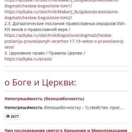
dogmaticheskoe-bogoslovie-tom1/
https://azbyka.ru/otechnik/Makarij_Bulgakov/pravoslavno-
dogmaticheskoe-bogoslovie-tom2/
2.3. Догматические послания православных иерархов XVII–
XIX веков о православной вере /
https://azbyka.ru/otechnik/bogoslovie/dogmaticheskie-
poslanija-pravoslavnyh-ierarhov-17-19-vekov-o-pravoslavnoj-
vere/
3. Церковное право / Правила Церкви /
https://azbyka.ru/pravo/
о Боге и Церкви:
Непогреши́мость (безошибочность)
Непогреши́мость
(безошибочность) –
1) свойство, прис...
2677
Чин последования святого Крещения и Миропомазания