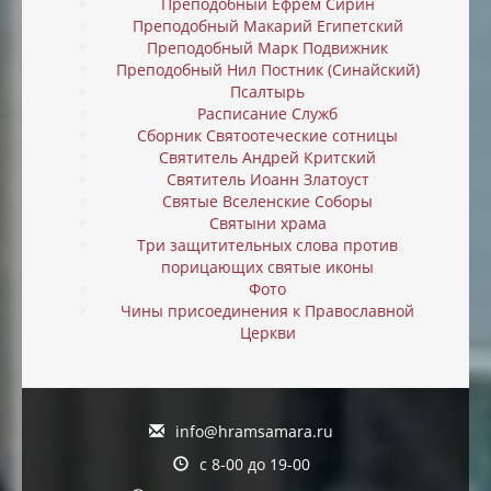
Преподобный Ефрем Сирин
Преподобный Макарий Египетский
Преподобный Марк Подвижник
Преподобный Нил Постник (Синайский)
Псалтырь
Расписание Служб
Сборник Святоотеческие сотницы
Святитель Андрей Критский
Святитель Иоанн Златоуст
Святые Вселенские Соборы
Святыни храма
Три защитительных слова против
порицающих святые иконы
Фото
Чины присоединения к Православной
Церкви
info@hramsamara.ru
с 8-00 до 19-00