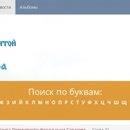
вости
Альбомы
Поиск по буквам:
Ж
З
И
Й
К
Л
М
Н
О
П
Р
С
Т
У
Ф
Х
Ц
Ч
Ш
Щ
Книга Премудрости Иисуса сына Сирахова
Глава 31