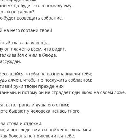
чным? Да будет это в похвалу ему.
о - и не сделал?
его будет возвещать собрание.
ай на него гортани твоей
лчный глаз - злая вещь.
у он плачет о всем, что видит.
сталкивайся с ним в блюде.
рассуждай.
 пресыщайся, чтобы не возненавидели тебя;
будь алчен, чтобы не послужить соблазном;
ягивай руки твоей прежде них.
танный, и потому он не страдает одышкою на своем ложе.
: встал рано, и душа его с ним;
воте бывают у человека ненасытного.
-за стола и отдохни.
ою, и впоследствии ты поймешь слова мои.
какая болезнь не приключится тебе.