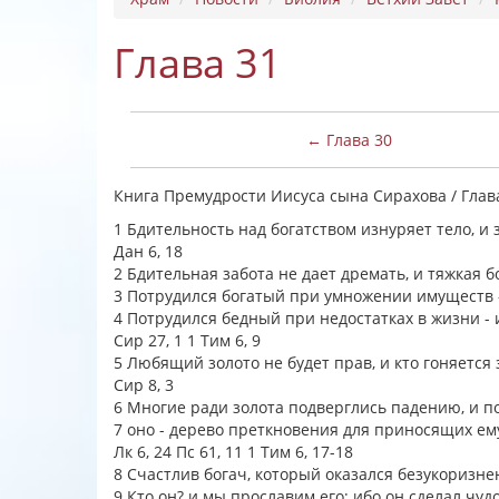
Глава 31
← Глава 30
Книга Премудрости Иисуса сына Сирахова / Глав
1 Бдительность над богатством изнуряет тело, и 
Дан 6, 18
2 Бдительная забота не дает дремать, и тяжкая 
3 Потрудился богатый при умножении имуществ 
4 Потрудился бедный при недостатках в жизни - 
Сир 27, 1 1 Тим 6, 9
5 Любящий золото не будет прав, и кто гоняется
Сир 8, 3
6 Многие ради золота подверглись падению, и п
7 оно - дерево преткновения для приносящих ем
Лк 6, 24 Пс 61, 11 1 Тим 6, 17-18
8 Счастлив богач, который оказался безукоризне
9 Кто он? и мы прославим его; ибо он сделал чуд