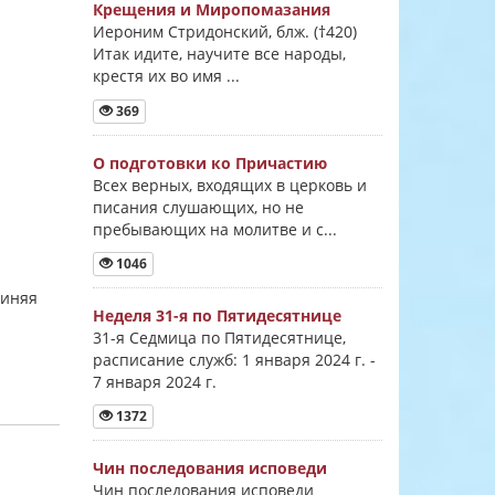
Крещения и Миропомазания
Иероним Стридонский, блж. (†420)
Итак идите, научите все народы,
крестя их во имя ...
369
О подготовки ко Причастию
Всех верных, входящих в церковь и
писания слушающих, но не
пребывающих на молитве и с...
1046
чиняя
Неделя 31-я по Пятидесятнице
31-я Седмица по Пятидесятнице,
расписание служб: 1 января 2024 г. -
7 января 2024 г.
1372
Чин последования исповеди
Чин последования исповеди