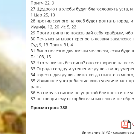
Притч 22, 9
27 Щедрого на хлебы будут благословлять уста, и
1 Цар 25, 10
28 против скупого на хлеб будет роптать город, и
Иудифь 12, 20 Ис 5, 22
29 Против вина не показывай себя храбрым, ибо
30 Печь испытывает крепость лезвия закалкою; 
Суд 9, 13 Притч 31, 4
31 Вино полезно для жизни человека, если буде
Пс 103, 15
32 Что за жизнь без вина? оно сотворено на вес
33 Отрада сердцу и утешение душе - вино, умер
34 горесть для души - вино, когда пьют его мног
35 Излишнее употребление вина увеличивает яро
раны.
36 На пиру за вином не упрекай ближнего и не у
37 не говори ему оскорбительных слов и не обр
Просмотров: 388
С
Внимание! В PDF сохраняетс