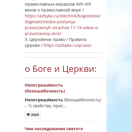
православных иерархов XVII–XIX
веков о православной вере /
https://azbyka.ru/otechnik/bogoslovie/
dogmaticheskie-poslanija-
pravoslavnyh-ierarhov-17-19-vekov-o-
pravoslavnoj-vere/
3. Церковное право / Правила
Церкви /
https://azbyka.ru/pravo/
о Боге и Церкви:
Непогреши́мость
(безошибочность)
Непогреши́мость
(безошибочность)
–
1) свойство, прис...
2665
Чин последования святого