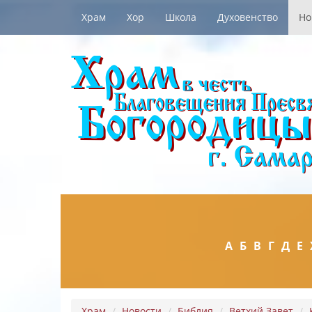
Храм
Хор
Школа
Духовенство
Но
А
Б
В
Г
Д
Е
Храм
Новости
Библия
Ветхий Завет