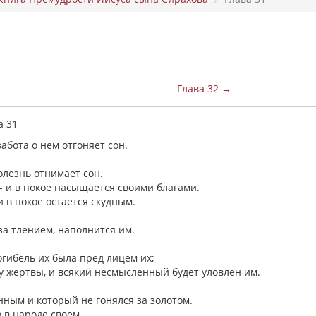
Глава 32 →
а 31
забота о нем отгоняет сон.
болезнь отнимает сон.
- и в покое насыщается своими благами.
и в покое остается скудным.
 за тлением, наполнится им.
огибель их была пред лицем их;
у жертвы, и всякий несмысленный будет уловлен им.
нным и который не гонялся за золотом.
о в народе своем.