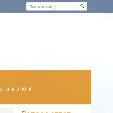
Ъ
Ы
Ь
Э
Ю
Я