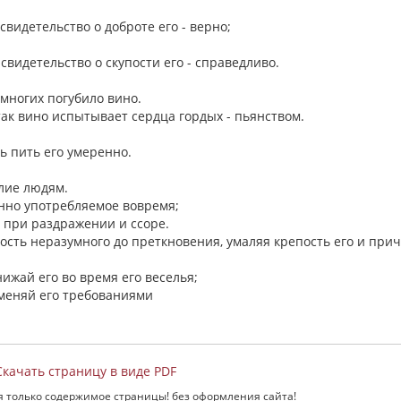
 свидетельство о доброте его - верно;
 свидетельство о скупости его - справедливо.
 многих погубило вино.
так вино испытывает сердца гордых - пьянством.
шь пить его умеренно.
елие людям.
енно употребляемое вовремя;
о, при раздражении и ссоре.
сть неразумного до преткновения, умаляя крепость его и при
нижай его во время его веселья;
еменяй его требованиями
качать страницу в виде PDF
я только содержимое страницы! без оформления сайта!