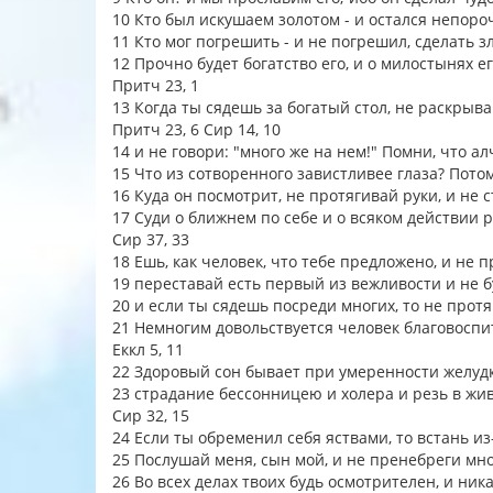
10 Кто был искушаем золотом - и остался непоро
11 Кто мог погрешить - и не погрешил, сделать зл
12 Прочно будет богатство его, и о милостынях 
Притч 23, 1
13 Когда ты сядешь за богатый стол, не раскрыв
Притч 23, 6 Сир 14, 10
14 и не говори: "много же на нем!" Помни, что а
15 Что из сотворенного завистливее глаза? Потом
16 Куда он посмотрит, не протягивай руки, и не 
17 Суди о ближнем по себе и о всяком действии 
Сир 37, 33
18 Ешь, как человек, что тебе предложено, и не
19 переставай есть первый из вежливости и не 
20 и если ты сядешь посреди многих, то не прот
21 Немногим довольствуется человек благовоспи
Еккл 5, 11
22 Здоровый сон бывает при умеренности желудка
23 страдание бессонницею и холера и резь в жи
Сир 32, 15
24 Если ты обременил себя яствами, то встань из
25 Послушай меня, сын мой, и не пренебреги мн
26 Во всех делах твоих будь осмотрителен, и ни