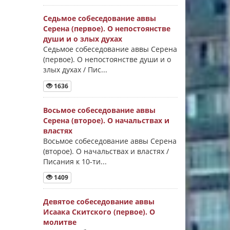
Седьмое собеседование аввы
Серена (первое). О непостоянстве
души и о злых духах
Седьмое собеседование аввы Серена
(первое). О непостоянстве души и о
злых духах / Пис...
1636
Восьмое собеседование аввы
Серена (второе). О начальствах и
властях
Восьмое собеседование аввы Серена
(второе). О начальствах и властях /
Писания к 10-ти...
1409
Девятое собеседование аввы
Исаака Скитского (первое). О
молитве