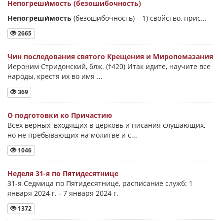
Непогреши́мость (безошибочность)
Непогреши́мость
(безошибочность) –
1) свойство, прис...
2665
Чин последования святого Крещения и Миропомазания
Иероним Стридонский, блж. (†420) Итак идите, научите все
народы, крестя их во имя ...
369
О подготовки ко Причастию
Всех верных, входящих в церковь и писания слушающих,
но не пребывающих на молитве и с...
1046
Неделя 31-я по Пятидесятнице
31-я Седмица по Пятидесятнице, расписание служб: 1
января 2024 г. - 7 января 2024 г.
1372