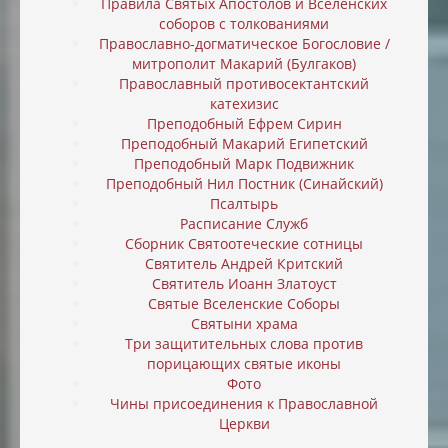
Правила Святых Апостолов и Вселенских
соборов с толкованиями
Православно-догматическое Богословие /
митрополит Макарий (Булгаков)
Православный противосектантский
катехизис
Преподобный Ефрем Сирин
Преподобный Макарий Египетский
Преподобный Марк Подвижник
Преподобный Нил Постник (Синайский)
Псалтырь
Расписание Служб
Сборник Святоотеческие сотницы
Святитель Андрей Критский
Святитель Иоанн Златоуст
Святые Вселенские Соборы
Святыни храма
Три защитительных слова против
порицающих святые иконы
Фото
Чины присоединения к Православной
Церкви