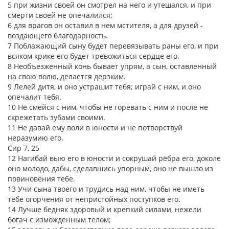
5 при жизни своей он смотрел на него и утешался, и при
смерти своей не опечалился;
6 для врагов он оставил в нем мстителя, а для друзей -
воздающего благодарность.
7 Поблажающий сыну будет перевязывать раны его, и при
всяком крике его будет тревожиться сердце его.
8 Необъезженный конь бывает упрям, а сын, оставленный
на свою волю, делается дерзким.
9 Лелей дитя, и оно устрашит тебя; играй с ним, и оно
опечалит тебя.
10 Не смейся с ним, чтобы не горевать с ним и после не
скрежетать зубами своими.
11 Не давай ему воли в юности и не потворствуй
неразумию его.
Сир 7, 25
12 Нагибай выю его в юности и сокрушай рёбра его, доколе
оно молодо, дабы, сделавшись упорным, оно не вышло из
повиновения тебе.
13 Учи сына твоего и трудись над ним, чтобы не иметь
тебе огорчения от непристойных поступков его.
14 Лучше бедняк здоровый и крепкий силами, нежели
богач с изможденным телом;