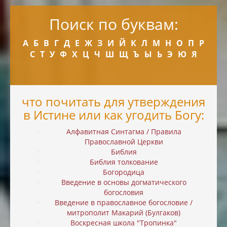
Поиск по буквам:
А
Б
В
Г
Д
Е
Ж
З
И
Й
К
Л
М
Н
О
П
Р
С
Т
У
Ф
Х
Ц
Ч
Ш
Щ
Ъ
Ы
Ь
Э
Ю
Я
что почитать для утверждения
в Истине или как угодить Богу:
Алфавитная Синтагма / Правила
Православной Церкви
Библия
Библия толкование
Богородица
Введение в основы догматического
богословия
Введение в православное богословие /
митрополит Макарий (Булгаков)
Воскресная школа "Тропинка"