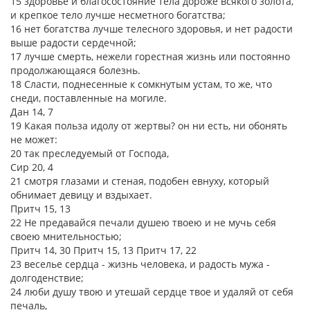
15 здоровье и благосостояние тела дороже всякого золота,
и крепкое тело лучше несметного богатства;
16 нет богатства лучше телесного здоровья, и нет радости
выше радости сердечной;
17 лучше смерть, нежели горестная жизнь или постоянно
продолжающаяся болезнь.
18 Сласти, поднесенные к сомкнутым устам, то же, что
снеди, поставленные на могиле.
Дан 14, 7
19 Какая польза идолу от жертвы? он ни есть, ни обонять
не может:
20 так преследуемый от Господа,
Сир 20, 4
21 смотря глазами и стеная, подобен евнуху, который
обнимает девицу и вздыхает.
Притч 15, 13
22 Не предавайся печали душею твоею и не мучь себя
своею мнительностью;
Притч 14, 30 Притч 15, 13 Притч 17, 22
23 веселье сердца - жизнь человека, и радость мужа -
долгоденствие;
24 люби душу твою и утешай сердце твое и удаляй от себя
печаль,