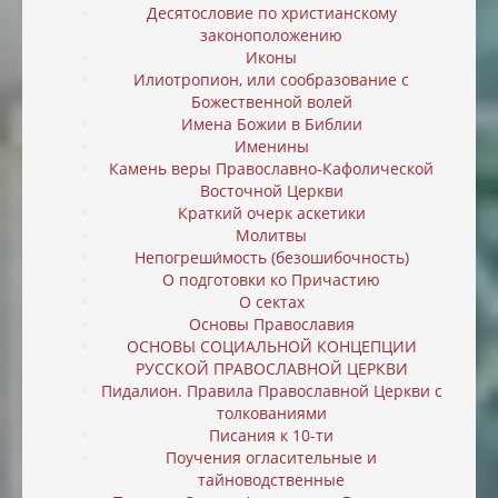
Десятословие по христианскому
законоположению
Иконы
Илиотропион, или cообразование с
Божественной волей
Имена Божии в Библии
Именины
Камень веры Православно-Кафолической
Восточной Церкви
Краткий очерк аскетики
Молитвы
Непогреши́мость (безошибочность)
О подготовки ко Причастию
О сектах
Основы Православия
ОСНОВЫ СОЦИАЛЬНОЙ КОНЦЕПЦИИ
РУССКОЙ ПРАВОСЛАВНОЙ ЦЕРКВИ
Пидалион. Правила Православной Церкви с
толкованиями
Писания к 10-ти
Поучения огласительные и
тайноводственные