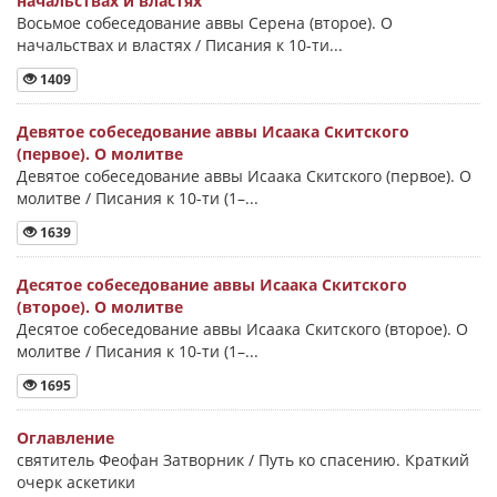
начальствах и властях
Восьмое собеседование аввы Серена (второе). О
начальствах и властях / Писания к 10-ти...
1409
Девятое собеседование аввы Исаака Скитского
(первое). О молитве
Девятое собеседование аввы Исаака Скитского (первое). О
молитве / Писания к 10-ти (1–...
1639
Десятое собеседование аввы Исаака Скитского
(второе). О молитве
Десятое собеседование аввы Исаака Скитского (второе). О
молитве / Писания к 10-ти (1–...
1695
Оглавление
святитель Феофан Затворник / Путь ко спасению. Краткий
очерк аскетики