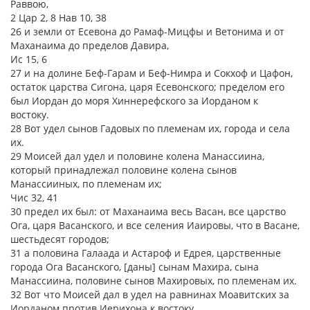
Раввою,
2 Цар 2, 8 Нав 10, 38
26 и земли от Есевона до Рамаф-Мицфы и Ветонима и от
Маханаима до пределов Давира,
Ис 15, 6
27 и на долине Беф-Гарам и Беф-Нимра и Сокхоф и Цафон,
остаток царства Сигона, царя Есевонского; пределом его
был Иордан до моря Хиннерефского за Иорданом к
востоку.
28 Вот удел сынов Гадовых по племенам их, города и села
их.
29 Моисей дал удел и половине колена Манассиина,
который принадлежал половине колена сынов
Манассииных, по племенам их;
Чис 32, 41
30 предел их был: от Маханаима весь Васан, все царство
Ога, царя Васанского, и все селения Иаировы, что в Васане,
шестьдесят городов;
31 а половина Галаада и Астароф и Едрея, царственные
города Ога Васанского, [даны] сынам Махира, сына
Манассиина, половине сынов Махировых, по племенам их.
32 Вот что Моисей дал в удел на равнинах Моавитских за
Иорданом против Иерихона к востоку.