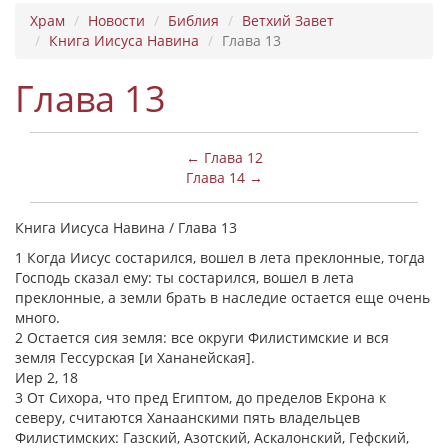
Храм
Новости
Библия
Ветхий Завет
Книга Иисуса Навина
Глава 13
Глава 13
← Глава 12
Глава 14 →
Книга Иисуса Навина / Глава 13
1 Когда Иисус состарился, вошел в лета преклонные, тогда
Господь сказал ему: ты состарился, вошел в лета
преклонные, а земли брать в наследие остается еще очень
много.
2 Остается сия земля: все округи Филистимские и вся
земля Гессурская [и Хананейская].
Иер 2, 18
3 От Сихора, что пред Египтом, до пределов Екрона к
северу, считаются Ханаанскими пять владельцев
Филистимских: Газский, Азотский, Аскалонский, Гефский,