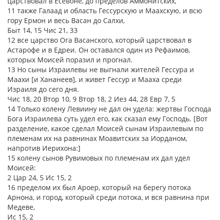
царствовал в Есевоне, до пределов Аммонитских,
11 также Галаад и область Гессурскую и Маахскую, и всю
гору Ермон и весь Васан до Салхи,
Быт 14, 15 Чис 21, 33
12 все царство Ога Васанского, который царствовал в
Астарофе и в Едреи. Он оставался один из Рефаимов,
которых Моисей поразил и прогнал.
13 Но сыны Израилевы не выгнали жителей Гессура и
Маахи [и Хананеев], и живет Гессур и Мааха среди
Израиля до сего дня.
Чис 18, 20 Втор 10, 9 Втор 18, 2 Иез 44, 28 Евр 7, 5
14 Только колену Левиину не дал он удела: жертвы Господа
Бога Израилева суть удел его, как сказал ему Господь. [Вот
разделение, какое сделал Моисей сынам Израилевым по
племенам их на равнинах Моавитских за Иорданом,
напротив Иерихона:]
15 колену сынов Рувимовых по племенам их дал удел
Моисей:
2 Цар 24, 5 Ис 15, 2
16 пределом их был Ароер, который на берегу потока
Арнона, и город, который среди потока, и вся равнина при
Медеве,
Ис 15, 2