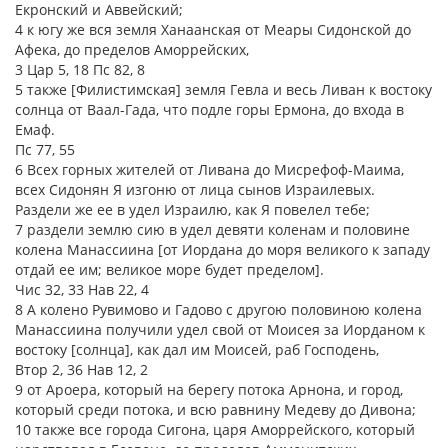
Екронский и Аввейский;
4 к югу же вся земля Ханаанская от Меары Сидонской до
Афека, до пределов Аморрейских,
3 Цар 5, 18 Пс 82, 8
5 также [Филистимская] земля Гевла и весь Ливан к востоку
солнца от Ваал-Гада, что подле горы Ермона, до входа в
Емаф.
Пс 77, 55
6 Всех горных жителей от Ливана до Мисрефоф-Маима,
всех Сидонян Я изгоню от лица сынов Израилевых.
Раздели же ее в удел Израилю, как Я повелел тебе;
7 раздели землю сию в удел девяти коленам и половине
колена Манассиина [от Иордана до моря великого к западу
отдай ее им; великое море будет пределом].
Чис 32, 33 Нав 22, 4
8 А колено Рувимово и Гадово с другою половиною колена
Манассиина получили удел свой от Моисея за Иорданом к
востоку [солнца], как дал им Моисей, раб Господень,
Втор 2, 36 Нав 12, 2
9 от Ароера, который на берегу потока Арнона, и город,
который среди потока, и всю равнину Медеву до Дивона;
10 также все города Сигона, царя Аморрейского, который