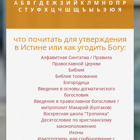
А
Б
В
Г
Д
Е
Ж
З
И
Й
К
Л
М
Н
О
П
Р
С
Т
У
Ф
Х
Ц
Ч
Ш
Щ
Ъ
Ы
Ь
Э
Ю
Я
что почитать для утверждения
в Истине или как угодить Богу:
Алфавитная Синтагма / Правила
Православной Церкви
Библия
Библия толкование
Богородица
Введение в основы догматического
богословия
Введение в православное богословие /
митрополит Макарий (Булгаков)
Воскресная школа "Тропинка"
Десятословие по христианскому
законоположению
Иконы
Илиотропион, или cообразование с