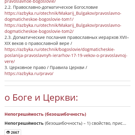
pravoslavnoe-bogoslovie/
2.2. Православно-догматическое Богословие
https://azbyka.ru/otechnik/Makarij_Bulgakov/pravoslavno-
dogmaticheskoe-bogoslovie-tom1/
https://azbyka.ru/otechnik/Makarij_Bulgakov/pravoslavno-
dogmaticheskoe-bogoslovie-tom2/
2.3. Догматические послания православных иерархов XVII–
XIX веков о православной вере /
https://azbyka.ru/otechnik/bogoslovie/dogmaticheskie-
poslanija-pravoslavnyh-ierarhov-17-19-vekov-o-pravoslavnoj-
vere/
3. Церковное право / Правила Церкви /
https://azbyka.ru/pravo/
о Боге и Церкви:
Непогреши́мость (безошибочность)
Непогреши́мость
(безошибочность) –
1) свойство, прис...
2667