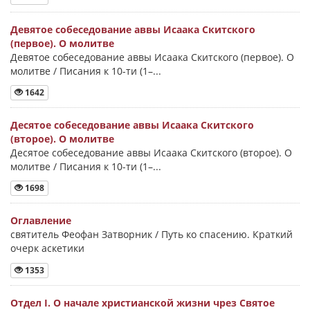
Девятое собеседование аввы Исаака Скитского
(первое). О молитве
Девятое собеседование аввы Исаака Скитского (первое). О
молитве / Писания к 10-ти (1–...
1642
Десятое собеседование аввы Исаака Скитского
(второе). О молитве
Десятое собеседование аввы Исаака Скитского (второе). О
молитве / Писания к 10-ти (1–...
1698
Оглавление
святитель Феофан Затворник / Путь ко спасению. Краткий
очерк аскетики
1353
Отдел I. О начале христианской жизни чрез Святое