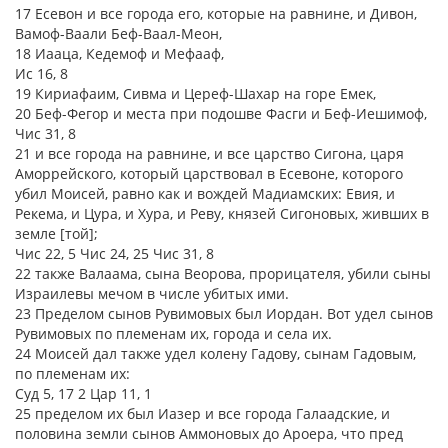
17 Есевон и все города его, которые на равнине, и Дивон,
Вамоф-Ваали Беф-Ваал-Меон,
18 Иааца, Кедемоф и Мефааф,
Ис 16, 8
19 Кириафаим, Сивма и Цереф-Шахар на горе Емек,
20 Беф-Фегор и места при подошве Фасги и Беф-Иешимоф,
Чис 31, 8
21 и все города на равнине, и все царство Сигона, царя
Аморрейского, который царствовал в Есевоне, которого
убил Моисей, равно как и вождей Мадиамских: Евия, и
Рекема, и Цура, и Хура, и Реву, князей Сигоновых, живших в
земле [той];
Чис 22, 5 Чис 24, 25 Чис 31, 8
22 также Валаама, сына Веорова, прорицателя, убили сыны
Израилевы мечом в числе убитых ими.
23 Пределом сынов Рувимовых был Иордан. Вот удел сынов
Рувимовых по племенам их, города и села их.
24 Моисей дал также удел колену Гадову, сынам Гадовым,
по племенам их:
Суд 5, 17 2 Цар 11, 1
25 пределом их был Иазер и все города Галаадские, и
половина земли сынов Аммоновых до Ароера, что пред