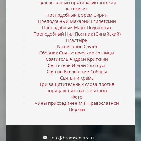
Православный противосектантский
катехизис
Преподобный Ефрем Сирин
Преподобный Макарий Египетский
Преподобный Марк Подвижник
Преподобный Нил Постник (Синайский)
Псалтырь
Расписание Служб
Сборник Святоотеческие сотницы
Святитель Андрей Критский
Святитель Иоанн Златоуст
Святые Вселенские Соборы
Святыни храма
Три защитительных слова против
порицающих святые иконы
Фото
Чины присоединения к Православной
Церкви
info@hramsamara.ru