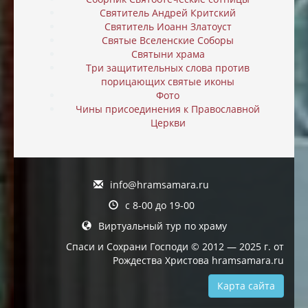
Святитель Андрей Критский
Святитель Иоанн Златоуст
Святые Вселенские Соборы
Святыни храма
Три защитительных слова против
порицающих святые иконы
Фото
Чины присоединения к Православной
Церкви
info@hramsamara.ru
с 8-00 до 19-00
Виртуальный тур по храму
Спаси и Сохрани Господи © 2012 — 2025 г. от
Рождества Христова hramsamara.ru
Карта сайта