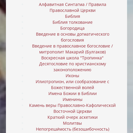
Алфавитная Синтагма / Правила
Православной Церкви
Библия
Библия толкование
Богородица
Введение в основы догматического
богословия
Введение в православное богословие /
митрополит Макарий (Булгаков)
Воскресная школа "Тропинка"
Десятословие по христианскому
законоположению
Иконы
Илиотропион, или cообразование с
Божественной волей
Имена Божии в Библии
Именины
Камень веры Православно-Кафолической
Восточной Церкви
Краткий очерк аскетики
Молитвы
Непогреши́мость (безошибочность)