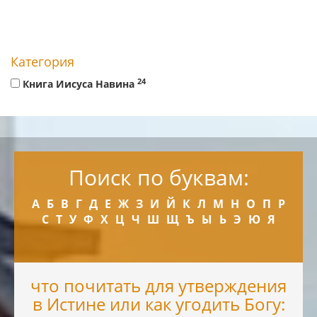
Категория
24
Книга Иисуса Навина
Поиск по буквам:
А
Б
В
Г
Д
Е
Ж
З
И
Й
К
Л
М
Н
О
П
Р
С
Т
У
Ф
Х
Ц
Ч
Ш
Щ
Ъ
Ы
Ь
Э
Ю
Я
что почитать для утверждения
в Истине или как угодить Богу: