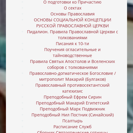
О подготовки ко Причастию
О сектах
Основы Православия
ОСНОВЫ СОЦИАЛЬНОЙ КОНЦЕПЦИИ
РУССКОЙ ПРАВОСЛАВНОЙ ЦЕРКВИ
Пидалион. Правила Православной Церкви с
толкованиями
Писания к 10-ти
Поучения огласительные и
тайноводственные
Правила Святых Апостолов и Вселенских
соборов с толкованиями
Православно-догматическое Богословие /
митрополит Макарий (Булгаков)
Православный противосектантский
катехизис
Преподобный Ефрем Сирин
Преподобный Макарий Египетский
Преподобный Марк Подвижник
Преподобный Нил Постник (Синайский)
Псалтырь
Расписание Служб
Сборник Святоотеческие сотницы