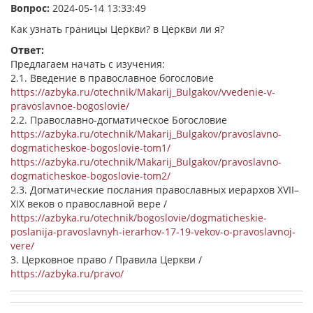
Вопрос:
2024-05-14 13:33:49
Как узнать границы Церкви? в Церкви ли я?
Ответ:
Предлагаем начать с изучения:
2.1. Введение в православное богословие
https://azbyka.ru/otechnik/Makarij_Bulgakov/vvedenie-v-
pravoslavnoe-bogoslovie/
2.2. Православно-догматическое Богословие
https://azbyka.ru/otechnik/Makarij_Bulgakov/pravoslavno-
dogmaticheskoe-bogoslovie-tom1/
https://azbyka.ru/otechnik/Makarij_Bulgakov/pravoslavno-
dogmaticheskoe-bogoslovie-tom2/
2.3. Догматические послания православных иерархов XVII–
XIX веков о православной вере /
https://azbyka.ru/otechnik/bogoslovie/dogmaticheskie-
poslanija-pravoslavnyh-ierarhov-17-19-vekov-o-pravoslavnoj-
vere/
3. Церковное право / Правила Церкви /
https://azbyka.ru/pravo/