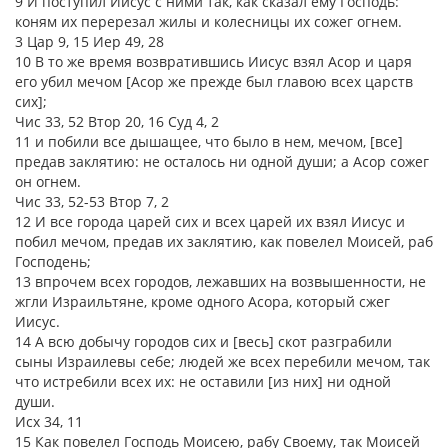
9 И поступил Иисус с ними так, как сказал ему Господь:
коням их перерезал жилы и колесницы их сожег огнем.
3 Цар 9, 15 Иер 49, 28
10 В то же время возвратившись Иисус взял Асор и царя
его убил мечом [Асор же прежде был главою всех царств
сих];
Чис 33, 52 Втор 20, 16 Суд 4, 2
11 и побили все дышащее, что было в нем, мечом, [все]
предав заклятию: не осталось ни одной души; а Асор сожег
он огнем.
Чис 33, 52-53 Втор 7, 2
12 И все города царей сих и всех царей их взял Иисус и
побил мечом, предав их заклятию, как повелел Моисей, раб
Господень;
13 впрочем всех городов, лежавших на возвышенности, не
жгли Израильтяне, кроме одного Асора, который сжег
Иисус.
14 А всю добычу городов сих и [весь] скот разграбили
сыны Израилевы себе; людей же всех перебили мечом, так
что истребили всех их: не оставили [из них] ни одной
души.
Исх 34, 11
15 Как повелел Господь Моисею, рабу Своему, так Моисей