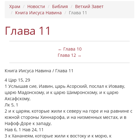
Храм
Новости
Библия
Ветхий Завет
Книга Иисуса Навина
Глава 11
Глава 11
← Глава 10
Глава 12 →
Книга Иисуса Навина / Глава 11
4 Цар 15, 29
1 Услышав сие, Иавин, царь Асорский, послал к Иоваву,
царю Мадонскому, и к царю Шимронскому, и к царю
Ахсафскому,
Лк 5, 1
2 и к царям, которые жили к северу на горе и на равнине с
южной стороны Хиннарофа, и на низменных местах, и в
Нафоф-Доре к западу,
Нав 6, 1 Нав 24, 11
3 к Хананеям, которые жили к востоку и к морю, к