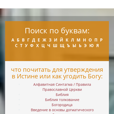
Поиск по буквам:
А
Б
В
Г
Д
Е
Ж
З
И
Й
К
Л
М
Н
О
П
Р
С
Т
У
Ф
Х
Ц
Ч
Ш
Щ
Ъ
Ы
Ь
Э
Ю
Я
что почитать для утверждения
в Истине или как угодить Богу:
Алфавитная Синтагма / Правила
Православной Церкви
Библия
Библия толкование
Богородица
Введение в основы догматического