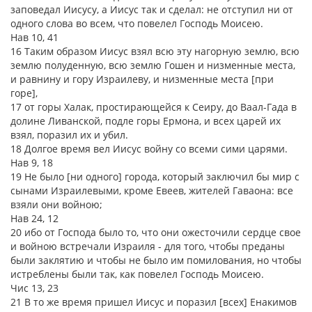
заповедал Иисусу, а Иисус так и сделал: не отступил ни от
одного слова во всем, что повелел Господь Моисею.
Нав 10, 41
16 Таким образом Иисус взял всю эту нагорную землю, всю
землю полуденную, всю землю Гошен и низменные места,
и равнину и гору Израилеву, и низменные места [при
горе],
17 от горы Халак, простирающейся к Сеиру, до Ваал-Гада в
долине Ливанской, подле горы Ермона, и всех царей их
взял, поразил их и убил.
18 Долгое время вел Иисус войну со всеми сими царями.
Нав 9, 18
19 Не было [ни одного] города, который заключил бы мир с
сынами Израилевыми, кроме Евеев, жителей Гаваона: все
взяли они войною;
Нав 24, 12
20 ибо от Господа было то, что они ожесточили сердце свое
и войною встречали Израиля - для того, чтобы преданы
были заклятию и чтобы не было им помилования, но чтобы
истреблены были так, как повелел Господь Моисею.
Чис 13, 23
21 В то же время пришел Иисус и поразил [всех] Енакимов