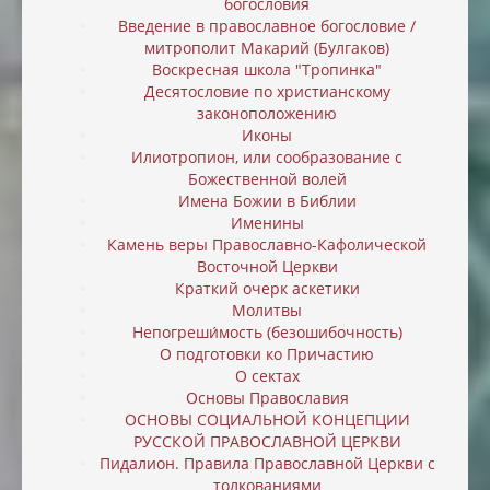
богословия
Введение в православное богословие /
митрополит Макарий (Булгаков)
Воскресная школа "Тропинка"
Десятословие по христианскому
законоположению
Иконы
Илиотропион, или cообразование с
Божественной волей
Имена Божии в Библии
Именины
Камень веры Православно-Кафолической
Восточной Церкви
Краткий очерк аскетики
Молитвы
Непогреши́мость (безошибочность)
О подготовки ко Причастию
О сектах
Основы Православия
ОСНОВЫ СОЦИАЛЬНОЙ КОНЦЕПЦИИ
РУССКОЙ ПРАВОСЛАВНОЙ ЦЕРКВИ
Пидалион. Правила Православной Церкви с
толкованиями