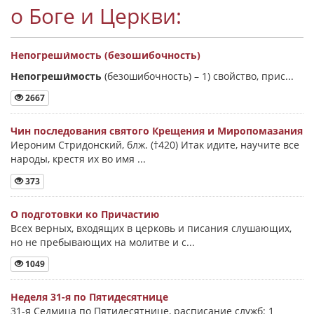
о Боге и Церкви:
Непогреши́мость (безошибочность)
Непогреши́мость
(безошибочность) –
1) свойство, прис...
2667
Чин последования святого Крещения и Миропомазания
Иероним Стридонский, блж. (†420) Итак идите, научите все
народы, крестя их во имя ...
373
О подготовки ко Причастию
Всех верных, входящих в церковь и писания слушающих,
но не пребывающих на молитве и с...
1049
Неделя 31-я по Пятидесятнице
31-я Седмица по Пятидесятнице, расписание служб: 1