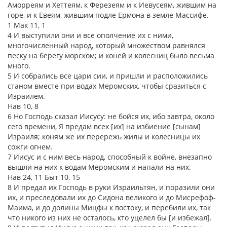
Аморреям и Хеттеям, к Ферезеям и к Иевусеям, жившим на
горе, и к Евеям, жившим подле Ермона в земле Массифе.
1 Мак 11, 1
4 И выступили они и все ополчение их с ними,
многочисленный народ, который множеством равнялся
песку на берегу морском; и коней и колесниц было весьма
много.
5 И собрались все цари сии, и пришли и расположились
станом вместе при водах Меромских, чтобы сразиться с
Израилем.
Нав 10, 8
6 Но Господь сказал Иисусу: не бойся их, ибо завтра, около
сего времени, Я предам всех [их] на избиение [сынам]
Израиля; коням же их перережь жилы и колесницы их
сожги огнем.
7 Иисус и с ним весь народ, способный к войне, внезапно
вышли на них к водам Меромским и напали на них.
Нав 24, 11 Быт 10, 15
8 И предал их Господь в руки Израильтян, и поразили они
их, и преследовали их до Сидона великого и до Мисрефоф-
Маима, и до долины Мицфы к востоку, и перебили их, так
что никого из них не осталось, кто уцелел бы [и избежал].