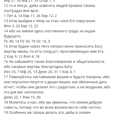
Мф 21, 39 Мф 27, 33 Откр 1, 5
12 то и Иисус, дабы освятить людей Кровию Своею,
пострадал вне врат.
1 Пет 4, 14 Евр 11, 26 Евр 12, 2
13 Итак выйдем к Нему за стан, нося Его поругание;
Флп 3, 20 Евр 12, 22
14 ибо не имеем здесь постоянного града, но ищем
будущего.
Пс 49, 14 Пс 50, 19 Ос 14, 3
15 Итак будем через Него непрестанно приносить Богу
жертву хвалы, то есть плод уст, прославляющих имя Его.
2 Кор 9, 12 Флп 4, 18
16 Не забывайте также благотворения и общительности,
ибо таковые жертвы благоугодны Богу.
Иез 33, 7 Мф 25, 13 Деян 20, 31 1 Кор 4, 1
17 Повинуйтесь наставникам вашим и будьте покорны, ибо
они неусыпно пекутся о душах ваших, как обязанные дать
отчет; чтобы они делали это с радостью, а не воздыхая, ибо
это для вас неполезно.
Деян 23, 1 Рим 15, 30
18 Молитесь о нас; ибо мы уверены, что имеем добрую
совесть, потому что во всем желаем вести себя честно.
19 Особенно же прошу делать это, дабы я скорее