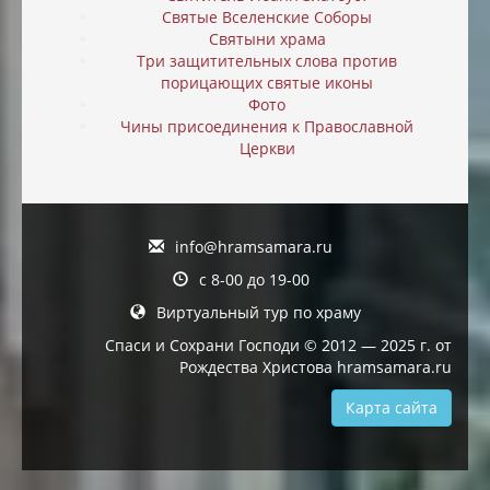
Святые Вселенские Соборы
Святыни храма
Три защитительных слова против
порицающих святые иконы
Фото
Чины присоединения к Православной
Церкви
info@hramsamara.ru
с 8-00 до 19-00
Виртуальный тур по храму
Спаси и Сохрани Господи © 2012 — 2025 г. от
Рождества Христова hramsamara.ru
Карта сайта