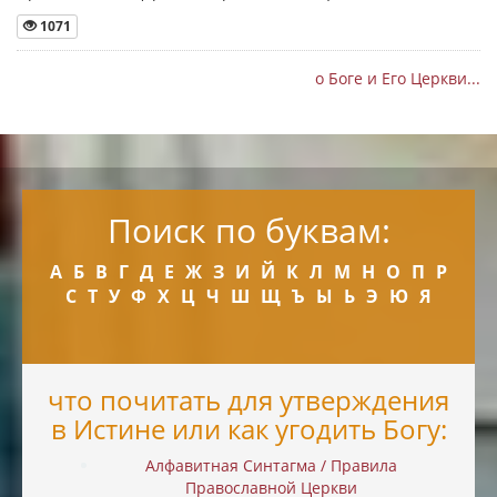
1071
о Боге и Его Церкви...
Поиск по буквам:
А
Б
В
Г
Д
Е
Ж
З
И
Й
К
Л
М
Н
О
П
Р
С
Т
У
Ф
Х
Ц
Ч
Ш
Щ
Ъ
Ы
Ь
Э
Ю
Я
что почитать для утверждения
в Истине или как угодить Богу:
Алфавитная Синтагма / Правила
Православной Церкви