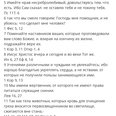
5 Имейте нрав несребролюбивый, довольствуясь тем, что
есть. Ибо Сам сказал: не оставлю тебя и не покину тебя,
Пс 117, 6
6 так что мы смело говорим: Господь мне помощник, и не
убоюсь: что сделает мне человек?
1 Фес 5, 12
7 Поминайте наставников ваших, которые проповедовали
вам слово Божие, и, взирая на кончину их жизни,
подражайте вере их.
1 Кор 3, 11 Откр 1, 4
8 Иисус Христос вчера и сегодня и во веки Тот же.
Ин 6, 27 Еф 4, 14
9 Учениями различными и чуждыми не увлекайтесь; ибо
хорошо благодатью укреплять сердца, а не яствами, от
которых не получили пользы занимающиеся ими.
1 Кор 9, 13
10 Мы имеем жертвенник, от которого не имеют права
питаться служащие скинии.
Лев 16, 27
11 Так как тела животных, которых кровь для очищения
греха вносится первосвященником во святилище,
сжигаются вне стана,-