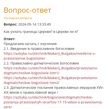
Вопрос-ответ
последние вопросы
Вопрос:
2024-05-14 13:33:49
Как узнать границы Церкви? в Церкви ли я?
Ответ:
Предлагаем начать с изучения:
2.1. Введение в православное богословие
https://azbyka.ru/otechnik/Makarij_Bulgakov/vvedenie-v-
pravoslavnoe-bogoslovie/
2.2. Православно-догматическое Богословие
https://azbyka.ru/otechnik/Makarij_Bulgakov/pravoslavno-
dogmaticheskoe-bogoslovie-tom1/
https://azbyka.ru/otechnik/Makarij_Bulgakov/pravoslavno-
dogmaticheskoe-bogoslovie-tom2/
2.3. Догматические послания православных иерархов XVII–
XIX веков о православной вере /
https://azbyka.ru/otechnik/bogoslovie/dogmaticheskie-
poslanija-pravoslavnyh-ierarhov-17-19-vekov-o-pravoslavnoj-
vere/