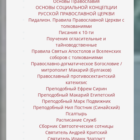
Основы Православия
ОСНОВЫ СОЦИАЛЬНОЙ КОНЦЕПЦИИ
РУССКОЙ ПРАВОСЛАВНОЙ ЦЕРКВИ
Пидалион. Правила Православной Церкви с
толкованиями
Писания к 10-ти
Поучения огласительные и
тайноводственные
Правила Святых Апостолов и Вселенских
соборов с толкованиями
Православно-догматическое Богословие /
митрополит Макарий (Булгаков)
Православный противосектантский
катехизис
Преподобный Ефрем Сирин
Преподобный Макарий Египетский
Преподобный Марк Подвижник
Преподобный Нил Постник (Синайский)
Псалтырь
Расписание Служб
Сборник Святоотеческие сотницы
Святитель Андрей Критский
Святитель Иоанн Златоуст