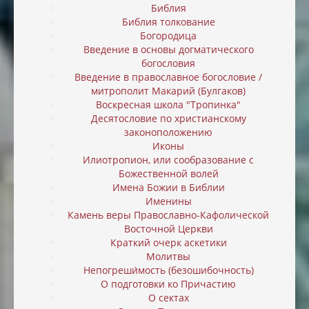
Библия
Библия толкование
Богородица
Введение в основы догматического
богословия
Введение в православное богословие /
митрополит Макарий (Булгаков)
Воскресная школа "Тропинка"
Десятословие по христианскому
законоположению
Иконы
Илиотропион, или cообразование с
Божественной волей
Имена Божии в Библии
Именины
Камень веры Православно-Кафолической
Восточной Церкви
Краткий очерк аскетики
Молитвы
Непогреши́мость (безошибочность)
О подготовки ко Причастию
О сектах