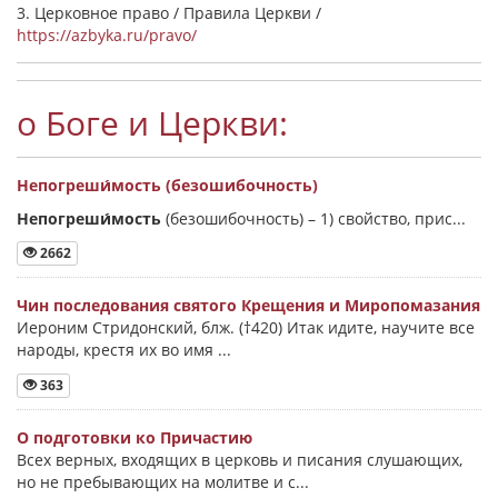
3. Церковное право / Правила Церкви /
https://azbyka.ru/pravo/
о Боге и Церкви:
Непогреши́мость (безошибочность)
Непогреши́мость
(безошибочность) –
1) свойство, прис...
2662
Чин последования святого Крещения и Миропомазания
Иероним Стридонский, блж. (†420) Итак идите, научите все
народы, крестя их во имя ...
363
О подготовки ко Причастию
Всех верных, входящих в церковь и писания слушающих,
но не пребывающих на молитве и с...