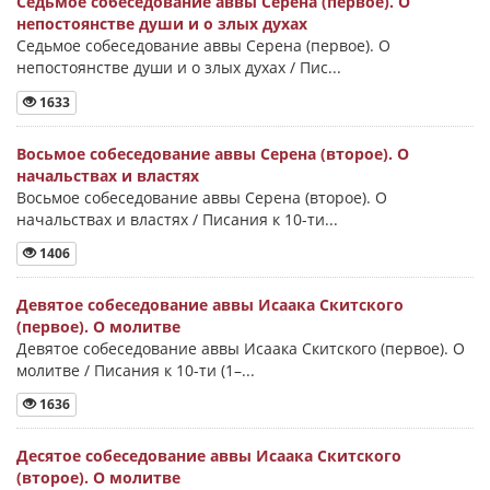
Седьмое собеседование аввы Серена (первое). О
непостоянстве души и о злых духах
Седьмое собеседование аввы Серена (первое). О
непостоянстве души и о злых духах / Пис...
1633
Восьмое собеседование аввы Серена (второе). О
начальствах и властях
Восьмое собеседование аввы Серена (второе). О
начальствах и властях / Писания к 10-ти...
1406
Девятое собеседование аввы Исаака Скитского
(первое). О молитве
Девятое собеседование аввы Исаака Скитского (первое). О
молитве / Писания к 10-ти (1–...
1636
Десятое собеседование аввы Исаака Скитского
(второе). О молитве