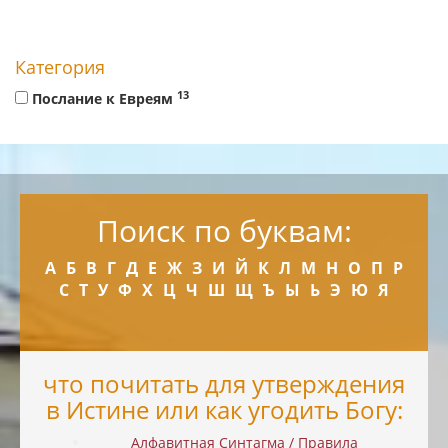
Категория
13
Послание к Евреям
Поиск по буквам:
А
Б
В
Г
Д
Е
Ж
З
И
Й
К
Л
М
Н
О
П
Р
С
Т
У
Ф
Х
Ц
Ч
Ш
Щ
Ъ
Ы
Ь
Э
Ю
Я
что почитать для утверждения
в Истине или как угодить Богу:
Алфавитная Синтагма / Правила