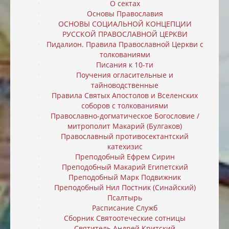
О сектах
Основы Православия
ОСНОВЫ СОЦИАЛЬНОЙ КОНЦЕПЦИИ
РУССКОЙ ПРАВОСЛАВНОЙ ЦЕРКВИ
Пидалион. Правила Православной Церкви с
толкованиями
Писания к 10-ти
Поучения огласительные и
тайноводственные
Правила Святых Апостолов и Вселенских
соборов с толкованиями
Православно-догматическое Богословие /
митрополит Макарий (Булгаков)
Православный противосектантский
катехизис
Преподобный Ефрем Сирин
Преподобный Макарий Египетский
Преподобный Марк Подвижник
Преподобный Нил Постник (Синайский)
Псалтырь
Расписание Служб
Сборник Святоотеческие сотницы
Святитель Андрей Критский