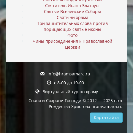
Святитель Иоанн Златоуст
Святые Вселенские Соборы
Святыни храма
Три защитительных слова против
порицающих святые иконы
Фото
Чины присоединения к Православной
Церкви
info@hramsamara.ru
с 8-00 до 19-00
Виртуальный тур по храму
Спаси и Сохрани Господи © 2012 — 2025 г. от
Рождества Христова hramsamara.ru
Карта сайта