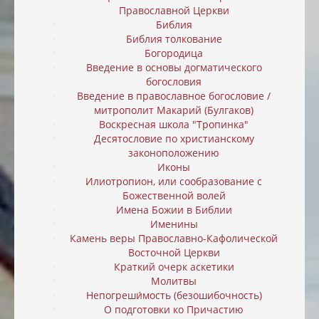
Православной Церкви
Библия
Библия толкование
Богородица
Введение в основы догматического
богословия
Введение в православное богословие /
митрополит Макарий (Булгаков)
Воскресная школа "Тропинка"
Десятословие по христианскому
законоположению
Иконы
Илиотропион, или cообразование с
Божественной волей
Имена Божии в Библии
Именины
Камень веры Православно-Кафолической
Восточной Церкви
Краткий очерк аскетики
Молитвы
Непогреши́мость (безошибочность)
О подготовки ко Причастию