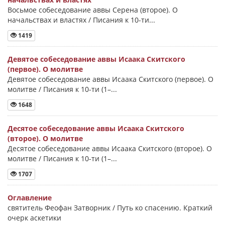
Восьмое собеседование аввы Серена (второе). О
начальствах и властях / Писания к 10-ти...
1419
Девятое собеседование аввы Исаака Скитского
(первое). О молитве
Девятое собеседование аввы Исаака Скитского (первое). О
молитве / Писания к 10-ти (1–...
1648
Десятое собеседование аввы Исаака Скитского
(второе). О молитве
Десятое собеседование аввы Исаака Скитского (второе). О
молитве / Писания к 10-ти (1–...
1707
Оглавление
святитель Феофан Затворник / Путь ко спасению. Краткий
очерк аскетики