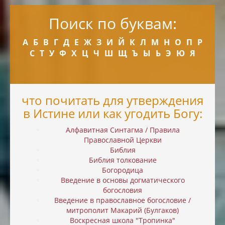
Поиск по буквам:
А
Б
В
Г
Д
Е
Ж
З
И
Й
К
Л
М
Н
О
П
Р
С
Т
У
Ф
Х
Ц
Ч
Ш
Щ
Ъ
Ы
Ь
Э
Ю
Я
что почитать для утверждения
в Истине или как угодить Богу:
Алфавитная Синтагма / Правила
Православной Церкви
Библия
Библия толкование
Богородица
Введение в основы догматического
богословия
Введение в православное богословие /
митрополит Макарий (Булгаков)
Воскресная школа "Тропинка"