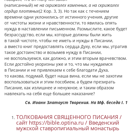
(написанный)
не на скрижалех каменных, а на скрижалех
сердца плотяных
(2 Кор. 3, 3). Но так как с течением
времени одни уклонились от истинного учения, другие
от чистоты жизни и нравственности, то явилась опять
нужда в наставлении письменном. Размыслите, какое будет
безрассудство, если мы, которые должны были жить
в такой чистоте, чтобы не иметь и нужды в Писании,
а вместо книг предоставлять сердца Духу, если мы, утратив
такое достоинство и возымев нужду в Писании,
не воспользуемся, как должно, и этим вторым врачевством.
Если достойно укоризны уже и то, что мы нуждаемся
в Писании и не привлекаем к себе благодати Духа,
то какова, подумай, будет наша вина, если мы не захотим
воспользоваться и этим пособием, а будем презирать
Писание, как излишнее и ненужное, и таким образом
навлекать на себя еще большее наказание?
Cв. Иоанн Златоуст Творения. На Мф. беседа I. 1
ТОЛКОВАНИЯ СВЯЩЕННОГО ПИСАНИЯ /
сайт https://bible.optina.ru / Введенский
мужской ставропигиальный монастырь