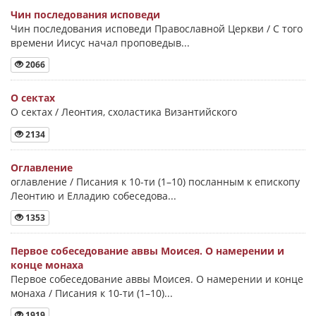
Чин последования исповеди
Чин последования исповеди Православной Церкви / С того
времени Иисус начал проповедыв...
2066
О сектах
О сектах / Леонтия, схоластика Византийского
2134
Оглавление
оглавление / Писания к 10-ти (1–10) посланным к епископу
Леонтию и Елладию собеседова...
1353
Первое собеседование аввы Моисея. О намерении и
конце монаха
Первое собеседование аввы Моисея. О намерении и конце
монаха / Писания к 10-ти (1–10)...
1919