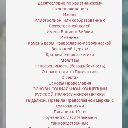
Десятословие по христианскому
законоположению
Иконы
Илиотропион, или cообразование с
Божественной волей
Имена Божии в Библии
Именины
Камень веры Православно-Кафолической
Восточной Церкви
Краткий очерк аскетики
Молитвы
Непогреши́мость (безошибочность)
О подготовки ко Причастию
О сектах
Основы Православия
ОСНОВЫ СОЦИАЛЬНОЙ КОНЦЕПЦИИ
РУССКОЙ ПРАВОСЛАВНОЙ ЦЕРКВИ
Пидалион. Правила Православной Церкви с
толкованиями
Писания к 10-ти
Поучения огласительные и
тайноводственные