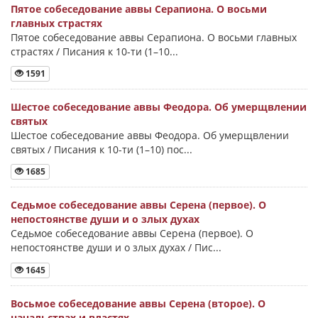
Пятое собеседование аввы Серапиона. О восьми
главных страстях
Пятое собеседование аввы Серапиона. О восьми главных
страстях / Писания к 10-ти (1–10...
1591
Шестое собеседование аввы Феодора. Об умерщвлении
святых
Шестое собеседование аввы Феодора. Об умерщвлении
святых / Писания к 10-ти (1–10) пос...
1685
Седьмое собеседование аввы Серена (первое). О
непостоянстве души и о злых духах
Седьмое собеседование аввы Серена (первое). О
непостоянстве души и о злых духах / Пис...
1645
Восьмое собеседование аввы Серена (второе). О
начальствах и властях