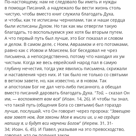
По-настоящему, нам не следовало бы иметь и нужды
в помощи Писаний, а надлежало бы вести жизнь столь
чистую, чтобы вместо книг служила благодать Духа,
и чтобы, как те исписаны чернилами, так и наши сердца
были исписаны Духом. Но так как мы отвергли такую
благодать, то воспользуемся уже хотя бы вторым путем.
А что первый путь был лучше, это Бог показал и словом
и делом. В самом деле, с Ноем, Авраамом и его потомками,
равно как с Иовом и Моисеем, Бог беседовал не чрез
письмена, а непосредственно, потому что находил их ум
чистым. Когда же весь еврейский народ пал в самую
глубину нечестия, тогда уже явились письмена, скрижали
и наставления чрез них. И так было не только со святыми
в ветхом завете, но, как известно, и в новом. Так
и апостолам Бог не дал чего-либо писанного, а обещал
вместо писаний даровать благодать Духа. “
Той,
– сказал Он
им, —
воспомянет вам вся
” (Иоан. 14, 26). И чтобы ты знал,
что такой путь (общения Бога со святыми) был гораздо
лучше, послушай, что Он говорит через пророка: “
Завещаю
вам завет нов, дая законы Моя в мысли их, и на сердцах
напишу я, и будут вси научени Богом
” (Иерем. 31, 31-
34; Иоан. 6, 45). И Павел, указывая на это превосходство,
говорил, что он получил закон