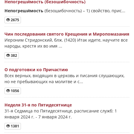
Непогреши́мость (безошибочность)
Непогреши́мость
(безошибочность) –
1) свойство, прис...
2675
Чин последования святого Крещения и Миропомазания
Иероним Стридонский, блж. (†420) Итак идите, научите все
народы, крестя их во имя ...
382
О подготовки ко Причастию
Всех верных, входящих в церковь и писания слушающих,
но не пребывающих на молитве и с...
1056
Неделя 31-я по Пятидесятнице
31-я Седмица по Пятидесятнице, расписание служб: 1
января 2024 г. - 7 января 2024 г.
1381