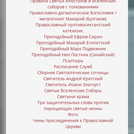
Правила Святых Апостолов и Вселенских
соборов с толкованиями
Православно-догматическое Богословие /
митрополит Макарий (Булгаков)
Православный противосектантский
катехизис
Преподобный Ефрем Сирин
Преподобный Макарий Египетский
Преподобный Марк Подвижник
Преподобный Нил Постник (Синайский)
Псалтырь
Расписание Служб
Сборник Святоотеческие сотницы
Святитель Андрей Критский
Святитель Иоанн Златоуст
Святые Вселенские Соборы
Святыни храма
Три защитительных слова против
порицающих святые иконы
Фото
Чины присоединения к Православной
Церкви