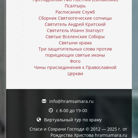
Псалтырь
Расписание Служб
Сборник Святоотеческие сотницы
Святитель Андрей Критский
Святитель Иоанн Златоуст
Святые Вселенские Соборы
Святыни храма
Три защитительных слова против
порицающих святые иконы
Фото
Чины присоединения к Православной
Церкви
info@hramsamara.ru
с 8-00 до 19-00
Виртуальный тур по храму
Спаси и Сохрани Господи © 2012 — 2025 г. от
Рождества Христова hramsamara.ru