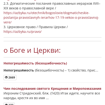
2.3. Догматические послания православных иерархов XVII–
XIX веков о православной вере /
https://azbyka.ru/otechnik/bogoslovie/dogmaticheskie-
poslanija-pravoslavnyh-ierarhov-17-19-vekov-o-pravoslavnoj-
vere/
3. Церковное право / Правила Церкви /
https://azbyka.ru/pravo/
о Боге и Церкви:
Непогреши́мость (безошибочность)
Непогреши́мость
(безошибочность) –
1) свойство, прис...
2669
Чин последования святого Крещения и Миропомазания
Иероним Стридонский, блж. (†420) Итак идите, научите все
народы, крестя их во имя ...