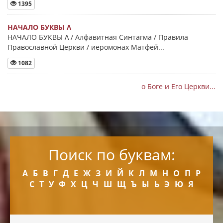
1395
НАЧАЛО БУКВЫ Λ
НАЧАЛО БУКВЫ Λ / Алфавитная Синтагма / Правила
Православной Церкви / иеромонах Матфей...
1082
о Боге и Его Церкви...
Поиск по буквам:
А
Б
В
Г
Д
Е
Ж
З
И
Й
К
Л
М
Н
О
П
Р
С
Т
У
Ф
Х
Ц
Ч
Ш
Щ
Ъ
Ы
Ь
Э
Ю
Я