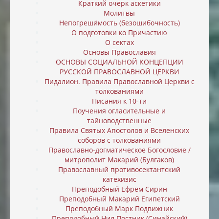
Краткий очерк аскетики
Молитвы
Непогреши́мость (безошибочность)
О подготовки ко Причастию
О сектах
Основы Православия
ОСНОВЫ СОЦИАЛЬНОЙ КОНЦЕПЦИИ
РУССКОЙ ПРАВОСЛАВНОЙ ЦЕРКВИ
Пидалион. Правила Православной Церкви с
толкованиями
Писания к 10-ти
Поучения огласительные и
тайноводственные
Правила Святых Апостолов и Вселенских
соборов с толкованиями
Православно-догматическое Богословие /
митрополит Макарий (Булгаков)
Православный противосектантский
катехизис
Преподобный Ефрем Сирин
Преподобный Макарий Египетский
Преподобный Марк Подвижник
Преподобный Нил Постник (Синайский)