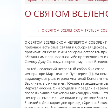
О СВЯТОМ ВСЕЛЕН
← О СВЯТОМ ВСЕЛЕНСКОМ ТРЕТЬЕМ СОБ
О СВЯТОМ ВСЕЛЕНСКОМ ЧЕТВЕРТОМ СОБОРЕ / Пид
признаки, есть сама Святая и Соборная Церковь,
противиться Вселенским соборам, оставаясь при
обязаны им повиноваться. Ибо противящийся и
Самому Духу Святому, говорящему через Вселенс
Святой Вселенский четвертый собор был созван в
императоре Мар- киане и Пульхерии [1]. На нем
выдающуюся роль играли Анатолий Константино
Василием, а с ними и еп. Юлиан, замещавшие с
Иерусалимский. Они осудили и предали анафеме 
после Кирилла епископом Александрийским. Евт
Нестория, вместе с ним впали в ту же погибель: 
Евтихий с Диоскором две природы Христа, Божест
и поклоняемся Ему, дерзко слили в одну природу,