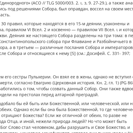
нородного» (АСО // TLG 5000/003. 2. ι. з, 9. 27-29.), а также ан
ись под решениями Собора, был оправдан, воссел на своем мес
асть.
30 правил, которые находятся в его 15-м деянии, узаконены и
, правилом VI Всел. 2 и косвенно — правилом VII Всел. ι и кот
кви. Деяния же настоящего Собора разделены на три тома: в п
онстантинопольского собора при Флавиане и Разбойничьего в 
бора, а в третьем — различные послания Собора и императоров,
е Собора и относящиеся к нему [5] (см.: Досифей. С. 331- 397;
 его сестры Пульхерии. Он взял ее в жены, однако не вступил 
рти, согласно Евагрию (Церковная история. Кн. 2, гл. 1) (PG 86
озаботились о том, чтобы созвать данный Собор. Они также вдво
идели на престолах перед алтарной преградой.
подобало бы ей быть или Божественной, или человеческой, или 
обеих. Однако если бы она была Божественной, то где человече
 отрицают Божества? Если же отличной от обеих, то разве не
да Отца, и иной, нежели природа людей? Но что может быть
 Бог Слово стал человеком, дабы разрушить и Свое Божество, и