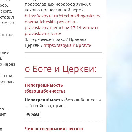
православных иерархов XVII–XIX
бор,
веков о православной вере /
ского,
https://azbyka.ru/otechnik/bogoslovie/
оставил
dogmaticheskie-poslanija-
еме тех,
pravoslavnyh-ierarhov-17-19-vekov-o-
pravoslavnoj-vere/
того же
3. Церковное право / Правила
Церкви /
https://azbyka.ru/pravo/
е дни
,
то через
о Боге и Церкви:
е Сына
Господь
Непогреши́мость
(безошибочность)
Непогреши́мость
(безошибочность)
–
1) свойство, прис...
оев —
рит
2664
Чин последования святого
ию