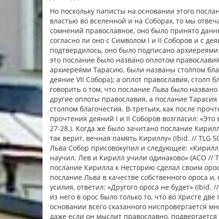
Но поскольку паписты на основании этого посла
властью во вселенной и на Соборах, то мы отвеча
сомнений православное, оно было принято данн
согласно ли оно с Символом I и II Соборов и с де
подтвердилось, оно было подписано архиереями н
это послание было названо оплотом православия 
архиереями Тарасию, были названы столпом благ
деяние VII Собора); а оплот православия, столп 
говорить о том, что послание Льва было названо 
другие оплоты православия, а послание Тарасия
столпом благочестия. В-третьих, как после прочт
прочтения деяний I и II Соборов возгласил: «Это в
27-28.). Когда же было зачитано послание Кирилл
так верит, вечная память Кириллу» (Ibid. // TLG 5
Льва Собор присовокупил и следующее: «Кирилл т
научил. Лев и Кирилл учили одинаково» (АСО // TLG
послание Кирилла к Несторию сделал своим оросом
послание Льва в качестве собственного ороса и,
усилия, ответил: «Другого ороса не будет» (Ibid. /
из него в орос было только то, что во Христе д
основании всего сказанного ниспровергается мн
даже если он мыслит православно, подвергается 