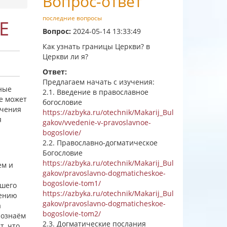
Вопрос-ответ
последние вопросы
Е
Вопрос:
2024-05-14 13:33:49
Как узнать границы Церкви? в
Церкви ли я?
Ответ:
Предлагаем начать с изучения:
ные
2.1. Введение в православное
не может
богословие
ючения
https://azbyka.ru/otechnik/Makarij_Bul
я
gakov/vvedenie-v-pravoslavnoe-
bogoslovie/
2.2. Православно-догматическое
Богословие
https://azbyka.ru/otechnik/Makarij_Bul
ем и
gakov/pravoslavno-dogmaticheskoe-
bogoslovie-tom1/
вшего
https://azbyka.ru/otechnik/Makarij_Bul
дению
gakov/pravoslavno-dogmaticheskoe-
а
bogoslovie-tom2/
познаём
2.3. Догматические послания
т, что