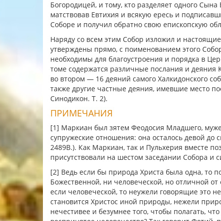
Богородицей, и тому, кто разделяет одного Сына Еди
матствовав Евтихия и всякую ересь и подписавш
Соборе и получил обратно свою епископскую обл
Наряду со всем этим Собор изложил и настоящие 
утверждены прямо, с поименованием этого Собора
необходимы для благоустроения и порядка в Цер
томе содержатся различные послания и деяния К
во втором — 16 деяний самого Халкидонского со
также другие частные деяния, имевшие место посл
Синодикон. Т. 2).
ПРИМЕЧАНИЯ
[1] Маркиан был зятем Феодосия Младшего, мужем
супружеские отношения: она осталось девой до сме
2489В.). Как Маркиан, так и Пульхерия вместе п
присутствовали на шестом заседании Собора и с
[2] Ведь если бы природа Христа была одна, то 
Божественной, ни человеческой, но отличной от 
если человеческой, то неужели говорящие это не
становится Христос иной природы, нежели приро
нечестивее и безумнее того, чтобы полагать, что