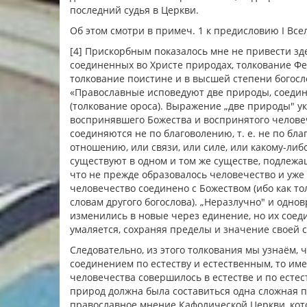
последний судья в Церкви.
Об этом смотри в примеч. 1 к предисловию I Всел
[4] Прискорбным показалось мне не привести зде
соединенных во Христе природах, толкование Фе
толкование поистине и в высшей степени богосло
«Православные исповедуют две природы, соедин
(толкование ороса). Выражение „две природы" у
воспринявшего Божества и воспринятого человеч
соединяются не по благоволению, т. е. не по бла
отношению, или связи, или силе, или какому-либ
существуют в одном и том же существе, подлежа
что не прежде образовалось человечество и уже 
человечество соединено с Божеством (ибо как тол
словам другого богослова). „Неразлучно" и одн
изменились в новые через единение, но их соеди
умаляется, сохраняя пределы и значение своей сущ
Следовательно, из этого толкования мы узнаём, 
соединением по естеству и естественным, то име
человечества совершилось в естестве и по естест
природ должна была составиться одна сложная п
православное мнение Кафолической Церкви, кото