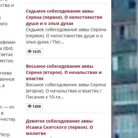
ества и
Седьмое собеседование аввы
Серена (первое). О непостоянстве
м
души и о злых духах
мого
Седьмое собеседование аввы Серена
(первое). О непостоянстве души и о
злых духах / Пис...
анафема»
 (Ibid.
1635
ответах
местах,
Восьмое собеседование аввы
Серена (второе). О начальствах и
гнева
властях
твенное
Восьмое собеседование аввы Серена
, а
(второе). О начальствах и властях /
Писания к 10-ти...
1408
ос — из
 в
ечеству.
Девятое собеседование аввы
Исаака Скитского (первое). О
молитве
 Петр