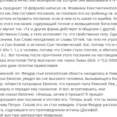
противясь нечестию монофизитов, которое они выказывали к IV 
овь празднует 18 февраля) написал св. Флавиану Константинопо
о как Лев составил послание, он положил его на гробницу св. а
остола исправить послание, если в нем есть какая-то ошибка. А
 из этого послания, содержащий точное и возвышенное богослов
 звучит так: «Та и другая форма действует в общении с другой, 
йственно Слову, а тело исполняет то, что свойственно телу. Одн
ганиям. Как Слово неотделимо от славы Отчей, так тело не утра
о и Сын Божий, и истинно Сын Человеческий. Бог, потому что в 
 (Ин 1, 1.), а человек, потому что Слово стало плотию, и обитал
27-15. 6.) . Вот почему после прочтения этого послания на настояще
ра апостолов! Петр возгласил сие через Льва» (Ibid. // TLG 5000
азвали даже оплотом православия.
ский: еп. Феодор (чья епископская область находилась в Ливи
рха Евлогия, увидел во сне высокого человека, вызывающего б
му: «Извести патриарха Евлогия, что пришел папа Римский Лев, 
иарху и передал ему сказанное. И вот, встретившись, они
Лев сказал Евлогию: «Знаешь, зачем я пришел? Я пришел
уразумел мое послание и отстоял его. Теперь знай, что ты оказа
ому Петру». Сказав это, он стал невидим. Утром Феодор рассказ
ога, соделавшего его проповедником истины (Досифей.
гий жил при императоре Маврикии.