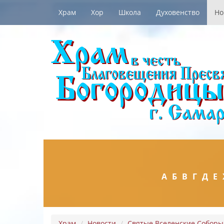
Храм
Хор
Школа
Духовенство
Но
А
Б
В
Г
Д
Е
Храм
Новости
Святые Вселенские Соборы