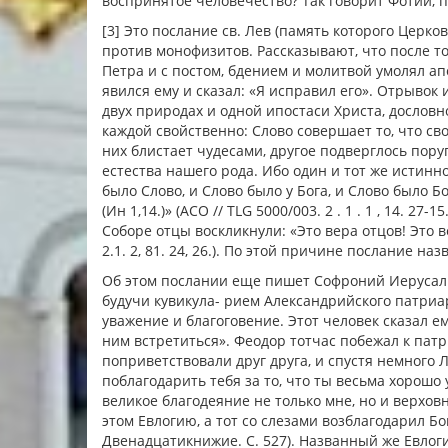
воспринятое человечество? Так говорит Фотий, 
[3] Это послание св. Лев (память которого Церк
против монофизитов. Рассказывают, что после тог
Петра и с постом, бдением и молитвой умолял ап
явился ему и сказал: «Я исправил его». Отрывок
двух природах и одной ипостаси Христа, дословно
каждой свойственно: Слово совершает то, что сво
них блистает чудесами, другое подверглось пору
естества нашего рода. Ибо один и тот же истинн
было Слово, и Слово было у Бога, и Слово было Бог
(Ин 1,14.)» (АСО // TLG 5000/003. 2 . 1 . 1 , 14. 
Соборе отцы воскликнули: «Это вера отцов! Это ве
2.1. 2, 81. 24, 26.). По этой причине послание н
Об этом послании еще пишет Софроний Иерусалим
будучи кувикула- рием Александрийского патриа
уважение и благоговение. Этот человек сказал е
ним встретиться». Феодор тотчас побежал к патр
поприветствовали друг друга, и спустя немного 
поблагодарить тебя за то, что ты весьма хорошо 
великое благодеяние не только мне, но и верховн
этом Евлогию, а тот со слезами возблагодарил Б
Двенадцатикнижие. С. 527). Названный же Евло