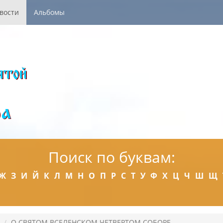
вости
Альбомы
Поиск по буквам:
Ж
З
И
Й
К
Л
М
Н
О
П
Р
С
Т
У
Ф
Х
Ц
Ч
Ш
Щ
О СВЯТОМ ВСЕЛЕНСКОМ ЧЕТВЕРТОМ СОБОРЕ