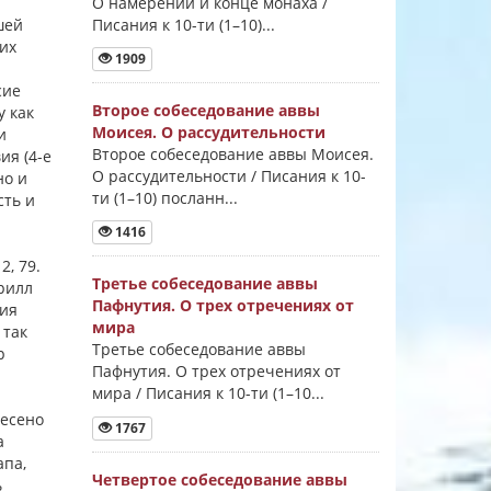
О намерении и конце монаха /
Писания к 10-ти (1–10)...
шей
ких
1909
сие
Второе собеседование аввы
у как
Моисея. О рассудительности
и
Второе собеседование аввы Моисея.
ия (4-е
О рассудительности / Писания к 10-
но и
ти (1–10) посланн...
сть и
1416
2, 79.
Третье собеседование аввы
ирилл
Пафнутия. О трех отречениях от
ния
мира
 так
Третье собеседование аввы
р
Пафнутия. О трех отречениях от
мира / Писания к 10-ти (1–10...
несено
1767
а
апа,
Четвертое собеседование аввы
ь