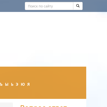
Ъ
Ы
Ь
Э
Ю
Я