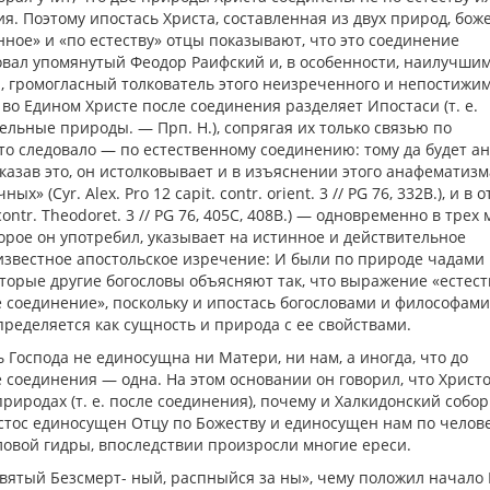
ия. Поэтому ипостась Христа, составленная из двух природ, бож
ное» и «по естеству» отцы показывают, что это соединение
овал упомянутый Феодор Раифский и, в особенности, наилучши
 громогласный толкователь этого неизреченного и непостижи
 во Едином Христе после соединения разделяет Ипостаси (т. е.
ьные природы. — Прп. H.), сопрягая их только связью по
ак это следовало — по естественному соединению: тому да будет 
так, сказав это, он истолковывает и в изъяснении этого анафематизма
х» (Cyr. Alex. Pro 12 capit. contr. orient. 3 // PG 76, 332B.), и в 
ntr. Theodoret. 3 // PG 76, 405C, 408B.) — одновременно в трех 
орое он употребил, указывает на истинное и действительное
известное апостольское изречение: И были по природе чадами 
екоторые другие богословы объясняют так, что выражение «естес
 соединение», поскольку и ипостась богословами и философами
определяется как сущность и природа с ее свойствами.
ть Господа не единосущна ни Матери, ни нам, а иногда, что до
 соединения — одна. На этом основании он говорил, что Христ
х природах (т. е. после соединения), почему и Халкидонский собор
истос единосущен Отцу по Божеству и единосущен нам по челов
оловой гидры, впоследствии произросли многие ереси.
вятый Безсмерт- ный, распныйся за ны», чему положил начало