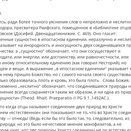
.
сь, ради более точного уяснения слов о непреложно и неслитн
одора, пресвитера Раифского, помещенное в «Библиотеке отцов
вское (Досифей. Двенадцатикнижие. С. 469). Оно гласит:
енные сущностно в ипостасном единении, неразлучно и несли
казывает на инородность и иносущность двух соединившихся п
ества; а „сущностно" обозначает, что они сосуществуют и
годати, или энергии, или достоинству, или равночестности, или
о иному относительному единению (как говорил Несторий), но
щем и вещи. А выражение „в ипостасном единении" указывает н
к нему пришло Божество, но с самого начала своего существов
ько образовалась плоть и кровь, это была плоть . Слова Божия,
овременно „неслитно" обозначает, что соединившиеся природы 
нение всегда сохраняется таким же образом, и ни одна из при
ности» (Theod. Rhait. Praeparatio // PG 9 1 ,1492AC.).
что когда отцы называют соединение двух природ во Христе
нем «естественное» они показывают не то, что во Христе соед
ву — отнюдь! (Ведь если бы это было так, то, следовательно, из
рирода; но это было нечестивое мнение монофизитов, а не
рая учит, что две природы Христа соединены не по естеству и