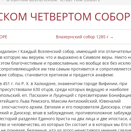
СКОМ ЧЕТВЕРТОМ СОБОР
ОРЕ
Влахернский собор 1285 г →
алион / Каждый Вселенский собор, имеющий эти отличитель
 в которую мы веруем, что и выражено в Символе веры. Никто 
 этом благочестивым и православным, но вообще все без искл
 сопротивляющийся им тем самым противится и сопротивляетс
кие соборы, становится еретиком и предается анафеме.
 451 г. по P. X. в Халкидоне, знаменитом городе Вифинии, при
 присутствовали 630 отцов, среди которых ведущую и наиболее
польский, еп. Пасхазин и Луценций с пресвитерами Бонифаци
вятейшего Льва Римского, Максим Антиохийский, Ювеналий
злосчастного архим. Евтихия и его покровителя Диоскора, ста
ихий и Диоскор, впав в заблуждение, противоположное заблуж
Несторий разделял Единого Христа на два лица и две ипостаси, 
во и человечество, из которых Он состоит и в которых мы Его 
 не понимая, безумные, что из этого нечестивого мнения следуе