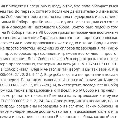
ния приходят к неверному выводу о том, что папа обладает выс
ем так. Во-первых, хотя это послание действительно и вне вся
ым Собором не просто так, но сначала подверглось испытанию:
яниями III Собора при Кирилле, — и уже после того, как его согла
а 4-м заседании настоящего Собора. Во-вто- рых, подобно том
на IV Соборе, так на VII Соборе грамоты, посланные восточным
очестия, а послание Тарасия к восточным — оросом православ
благочестия и орос православия — это одно и то же. Вряд ли нуж
не просто оплотом, но одним из оплотов православия, так как е
 — просто оросом православия, и грамоты восточных — просто
ения послания Льва Собор сказал: «Это вера отцов», так и после
ера православных, так верим мы все» (АСО // TLG 5000/003. 2.1. 
а, Собор сказал: «Лев и Анатолий так верят, и мы так верим. К
000/003. 2.1. 2, 81. 9-11.). Еще добавлю, что по прочтении посла
ак верил. Папа так истолковал». И снова: «Лев научил. Кирилл
 5000/003.2.1. 2, 81.27-28.). И, в-четвертых, последнее: III Собо
 (см. также в предисловие к III Всел.), но IV Собор не принял
 несмотря на то что легаты Римского папы приложили к тому все
/ TLG 5000/003. 2.1. 2,124. 24.). Орос утвердил это послание, но в
ве природы соединены нераздельно и неслитно. Таким образом, н
имое монархическое достоинство папы и доказывается, что и п
суду и испытанию со стороны Вселенского собора, который ест