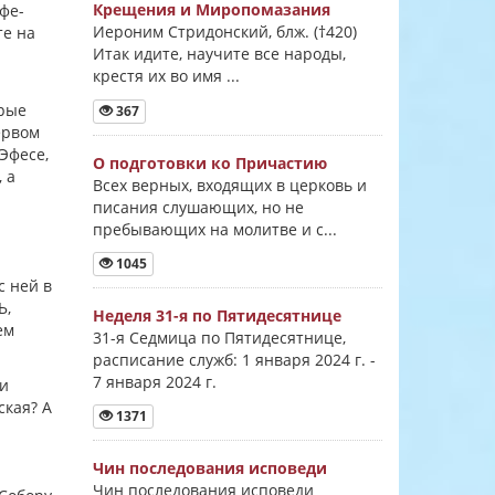
Крещения и Миропомазания
афе-
Иероним Стридонский, блж. (†420)
те на
Итак идите, научите все народы,
крестя их во имя ...
орые
367
ервом
Эфесе,
О подготовки ко Причастию
 а
Всех верных, входящих в церковь и
писания слушающих, но не
пребывающих на молитве и с...
1045
с ней в
Ь,
Неделя 31-я по Пятидесятнице
ем
31-я Седмица по Пятидесятнице,
расписание служб: 1 января 2024 г. -
7 января 2024 г.
ни
ская? А
1371
Чин последования исповеди
Чин последования исповеди