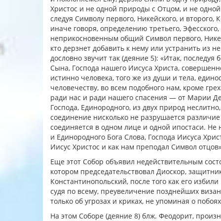
Христос и не одной природы с Отцом, и не одной 
следуя Символу первого, Никейского, и второго,
иначе говоря, определению третьего, Эфесского, 
неприкосновенным общий Символ первого, Никейс
кто дерзнет добавить к нему или устранить из н
дословно звучит так (деяние 5): «Итак, последуя
Сына, Господа нашего Иисуса Христа, совершенн
истинно человека, того же из души и тела, един
человечеству, во всем подобного нам, кроме гре
ради нас и ради нашего спасения — от Марии Де
Господа, Единородного, из двух природ неслитно,
соединение нисколько не разрушается различие 
соединяется в одном лице и одной ипостаси. Не 
и Единородного Бога Слова, Господа Иисуса Хрис
Иисус Христос и как нам преподал Символ отцов» (1
Еще этот Собор объявил недействительным состо
котором председательствовал Диоскор, защитник
Константинопольский, после того как его избили
судя по всему, преувеличение позднейших визан
только об угрозах и криках, не упоминая о побоях.
На этом Соборе (деяние 8) блж. Феодорит, произ