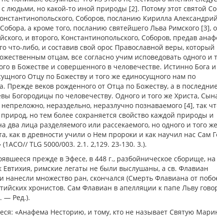
с людьми, но какой-то иной природы [2]. Потому этот святой Со
 Константинопольского, Соборов, посланию Кирилла Александрий
Собора, а кроме того, посланию святейшего Льва Римского [3], 
кого, и второго, Константинопольского, Соборов, предав анаф
его что-либо, и составив свой орос Православной веры, который
 божественным отцам, все согласно учим исповедовать одного и 
ого в Божестве и совершенного в человечестве. Истинно Бога и
осущного Отцу по Божеству и того же единосущного нам по
ха. Прежде веков рожденного от Отца по Божеству, а в последни
вы Богородицы по человечеству. Одного и того же Христа, Сына
 непреложно, нераздельно, неразлучно познаваемого [4], так ч
природ, но тем более сохраняется свойство каждой природы и
на два лица разделяемого или рассекаемого, но одного и того ж
та, как в древности учили о Нем пророки и как научил нас Сам 
АСО// TLG 5000/003. 2.1. 2,129. 23-130. 3.).
явшееся прежде в Эфесе, в 448 г., разбойническое сборище, на
 Евтихия, римские легаты не были выслушаны, а св. Флавиан
 и нанесли множество ран, скончался (Смерть Флавиана от поб
тийских хронистов. Сам Флавиан в апелляции к папе Льву гово
 — Ред.).
неся: «Анафема Несторию, и тому, кто не называет Святую Мар