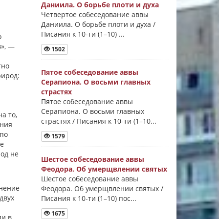
Даниила. О борьбе плоти и духа
Четвертое собеседование аввы
Даниила. О борьбе плоти и духа /
Писания к 10-ти (1–10) ...
о
», —
1502
тно
Пятое собеседование аввы
рирод:
Серапиона. О восьми главных
страстях
Пятое собеседование аввы
Серапиона. О восьми главных
а то,
страстях / Писания к 10-ти (1–10...
ания
 по
1579
не
род не
Шестое собеседование аввы
Феодора. Об умерщвлении святых
Шестое собеседование аввы
инение
Феодора. Об умерщвлении святых /
 двух
Писания к 10-ти (1–10) пос...
1675
ли в