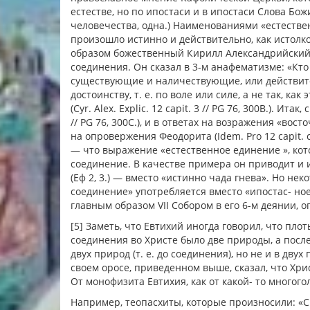
естестве, но по ипостаси и в ипостаси Слова Бож
человечества, одна.) Наименованиями «естествен
произошло истинно и действительно, как истолк
образом божественный Кирилл Александрийский,
соединения. Он сказал в 3-м анафематизме: «Кто
существующие и наличествующие, или действител
достоинству, т. е. по воле или силе, а не так, к
(Cyr. Alex. Explic. 12 capit. 3 // PG 76, 300В.). И
// PG 76, 300C.), и в ответах на возражения «восточны
на опровержения Феодорита (Idem. Pro 12 capit. co
— что выражение «естественное единение », кот
соединение. В качестве примера он приводит и 
(Еф 2, 3.) — вместо «истинно чада гнева». Но н
соединение» употребляется вместо «ипостас- ное
главным образом VII Собором в его 6-м деянии, 
[5] Заметь, что Евтихий иногда говорил, что пло
соединения во Христе было две природы, а после
двух природ (т. е. до соединения), но не и в дву
своем оросе, приведенном выше, сказал, что Хр
От монофизита Евтихия, как от какой- то многог
Например, теопасхиты, которые произносили: «С