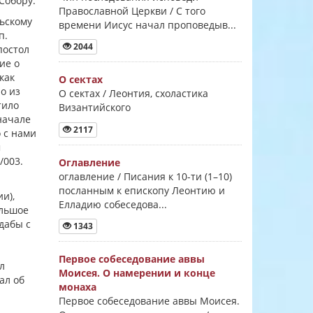
Собору.
Православной Церкви / С того
льскому
времени Иисус начал проповедыв...
п.
2044
постол
ие о
как
О сектах
о из
О сектах / Леонтия, схоластика
тило
Византийского
начале
2117
о с нами
м
/003.
Оглавление
оглавление / Писания к 10-ти (1–10)
посланным к епископу Леонтию и
и),
Елладию собеседова...
ольшое
дабы с
1343
Первое собеседование аввы
л
Моисея. О намерении и конце
ал об
монаха
Первое собеседование аввы Моисея.