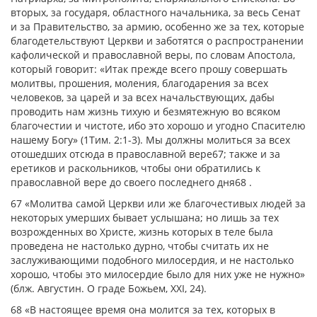
вторых, за государя, областного начальника, за весь Сенат
и за Правительство, за армию, особенно же за тех, которые
благодетельствуют Церкви и заботятся о распространении
кафолической и православной веры, по словам Апостола,
который говорит: «Итак прежде всего прошу совершать
молитвы, прошения, моления, благодарения за всех
человеков, за царей и за всех начальствующих, дабы
проводить нам жизнь тихую и безмятежную во всяком
благочестии и чистоте, ибо это хорошо и угодно Спасителю
нашему Богу» (1Тим. 2:1-3). Мы должны молиться за всех
отошедших отсюда в православной вере67; также и за
еретиков и раскольников, чтобы они обратились к
православной вере до своего последнего дня68 .
67 «Молитва самой Церкви или же благочестивых людей за
некоторых умерших бывает услышана; но лишь за тех
возрожденных во Христе, жизнь которых в теле была
проведена не настолько дурно, чтобы считать их не
заслуживающими подобного милосердия, и не настолько
хорошо, чтобы это милосердие было для них уже не нужно»
(блж. Августин. О граде Божьем, XXI, 24).
68 «В настоящее время она молится за тех, которых в