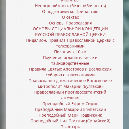
Непогреши́мость (безошибочность)
О подготовки ко Причастию
О сектах
Основы Православия
ОСНОВЫ СОЦИАЛЬНОЙ КОНЦЕПЦИИ
РУССКОЙ ПРАВОСЛАВНОЙ ЦЕРКВИ
Пидалион. Правила Православной Церкви с
толкованиями
Писания к 10-ти
Поучения огласительные и
тайноводственные
Правила Святых Апостолов и Вселенских
соборов с толкованиями
Православно-догматическое Богословие /
митрополит Макарий (Булгаков)
Православный противосектантский
катехизис
Преподобный Ефрем Сирин
Преподобный Макарий Египетский
Преподобный Марк Подвижник
Преподобный Нил Постник (Синайский)
Псалтырь