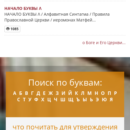
НАЧАЛО БУКВЫ Λ
НАЧАЛО БУКВЫ Λ / Алфавитная Синтагма / Правила
Православной Церкви / иеромонах Матфей...
1085
о Боге и Его Церкви...
Поиск по буквам:
А
Б
В
Г
Д
Е
Ж
З
И
Й
К
Л
М
Н
О
П
Р
С
Т
У
Ф
Х
Ц
Ч
Ш
Щ
Ъ
Ы
Ь
Э
Ю
Я
что почитать для утверждения