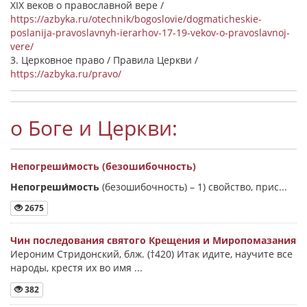
XIX веков о православной вере /
https://azbyka.ru/otechnik/bogoslovie/dogmaticheskie-
poslanija-pravoslavnyh-ierarhov-17-19-vekov-o-pravoslavnoj-
vere/
3. Церковное право / Правила Церкви /
https://azbyka.ru/pravo/
о Боге и Церкви:
Непогреши́мость (безошибочность)
Непогреши́мость
(безошибочность) –
1) свойство, прис...
2675
Чин последования святого Крещения и Миропомазания
Иероним Стридонский, блж. (†420) Итак идите, научите все
народы, крестя их во имя ...
382