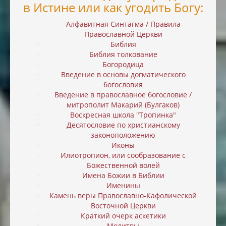
в Истине или как угодить Богу:
Алфавитная Синтагма / Правила
Православной Церкви
Библия
Библия толкование
Богородица
Введение в основы догматического
богословия
Введение в православное богословие /
митрополит Макарий (Булгаков)
Воскресная школа "Тропинка"
Десятословие по христианскому
законоположению
Иконы
Илиотропион, или cообразование с
Божественной волей
Имена Божии в Библии
Именины
Камень веры Православно-Кафолической
Восточной Церкви
Краткий очерк аскетики
Молитвы