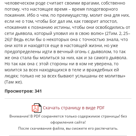
человеческом роде считает своими врагами, собственно
потому, что настоящее время – время плодотворного
покаяния. Ибо о чем, по преимуществу, молит она для них,
если не о том, чтобы Бог дал им, как говорит апостол,
«покаяния к познанию истины, чтобы они освободились от
сети дьявола, который уловил их в свою волю» (2Тим. 2, 25–
26)? Ведь если бы о некоторых она с точностью знала, что
они хотя и находятся еще в настоящей жизни, но уже
предопределены идти в вечный огонь с дьяволом, то так
же она стала бы молиться за них, как и за самого дьявола.
Но так как она с этой стороны ни в ком не уверена, то
молится за всех находящихся в теле и враждебных ей
людях; только не за всех бывают услышаны ее молитвы»
(Там же).
Просмотров: 341
Скачать страницу в виде PDF
Внимание! В PDF сохраняется только содержимое страницы! без
оформления сайта!
После скачивания файла, вы сможете его распечатать.