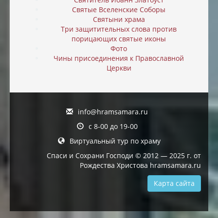
Святые Вселенские Соборы
Святыни храма
Три защитительных слова против
порицающих святые иконы
Фото
Чины присоединения к Православной
Церкви
info@hramsamara.ru
с 8-00 до 19-00
Виртуальный тур по храму
Спаси и Сохрани Господи © 2012 — 2025 г. от
Рождества Христова hramsamara.ru
Карта сайта