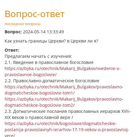
Вопрос-ответ
последние вопросы
Вопрос:
2024-05-14 13:33:49
Как узнать границы Церкви? в Церкви ли я?
Ответ:
Предлагаем начать с изучения:
2.1. Введение в православное богословие
https://azbyka.ru/otechnik/Makarij_Bulgakov/vvedenie-v-
pravoslavnoe-bogoslovie/
2.2. Православно-догматическое Богословие
https://azbyka.ru/otechnik/Makarij_Bulgakov/pravoslavno-
dogmaticheskoe-bogoslovie-tom1/
https://azbyka.ru/otechnik/Makarij_Bulgakov/pravoslavno-
dogmaticheskoe-bogoslovie-tom2/
2.3. Догматические послания православных иерархов XVII–
XIX веков о православной вере /
https://azbyka.ru/otechnik/bogoslovie/dogmaticheskie-
poslanija-pravoslavnyh-ierarhov-17-19-vekov-o-pravoslavnoj-
vere/