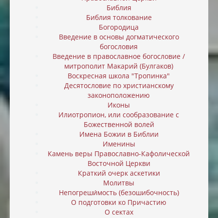
Библия
Библия толкование
Богородица
Введение в основы догматического
богословия
Введение в православное богословие /
митрополит Макарий (Булгаков)
Воскресная школа "Тропинка"
Десятословие по христианскому
законоположению
Иконы
Илиотропион, или cообразование с
Божественной волей
Имена Божии в Библии
Именины
Камень веры Православно-Кафолической
Восточной Церкви
Краткий очерк аскетики
Молитвы
Непогреши́мость (безошибочность)
О подготовки ко Причастию
О сектах