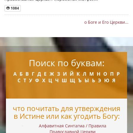
1084
о Боге и Его Церкви...
Поиск по буквам:
А
Б
В
Г
Д
Е
Ж
З
И
Й
К
Л
М
Н
О
П
Р
С
Т
У
Ф
Х
Ц
Ч
Ш
Щ
Ъ
Ы
Ь
Э
Ю
Я
что почитать для утверждения
в Истине или как угодить Богу:
Алфавитная Синтагма / Правила
Православной Церкви