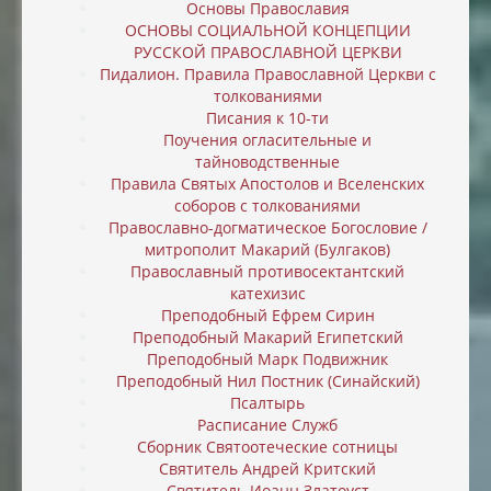
Основы Православия
ОСНОВЫ СОЦИАЛЬНОЙ КОНЦЕПЦИИ
РУССКОЙ ПРАВОСЛАВНОЙ ЦЕРКВИ
Пидалион. Правила Православной Церкви с
толкованиями
Писания к 10-ти
Поучения огласительные и
тайноводственные
Правила Святых Апостолов и Вселенских
соборов с толкованиями
Православно-догматическое Богословие /
митрополит Макарий (Булгаков)
Православный противосектантский
катехизис
Преподобный Ефрем Сирин
Преподобный Макарий Египетский
Преподобный Марк Подвижник
Преподобный Нил Постник (Синайский)
Псалтырь
Расписание Служб
Сборник Святоотеческие сотницы
Святитель Андрей Критский
Святитель Иоанн Златоуст