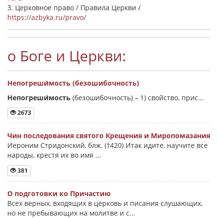
3. Церковное право / Правила Церкви /
https://azbyka.ru/pravo/
о Боге и Церкви:
Непогреши́мость (безошибочность)
Непогреши́мость
(безошибочность) –
1) свойство, прис...
2673
Чин последования святого Крещения и Миропомазания
Иероним Стридонский, блж. (†420) Итак идите, научите все
народы, крестя их во имя ...
381
О подготовки ко Причастию
Всех верных, входящих в церковь и писания слушающих,
но не пребывающих на молитве и с...