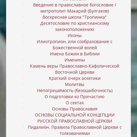
Введение в православное богословие /
митрополит Макарий (Булгаков)
Воскресная школа "Тропинка"
Десятословие по христианскому
законоположению
Иконы
Илиотропион, или cообразование с
Божественной волей
Имена Божии в Библии
Именины
Камень веры Православно-Кафолической
Восточной Церкви
Краткий очерк аскетики
Молитвы
Непогреши́мость (безошибочность)
О подготовки ко Причастию
О сектах
Основы Православия
ОСНОВЫ СОЦИАЛЬНОЙ КОНЦЕПЦИИ
РУССКОЙ ПРАВОСЛАВНОЙ ЦЕРКВИ
Пидалион. Правила Православной Церкви с
толкованиями