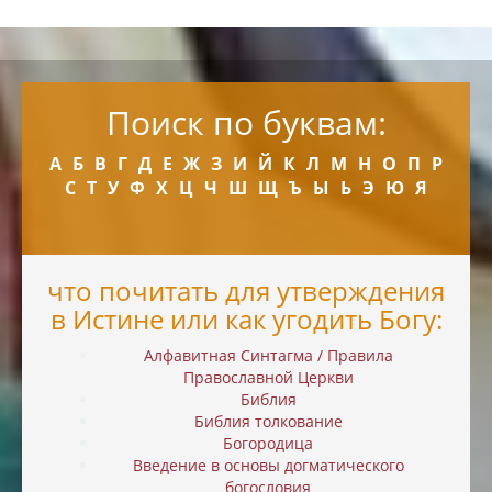
Поиск по буквам:
А
Б
В
Г
Д
Е
Ж
З
И
Й
К
Л
М
Н
О
П
Р
С
Т
У
Ф
Х
Ц
Ч
Ш
Щ
Ъ
Ы
Ь
Э
Ю
Я
что почитать для утверждения
в Истине или как угодить Богу:
Алфавитная Синтагма / Правила
Православной Церкви
Библия
Библия толкование
Богородица
Введение в основы догматического
богословия