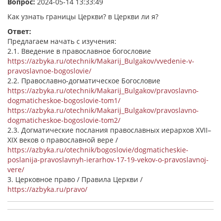
Вопрос:
2024-05-14 13:33:49
Как узнать границы Церкви? в Церкви ли я?
Ответ:
Предлагаем начать с изучения:
2.1. Введение в православное богословие
https://azbyka.ru/otechnik/Makarij_Bulgakov/vvedenie-v-
pravoslavnoe-bogoslovie/
2.2. Православно-догматическое Богословие
https://azbyka.ru/otechnik/Makarij_Bulgakov/pravoslavno-
dogmaticheskoe-bogoslovie-tom1/
https://azbyka.ru/otechnik/Makarij_Bulgakov/pravoslavno-
dogmaticheskoe-bogoslovie-tom2/
2.3. Догматические послания православных иерархов XVII–
XIX веков о православной вере /
https://azbyka.ru/otechnik/bogoslovie/dogmaticheskie-
poslanija-pravoslavnyh-ierarhov-17-19-vekov-o-pravoslavnoj-
vere/
3. Церковное право / Правила Церкви /
https://azbyka.ru/pravo/