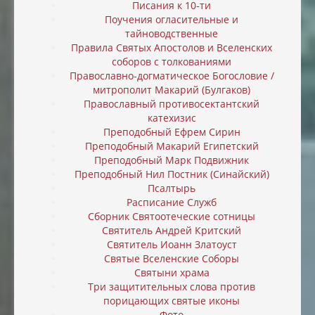
Писания к 10-ти
Поучения огласительные и
тайноводственные
Правила Святых Апостолов и Вселенских
соборов с толкованиями
Православно-догматическое Богословие /
митрополит Макарий (Булгаков)
Православный противосектантский
катехизис
Преподобный Ефрем Сирин
Преподобный Макарий Египетский
Преподобный Марк Подвижник
Преподобный Нил Постник (Синайский)
Псалтырь
Расписание Служб
Сборник Святоотеческие сотницы
Святитель Андрей Критский
Святитель Иоанн Златоуст
Святые Вселенские Соборы
Святыни храма
Три защитительных слова против
порицающих святые иконы
Фото