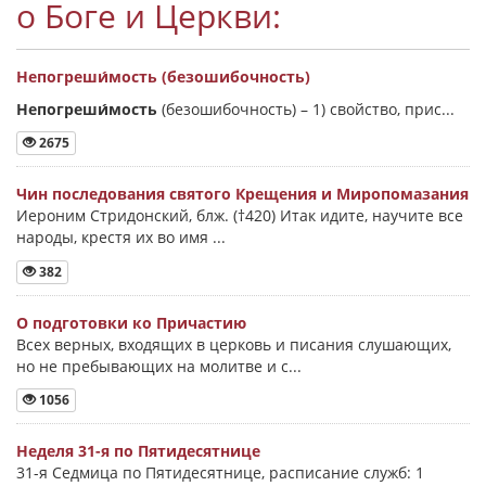
о Боге и Церкви:
Непогреши́мость (безошибочность)
Непогреши́мость
(безошибочность) –
1) свойство, прис...
2675
Чин последования святого Крещения и Миропомазания
Иероним Стридонский, блж. (†420) Итак идите, научите все
народы, крестя их во имя ...
382
О подготовки ко Причастию
Всех верных, входящих в церковь и писания слушающих,
но не пребывающих на молитве и с...
1056
Неделя 31-я по Пятидесятнице
31-я Седмица по Пятидесятнице, расписание служб: 1