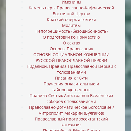
Именины
Камень веры Православно-Кафолической
Восточной Церкви
Краткий очерк аскетики
Молитвы
Непогреши́мость (безошибочность)
О подготовки ко Причастию
О сектах
Основы Православия
ОСНОВЫ СОЦИАЛЬНОЙ КОНЦЕПЦИИ
РУССКОЙ ПРАВОСЛАВНОЙ ЦЕРКВИ
Пидалион. Правила Православной Церкви с
толкованиями
Писания к 10-ти
Поучения огласительные и
тайноводственные
Правила Святых Апостолов и Вселенских
соборов с толкованиями
Православно-догматическое Богословие /
митрополит Макарий (Булгаков)
Православный противосектантский
катехизис
Преподобный Ефрем Сирин