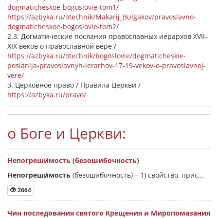
dogmaticheskoe-bogoslovie-tom1/
https://azbyka.ru/otechnik/Makarij_Bulgakov/pravoslavno-
dogmaticheskoe-bogoslovie-tom2/
2.3. Догматические послания православных иерархов XVII–
XIX веков о православной вере /
https://azbyka.ru/otechnik/bogoslovie/dogmaticheskie-
poslanija-pravoslavnyh-ierarhov-17-19-vekov-o-pravoslavnoj-
vere/
3. Церковное право / Правила Церкви /
https://azbyka.ru/pravo/
о Боге и Церкви:
Непогреши́мость (безошибочность)
Непогреши́мость
(безошибочность) –
1) свойство, прис...
2664
Чин последования святого Крещения и Миропомазания