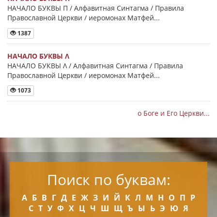
НАЧАЛО БУКВЫ Π / Алфавитная Синтагма / Правила
Православной Церкви / иеромонах Матфей...
1387
НАЧАЛО БУКВЫ Λ
НАЧАЛО БУКВЫ Λ / Алфавитная Синтагма / Правила
Православной Церкви / иеромонах Матфей...
1073
о Боге и Его Церкви...
Поиск по буквам:
А
Б
В
Г
Д
Е
Ж
З
И
Й
К
Л
М
Н
О
П
Р
С
Т
У
Ф
Х
Ц
Ч
Ш
Щ
Ъ
Ы
Ь
Э
Ю
Я