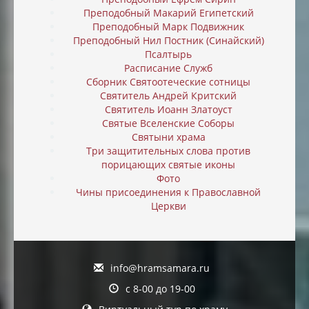
Преподобный Макарий Египетский
Преподобный Марк Подвижник
Преподобный Нил Постник (Синайский)
Псалтырь
Расписание Служб
Сборник Святоотеческие сотницы
Святитель Андрей Критский
Святитель Иоанн Златоуст
Святые Вселенские Соборы
Святыни храма
Три защитительных слова против
порицающих святые иконы
Фото
Чины присоединения к Православной
Церкви
info@hramsamara.ru
с 8-00 до 19-00