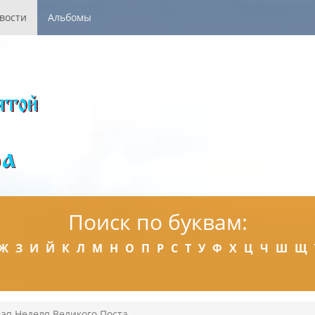
вости
Альбомы
Поиск по буквам:
Ж
З
И
Й
К
Л
М
Н
О
П
Р
С
Т
У
Ф
Х
Ц
Ч
Ш
Щ
ая Неделя Великого Поста