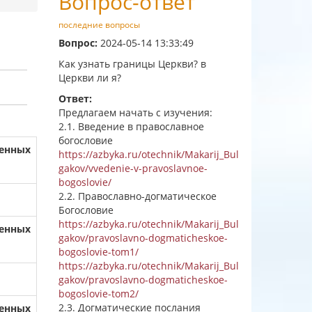
Вопрос-ответ
последние вопросы
Вопрос:
2024-05-14 13:33:49
Как узнать границы Церкви? в
Церкви ли я?
Ответ:
Предлагаем начать с изучения:
2.1. Введение в православное
богословие
енных
https://azbyka.ru/otechnik/Makarij_Bul
gakov/vvedenie-v-pravoslavnoe-
bogoslovie/
2.2. Православно-догматическое
Богословие
https://azbyka.ru/otechnik/Makarij_Bul
енных
gakov/pravoslavno-dogmaticheskoe-
bogoslovie-tom1/
https://azbyka.ru/otechnik/Makarij_Bul
gakov/pravoslavno-dogmaticheskoe-
bogoslovie-tom2/
2.3. Догматические послания
енных