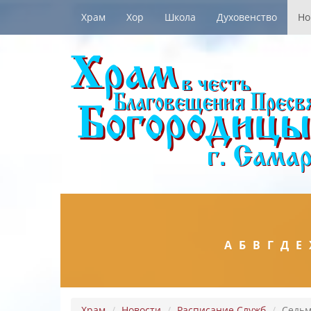
Храм
Хор
Школа
Духовенство
Но
А
Б
В
Г
Д
Е
Храм
Новости
Расписание Служб
Седьм