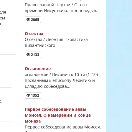
Православной Церкви / С того
времени Иисус начал проповедыв...
для
аем
2065
ть
О сектах
О сектах / Леонтия, схоластика
Византийского
2133
Оглавление
оглавление / Писания к 10-ти (1–10)
посланным к епископу Леонтию и
Елладию собеседова...
1352
е.
Первое собеседование аввы
Моисея. О намерении и конце
монаха
Первое собеседование аввы Моисея.