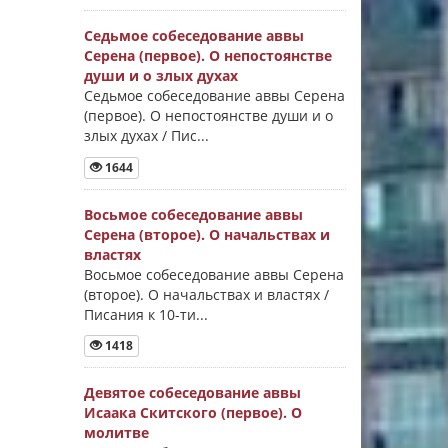
Седьмое собеседование аввы
Серена (первое). О непостоянстве
души и о злых духах
Седьмое собеседование аввы Серена
(первое). О непостоянстве души и о
злых духах / Пис...
1644
Восьмое собеседование аввы
Серена (второе). О начальствах и
властях
Восьмое собеседование аввы Серена
(второе). О начальствах и властях /
Писания к 10-ти...
1418
Девятое собеседование аввы
Исаака Скитского (первое). О
молитве