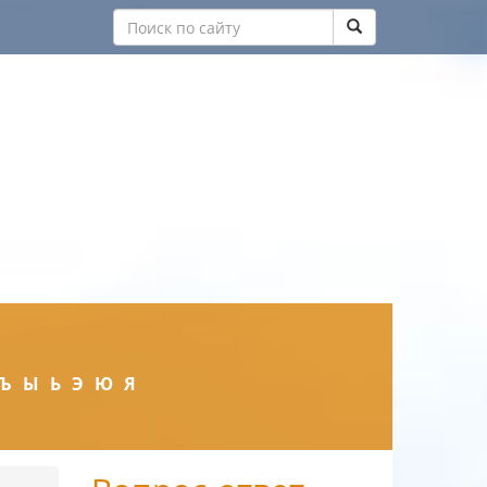
Ъ
Ы
Ь
Э
Ю
Я