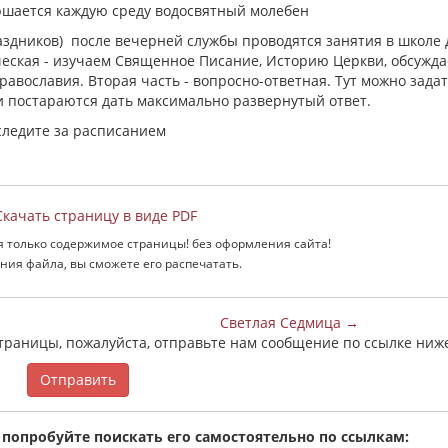
ршается каждую среду водосвятный молебен
здников) после вечерней службы проводятся занятия в школе 
ческая - изучаем Священное Писание, Историю Церкви, обсужд
авославия. Вторая часть - вопросно-ответная. Тут можно зада
 постараются дать максимально развернутый ответ.
следите за расписанием
качать страницу в виде PDF
я только содержимое страницы! без оформления сайта!
ния файла, вы сможете его распечатать.
Светлая Седмица →
страницы, пожалуйста, отправьте нам сообщение по ссылке ниж
Отправить
 попробуйте поискать его самостоятельно по ссылкам: