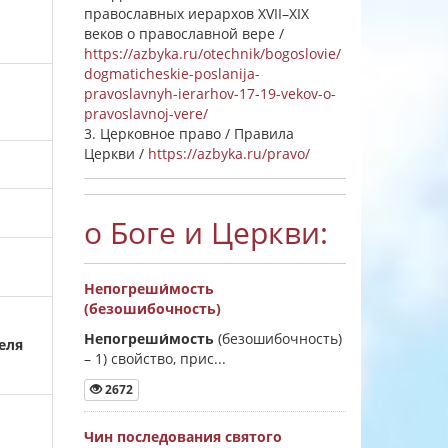
православных иерархов XVII–XIX
веков о православной вере /
https://azbyka.ru/otechnik/bogoslovie/
dogmaticheskie-poslanija-
pravoslavnyh-ierarhov-17-19-vekov-o-
pravoslavnoj-vere/
3. Церковное право / Правила
Церкви /
https://azbyka.ru/pravo/
о Боге и Церкви:
Непогреши́мость
(безошибочность)
Непогреши́мость
(безошибочность)
еля
–
1) свойство, прис...
2672
Чин последования святого